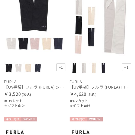
+1
+1
FURLA
FURLA
【UV手袋】フルラ (FURLA) ショート ＵＶ手袋 ロゴ刺繍 指無し
【UV手袋】フルラ (FURLA) ロング ＵＶ手袋 ロゴ刺繍 指無し
￥3,520
￥4,620
(税込)
(税込)
＃UVカット
＃UVカット
＃ギフト向け
＃ギフト向け
ギフト
WOME
ギフト
WOME
向け
N
向け
N