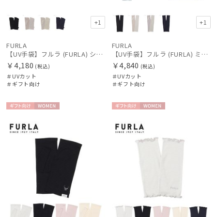
傘機能
+1
+1
マフラー・ストール・スカーフ
FURLA
FURLA
【UV手袋】フルラ (FURLA) ショート ＵＶ手袋 FURLAロゴ 指無し
【UV手袋】フルラ (FURLA) ミディアム ＵＶ手袋 FURLAロゴ 指無し
￥4,180
￥4,840
帽子
(税込)
(税込)
＃UVカット
＃UVカット
＃ギフト向け
＃ギフト向け
手袋・アームカバー
ギフト
WOME
ギフト
WOME
向け
N
向け
N
その他
カラー
価格・割引率
在庫表示