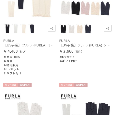
+1
+1
FURLA
FURLA
【UV手袋】フルラ (FURLA) ミディアム ＵＶ手袋 フリル 指無し
【UV手袋】フルラ (FURLA) ショート ＵＶ手袋 ロゴ刺繍 5本指
￥4,400
￥3,960
(税込)
(税込)
＃遮光100%
＃UVカット
＃軽量
＃ギフト向け
＃晴雨兼用
＃UVカット
＃ギフト向け
ギフト
WOME
ギフト
WOME
向け
N
向け
N