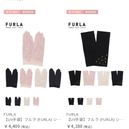
ギフト
WOME
ギフト
WOME
向け
N
向け
N
レディース
メンズ
キッズ
カテゴリー
ブランド
BLUNT
ブラント
DAKS
ダックス
FURLA
FURLA
estaa
【UV手袋】フルラ (FURLA) ショート ＵＶ手袋 ロゴ刺繍 5本指 接触冷感
【UV手袋】フルラ (FURLA) ショート ＵＶ手袋 ミモザ 指無し 接触冷感
エスタ
￥4,400
￥4,180
(税込)
(税込)