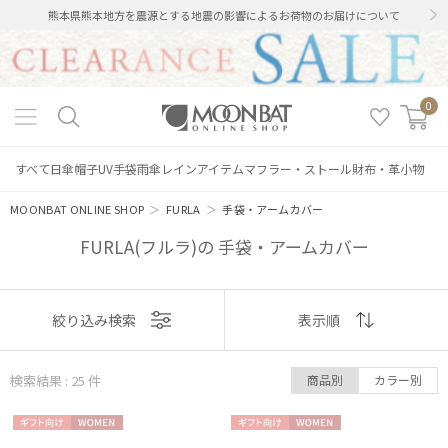
熊本県熊本地方を震源とする地震の影響によるお荷物のお届けについて
0
すべて
日傘
帽子
UV手袋
雨傘
レインアイテム
マフラー・ストール
財布・革小物
MOONBAT ONLINE SHOP
＞
FURLA
＞
手袋・アームカバー
FURLA(フルラ)の 手袋・アームカバー
表示
絞り込み検索
表示順
順
検索結果 : 25
件
商品別
カラー別
おすすめ
ギフト
WOME
ギフト
WOME
新着