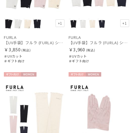
販売状況
+1
+1
入荷状況
FURLA
FURLA
【UV手袋】フルラ (FURLA) ショート ＵＶ手袋 ベア 指無し
【UV手袋】フルラ (FURLA) ショート ＵＶ手袋 フリル 指無し
￥3,850
￥3,960
(税込)
(税込)
＃UVカット
＃UVカット
＃ギフト向け
＃ギフト向け
ギフト
WOME
ギフト
WOME
向け
N
向け
N