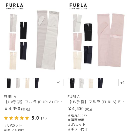
向け
N
向け
N
価格の高い
順
価格の低い
順
人気順
売上点数順
お気に入り
順
+1
+1
FURLA
FURLA
【UV手袋】フルラ (FURLA) ロング ＵＶ手袋 リボン 指無し
【UV手袋】フルラ (FURLA) ミディアム ＵＶ手袋 リボン 指無し
￥4,950
￥4,400
(税込)
(税込)
＃遮光100%
5.0
（1）
＃晴雨兼用
＃UVカット
＃UVカット
絞り込み
＃ギフト向け
＃ギフト向け