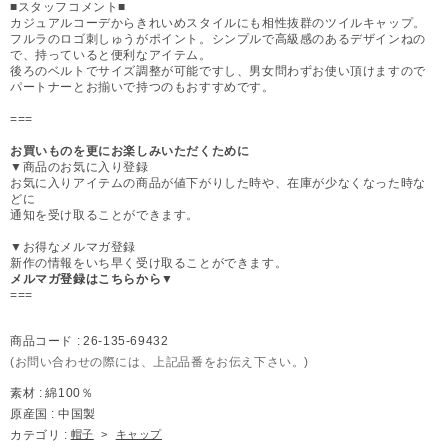
■スタッフコメント■
カジュアルコーデからきれいめスタイルにも相性抜群のツイルキャップ。
フルラのロゴ刺しゅうがポイント。シンプルで高級感のあるデザインねの
で、持っていると便利なアイテム。
後ろのベルトでサイズ調整が可能ですし、男女問わずお使い頂けますので
パートナーとお揃いで持つのもおすすめです。
===
お買いものを更にお楽しみいただくために
▼商品のお気に入り登録
お気に入りアイテムの商品が値下がりした時や、在庫が少なくなった時な
どに
通知を受け取ることができます。
▼お得なメルマガ登録
新作の情報をいち早く受け取ることができます。
メルマガ登録はこちらから▼
===
商品コード :
26-135-69432
(お問い合わせの際には、上記品番をお伝え下さい。)
素材 :
綿100％
原産国 :
中国製
カテゴリ :
帽子
>
キャップ