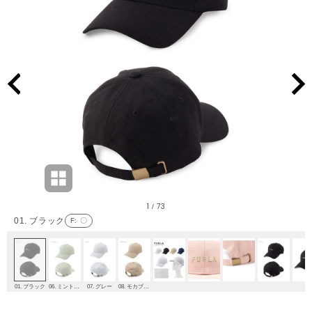
1
73
/
01. ブラック
F
: 〇
01. ブラック
06. ミントグリーン
07. グレー
08. モカブラウン