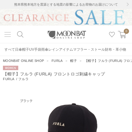
熊本県熊本地方を震源とする地震の影響によるお荷物のお届けについて
0
すべて
日傘
帽子
UV手袋
雨傘
レインアイテム
マフラー・ストール
財布・革小物
MOONBAT ONLINE SHOP
＞
FURLA
＞
帽子
＞
【帽子】フルラ (FURLA) 
WOMEN
【帽子】フルラ (FURLA) フロントロゴ刺繍キャップ
FURLA
/
フルラ
22