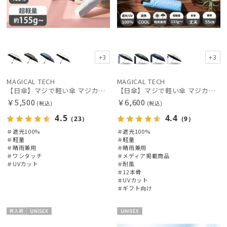
手袋・アームカバー
その他
+3
+3
MAGICAL TECH
MAGICAL TECH
カラー
【日傘】マジで軽い傘 マジカルテックプロテクション(MAGICAL TECH PROTECTION) 50cm 晴雨兼用傘自動開閉折りたたみ日傘 一級遮光100% UV 軽量 機能性 人気
【日傘】マジで軽い傘 マジカルテックプロテクション（MAGICAL TECH PROTECTION）Tough 12 rib55cm
￥5,500
￥6,600
(税込)
(税込)
価格・割引率
4.5
4.4
（23）
（9）
＃遮光100%
＃遮光100%
＃軽量
＃軽量
在庫表示
＃晴雨兼用
＃晴雨兼用
＃ワンタッチ
＃メディア掲載商品
＃UVカット
＃耐風
＃12本骨
販売状況
＃UVカット
＃ギフト向け
入荷状況
再入
UNISE
UNISE