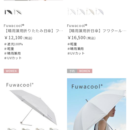
Fuwacool®
Fuwacool®
【晴雨兼用折りたたみ日傘】フワクール®ブラック（Fuwacool® Black）ジオメトリック 遮光100 UV100
【晴雨兼用折日傘】フワクール®ホワイト（Fuwacool® White）トーンonトーン 1級遮光 遮熱 UV99%以上
￥12,100
￥16,500
(税込)
(税込)
＃遮光100%
＃軽量
＃軽量
＃晴雨兼用
＃晴雨兼用
＃UVカット
＃UVカット
WOME
予約
WOME
N
N