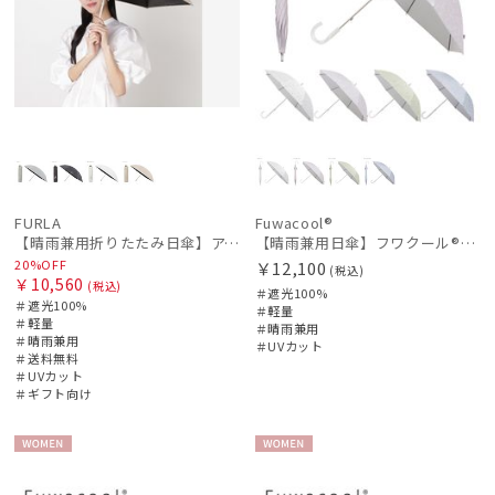
FURLA
Fuwacool®
【晴雨兼用折りたたみ日傘】アーチロゴ 遮光100％ UV100％ 晴雨兼用 軽量
【晴雨兼用日傘】フワクール®ホワイト（Fuwacool® White）ボタニカルグリッター 遮光100 UV100
20%OFF
￥12,100
(税込)
￥10,560
(税込)
＃遮光100%
＃遮光100%
＃軽量
＃軽量
＃晴雨兼用
＃晴雨兼用
＃UVカット
＃送料無料
＃UVカット
＃ギフト向け
WOME
WOME
N
N