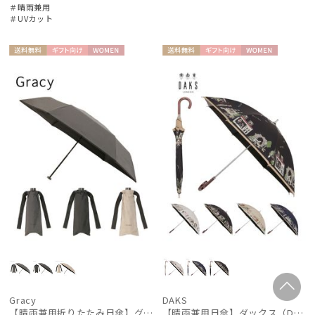
＃晴雨兼用
＃UVカット
送料無
ギフト
WOME
送料無
ギフト
WOME
料
向け
N
料
向け
N
Gracy
DAKS
【晴雨兼用折りたたみ日傘】グレイシー (Gracy) Natural 一級遮光99.99% 遮熱 UV99％ 軽量 簡単開閉
【晴雨兼用日傘】ダックス（DAKS）街並み 遮光99.99％ UV99％ 軽量