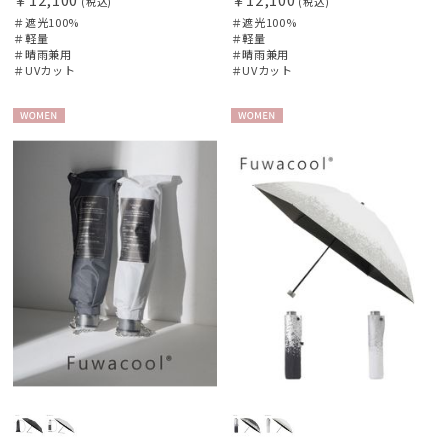
(税込)
(税込)
＃遮光100%
＃遮光100%
＃軽量
＃軽量
＃晴雨兼用
＃晴雨兼用
＃UVカット
＃UVカット
WOME
WOME
N
N