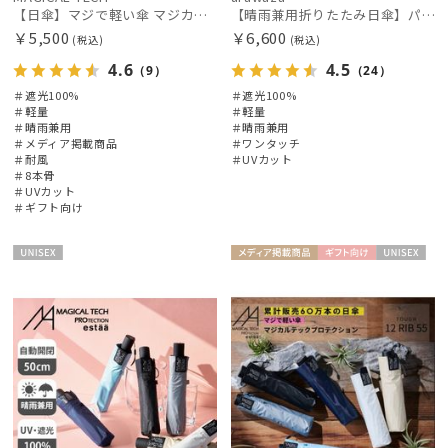
【日傘】マジで軽い傘 マジカルテックプロテクション（MAGICAL TECH PROTECTION）Tough W rib55cm 耐風 軽量 遮光100
【晴雨兼用折りたたみ日傘】パッとさして、サッとしまえる傘コワザ(kowaza) プレーン 50 遮光100% UV100% 自動開閉傘 ワンタッチ
￥5,500
￥6,600
(税込)
(税込)
4.6
4.5
（9）
（24）
＃遮光100%
＃遮光100%
＃軽量
＃軽量
絞り込み
＃晴雨兼用
＃晴雨兼用
＃メディア掲載商品
＃ワンタッチ
＃耐風
＃UVカット
＃8本骨
＃UVカット
＃ギフト向け
レディース
メンズ
キッズ
UNISE
メディア掲
ギフト
UNISE
X
載商品
向け
X
カテゴリー
ブランド
傘機能