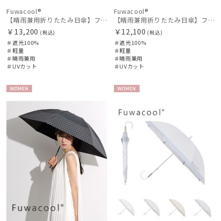
Fuwacool®
Fuwacool®
【晴雨兼用折りたたみ日傘】フワクール®ブラック（Fuwacool® Black）チューブスタイル 遮光100 UV100
【晴雨兼用折りたたみ日傘】フワクール®ブラック（Fuwacool® Black）ドライメタル 遮光100
￥13,200
￥12,100
(税込)
(税込)
＃遮光100%
＃遮光100%
＃軽量
＃軽量
＃晴雨兼用
＃晴雨兼用
＃UVカット
＃UVカット
WOME
WOME
N
N