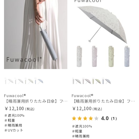
Fuwacool®
Fuwacool®
【晴雨兼用折りたたみ日傘】フワクール®ホワイト（Fuwacool® White）ジオメタリックラメ 遮光100 UV100 ハンドル付き
【晴雨兼用折りたたみ日傘】フワクール®ホワイト（Fuwacool® White）ボタニカルグリッター 遮光100 UV100
￥12,100
￥12,100
(税込)
(税込)
＃遮光100%
4.0
（1）
＃軽量
＃晴雨兼用
＃遮光100%
＃UVカット
＃軽量
＃晴雨兼用