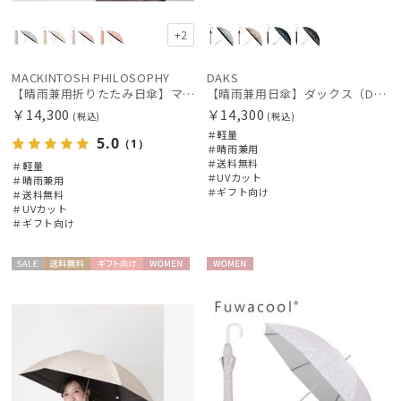
+2
MACKINTOSH PHILOSOPHY
DAKS
【晴雨兼用折りたたみ日傘】マッキントッシュ フィロソフィー (MACKINTOSH PHILOSOPHY)シャンブレーワンポイントロゴ
【晴雨兼用日傘】ダックス（DAKS）街並み 遮光99.99％ UV99％ 軽量
￥14,300
￥14,300
(税込)
(税込)
＃軽量
5.0
（1）
＃晴雨兼用
＃送料無料
＃軽量
＃UVカット
＃晴雨兼用
＃ギフト向け
＃送料無料
＃UVカット
＃ギフト向け
セー
送料無
ギフト
WOME
WOME
ル
料
向け
N
N