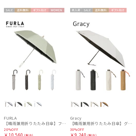
セー
送料無
ギフト
WOME
再入
セー
送料無
ギフト
WOME
ル
料
向け
N
荷
ル
料
向け
N
FURLA
Gracy
【晴雨兼用折りたたみ日傘】フルラ (FURLA) チェーン刺繍 遮光100 UV100 簡単開閉 ジャンプ
【晴雨兼用折りたたみ日傘】グレイシー (Gracy) Active 一級遮光99.99% 遮熱 UV99％ 軽量 簡単開閉
20%OFF
30%OFF
￥10,560
￥9,240
(税込)
(税込)