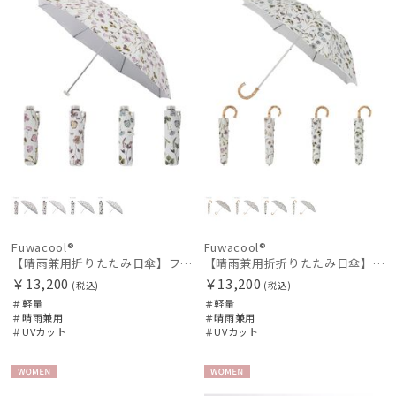
Fuwacool®
Fuwacool®
【晴雨兼用折りたたみ日傘】フワクール®ホワイト（Fuwacool® White）ボタニカル 遮光100％ 遮熱 UV100％
【晴雨兼用折折りたたみ日傘】フワクール®ホワイト（Fuwacool® White）ボタニカル 遮光100% 遮熱 UV100% ハンドル付き
￥13,200
￥13,200
(税込)
(税込)
＃軽量
＃軽量
＃晴雨兼用
＃晴雨兼用
＃UVカット
＃UVカット
WOME
WOME