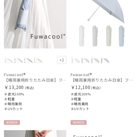
+2
Fuwacool®
Fuwacool®
【晴雨兼用折りたたみ日傘】フワクール®ホワイト（Fuwacool® White）チューブスタイル 遮光100 UV100
【晴雨兼用折りたたみ日傘】フワクール®ホワイト（Fuwacool® White）ジオメタリックラメ 遮光100 UV100
￥13,200
￥12,100
(税込)
(税込)
＃遮光100%
＃遮光100%
＃軽量
＃軽量
＃晴雨兼用
＃晴雨兼用
＃UVカット
＃UVカット
WOME
WOME
N
N