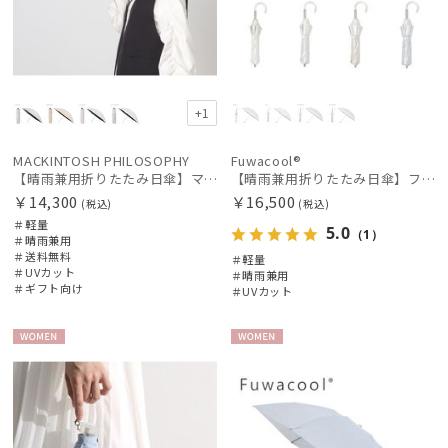
+1
MACKINTOSH PHILOSOPHY
Fuwacool®
【晴雨兼用折りたたみ日傘】マッキントッシュ フィロソフィー (MACKINTOSH PHILOSOPHY) ボーダー
【晴雨兼用折りたたみ日傘】フワクール®ホワイト（Fuwacool® White）バイカラー 1級遮光 遮熱 UV99%以上
￥14,300
￥16,500
(税込)
(税込)
＃軽量
5.0
（1）
＃晴雨兼用
＃送料無料
＃軽量
＃UVカット
＃晴雨兼用
＃ギフト向け
＃UVカット
WOME
WOME
N
N