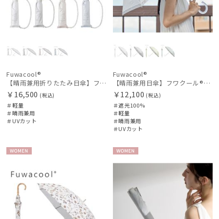
Fuwacool®
Fuwacool®
【晴雨兼用折りたたみ日傘】フワクール®ホワイト（Fuwacool® White）チューブスタイル
【晴雨兼用日傘】フワクール®ホワイト（Fuwacool® White）グリッターリボン 遮光100 UV100
￥16,500
￥12,100
(税込)
(税込)
＃軽量
＃遮光100%
＃晴雨兼用
＃軽量
＃UVカット
＃晴雨兼用
＃UVカット
WOME
WOME
N
N