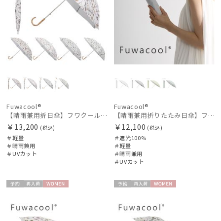
Fuwacool®
Fuwacool®
【晴雨兼用折日傘】フワクール®ホワイト（Fuwacool® White）ボタニカル 遮光100% 遮熱 UV100%
【晴雨兼用折りたたみ日傘】フワクール®ホワイト（Fuwacool® White）グリッターリボン 遮光100 UV100
￥13,200
￥12,100
(税込)
(税込)
＃軽量
＃遮光100%
＃晴雨兼用
＃軽量
＃UVカット
＃晴雨兼用
件
＃UVカット
予約
再入
WOME
予約
再入
WOME
荷
N
荷
N