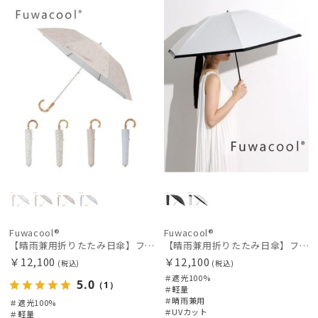
N
N
Fuwacool®
Fuwacool®
【晴雨兼用折りたたみ日傘】フワクール®ホワイト（Fuwacool® White）ラインフラワー 遮光100 UV100 ハンドル付き
【晴雨兼用折りたたみ日傘】フワクール®ブラック（Fuwacool® Black）グリッターリボン 遮光100 UV100
￥12,100
￥12,100
(税込)
(税込)
＃遮光100%
5.0
（1）
＃軽量
＃晴雨兼用
＃遮光100%
＃UVカット
＃軽量