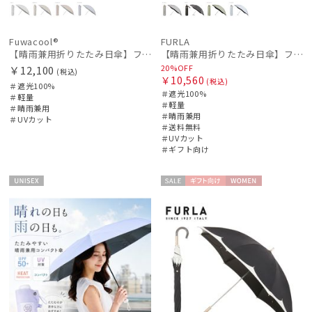
Fuwacool®
FURLA
【晴雨兼用折りたたみ日傘】フワクール®ホワイト（Fuwacool® White）ラインフラワー 遮光100 UV100
【晴雨兼用折りたたみ日傘】フルラ (FURLA) ジッパー刺繍 遮光100 UV100 軽量
20%OFF
￥12,100
(税込)
￥10,560
(税込)
＃遮光100%
＃遮光100%
＃軽量
＃軽量
＃晴雨兼用
＃晴雨兼用
＃UVカット
＃送料無料
＃UVカット
＃ギフト向け
UNISE
セー
ギフト
WOME
X
ル
向け
N