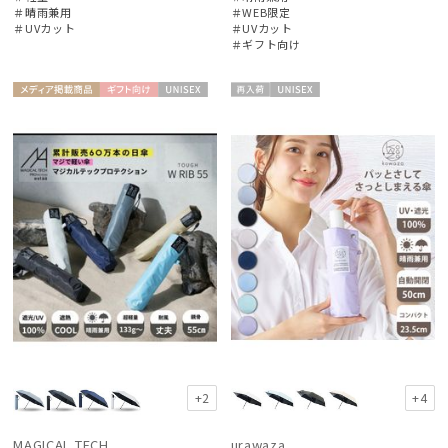
＃晴雨兼用
＃WEB限定
＃UVカット
＃UVカット
＃ギフト向け
メディア掲
ギフト
UNISE
再入
UNISE
載商品
向け
X
荷
X
+2
+4
MAGICAL TECH
urawaza