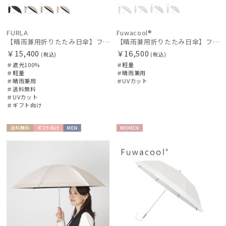
FURLA
Fuwacool®
【晴雨兼用折りたたみ日傘】フルラ (FURLA) ジャガードグログラン 遮光100 遮熱 UV100 軽量
【晴雨兼用折りたたみ日傘】フワクール®ホワイト（Fuwacool® White）バイカラー 1級遮光 遮熱 UV99%以上
￥15,400
￥16,500
(税込)
(税込)
＃遮光100%
＃軽量
＃軽量
＃晴雨兼用
＃晴雨兼用
＃UVカット
＃送料無料
＃UVカット
＃ギフト向け
送料無
ギフト
MEN
WOME
料
向け
N