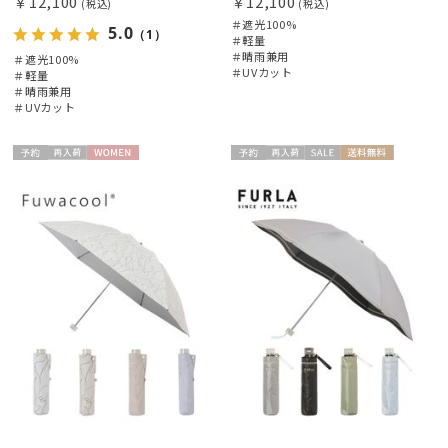
￥12,100
￥12,100
(税込)
(税込)
＃遮光100%
5.0
（1）
＃軽量
＃晴雨兼用
＃遮光100%
＃UVカット
＃軽量
＃晴雨兼用
＃UVカット
予約
再入
WOME
予約
再入
セー
送料無
ギフト
WOME
荷
N
荷
ル
料
向け
N