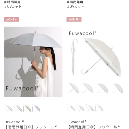
＃晴雨兼用
＃晴雨兼用
＃UVカット
＃UVカット
WOME
WOME
N
N
Fuwacool®
Fuwacool®
【晴雨兼用日傘】フワクール®ホワイト（Fuwacool® White）ジオメタリックラメ 遮光100 UV100
【晴雨兼用日傘】フワクール®ホワイト（Fuwacool® White）バイカラー 1級遮光 遮熱 UV99%以上