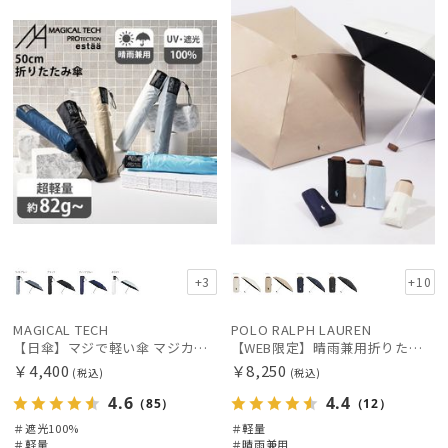
X
定
向け
X
価格の高い
順
価格の低い
順
人気順
売上点数順
お気に入り
順
+3
+10
MAGICAL TECH
POLO RALPH LAUREN
【日傘】マジで軽い傘 マジカルテックプロテクション(MAGICAL TECH PROTECTION)50cm 晴雨兼用傘折りたたみ日傘 一級遮光100% UV 軽量 人気 レディース メンズ
【WEB限定】晴雨兼用折りたたみ日傘 ポロ ラルフ ローレン ポロポニー刺繍 POLO BEAR 雨の日OK 遮光100% 遮熱 簡単開閉 UV100% 晴雨兼用
￥4,400
￥8,250
(税込)
(税込)
4.6
4.4
（85）
（12）
＃遮光100%
＃軽量
＃軽量
＃晴雨兼用