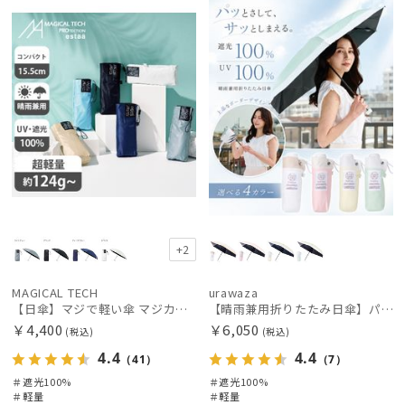
荷
X
X
+2
MAGICAL TECH
urawaza
【日傘】マジで軽い傘 マジカルテックプロテクション(MAGICAL TECH PROTECTION)5flat 晴雨兼用傘折りたたみ日傘 一級遮光100% UV 軽量 コンパクト持ち運びに便利 人気
【晴雨兼用折りたたみ日傘】パッとさして、サッとしまえる傘コワザ(kowaza) ボーダー 50 遮光100% UV100%
￥4,400
￥6,050
(税込)
(税込)
4.4
4.4
（41）
（7）
＃遮光100%
＃遮光100%
＃軽量
＃軽量