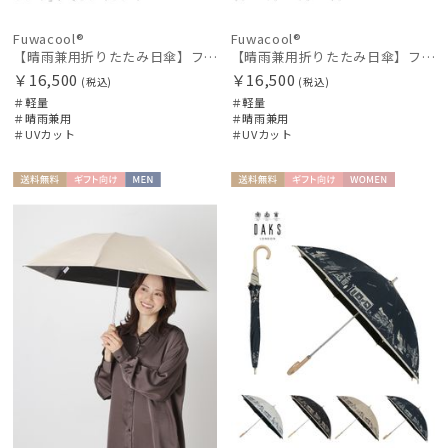
Fuwacool®
Fuwacool®
【晴雨兼用折りたたみ日傘】フワクール®ホワイト（Fuwacool® White）トーンonトーン
【晴雨兼用折りたたみ日傘】フワクール®ホワイト（Fuwacool® White）トーンonトーン 1級遮光 遮熱 UV99%以上
￥16,500
￥16,500
(税込)
(税込)
＃軽量
＃軽量
＃晴雨兼用
＃晴雨兼用
＃UVカット
＃UVカット
送料無
ギフト
MEN
送料無
ギフト
WOME
料
向け
料
向け
N