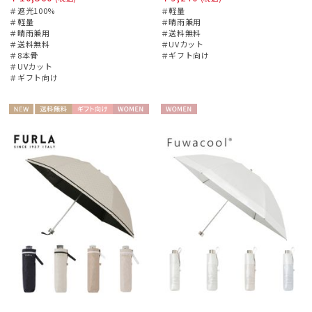
＃遮光100%
＃軽量
＃軽量
＃晴雨兼用
＃晴雨兼用
＃送料無料
＃送料無料
＃UVカット
＃8本骨
＃ギフト向け
＃UVカット
＃ギフト向け
NEW
送料無
ギフト
WOME
WOME
料
向け
N
N