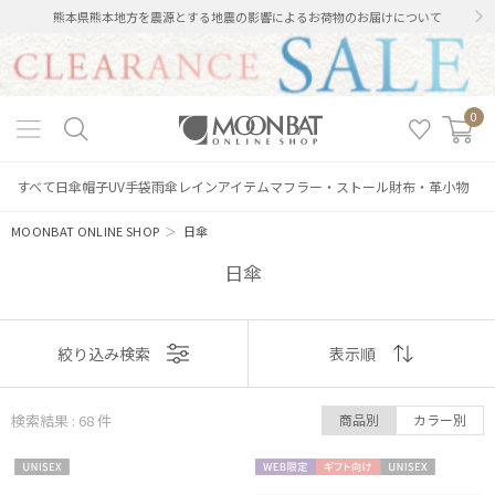
熊本県熊本地方を震源とする地震の影響によるお荷物のお届けについて
0
すべて
日傘
帽子
UV手袋
雨傘
レインアイテム
マフラー・ストール
財布・革小物
MOONBAT ONLINE SHOP
＞
日傘
日傘
表示
絞り込み検索
表示順
順
検索結果 : 68
件
商品別
カラー別
おすすめ
UNISE
WEB限
ギフト
UNISE
新着