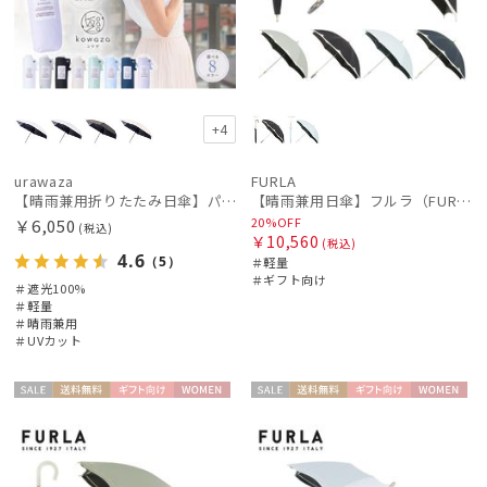
+4
urawaza
FURLA
【晴雨兼用折りたたみ日傘】パッとさして、サッとしまえる傘コワザ(kowaza) プレーン 50 遮光100% UV100%
【晴雨兼用日傘】フルラ（FURLA）バイカラーカットワーク 遮光99.99% UV99% 遮熱
20%OFF
￥6,050
(税込)
￥10,560
(税込)
4.6
（5）
＃軽量
＃ギフト向け
＃遮光100%
＃軽量
＃晴雨兼用
＃UVカット
セー
送料無
ギフト
WOME
セー
送料無
ギフト
WOME
ル
料
向け
N
ル
料
向け
N