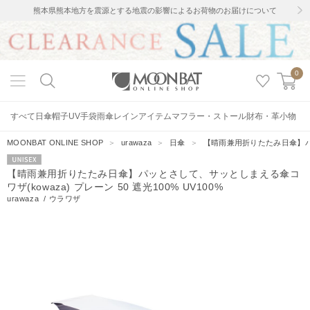
熊本県熊本地方を震源とする地震の影響によるお荷物のお届けについて
0
すべて
日傘
帽子
UV手袋
雨傘
レインアイテム
マフラー・ストール
財布・革小物
MOONBAT ONLINE SHOP
＞
urawaza
＞
日傘
＞
【晴雨兼用折りたたみ日傘】パッと
UNISEX
【晴雨兼用折りたたみ日傘】パッとさして、サッとしまえる傘コ
ワザ(kowaza) プレーン 50 遮光100% UV100%
urawaza
/
ウラワザ
130