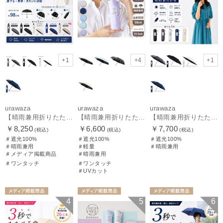
+1
+4
+1
urawaza
urawaza
urawaza
【晴雨兼用折りたたみ日傘】ウラワザ（urawaza）無地 55㎝ 晴雨兼用 遮光100% UV100% 自動開閉 ワンタッチ
【晴雨兼用折りたたみ日傘】パッとさして、サッとしまえる傘コワザ(kowaza) プレーン 50 遮光100% UV100% 自動開閉傘 ワンタッチ
【晴雨兼用折りたたみ日傘】ウラワザ（urawaza） 無地 55㎝ 折りたたみ傘 晴雨兼用 100%遮光 UV100%
￥8,250
￥6,600
￥7,700
(税込)
(税込)
(税込)
＃遮光100%
＃遮光100%
＃遮光100%
＃晴雨兼用
＃軽量
＃晴雨兼用
＃メディア掲載商品
＃晴雨兼用
＃ワンタッチ
＃ワンタッチ
＃UVカット
メディア掲載商
メディア掲載商
メディア掲載商
4
5
6
品
UNISEX
品
ギフト向け
UNISEX
品
UNISEX