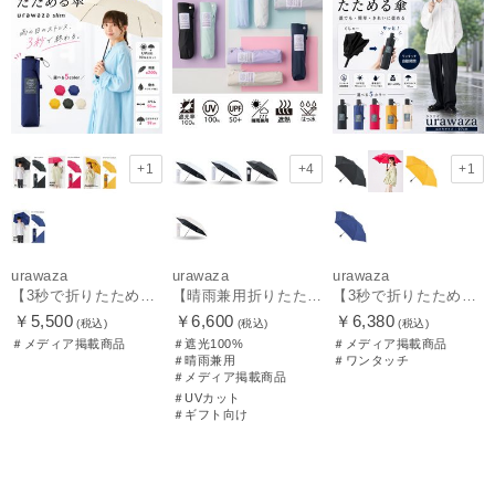
+1
+4
+1
urawaza
urawaza
urawaza
【3秒で折りたためる 雨傘】urawaza(ウラワザ) slim 55cmUV プレーン UV加工
【晴雨兼用折りたたみ日傘】パッとさして、サッとしまえる傘コワザ(kowaza) ライトプレーン 50 遮光100% UV100%
【3秒で折りたためる 雨傘】urawaza(ウラワザ) slim WJ55cmUV プレーン UV加工 自動開閉
￥5,500
￥6,600
￥6,380
(税込)
(税込)
(税込)
＃メディア掲載商品
＃遮光100%
＃メディア掲載商品
＃晴雨兼用
＃ワンタッチ
＃メディア掲載商品
＃UVカット
＃ギフト向け