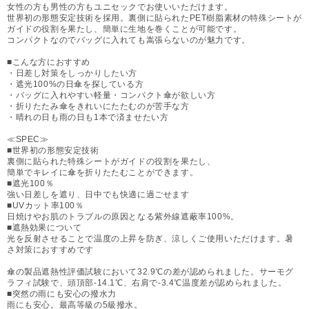
女性の方も男性の方もユニセックでお使いいただけます。
世界初の形態安定技術を採用。裏側に貼られたPET樹脂素材の特殊シートが
ガイドの役割を果たし、簡単に生地を巻くことが可能です。
コンパクトなのでバッグに入れても嵩張らないのが魅力です。
■こんな方におすすめ
・日差し対策をしっかりしたい方
・遮光100%の日傘を探している方
・バッグに入れやすい軽量・コンパクト傘が欲しい方
・折りたたみ傘をきれいにたたむのが苦手な方
・晴れの日も雨の日も1本で済ませたい方
≪SPEC≫
■世界初の形態安定技術
裏側に貼られた特殊シートがガイドの役割を果たし、
簡単でキレイに傘を折りたたむことができます。
■遮光100％
強い日差しを遮り、日中でも快適に過ごせます
■UVカット率100％
日焼けやお肌のトラブルの原因となる紫外線遮蔽率100%。
■遮熱効果について
光を反射させることで温度の上昇を防ぎ、涼しくご使用いただけます。暑
さ対策におすすめです
傘の製品遮熱性評価試験において32.9℃の差が認められました。サーモグ
ラフィ試験で、頭頂部-14.1℃、右肩で-3.4℃温度差が認められました。
■突然の雨にも安心の撥水力
雨にも安心。最高等級の5級撥水。