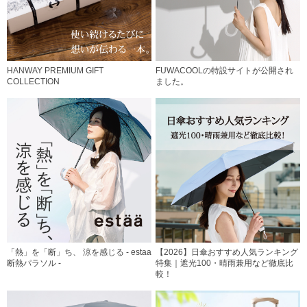
HANWAY PREMIUM GIFT
FUWACOOLの特設サイトが公開され
COLLECTION
ました。
「熱」を「断」ち、 涼を感じる - estaa
【2026】日傘おすすめ人気ランキング
断熱パラソル -
特集｜遮光100・晴雨兼用など徹底比
較！