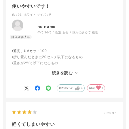
使いやすいです！
色：01. ホワイト
サイズ：F
no name
年代:
30代
性別:
女性
購入の決めて:
機能
•遮光、UVカット100
•折り畳んだときに20センチ以下になるもの
•重さが250g以下になるもの
•表白•裏黒の生地
続きを読む
•晴雨兼用
•雨風に強いとなお◯
と、拘りが多くなかなか見つからない中、さらに折り畳みやすい
参考になった
1
Like!
4
という条件が合致し購入に至りました。
使ってみた感想
まだ晴天の1日しか使っていませんが、購入して良かったなと思
2025.9.1
います。長傘の日傘を普段使っているのですが曇天や午後から雨
の時はやっぱり困ってしまうので。横からの紫外線は長傘と比べ
軽くてしまいやすい