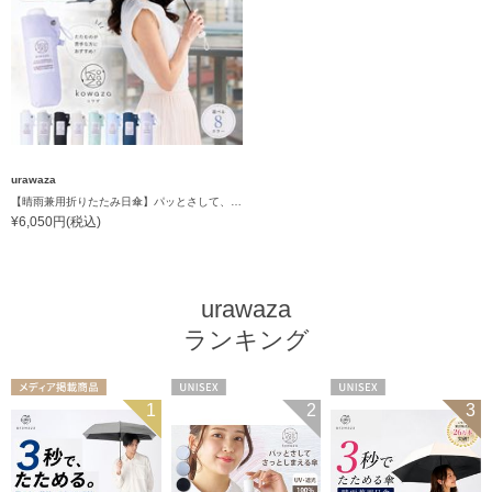
urawaza
【晴雨兼用折りたたみ日傘】パッとさして、サッとしまえる傘コワザ(kowaza) プレーン 50 遮光100% UV100%
¥6,050円(税込)
urawaza
ランキング
メディア掲載商
UNISEX
UNISEX
1
2
3
品
UNISEX