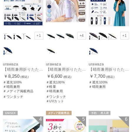
+1
+4
+1
urawaza
urawaza
urawaza
【晴雨兼用折りたたみ日傘】ウラワザ（urawaza）無地 55㎝ 晴雨兼用 遮光100% UV100% 自動開閉 ワンタッチ
【晴雨兼用折りたたみ日傘】パッとさして、サッとしまえる傘コワザ(kowaza) プレーン 50 遮光100% UV100% 自動開閉傘 ワンタッチ
【晴雨兼用折りたたみ日傘】ウラワザ（urawaza） 無地 55㎝ 折りたたみ傘 晴雨兼用 100%遮光 UV100%
￥8,250
￥6,600
￥7,700
(税込)
(税込)
(税込)
＃遮光100%
＃遮光100%
＃遮光100%
＃晴雨兼用
＃軽量
＃晴雨兼用
＃メディア掲載商品
＃晴雨兼用
＃ワンタッチ
＃ワンタッチ
＃UVカット
UNISEX
メディア掲載商
予約
再入荷
4
5
6
品
UNISEX
メディア掲載商
品
ギフト向け
UNISEX