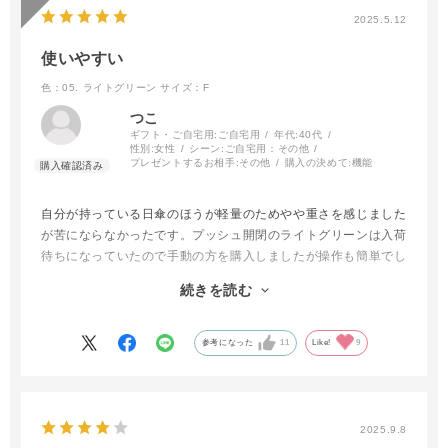
2025.5.12
使いやすい
色：05. ライトグリーン
サイズ：F
つこ
ギフト・ご自宅用:
ご自宅用
年代:
40代
性別:
女性
シーン:
ご自宅用：その他
プレゼントするお相手:
その他
購入の決めて:
機能
自分が持っている日傘のほうが軽量のためやや重さを感じました
が苦にならなかったです。プッシュ開閉のライトグリーンは入荷
待ちになっていたので手動の方を購入しましたが操作も簡単でし
た。雨が降りそうな日に使いました。かなりの雨でしたが染みて
続きを読む
こないのと、すぐに乾いて翌日は晴天で使いましたがとても眩し
さも軽減されて涼しく、紫外線をしっかりカットしているのを感
じました。収納する際も形状記憶のためとても簡単で購入してよ
参考になった
11
Like!
9
かったと思いました。
2025.9.8