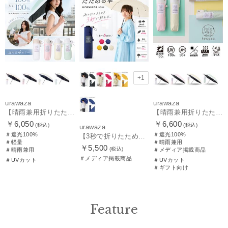
+1
urawaza
urawaza
【晴雨兼用折りたたみ日傘】パッとさして、サッとしまえる傘コワザ(kowaza) ボーダー 50 遮光100% UV100%
【晴雨兼用折りたたみ日傘】パッとさして、サッとしまえる傘コワザ(kowaza) ライトボーダー 50 遮光100% UV100%
￥6,050
￥6,600
(税込)
(税込)
urawaza
＃遮光100%
＃遮光100%
【3秒で折りたためる 雨傘】urawaza(ウラワザ) slim 55cmUV プレーン UV加工
＃軽量
＃晴雨兼用
￥5,500
(税込)
＃晴雨兼用
＃メディア掲載商品
＃メディア掲載商品
＃UVカット
＃UVカット
＃ギフト向け
Feature