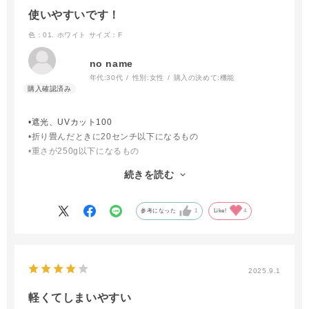
使いやすいです！
色：01. ホワイト
サイズ：F
no name
年代:
30代
性別:
女性
購入の決めて:
機能
•遮光、UVカット100
•折り畳んだときに20センチ以下になるもの
•重さが250g以下になるもの
•表白•裏黒の生地
続きを読む
•晴雨兼用
•雨風に強いとなお◯
と、拘りが多くなかなか見つからない中、さらに折り畳みやすい
参考になった
1
Like!
4
という条件が合致し購入に至りました。
使ってみた感想
まだ晴天の1日しか使っていませんが、購入して良かったなと思
2025.9.1
います。長傘の日傘を普段使っているのですが曇天や午後から雨
の時はやっぱり困ってしまうので。横からの紫外線は長傘と比べ
軽くてしまいやすい