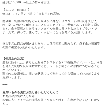
耐水圧10,000mm以上の防水を実現。
【エスタ（estaa）】
estaa=フィンランド語で「まもり」の意味。
雨や風、気候の変動などから緩やかに身を守りつつ、その状況を受け入
れ、楽しむ気分を創出することをコンセプトに、天気と暮らす日常を彩り
ます。傘を基盤としたライフスタイル全般に喜びをもたらすブランドで
す。見て、持って、使って、ハッピーになれるモノをお届けします。
※お手元に商品が届きましたら、ご使用時期に関わらず、必ず傘の開閉等
の動作確認をお願いいたします。
【使用上の注意】
裏面に貼られた、折りたたみをアシストするPET樹脂ガイドシートは、水分
を含んだ状態で長時間放置すると、シートが剥がれの原因につながること
がございます。
雨でのご使用後は、開いた状態でよく乾かしてから収納していただくよう
お願いします。
===
お買いものを更にお楽しみいただくために
▼商品のお気に入り登録
お気に入りアイテムの商品が値下がりした時や、在庫が少なくなった時な
どに