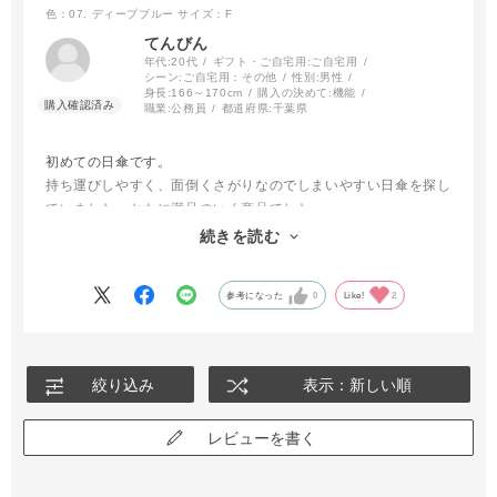
傘のカーブが横？拡がりなので心許ないのですがアームカバーで
色：07. ディープブルー
サイズ：F
対応できるので許容範囲かと思います。何より折り畳むのがすご
てんびん
く楽なのがありがたいです。
年代:
20代
ギフト・ご自宅用:
ご自宅用
シーン:
ご自宅用：その他
性別:
男性
身長:
166～170cm
購入の決めて:
機能
職業:
公務員
都道府県:
千葉県
初めての日傘です。
持ち運びしやすく、面倒くさがりなのでしまいやすい日傘を探し
ていました。ともに満足のいく商品でした。
ただ、風がある日は傘がグラグラするので、柄の部分はもう少し
続きを読む
強い構造にしていただけると満点だと思います。
参考になった
0
Like!
2
絞り込み
表示：新しい順
レビューを書く