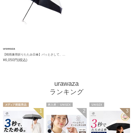
urawaza
【晴雨兼用折りたたみ日傘】パッとさして、サッとしまえる傘コワザ(kowaza) プレーン 50 遮光100% UV100%
¥6,050円(税込)
urawaza
ランキング
メディア掲載商
再入荷
UNISEX
UNISEX
1
2
3
品
UNISEX