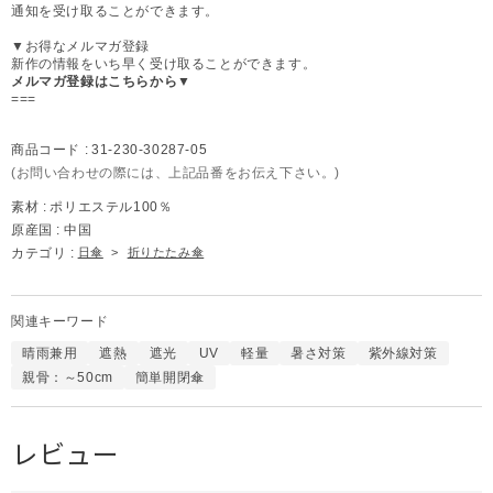
通知を受け取ることができます。
▼お得なメルマガ登録
新作の情報をいち早く受け取ることができます。
メルマガ登録はこちらから▼
===
商品コード :
31-230-30287-05
(お問い合わせの際には、上記品番をお伝え下さい。)
素材 :
ポリエステル100％
原産国 :
中国
カテゴリ :
日傘
>
折りたたみ傘
関連キーワード
晴雨兼用
遮熱
遮光
UV
軽量
暑さ対策
紫外線対策
親骨：～50cm
簡単開閉傘
レビュー