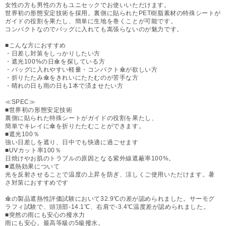
女性の方も男性の方もユニセックでお使いいただけます。
世界初の形態安定技術を採用。裏側に貼られたPET樹脂素材の特殊シートが
ガイドの役割を果たし、簡単に生地を巻くことが可能です。
コンパクトなのでバッグに入れても嵩張らないのが魅力です。
■こんな方におすすめ
・日差し対策をしっかりしたい方
・遮光100%の日傘を探している方
・バッグに入れやすい軽量・コンパクト傘が欲しい方
・折りたたみ傘をきれいにたたむのが苦手な方
・晴れの日も雨の日も1本で済ませたい方
≪SPEC≫
■世界初の形態安定技術
裏側に貼られた特殊シートがガイドの役割を果たし、
簡単でキレイに傘を折りたたむことができます。
■遮光100％
強い日差しを遮り、日中でも快適に過ごせます
■UVカット率100％
日焼けやお肌のトラブルの原因となる紫外線遮蔽率100%。
■遮熱効果について
光を反射させることで温度の上昇を防ぎ、涼しくご使用いただけます。暑
さ対策におすすめです
傘の製品遮熱性評価試験において32.9℃の差が認められました。サーモグ
ラフィ試験で、頭頂部-14.1℃、右肩で-3.4℃温度差が認められました。
■突然の雨にも安心の撥水力
雨にも安心。最高等級の5級撥水。