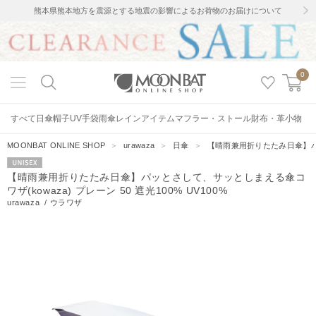
熊本県熊本地方を震源とする地震の影響によるお荷物のお届けについて
0
すべて
日傘
帽子
UV手袋
雨傘
レインアイテム
マフラー・ストール
財布・革小物
MOONBAT ONLINE SHOP
＞
urawaza
＞
日傘
＞
【晴雨兼用折りたたみ日傘】パッと
UNISEX
【晴雨兼用折りたたみ日傘】パッとさして、サッとしまえる傘コ
ワザ(kowaza) プレーン 50 遮光100% UV100%
urawaza
/
ウラワザ
130