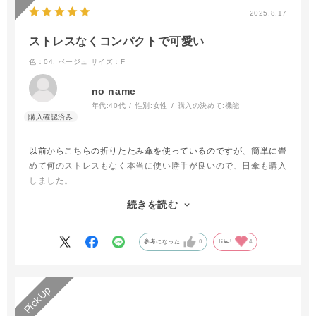
2025.8.17
ストレスなくコンパクトで可愛い
色：04. ベージュ
サイズ：F
no name
年代:
40代
性別:
女性
購入の決めて:
機能
以前からこちらの折りたたみ傘を使っているのですが、簡単に畳
めて何のストレスもなく本当に使い勝手が良いので、日傘も購入
しました。
雨傘に比べると傘を広げる時に少し硬く感じましたが、作りがし
続きを読む
っかりしている上コンパクトで持ち運ぶのに便利です。
広げた時の大きさもちょうど良かったです。
どの色も可愛いかったのでどれにするかすごく迷いましたが、飽
参考になった
0
Like!
4
きが来なそうで長く使えるかなと思いベージュを選びました。
ちょっと地味かなとも思ったんですが、実物は写真よりも可愛い
お色味でコレにして良かったなと大変気に入っています。
来月は万博に行くので、そこでも活躍してくれることでしょう。