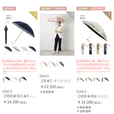
WOMEN
送料無料
WOMEN
送料無料
ギフト向け
1
2
3
WOMEN
会員限定日傘・帽子カテ
会員限定日傘・帽子カテ
ゴリ1000円OFFクーポ
ゴリ1000円OFFクーポ
ン 8月18日(火)10：59ま
ン 8月18日(火)10：59ま
で
で
DAKS
【雨傘】ダックス (DAKS) ダックスベア サテン
￥12,100
(税込)
DAKS
DAKS
＃送料無料
【晴雨兼用日傘】ハウスチェック×オーガンジーレース 遮光率99.99％以上 UV99%以上 軽量 日本製
【晴雨兼用折りたたみ日傘】ダックス（DAKS）街並み 遮光100％ UV100％ 軽量 日本製
￥14,300
￥14,300
(税込)
(税込)
＃晴雨兼用
＃送料無料