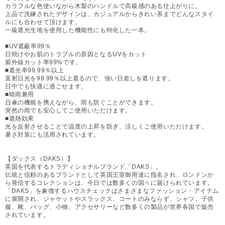
カラフルな色使いながら木製のハンドルで高級感のある仕上がりに。
上品で洗練されたデザインは、カジュアルからきれい系までどんなスタイ
ルにも合わせて頂けます。
一級遮光生地を使用した機能性にも特化した一本。
■UV遮蔽率99％
日焼けやお肌のトラブルの原因となるUVをカット
紫外線カット率99%です。
■遮光率99.99％以上
直射日光を99.99％以上遮るので、強い日差しを遮ります。
日中でも快適に過ごせます。
■晴雨兼用
日傘の機能を携えながら、雨も防ぐことができます。
突然の雨でも安心してご使用いただけます。
■遮熱効果
光を反射させることで温度の上昇を防ぎ、涼しくご使用いただけます。
暑さ対策にも活用されています。
【ダックス（DAKS）】
英国を代表するトラディショナルブランド「DAKS」。
伝統と信頼のあるブランドとして英国王室御用達に指名され、ロンドンか
ら発信するコレクションは、今日では数多くの国々に届けられています。
「DAKS」を象徴するハウスチェックはさまざまなファッション・アイテム
に展開され、ジャケットやスラックス、コートのみならず、シャツ、子供
服、靴、バッグ、小物、アクセサリーなど数多くの製品が世界各国で販売
されています。