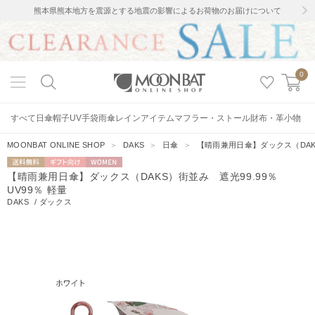
熊本県熊本地方を震源とする地震の影響によるお荷物のお届けについて
0
すべて
日傘
帽子
UV手袋
雨傘
レインアイテム
マフラー・ストール
財布・革小物
MOONBAT ONLINE SHOP
＞
DAKS
＞
日傘
＞
【晴雨兼用日傘】ダックス（DAKS
送料無料
ギフト向
WOMEN
【晴雨兼用日傘】ダックス（DAKS）街並み 遮光99.99％
け
UV99％ 軽量
DAKS
/
ダックス
2