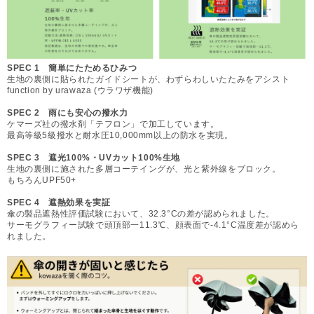
SPEC 1 簡単にたためるひみつ
生地の裏側に貼られたガイドシートが、わずらわしいたたみをアシスト
function by urawaza (ウラワザ機能)
SPEC 2 雨にも安心の撥水力
ケマーズ社の撥水剤「テフロン」で加工しています。
最高等級5級撥水と耐水圧10,000mm以上の防水を実現。
SPEC 3 遮光100%・UVカット100%生地
生地の裏側に施された多層コーテイングが、光と紫外線をブロック。
もちろんUPF50+
SPEC 4 遮熱効果を実証
傘の製品遮熱性評価試験において、32.3°Cの差が認められました。
サーモグラフィー試験で頭頂部一11.3℃、顔表面で-4.1°C温度差が認めら
れました。