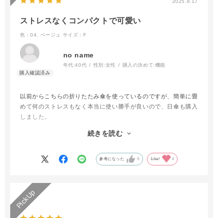
2025.8.17
ストレスなくコンパクトで可愛い
色：04. ベージュ
サイズ：F
no name
年代:
40代
性別:
女性
購入の決めて:
機能
以前からこちらの折りたたみ傘を使っているのですが、簡単に畳
めて何のストレスもなく本当に使い勝手が良いので、日傘も購入
しました。
雨傘に比べると傘を広げる時に少し硬く感じましたが、作りがし
続きを読む
っかりしている上コンパクトで持ち運ぶのに便利です。
広げた時の大きさもちょうど良かったです。
どの色も可愛いかったのでどれにするかすごく迷いましたが、飽
参考になった
0
Like!
4
きが来なそうで長く使えるかなと思いベージュを選びました。
ちょっと地味かなとも思ったんですが、実物は写真よりも可愛い
お色味でコレにして良かったなと大変気に入っています。
来月は万博に行くので、そこでも活躍してくれることでしょう。