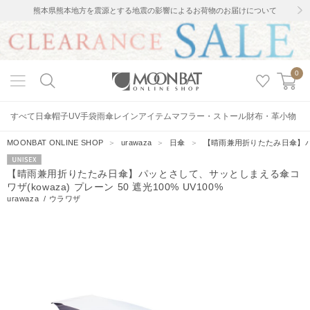
熊本県熊本地方を震源とする地震の影響によるお荷物のお届けについて
0
すべて
日傘
帽子
UV手袋
雨傘
レインアイテム
マフラー・ストール
財布・革小物
MOONBAT ONLINE SHOP
＞
urawaza
＞
日傘
＞
【晴雨兼用折りたたみ日傘】パッと
UNISEX
【晴雨兼用折りたたみ日傘】パッとさして、サッとしまえる傘コ
ワザ(kowaza) プレーン 50 遮光100% UV100%
urawaza
/
ウラワザ
130