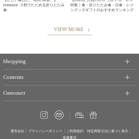
【忙しい毎日に、3秒の革命。】
【2026】人気のポロ ラルフ ローレン
urawaza -３秒でたためる折りたたみ
特集｜傘・折りたたみ傘・日傘・レイ
傘-
ングッズギフトのおすすめランキング
VIEW MORE
Shopping
Contents
Customer
運営会社
プライバシーポリシー
ご利用規約
特定商取引法に基づく表示
免責事項