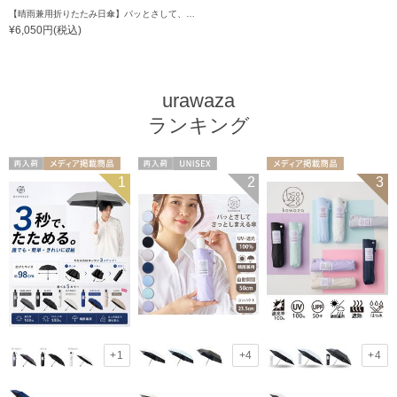
【晴雨兼用折りたたみ日傘】パッとさして、サッとしまえる傘コワザ(kowaza) プレーン 50 遮光100% UV100%
¥6,050円(税込)
urawaza
ランキング
再入荷
メディア掲載商
再入荷
UNISEX
メディア掲載商
1
2
3
UNISEX
品
品
ギフト向け
UNISEX
+1
+4
+4