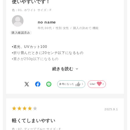
使いやすいです！
色：01. ホワイト
サイズ：F
no name
年代:
30代
性別:
女性
購入の決めて:
機能
•遮光、UVカット100
•折り畳んだときに20センチ以下になるもの
•重さが250g以下になるもの
•表白•裏黒の生地
続きを読む
•晴雨兼用
•雨風に強いとなお◯
と、拘りが多くなかなか見つからない中、さらに折り畳みやすい
参考になった
1
Like!
4
という条件が合致し購入に至りました。
使ってみた感想
まだ晴天の1日しか使っていませんが、購入して良かったなと思
2025.9.1
います。長傘の日傘を普段使っているのですが曇天や午後から雨
の時はやっぱり困ってしまうので。横からの紫外線は長傘と比べ
軽くてしまいやすい
傘のカーブが横？拡がりなので心許ないのですがアームカバーで
色：07. ディープブルー
サイズ：F