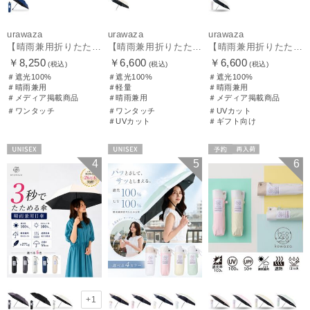
urawaza
urawaza
urawaza
【晴雨兼用折りたたみ日傘】ウラワザ（urawaza）無地 55㎝ 晴雨兼用 遮光100% UV100% 自動開閉 ワンタッチ
【晴雨兼用折りたたみ日傘】パッとさして、サッとしまえる傘コワザ(kowaza) プレーン 50 遮光100% UV100% 自動開閉傘 ワンタッチ
【晴雨兼用折りたたみ日傘】パッとさして、サッとしまえる傘コワザ(kowaza) ライトプレーン 50 遮光100% UV100%
￥8,250
￥6,600
￥6,600
(税込)
(税込)
(税込)
＃遮光100%
＃遮光100%
＃遮光100%
＃晴雨兼用
＃軽量
＃晴雨兼用
＃メディア掲載商品
＃晴雨兼用
＃メディア掲載商品
＃ワンタッチ
＃ワンタッチ
＃UVカット
＃UVカット
＃ギフト向け
UNISEX
UNISEX
予約
再入荷
4
5
6
メディア掲載商
品
ギフト向け
UNISEX
+1