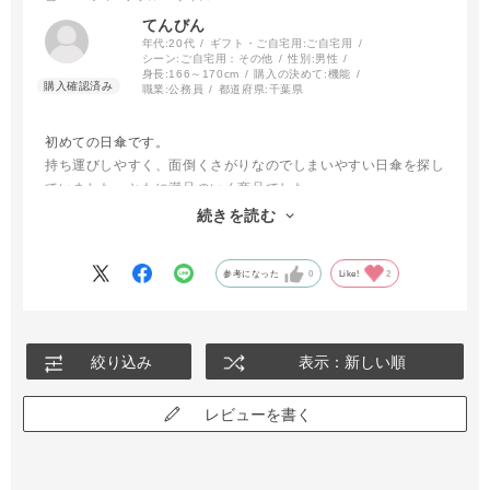
対応できるので許容範囲かと思います。何より折り畳むのがすご
てんびん
く楽なのがありがたいです。
年代:
20代
ギフト・ご自宅用:
ご自宅用
シーン:
ご自宅用：その他
性別:
男性
身長:
166～170cm
購入の決めて:
機能
職業:
公務員
都道府県:
千葉県
初めての日傘です。
持ち運びしやすく、面倒くさがりなのでしまいやすい日傘を探し
ていました。ともに満足のいく商品でした。
ただ、風がある日は傘がグラグラするので、柄の部分はもう少し
続きを読む
強い構造にしていただけると満点だと思います。
参考になった
0
Like!
2
絞り込み
表示：新しい順
レビューを書く