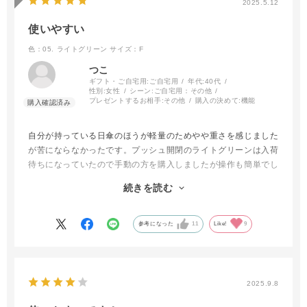
2025.5.12
使いやすい
色：05. ライトグリーン
サイズ：F
つこ
ギフト・ご自宅用:
ご自宅用
年代:
40代
性別:
女性
シーン:
ご自宅用：その他
プレゼントするお相手:
その他
購入の決めて:
機能
自分が持っている日傘のほうが軽量のためやや重さを感じました
が苦にならなかったです。プッシュ開閉のライトグリーンは入荷
待ちになっていたので手動の方を購入しましたが操作も簡単でし
た。雨が降りそうな日に使いました。かなりの雨でしたが染みて
続きを読む
こないのと、すぐに乾いて翌日は晴天で使いましたがとても眩し
さも軽減されて涼しく、紫外線をしっかりカットしているのを感
じました。収納する際も形状記憶のためとても簡単で購入してよ
参考になった
11
Like!
9
かったと思いました。
2025.9.8