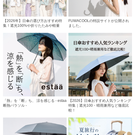
【2026年】日傘の選び方おすすめ特
FUWACOOLの特設サイトが公開され
集！遮光100%や折りたたみや軽量
ました。
「熱」を「断」ち、 涼を感じる - estaa
【2026】日傘おすすめ人気ランキング
断熱パラソル -
特集｜遮光100・晴雨兼用など徹底比
較！