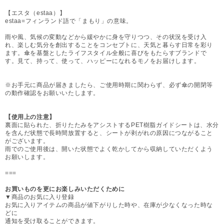
【エスタ（estaa）】
estaa=フィンランド語で「まもり」の意味。
雨や風、気候の変動などから緩やかに身を守りつつ、その状況を受け入
れ、楽しむ気分を創出することをコンセプトに、天気と暮らす日常を彩り
ます。傘を基盤としたライフスタイル全般に喜びをもたらすブランドで
す。見て、持って、使って、ハッピーになれるモノをお届けします。
※お手元に商品が届きましたら、ご使用時期に関わらず、必ず傘の開閉等
の動作確認をお願いいたします。
【使用上の注意】
裏面に貼られた、折りたたみをアシストするPET樹脂ガイドシートは、水分
を含んだ状態で長時間放置すると、シートが剥がれの原因につながること
がございます。
雨でのご使用後は、開いた状態でよく乾かしてから収納していただくよう
お願いします。
===
お買いものを更にお楽しみいただくために
▼商品のお気に入り登録
お気に入りアイテムの商品が値下がりした時や、在庫が少なくなった時な
どに
通知を受け取ることができます。