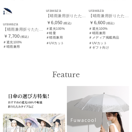
urawaza
urawaza
【晴雨兼用折りたたみ日傘】パッとさして、サッとしまえる傘コワザ(kowaza) ボーダー 50 遮光100% UV100%
【晴雨兼用折りたたみ日傘】パッとさして、サッとしまえる傘コワザ(kowaza) ライトボーダー 50 遮光100% UV100%
￥6,050
￥6,600
(税込)
(税込)
urawaza
＃遮光100%
＃遮光100%
【晴雨兼用折りたたみ日傘】ウラワザ（urawaza） 無地 55㎝ 折りたたみ傘 晴雨兼用 100%遮光 UV100%
＃軽量
＃晴雨兼用
￥7,700
(税込)
＃晴雨兼用
＃メディア掲載商品
＃遮光100%
＃UVカット
＃UVカット
＃晴雨兼用
＃ギフト向け
Feature