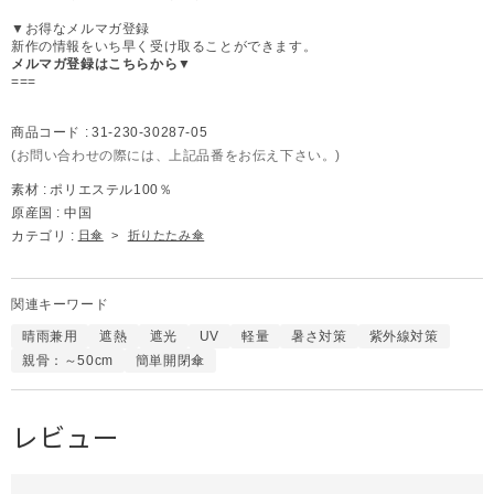
▼お得なメルマガ登録
新作の情報をいち早く受け取ることができます。
メルマガ登録はこちらから▼
===
商品コード :
31-230-30287-05
(お問い合わせの際には、上記品番をお伝え下さい。)
素材 :
ポリエステル100％
原産国 :
中国
カテゴリ :
日傘
>
折りたたみ傘
関連キーワード
晴雨兼用
遮熱
遮光
UV
軽量
暑さ対策
紫外線対策
親骨：～50cm
簡単開閉傘
レビュー