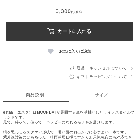
3,300
円(税込)
カートに入れる
お気に入りに追加
返品・キャンセルについて
ギフトラッピングについて
商品説明
サイズ
estaa（エスタ）はMOONBATが展開する傘を基軸としたライフスタイルブ
ランドです。
見て、持って、使って、ハッピーになれるモノをお届けします。
枡を思わせるスクエア形状で、暑い夏のお出かけに心づよい一本です。
紫外線対策にはもちろん、晴雨兼用仕様ですからお天気急変にも対応でき