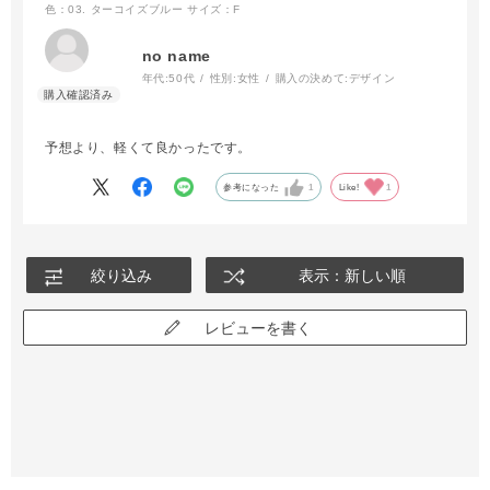
色：03. ターコイズブルー
サイズ：F
no name
年代:
50代
性別:
女性
購入の決めて:
デザイン
予想より、軽くて良かったです。
参考になった
1
Like!
1
絞り込み
表示：新しい順
レビューを書く