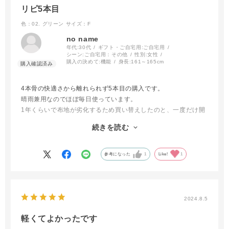
リピ5本目
色：02. グリーン
サイズ：F
no name
年代:
30代
ギフト・ご自宅用:
ご自宅用
シーン:
ご自宅用：その他
性別:
女性
購入の決めて:
機能
身長:
161～165cm
4本骨の快適さから離れられず5本目の購入です。
晴雨兼用なのでほぼ毎日使っています。
1年くらいで布地が劣化するため買い替えしたのと、一度だけ開
くときの骨の絡まりで折れてしまったため買い替えしています。
続きを読む
骨が少ないため他者に刺さる心配が少ないのと、折りたたむのが
断然楽なのが気に入っています。
個性的なので友人から褒められることも多く、お揃いで買ってい
参考になった
1
Like!
1
る方もいます。
2024.8.5
軽くてよかったです