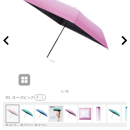
1
13
/
01. ローズピンク
F
: △
01. ローズピンク
02. グリーン
03. ターコイズブルー