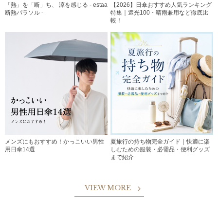
「熱」を「断」ち、 涼を感じる - estaa
【2026】日傘おすすめ人気ランキング
断熱パラソル -
特集｜遮光100・晴雨兼用など徹底比
較！
メンズにもおすすめ！かっこいい男性
夏旅行の持ち物完全ガイド｜快適に楽
用日傘14選
しむための服装・必需品・便利グッズ
まで紹介
VIEW MORE