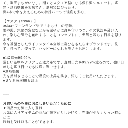
て、重宝まちがいなし。開くとスクエア型になる個性派シルエット。遮
光・遮熱効果を実感でき、夏対策にぴったり。
骨4本で傘を支えるための特殊パーツで強度も安心。
【エスタ（estaa）】
estaa=フィンランド語で「まもり」の意味。
雨や風、気候の変動などから緩やかに身を守りつつ、その状況を受け入
れ、楽しむ気分を創出することをコンセプトに、天気と暮らす日常を彩り
ます。
傘を基盤としたライフスタイル全般に喜びをもたらすブランドです。見
て、持って、使って、ハッピーになれるモノをお届けします。
■1級遮光99.99％
厳しい基準をクリアした遮光傘です。直射日光を99.99％遮るので、強い日
差しを遮り日中でも快適に過ごせます。
■遮熱効果
光を反射させることで温度の上昇を防ぎ、涼しくご使用いただけます。
■ＵＶ遮蔽率99％以上
===
お買いものを更にお楽しみいただくために
▼商品のお気に入り登録
お気に入りアイテムの商品が値下がりした時や、在庫が少なくなった時な
どに
通知を受け取ることができます。