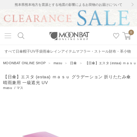
熊本県熊本地方を震源とする地震の影響によるお荷物のお届けについて
0
すべて
日傘
帽子
UV手袋
雨傘
レインアイテム
マフラー・ストール
財布・革小物
MOONBAT ONLINE SHOP
＞
masu
＞
日傘
＞
【日傘】エスタ (estaa) ｍａ
【日傘】エスタ (estaa) ｍａｓｕ グラデーション 折りたたみ傘
晴雨兼用 一級遮光 UV
masu
/
マス
12