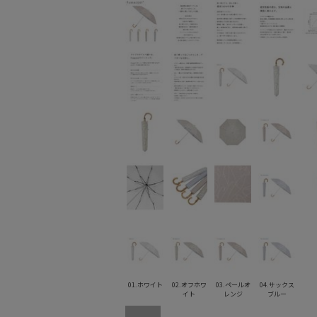
01.ホワイト
02.オフホワ
03.ペールオ
04.サックス
イト
レンジ
ブルー