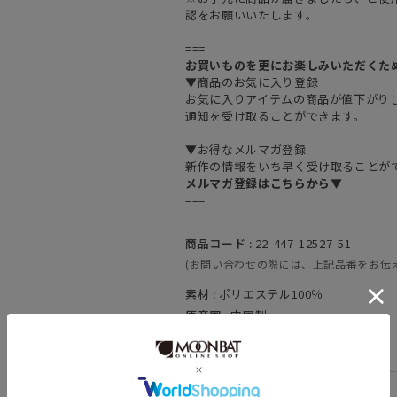
認をお願いいたします。
===
お買いものを更にお楽しみいただくた
▼商品のお気に入り登録
お気に入りアイテムの商品が値下がり
通知を受け取ることができます。
▼お得なメルマガ登録
新作の情報をいち早く受け取ることが
メルマガ登録はこちらから▼
===
商品コード :
22-447-12527-51
(お問い合わせの際には、上記品番をお伝
素材 :
ポリエステル100％
原産国 :
中国製
カテゴリ :
日傘
>
折りたたみ傘
関連キーワード