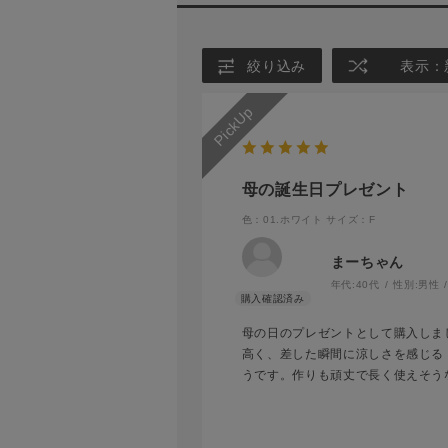
絞り込み
表示：
母の誕生日プレゼント
色：01.ホワイト
サイズ：F
まーちゃん
年代:
40代
性別:
男性
母の日のプレゼントとして購入しま
高く、差した瞬間に涼しさを感じる
うです。作りも頑丈で長く使えそう