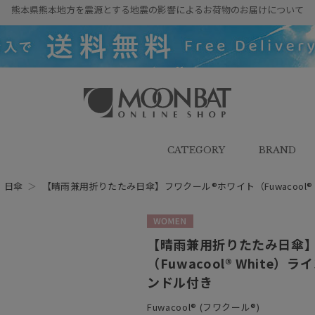
熊本県熊本地方を震源とする地震の影響によるお荷物のお届けについて
雨傘・日傘・マフラー・ストール・
帽子の通販｜MOONBAT ONLINE
SHOP（ムーンバットオンラインシ
CATEGORY
BRAND
ョップ）
＞
日傘
＞
【晴雨兼用折りたたみ日傘】フワクール®ホワイト（Fuwacool® Wh
WOMEN
【晴雨兼用折りたたみ日傘】
（Fuwacool® White）
ンドル付き
Fuwacool® (フワクール®)