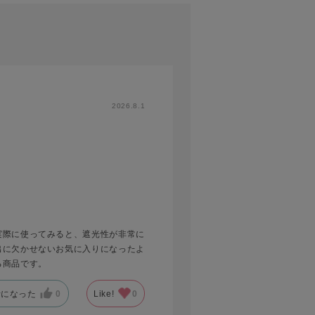
2026.8.1
実際に使ってみると、遮光性が非常に
出に欠かせないお気に入りになったよ
る商品です。
考になった
0
Like!
0