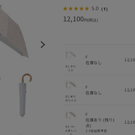
5.0
（1）
12,100
円(税込)
F
12,1
在庫なし
01.ホワ
イト
F
12,1
在庫なし
02.オフ
ホワイト
F
在庫あり (残り
1
12,1
点)
03.ペー
2-3日出荷予定
ルオレン
ジ