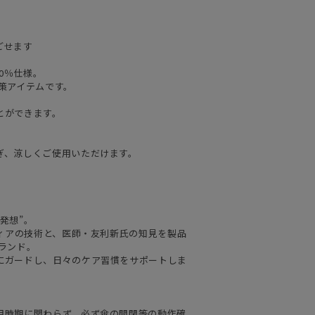
ごせます
0％仕様。
策アイテムです。
とができます。
ぎ、涼しくご使用いただけます。
発想”。
ティアの技術と、医師・友利新氏の知見を製品
ランド。
にガードし、日々のケア習慣をサポートしま
用時期に関わらず、必ず傘の開閉等の動作確