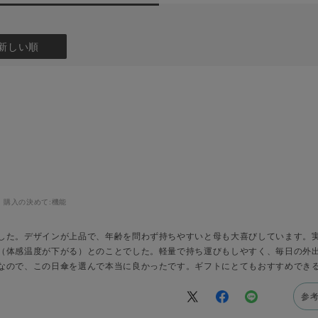
新しい順
購入の決めて:
機能
した。デザインが上品で、年齢を問わず持ちやすいと母も大喜びしています。
（体感温度が下がる）とのことでした。軽量で持ち運びもしやすく、毎日の外
なので、この日傘を選んで本当に良かったです。ギフトにとてもおすすめでき
参