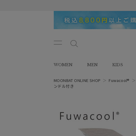
メニ
メ
ュー
ニ
ボタ
ュ
WOMEN
MEN
KIDS
ン
ー
ボ
タ
MOONBAT ONLINE SHOP
＞
Fuwacool®
ン
ンドル付き