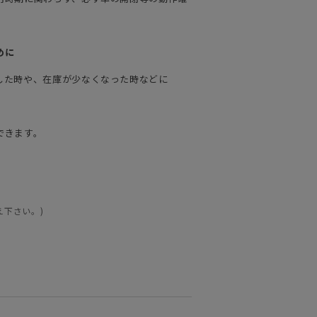
めに
した時や、在庫が少なくなった時などに
できます。
え下さい。)