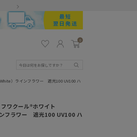
Gmailをお使いのお客様
0
お気
ロ
カー
に入
グ
ト
り
イ
ン
検
索
ite）ラインフラワー 遮光100 UV100 ハ
フワクール®ホワイト
ラインフラワー 遮光100 UV100 ハ