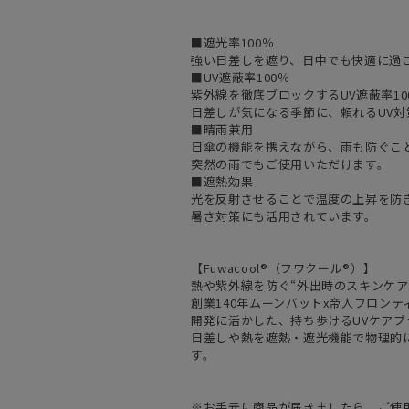
■遮光率100％
強い日差しを遮り、日中でも快適に過
■UV遮蔽率100％
紫外線を徹底ブロックするUV遮蔽率10
日差しが気になる季節に、頼れるUV対
■晴雨兼用
日傘の機能を携えながら、雨も防ぐこ
突然の雨でもご使用いただけます。
■遮熱効果
光を反射させることで温度の上昇を防
暑さ対策にも活用されています。
【Fuwacool®（フワクール®）】
熱や紫外線を防ぐ“外出時のスキンケア
創業140年ムーンバットx帝人フロン
開発に活かした、持ち歩けるUVケアブ
日差しや熱を遮熱・遮光機能で物理的
す。
※お手元に商品が届きましたら、ご使