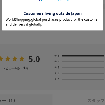
晴雨兼用
遮熱
一級遮光
UV
親骨：～50cm
5.0
★
5
★
4
1
★
3
レビュー件数：
件
★
2
★
1
ュー
（1）
スタッフ