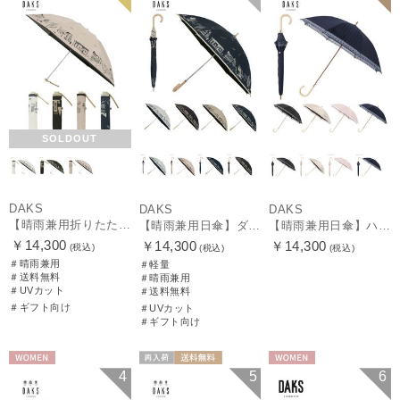
SOLDOUT
DAKS
DAKS
DAKS
【晴雨兼用折りたたみ日傘】ダックス（DAKS）街並み 遮光100％ UV100％ 軽量 日本製
【晴雨兼用日傘】ダックス（DAKS）街並み 遮光99.99％ UV99％ 軽量
【晴雨兼用日傘】ハウスチェック×オーガンジーレース 遮光率99.99％以上 UV99%以上 軽量 日本製
￥14,300
￥14,300
￥14,300
(税込)
(税込)
(税込)
＃晴雨兼用
＃軽量
＃送料無料
＃晴雨兼用
＃UVカット
＃送料無料
＃ギフト向け
＃UVカット
＃ギフト向け
WOMEN
再入荷
送料無料
WOMEN
4
5
6
ギフト向け
WOMEN