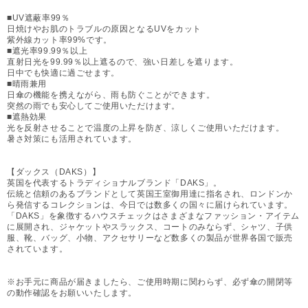
■UV遮蔽率99％
日焼けやお肌のトラブルの原因となるUVをカット
紫外線カット率99%です。
■遮光率99.99％以上
直射日光を99.99％以上遮るので、強い日差しを遮ります。
日中でも快適に過ごせます。
■晴雨兼用
日傘の機能を携えながら、雨も防ぐことができます。
突然の雨でも安心してご使用いただけます。
■遮熱効果
光を反射させることで温度の上昇を防ぎ、涼しくご使用いただけます。
暑さ対策にも活用されています。
【ダックス（DAKS）】
英国を代表するトラディショナルブランド「DAKS」。
伝統と信頼のあるブランドとして英国王室御用達に指名され、ロンドンか
ら発信するコレクションは、今日では数多くの国々に届けられています。
「DAKS」を象徴するハウスチェックはさまざまなファッション・アイテム
に展開され、ジャケットやスラックス、コートのみならず、シャツ、子供
服、靴、バッグ、小物、アクセサリーなど数多くの製品が世界各国で販売
されています。
※お手元に商品が届きましたら、ご使用時期に関わらず、必ず傘の開閉等
の動作確認をお願いいたします。