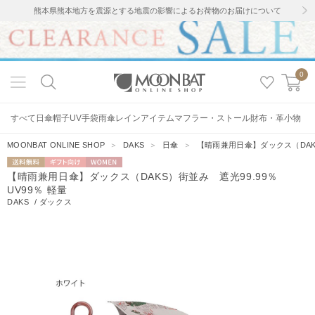
熊本県熊本地方を震源とする地震の影響によるお荷物のお届けについて
0
すべて
日傘
帽子
UV手袋
雨傘
レインアイテム
マフラー・ストール
財布・革小物
MOONBAT ONLINE SHOP
＞
DAKS
＞
日傘
＞
【晴雨兼用日傘】ダックス（DAKS
送料無料
ギフト向
WOMEN
【晴雨兼用日傘】ダックス（DAKS）街並み 遮光99.99％
け
UV99％ 軽量
DAKS
/
ダックス
2