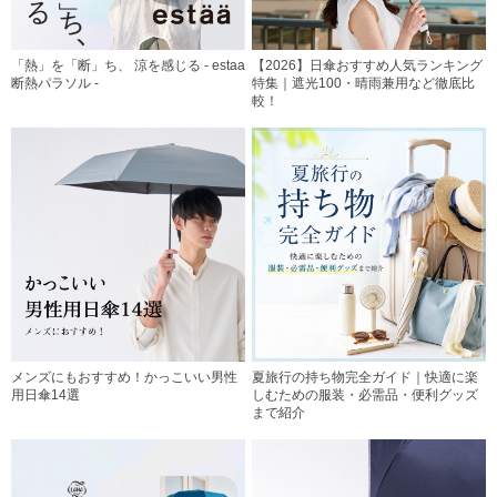
「熱」を「断」ち、 涼を感じる - estaa
【2026】日傘おすすめ人気ランキング
断熱パラソル -
特集｜遮光100・晴雨兼用など徹底比
較！
メンズにもおすすめ！かっこいい男性
夏旅行の持ち物完全ガイド｜快適に楽
用日傘14選
しむための服装・必需品・便利グッズ
まで紹介