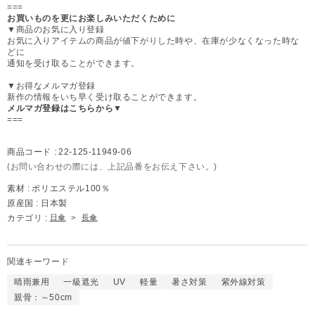
===
お買いものを更にお楽しみいただくために
▼商品のお気に入り登録
お気に入りアイテムの商品が値下がりした時や、在庫が少なくなった時な
どに
通知を受け取ることができます。
▼お得なメルマガ登録
新作の情報をいち早く受け取ることができます。
メルマガ登録はこちらから▼
===
商品コード :
22-125-11949-06
(お問い合わせの際には、上記品番をお伝え下さい。)
素材 :
ポリエステル100％
原産国 :
日本製
カテゴリ :
日傘
>
長傘
関連キーワード
晴雨兼用
一級遮光
UV
軽量
暑さ対策
紫外線対策
親骨：～50cm