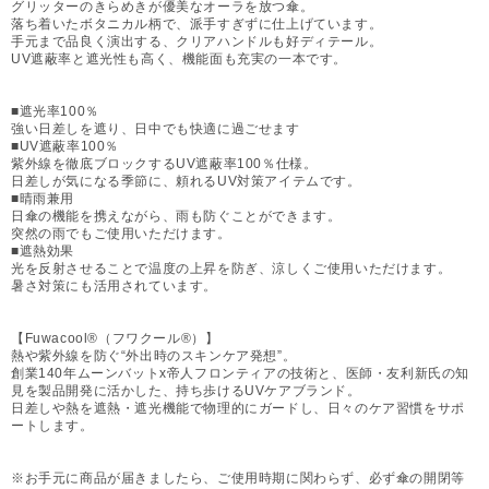
グリッターのきらめきが優美なオーラを放つ傘。
落ち着いたボタニカル柄で、派手すぎずに仕上げています。
手元まで品良く演出する、クリアハンドルも好ディテール。
UV遮蔽率と遮光性も高く、機能面も充実の一本です。
■遮光率100％
強い日差しを遮り、日中でも快適に過ごせます
■UV遮蔽率100％
紫外線を徹底ブロックするUV遮蔽率100％仕様。
日差しが気になる季節に、頼れるUV対策アイテムです。
■晴雨兼用
日傘の機能を携えながら、雨も防ぐことができます。
突然の雨でもご使用いただけます。
■遮熱効果
光を反射させることで温度の上昇を防ぎ、涼しくご使用いただけます。
暑さ対策にも活用されています。
【Fuwacool®（フワクール®）】
熱や紫外線を防ぐ“外出時のスキンケア発想”。
創業140年ムーンバットx帝人フロンティアの技術と、医師・友利新氏の知
見を製品開発に活かした、持ち歩けるUVケアブランド。
日差しや熱を遮熱・遮光機能で物理的にガードし、日々のケア習慣をサポ
ートします。
※お手元に商品が届きましたら、ご使用時期に関わらず、必ず傘の開閉等