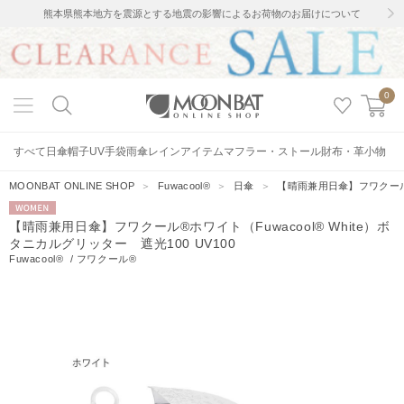
熊本県熊本地方を震源とする地震の影響によるお荷物のお届けについて
0
すべて
日傘
帽子
UV手袋
雨傘
レインアイテム
マフラー・ストール
財布・革小物
MOONBAT ONLINE SHOP
＞
Fuwacool®
＞
日傘
＞
【晴雨兼用日傘】フワクール®ホ
WOMEN
【晴雨兼用日傘】フワクール®ホワイト（Fuwacool® White）ボ
タニカルグリッター 遮光100 UV100
Fuwacool®
/
フワクール®
7