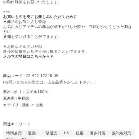
の動作確認をお願いいたします。
===
お買いものを更にお楽しみいただくために
▼商品のお気に入り登録
お気に入りアイテムの商品が値下がりした時や、在庫が少なくなった時な
どに
通知を受け取ることができます。
▼お得なメルマガ登録
新作の情報をいち早く受け取ることができます。
メルマガ登録はこちらから▼
===
商品コード :
22-447-12528-06
(お問い合わせの際には、上記品番をお伝え下さい。)
素材 :
ポリエステル100％
原産国 :
中国製
カテゴリ :
日傘
>
長傘
関連キーワード
晴雨兼用
遮熱
一級遮光
UV
軽量
暑さ対策
紫外線対策