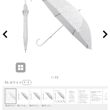
1
32
/
01.ホワイト
F
: ✕
01.ホワイト
02.ペールピンク
03.ライトイエロー
04.サックスブルー