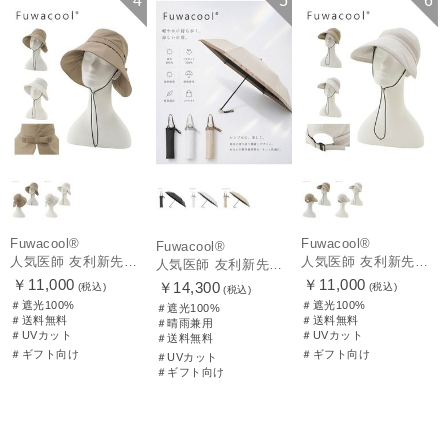
4
5
6
WOMEN
ギフト向け
UNISEX
WOMEN
Fuwacool®
Fuwacool®
Fuwacool®
人気医師 友利新先生がほんきでつくったUVカット100％帽子【遮光100％帽子】フワクール® (Fuwacool®) リボンクロッシェ
人気医師 友利新先生がほんきでつくったUVカット100％帽子【遮光100％帽子】フワクール® (Fuwacool®) ジョッキーサンバイザー
人気医師 友利新先生がほんきで作った”絶対に忘れない誰でも日傘” 55【晴雨兼用折りたたみ日傘】フワクール® (Fuwacool®) 雨の日OK 軽量 遮光100% UV100%
￥11,000
￥11,000
￥14,300
(税込)
(税込)
(税込)
＃遮光100%
＃遮光100%
＃遮光100%
＃送料無料
＃送料無料
＃晴雨兼用
＃UVカット
＃UVカット
＃送料無料
＃ギフト向け
＃ギフト向け
＃UVカット
＃ギフト向け