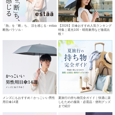
「熱」を「断」ち、 涼を感じる - estaa
【2026】日傘おすすめ人気ランキング
断熱パラソル -
特集｜遮光100・晴雨兼用など徹底比
較！
メンズにもおすすめ！かっこいい男性
夏旅行の持ち物完全ガイド｜快適に楽
用日傘14選
しむための服装・必需品・便利グッズ
まで紹介