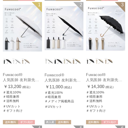
送料無料
ギフト向け
再入荷
メディア掲載商
送料無料
ギフト向け
1
2
3
UNISEX
UNISEX
品
WOMEN
Fuwacool®
Fuwacool®
Fuwacool®
人気医師 友利新先生がほんきで作った”絶対に忘れない誰でも日傘” 50【晴雨兼用折りたたみ日傘】フワクール® (Fuwacool®) 雨の日OK 軽量 遮光100% UV100%
人気医師 友利新先生がほんきで作った”絶対に忘れない誰でも日傘” エレガント派のバンブーフリル【晴雨兼用日傘】フワクール® (Fuwacool®) 雨の日OK 軽量 遮光100% UV100％
人気医師 友利新先生がほんきで作った”絶対に忘れない誰でも日傘”ワンタッチ開閉日傘【晴雨兼用折りたたみ日傘】フワクール® (Fuwacool®) 雨の日OK 軽量 遮光100% UV100％
￥13,200
￥14,300
￥11,000
(税込)
(税込)
(税込)
＃遮光100%
＃遮光100%
＃遮光100%
＃晴雨兼用
＃晴雨兼用
＃晴雨兼用
＃送料無料
＃送料無料
＃メディア掲載商品
＃UVカット
＃UVカット
＃UVカット
＃ギフト向け
＃ギフト向け
送料無料
ギフト向け
再入荷
送料無料
送料無料
ギフト向け