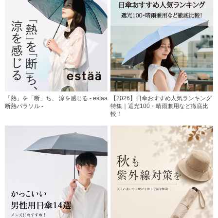
「熱」を「断」ち、 涼を感じる - estaa
【2026】日傘おすすめ人気ランキング
断熱パラソル -
特集｜遮光100・晴雨兼用など徹底比
較！