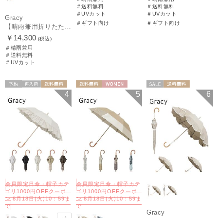
＃送料無料
＃送料無料
＃UVカット
＃UVカット
Gracy
＃ギフト向け
＃ギフト向け
【晴雨兼用折りたたみ日傘】グレイシー (Gracy) Accent color 一級遮光99.99% 遮熱 簡単開閉 UV 晴雨兼用
￥14,300
(税込)
＃晴雨兼用
＃送料無料
＃UVカット
予約
再入荷
送料無料
送料無料
WOMEN
セール
送料無料
4
5
6
ギフト向け
WOMEN
ギフト向け
WOMEN
会員限定日傘・帽子カテ
会員限定日傘・帽子カテ
ゴリ1000円OFFクーポ
ゴリ1000円OFFクーポ
ン 8月18日(火)10：59ま
ン 8月18日(火)10：59ま
で
で
Gracy