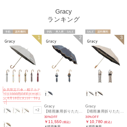
Gracy
ランキング
予約
送料無料
予約
再入荷
セール
セール
送料無料
1
2
3
WOMEN
送料無料
ギフト向け
ギフト向け
WOMEN
WOMEN
会員限定日傘・帽子カテ
ゴリ1000円OFFクーポ
ン 8月18日(火)10：59ま
で
Gracy
Gracy
+2
【晴雨兼用折りたたみ日傘】グレイシー (Gracy) Denim frill 遮光99% 遮熱 UV99％ 簡単開閉
【晴雨兼用折りたたみ日傘】グレイシー (Gracy) Leopard Back Print 一級遮光99.99% 遮熱 UV99％ 簡単開閉
30%OFF
30%OFF
￥11,550
￥10,780
(税込)
(税込)
＃晴雨兼用
＃晴雨兼用