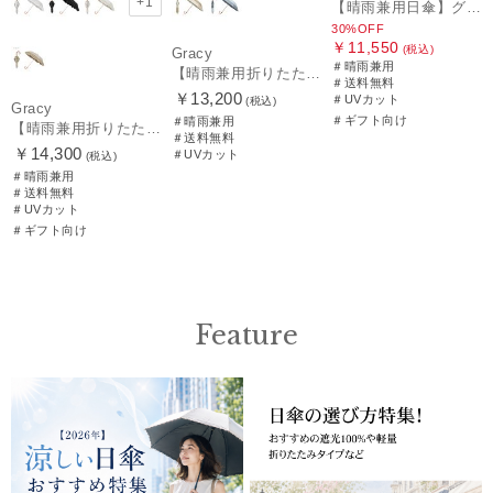
+1
【晴雨兼用日傘】グレイシー (Gracy) Natural frill 一級遮光99.99% 遮熱 UV99％
30%OFF
￥11,550
(税込)
Gracy
＃晴雨兼用
【晴雨兼用折りたたみ日傘】グレイシー（Gracy）Mix and Match 一級遮光99.99% 遮熱 UV 晴雨兼用 簡単開閉
＃送料無料
￥13,200
＃UVカット
(税込)
Gracy
＃ギフト向け
＃晴雨兼用
【晴雨兼用折りたたみ日傘】グレイシー (Gracy) Peplum Frill 一級遮光99.99% 遮熱 UV99％ 簡単開閉
＃送料無料
￥14,300
＃UVカット
(税込)
＃晴雨兼用
＃送料無料
＃UVカット
＃ギフト向け
Feature