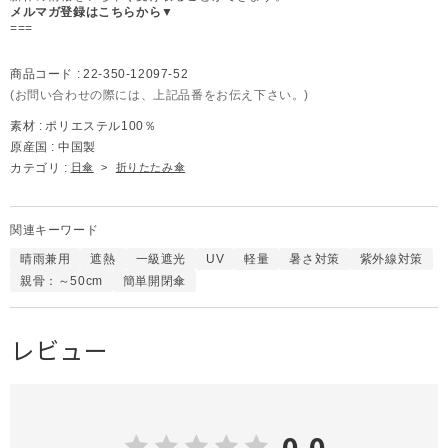
メルマガ登録はこちらから▼
===
商品コード :
22-350-12097-52
(お問い合わせの際には、上記品番をお伝え下さい。)
素材 :
ポリエステル100％
原産国 :
中国製
カテゴリ :
日傘
>
折りたたみ傘
関連キーワード
晴雨兼用
遮熱
一級遮光
UV
軽量
暑さ対策
紫外線対策
親骨：～50cm
簡単開閉傘
レビュー
0.0