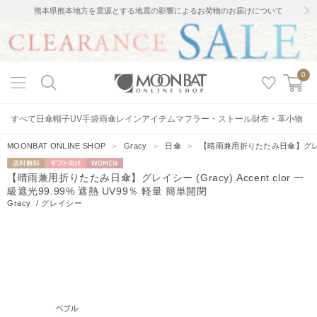
熊本県熊本地方を震源とする地震の影響によるお荷物のお届けについて
0
すべて
日傘
帽子
UV手袋
雨傘
レインアイテム
マフラー・ストール
財布・革小物
MOONBAT ONLINE SHOP
＞
Gracy
＞
日傘
＞
【晴雨兼用折りたたみ日傘】グレイシー (
送料無料
ギフト向
WOMEN
【晴雨兼用折りたたみ日傘】グレイシー (Gracy) Accent clor 一
け
級遮光99.99% 遮熱 UV99％ 軽量 簡単開閉
Gracy
/
グレイシー
11