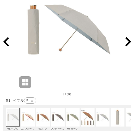
1
30
/
01. ペブル
F
: △
01. ペブル
02. ウォームサンド
03. タン
04. ディープトープ
05. セージ