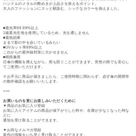
ハンドルのメタルの艶めきが上品さを添えるポイント。
大人のファッションにスッと馴染む、シックなカラーを揃えました。
■遮光率99.99%以上
1級遮光生地を使用しているため、光を通しません
■遮熱効果
まるで影の中を歩いているみたい
■UVカット率99%以上
これからの紫外線対策に欠かせません
■晴雨兼用
日傘の機能を携えながら、雨も防ぐことができます。突然の雨でも安心し
てご使用いただけます。
※お手元に商品が届きましたら、ご使用時期に関わらず、必ず傘の開閉等
の動作確認をお願いいたします。
===
お買いものを更にお楽しみいただくために
▼商品のお気に入り登録
お気に入りアイテムの商品が値下がりした時や、在庫が少なくなった時な
どに
通知を受け取ることができます。
▼お得なメルマガ登録
新作の情報をいち早く受け取ることができます。