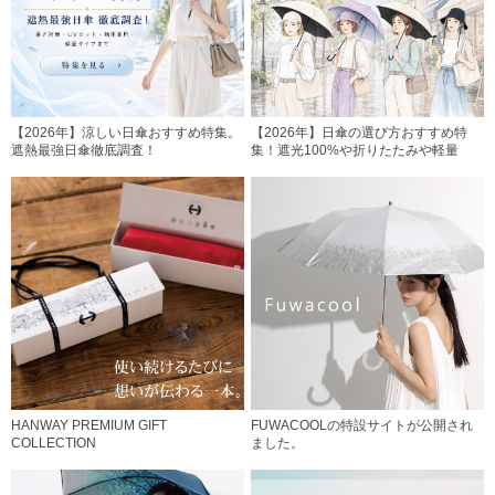
【2026年】涼しい日傘おすすめ特集。
【2026年】日傘の選び方おすすめ特
遮熱最強日傘徹底調査！
集！遮光100%や折りたたみや軽量
HANWAY PREMIUM GIFT
FUWACOOLの特設サイトが公開され
COLLECTION
ました。