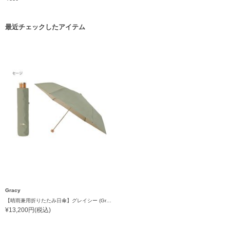
最近チェックしたアイテム
Gracy
【晴雨兼用折りたたみ日傘】グレイシー (Gracy) Accent clor 一級遮光99.99% 遮熱 UV99％ 軽量 簡単開閉
¥13,200円(税込)