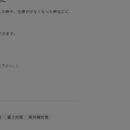
めに
した時や、在庫が少なくなった時などに
できます。
え下さい。)
量
暑さ対策
紫外線対策