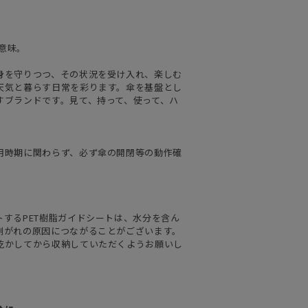
の意味。
身を守りつつ、その状況を受け入れ、楽しむ
天気と暮らす日常を彩ります。傘を基盤とし
すブランドです。見て、持って、使って、ハ
用時期に関わらず、必ず傘の開閉等の動作確
するPET樹脂ガイドシートは、水分を含ん
剥がれの原因につながることがございます。
乾かしてから収納していただくようお願いし