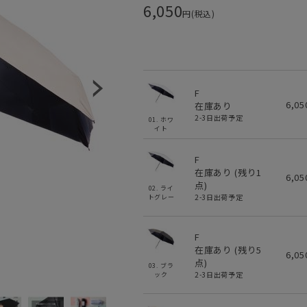
6,050
円(税込)
F
6,0
在庫あり
2-3日出荷予定
01. ホワ
イト
F
在庫あり (残り
1
6,0
点)
02. ライ
2-3日出荷予定
トグレー
F
在庫あり (残り
5
6,0
点)
03. ブラ
2-3日出荷予定
ック