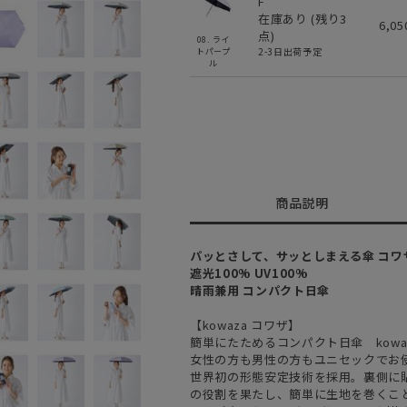
F
在庫あり (残り
3
6,0
点)
08. ライ
2-3日出荷予定
トパープ
ル
商品説明
パッとさして、サッとしまえる傘 コワ
遮光100% UV100%
晴雨兼用 コンパクト日傘
【kowaza コワザ】
簡単にたためるコンパクト日傘 kowa
女性の方も男性の方もユニセックでお
世界初の形態安定技術を採用。裏側に貼
の役割を果たし、簡単に生地を巻くこ