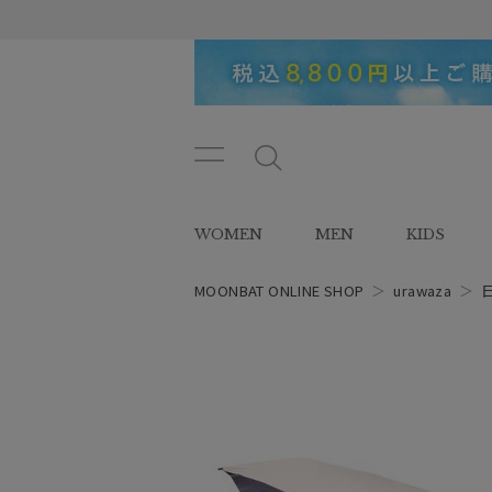
メニ
メ
ュー
ニ
ボタ
ュ
WOMEN
MEN
KIDS
ン
ー
ボ
タ
MOONBAT ONLINE SHOP
＞
urawaza
＞
ン