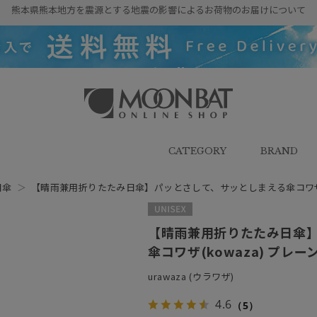
熊本県熊本地方を震源とする地震の影響によるお荷物のお届けについて
雨傘・日傘・マフラー・ストール・
帽子の通販｜MOONBAT ONLINE
SHOP（ムーンバットオンラインシ
CATEGORY
BRAND
ョップ）
日傘
＞
【晴雨兼用折りたたみ日傘】パッとさして、サッとしまえる傘コワザ(kowa
UNISEX
【晴雨兼用折りたたみ日傘
傘コワザ(kowaza) プレーン 
urawaza (ウラワザ)
4.6
（5）