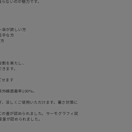
張らないのが魅力です。
ト傘が欲しい方
苦手な方
い方
役割を果たし、
できます。
ごせます
外線遮蔽率100%。
ぎ、涼しくご使用いただけます。暑さ対策に
3℃の差が認められました。サーモグラフィ試
℃温度差が認められました。