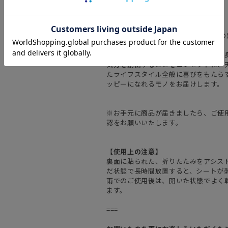
耐水圧10,000mm以上の防水を実現。
【エスタ（estaa）】
estaa=フィンランド語で「まもり」
雨や風、気候の変動などから緩やかに
気分を創出することをコンセプトに、
たライフスタイル全般に喜びをもたら
ッピーになれるモノをお届けします。
※お手元に商品が届きましたら、ご使
認をお願いいたします。
【使用上の注意】
裏面に貼られた、折りたたみをアシスト
だ状態で長時間放置すると、シートが
雨でのご使用後は、開いた状態でよく
ます。
===