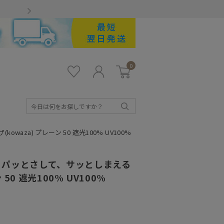
Gmailをお使いのお客様
0
お気
ロ
カー
に入
グ
ト
り
イ
ン
検
索
za) プレーン 50 遮光100% UV100%
】パッとさして、サッとしまえる
50 遮光100% UV100%