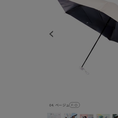
04. ベージュ
F
: 〇