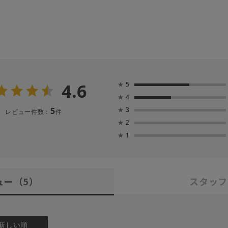
4.6
★
5
★
4
5
★
3
レビュー件数：
件
★
2
★
1
ュー
（5）
スタッフ
新しい順