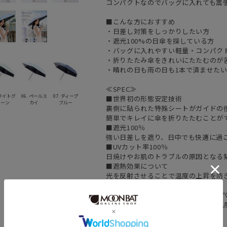
コンパクトなのでバッグに入れても嵩
■こんな方におすすめ
・日差し対策をしっかりしたい方
・遮光100%の日傘を探している方
・バッグに入れやすい軽量・コンパク
・折りたたみ傘をきれいにたたむのが
・晴れの日も雨の日も1本で済ませた
≪SPEC≫
 ライトグ
06. ペールス
07. ディープ
■世界初の形態安定技術
リーン
カイ
ブルー
裏側に貼られた特殊シートがガイドの
簡単でキレイに傘を折りたたむことが
■遮光100％
強い日差しを遮り、日中でも快適に過
■UVカット率100％
日焼けやお肌のトラブルの原因となる紫
■遮熱効果について
光を反射させることで温度の上昇を防
おすすめです
傘の製品遮熱性評価試験において32.
験で、顔表面-4.1℃、頭頂部-11.3
■突然の雨にも安心の撥水力
雨にも安心。最高等級の5級撥水。