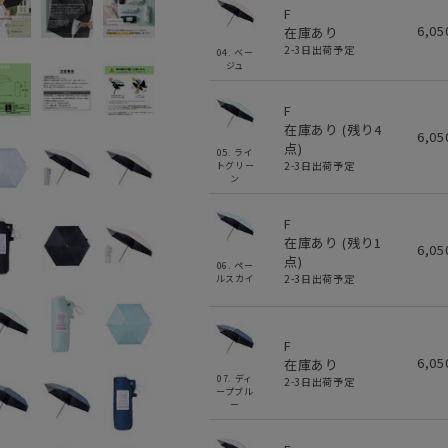
F
6,0
在庫あり
2-3日出荷予定
04. ベー
ジュ
F
在庫あり (残り
4
6,0
点)
05. ライ
2-3日出荷予定
トグリー
ン
F
在庫あり (残り
1
6,0
点)
06. ペー
2-3日出荷予定
ルスカイ
F
6,0
在庫あり
07. ディ
2-3日出荷予定
ープブル
ー