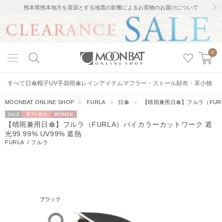
熊本県熊本地方を震源とする地震の影響によるお荷物のお届けについて
0
すべて
日傘
帽子
UV手袋
雨傘
レインアイテム
マフラー・ストール
財布・革小物
MOONBAT ONLINE SHOP
＞
FURLA
＞
日傘
＞
【晴雨兼用日傘】フルラ（FURLA
セー
ギフト向
WOMEN
【晴雨兼用日傘】フルラ（FURLA）バイカラーカットワーク 遮
ル
け
光99.99% UV99% 遮熱
FURLA
/
フルラ
9