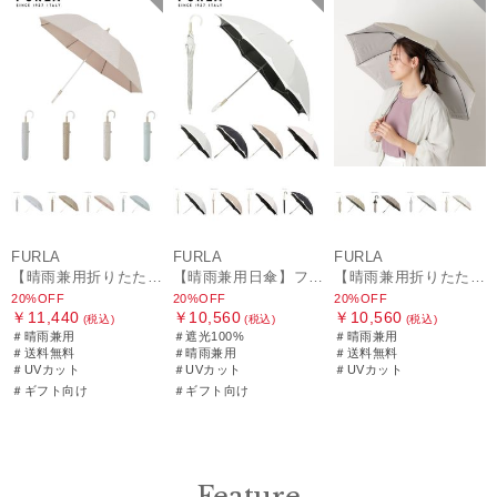
FURLA
FURLA
FURLA
【晴雨兼用折りたたみ日傘】フルラ (FURLA) パールリボンジャガード 遮光99.99 遮熱 UV99.99
【晴雨兼用日傘】フルラ（FURLA）バイカラーカットワーク 遮光100 UV100 軽量
【晴雨兼用折りたたみ日傘】フルラ (FURLA) シャンブレーオーガンジー刺繍
20%OFF
20%OFF
20%OFF
￥11,440
￥10,560
￥10,560
(税込)
(税込)
(税込)
＃晴雨兼用
＃遮光100%
＃晴雨兼用
＃送料無料
＃晴雨兼用
＃送料無料
＃UVカット
＃UVカット
＃UVカット
＃ギフト向け
＃ギフト向け
Feature