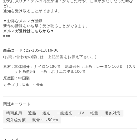
お気に入りアイテムの商品が値下がりした時や、在庫が少なくなった時な
どに
通知を受け取ることができます。
▼お得なメルマガ登録
新作の情報をいち早く受け取ることができます。
メルマガ登録はこちらから▼
===
商品コード :
22-135-11819-06
(お問い合わせの際には、上記品番をお伝え下さい。)
素材 :
本体部分：ナイロン100％ 刺繍部分：上糸：レーヨン100％ (スリ
ット糸使用) 下糸：ポリエステル100％
原産国 :
中国製
カテゴリ :
日傘
>
長傘
関連キーワード
晴雨兼用
遮熱
遮光
一級遮光
UV
軽量
暑さ対策
紫外線対策
親骨：～50cm