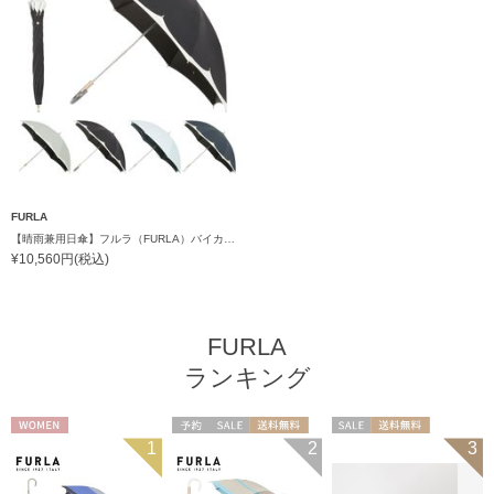
FURLA
【晴雨兼用日傘】フルラ（FURLA）バイカラーカットワーク 遮光99.99% UV99% 遮熱
¥10,560円(税込)
FURLA
ランキング
WOMEN
予約
セール
送料無料
セール
送料無料
1
2
3
ギフト向け
WOMEN
ギフト向け
WOMEN