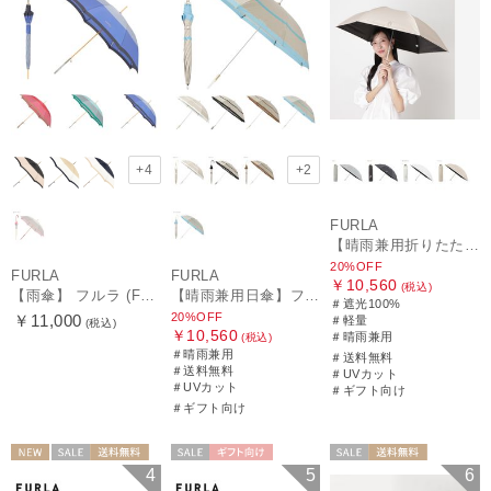
+4
+2
FURLA
【晴雨兼用折りたたみ日傘】アーチロゴ 遮光100％ UV100％ 晴雨兼用 軽量
20%OFF
FURLA
FURLA
￥10,560
(税込)
【雨傘】 フルラ (FURLA) カラーボーダー ロゴプリント 長傘 【公式ムーンバット】 レディース 手元チャーム 耐風傘 ジャンプ式 日本製 ギフト 軽量 グラスファイバー
【晴雨兼用日傘】フルラ (FURLA) 切り継ぎグログラン 一級遮光99.99％ 遮熱 UV 晴雨兼用 送料無料 可愛い
＃遮光100%
20%OFF
￥11,000
＃軽量
(税込)
￥10,560
＃晴雨兼用
(税込)
＃晴雨兼用
＃送料無料
＃送料無料
＃UVカット
＃UVカット
＃ギフト向け
＃ギフト向け
NEW
セール
送料無料
セール
ギフト向け
セール
送料無料
4
5
6
ギフト向け
WOMEN
WOMEN
WOMEN