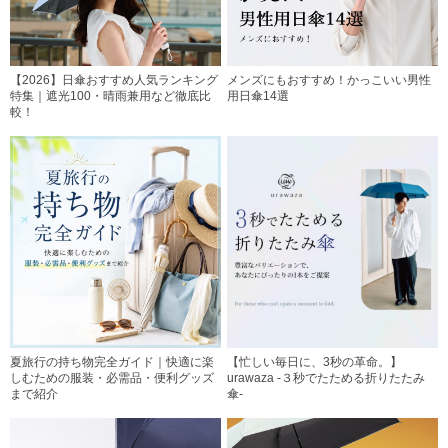
【2026】日傘おすすめ人気ランキング
メンズにもおすすめ！かっこいい男性
特集｜遮光100・晴雨兼用など徹底比
用日傘14選
較！
夏旅行の持ち物完全ガイド｜快適に楽
【忙しい毎日に、3秒の革命。】
しむための服装・必需品・便利グッズ
urawaza -３秒でたためる折りたたみ
まで紹介
傘-