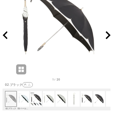
1
20
/
02.ブラック
F
: △
02.ブラック
03.ペールスカイ