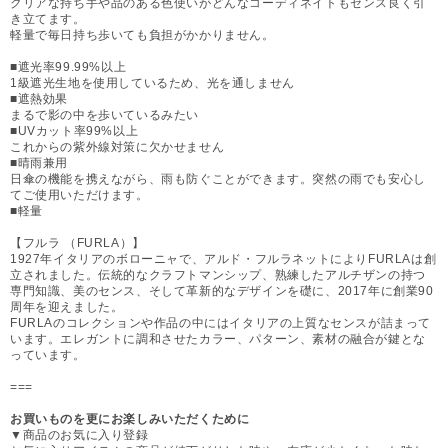
クリアな持ち手や品のある色使いがどんなコーディネイトもセンス良く引
き立てます。
軽量で毎日持ち歩いても負担がかかりません。
■遮光率99.99%以上
1級遮光生地を使用しているため、光を通しません
■遮熱効果
まるで影の中を歩いているみたい
■UVカット率99%以上
これからの紫外線対策に欠かせません
■晴雨兼用
日傘の機能を携えながら、雨も防ぐことができます。突然の雨でも安心し
てご使用いただけます。
■軽量
【フルラ （FURLA）】
1927年イタリアのボローニャで、アルド・フルラネットによりFURLAは創
立されました。伝統的なクラフトマンシップ、熟練したアルチザンの持つ
専門知識、美のセンス、そして革新的なデザインを礎に、2017年に創業90
周年を迎えました。
FURLAのコレクションや作品の中にはイタリアの上質なセンスが詰まって
います。エレガントに調和させたカラー、パターン、素材の融合が鍵とな
っています。
===
お買いものを更にお楽しみいただくために
▼商品のお気に入り登録