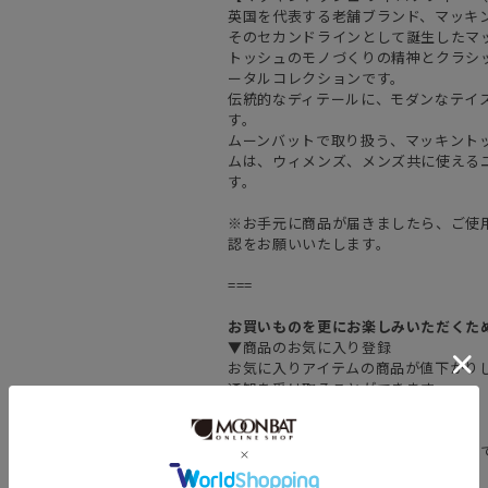
英国を代表する老舗ブランド、マッキ
そのセカンドラインとして誕生したマ
トッシュのモノづくりの精神とクラシ
ータルコレクションです。
伝統的なディテールに、モダンなテイ
す。
ムーンバットで取り扱う、マッキント
ムは、ウィメンズ、メンズ共に使える
す。
※お手元に商品が届きましたら、ご使
認をお願いいたします。
===
お買いものを更にお楽しみいただくた
▼商品のお気に入り登録
お気に入りアイテムの商品が値下がり
通知を受け取ることができます。
▼お得なメルマガ登録
新作の情報をいち早く受け取ることが
メルマガ登録はこちらから▼