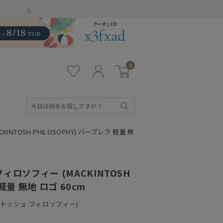
Gmailをお使いのお客様
0
お気
ロ
カー
に入
グ
ト
り
イ
ン
検
索
TOSH PHILOSOPHY) バーブレラ 軽量 無
ロソフィー (MACKINTOSH
軽量 無地 ロゴ 60cm
ッキントッシュ フィロソフィー)