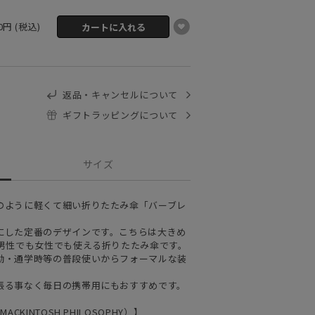
00円 (税込)
返品・キャンセルについて
ギフトラッピングについて
サイズ
のように軽くて細い折りたたみ傘「バーブレ
にした定番のデザインです。こちらは大きめ
で男性でも女性でも使える折りたたみ傘です。
勤・通学時等の普段使いからフォーマルな装
張る事なく毎日の携帯用にもおすすめです。
KINTOSH PHILOSOPHY）】