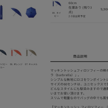
60cm
在庫あり (残り
3
9,9
点)
09. ネイ
2-3日出荷予定
ビー
商品説明
 ネイビー
06. オレンジ
07. キャメル
ブルー
マッキントッシュフィロソフィーの棒
ラ（barbrella）」。
シンプルな無地にロゴをワンポイント
サイズの60センチは、ユニセックス
どんなスタイルにも馴染みますので通
いまでお使い頂けます。
スリムで軽量なのでバッグの中でも嵩
【マッキントッシュ フィロソフィー （MAC