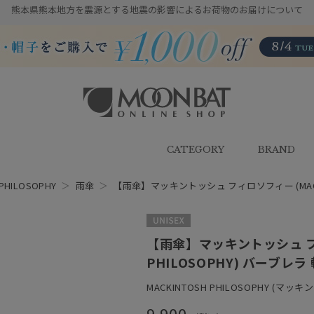
熊本県熊本地方を震源とする地震の影響によるお荷物のお届けについて
雨傘・日傘・マフラー・ストール・
帽子の通販｜MOONBAT ONLINE
SHOP（ムーンバットオンラインシ
CATEGORY
BRAND
ョップ）
PHILOSOPHY
＞
雨傘
＞
【雨傘】マッキントッシュ フィロソフィー (MACKIN
UNISEX
【雨傘】マッキントッシュ フィ
PHILOSOPHY) バーブレラ 
MACKINTOSH PHILOSOPHY (マ
9,900