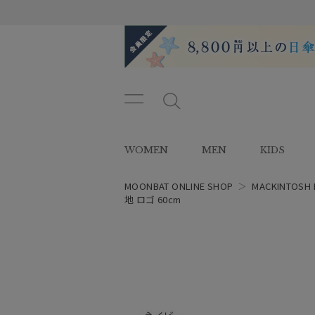
メニ
メ
ュー
ニ
ボタ
ュ
WOMEN
MEN
KIDS
ン
ー
ボ
タ
MOONBAT ONLINE SHOP
＞
MACKINTOSH 
ン
地 ロゴ 60cm