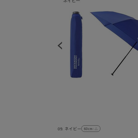
09. ネイビー
60cm
: △