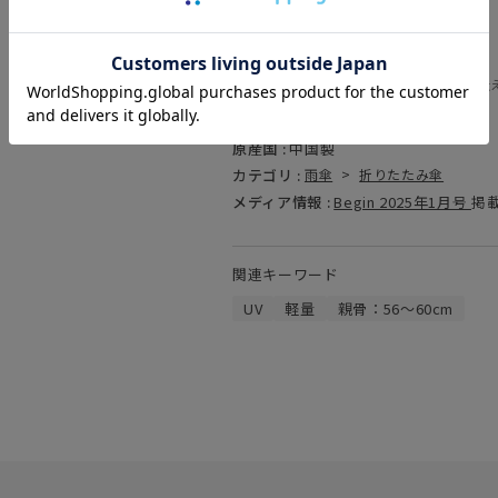
===
商品コード :
21-431-10965-02
(お問い合わせの際には、上記品番をお伝
素材 :
ポリエステル100％
原産国 :
中国製
カテゴリ :
雨傘
>
折りたたみ傘
メディア情報 :
Begin 2025年1月号
掲
関連キーワード
UV
軽量
親骨：56～60cm