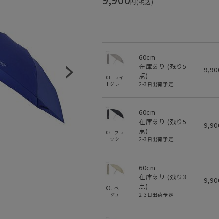
円(税込)
60cm
在庫あり (残り
5
9,9
点)
01. ライ
2-3日出荷予定
トグレー
60cm
在庫あり (残り
5
9,9
点)
02. ブラ
2-3日出荷予定
ック
60cm
在庫あり (残り
3
9,9
点)
03. ベー
2-3日出荷予定
ジュ