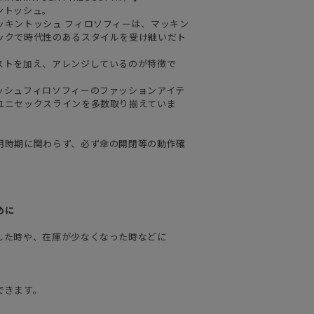
ントッシュ。
ッキントッシュ フィロソフィーは、マッキン
ックで時代性のあるスタイルを受け継いだト
ストを加え、アレンジしているのが特徴で
ッシュフィロソフィーのファッションアイテ
ユニセックスラインを多数取り揃えていま
用時期に関わらず、必ず傘の開閉等の動作確
めに
した時や、在庫が少なくなった時などに
できます。