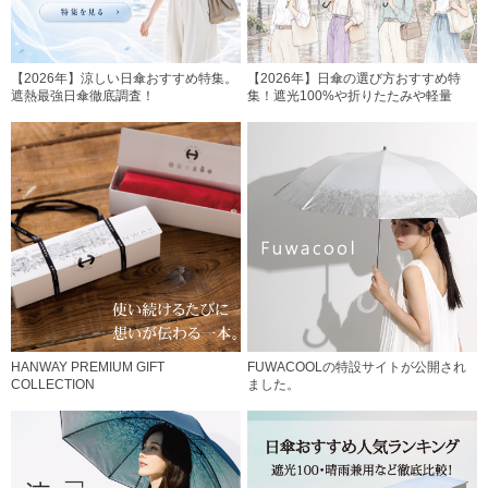
【2026年】涼しい日傘おすすめ特集。
【2026年】日傘の選び方おすすめ特
遮熱最強日傘徹底調査！
集！遮光100%や折りたたみや軽量
HANWAY PREMIUM GIFT
FUWACOOLの特設サイトが公開され
COLLECTION
ました。