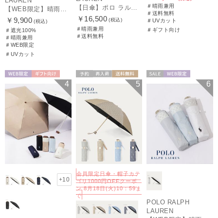
LAUREN
＃晴雨兼用
【日傘】ポロ ラルフ ローレン(POLO RALPH LAUREN)エンブフリル 長傘 【公式ムーンバット】 遮光 遮熱 UV 晴雨兼用
【WEB限定】晴雨兼用折りたたみ日傘 ポロ ラルフ ローレン（POLO RALPH LAUREN）ワンポイントベア 遮光100 UV100
＃送料無料
￥16,500
￥9,900
(税込)
＃UVカット
(税込)
＃晴雨兼用
＃ギフト向け
＃遮光100%
＃送料無料
＃晴雨兼用
＃WEB限定
＃UVカット
WEB限定
ギフト向け
予約
再入荷
送料無料
セール
WEB限定
4
5
6
UNISEX
ギフト向け
WOMEN
WOMEN
会員限定日傘・帽子カテ
+10
ゴリ1000円OFFクーポ
ン 8月18日(火)10：59ま
で
POLO RALPH
LAUREN