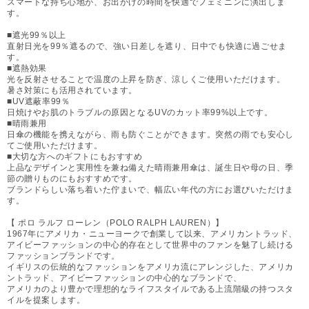
スマートな持ち心地が、お出かけの時間を快適でフェミニンに演出しま
す。
■遮光99％以上
直射日光を99％遮るので、強い日差しを遮り、日中でも快適に過ごせま
す。
■遮熱効果
光を反射させることで温度の上昇を防ぎ、涼しくご使用いただけます。
暑さ対策にも活用されています。
■UV遮蔽率99％
日焼けやお肌のトラブルの原因となるUVのカット率99%以上です。
■晴雨兼用
日傘の機能を携えながら、雨も防ぐことができます。突然の雨でも安心し
てご使用いただけます。
■大切な方へのギフトにもおすすめ
上品なデザインと実用性を兼ね備えた晴雨兼用傘は、誕生日や母の日、季
節の贈りものにもおすすめです。
ブランドらしい落ち着いた佇まいで、幅広い年代の方にお選びいただけま
す。
【 ポロ ラルフ ローレン（POLO RALPH LAUREN）】
1967年にアメリカ・ニューヨークで創業して以来、アメリカントラッド、
アイビーファッションの中心的存在として世界中のファンを魅了し続ける
ファッションブランドです。
イギリスの伝統的なファッションをアメリカ流にアレンジした、アメリカ
ントラッド、アイビーファッションの中心的なブランドで、
アメリカのより豊かで理想的なライフスタイルである上流階級の持つスタ
イルを提案します。