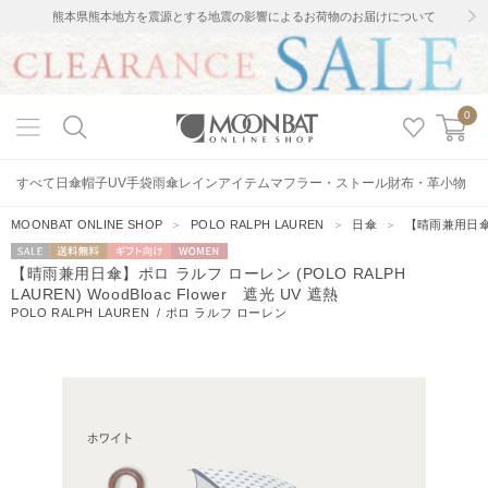
熊本県熊本地方を震源とする地震の影響によるお荷物のお届けについて
0
すべて
日傘
帽子
UV手袋
雨傘
レインアイテム
マフラー・ストール
財布・革小物
MOONBAT ONLINE SHOP
＞
POLO RALPH LAUREN
＞
日傘
＞
【晴雨兼用日傘】ポ
セー
送料無料
ギフト向
WOMEN
【晴雨兼用日傘】ポロ ラルフ ローレン (POLO RALPH
ル
け
LAUREN) WoodBloac Flower 遮光 UV 遮熱
POLO RALPH LAUREN
/
ポロ ラルフ ローレン
8