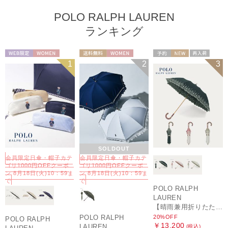
POLO RALPH LAUREN
ランキング
WEB限定
WOMEN
送料無料
WOMEN
予約
NEW
再入荷
1
2
3
セール
送料無料
ギフト向け
WOMEN
SOLDOUT
会員限定日傘・帽子カテ
会員限定日傘・帽子カテ
ゴリ1000円OFFクーポ
ゴリ1000円OFFクーポ
ン 8月18日(火)10：59ま
ン 8月18日(火)10：59ま
で
で
POLO RALPH
LAUREN
【晴雨兼用折りたたみ日傘】ポロ ラルフ ローレン (POLO RALPH LAUREN) フローラル刺繍 遮光 遮熱 UV
20%OFF
POLO RALPH
POLO RALPH
￥13,200
LAUREN
(税込)