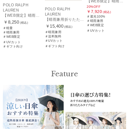
【WEB限定】晴雨兼用折りたたみ日傘 ポロ ラルフ ローレン（POLO RALPH LAUREN）シャンブレーレース 遮光100 UV100
POLO RALPH
20%OFF
POLO RALPH
LAUREN
￥7,920
(税込)
LAUREN
【WEB限定】晴雨兼用折りたたみ日傘 ポロ ラルフ ローレン ポロポニー刺繍 POLO BEAR 雨の日OK 遮光100% 遮熱 簡単開閉 UV100% 晴雨兼用
＃遮光100%
【晴雨兼用折りたたみ日傘】ポロ ラルフ ローレン (POLO RALPH LAUREN) 先染めジャガード 遮光 UV 遮熱
＃晴雨兼用
￥8,250
(税込)
＃WEB限定
￥15,400
(税込)
＃軽量
＃UVカット
＃晴雨兼用
＃晴雨兼用
＃送料無料
＃WEB限定
＃UVカット
＃UVカット
＃ギフト向け
＃ギフト向け
Feature