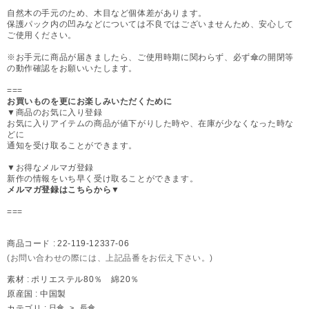
自然木の手元のため、木目など個体差があります。
保護パック内の凹みなどについては不良ではございませんため、安心して
ご使用ください。
※お手元に商品が届きましたら、ご使用時期に関わらず、必ず傘の開閉等
の動作確認をお願いいたします。
===
お買いものを更にお楽しみいただくために
▼商品のお気に入り登録
お気に入りアイテムの商品が値下がりした時や、在庫が少なくなった時な
どに
通知を受け取ることができます。
▼お得なメルマガ登録
新作の情報をいち早く受け取ることができます。
メルマガ登録はこちらから▼
===
商品コード :
22-119-12337-06
(お問い合わせの際には、上記品番をお伝え下さい。)
素材 :
ポリエステル80％ 綿20％
原産国 :
中国製
カテゴリ :
日傘
>
長傘