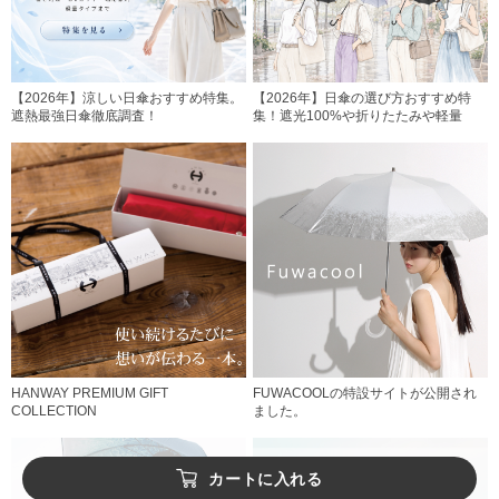
【2026年】涼しい日傘おすすめ特集。
【2026年】日傘の選び方おすすめ特
遮熱最強日傘徹底調査！
集！遮光100%や折りたたみや軽量
HANWAY PREMIUM GIFT
FUWACOOLの特設サイトが公開され
COLLECTION
ました。
カートに入れる