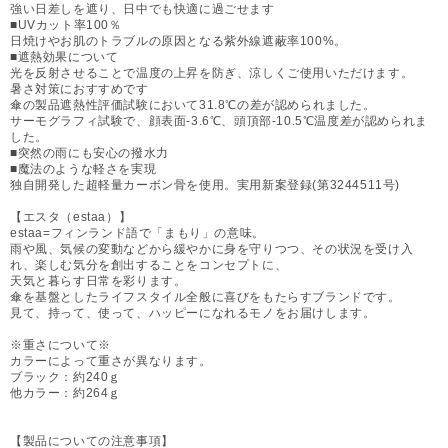
強い日差しを遮り、日中でも快適に過ごせます
■UVカット率100％
日焼けやお肌のトラブルの原因となる紫外線遮蔽率100%。
■遮熱効果について
光を反射させることで温度の上昇を防ぎ、涼しくご使用いただけます。
暑さ対策におすすめです
傘の製品遮熱性評価試験において31.8℃の差が認められました。
サーモグラフィ試験で、顔表面-3.6℃、頭頂部-10.5℃温度差が認められま
した。
■突然の雨にも安心の撥水力
■魔法のような軽さを実現
独自開発した超軽量カーボン骨を使用。実用新案登録(第3244511号)
【エスタ（estaa）】
estaa=フィンランド語で「まもり」の意味。
雨や風、気候の変動などから緩やかに身を守りつつ、その状況を受け入
れ、楽しむ気分を創出することをコンセプトに、
天気と暮らす日常を彩ります。
傘を基盤としたライフスタイル全般に喜びをもたらすブランドです。
見て、持って、使って、ハッピーになれるモノをお届けします。
※重さについて※
カラーによって重さが異なります。
ブラック：約240ｇ
他カラー：約264ｇ
【製品についての注意事項】