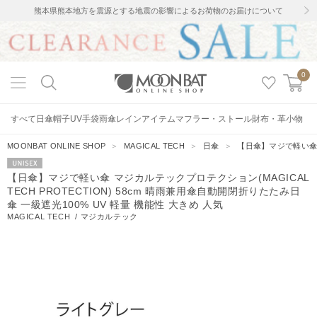
熊本県熊本地方を震源とする地震の影響によるお荷物のお届けについて
0
すべて
日傘
帽子
UV手袋
雨傘
レインアイテム
マフラー・ストール
財布・革小物
MOONBAT ONLINE SHOP
＞
MAGICAL TECH
＞
日傘
＞
【日傘】マジで軽い傘 マ
UNISEX
【日傘】マジで軽い傘 マジカルテックプロテクション(MAGICAL
TECH PROTECTION) 58cm 晴雨兼用傘自動開閉折りたたみ日
傘 一級遮光100% UV 軽量 機能性 大きめ 人気
MAGICAL TECH
/
マジカルテック
364