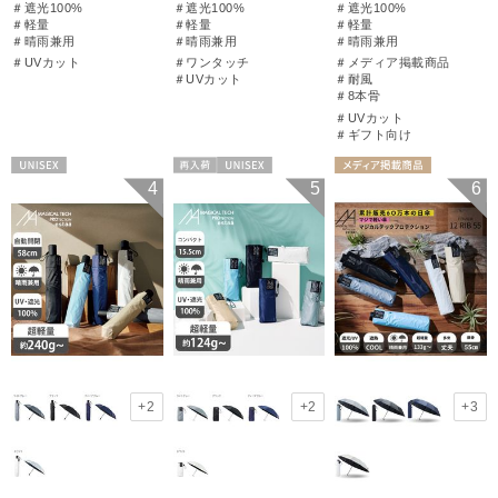
＃遮光100%
＃遮光100%
＃遮光100%
＃軽量
＃軽量
＃軽量
＃晴雨兼用
＃晴雨兼用
＃晴雨兼用
＃UVカット
＃ワンタッチ
＃メディア掲載商品
＃UVカット
＃耐風
＃8本骨
＃UVカット
＃ギフト向け
UNISEX
再入荷
UNISEX
メディア掲載商
4
5
6
品
ギフト向け
UNISEX
+2
+2
+3