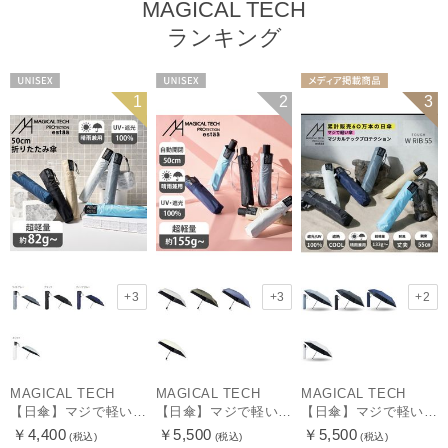
MAGICAL TECH
ランキング
UNISEX
UNISEX
メディア掲載商
1
2
3
品
ギフト向け
UNISEX
+3
+3
+2
MAGICAL TECH
MAGICAL TECH
MAGICAL TECH
【日傘】マジで軽い傘 マジカルテックプロテクション(MAGICAL TECH PROTECTION)50cm 晴雨兼用傘折りたたみ日傘 一級遮光100% UV 軽量 人気 レディース メンズ
【日傘】マジで軽い傘 マジカルテックプロテクション(MAGICAL TECH PROTECTION) 50cm 晴雨兼用傘自動開閉折りたたみ日傘 一級遮光100% UV 軽量 機能性 人気
【日傘】マジで軽い傘 マジカルテックプロテクション（MAGICAL TECH PROTECTION）Tough W rib55cm 耐風 軽量 遮光100
￥4,400
￥5,500
￥5,500
(税込)
(税込)
(税込)