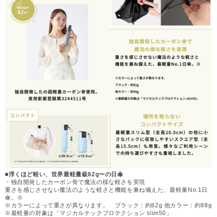
■浮くほど軽い、世界最軽量級82g〜の日傘
・独自開発したカーボン骨で魔法の様な軽さを実現
重さを感じさせない魔法のような軽さと機能を兼ね備えた、最軽量No.1日
傘。※
※カラーによって重さが異なります。 ブラック：約82g 他カラー：約98g
※最軽量の対象は「マジカルテックプロテクション slim50」