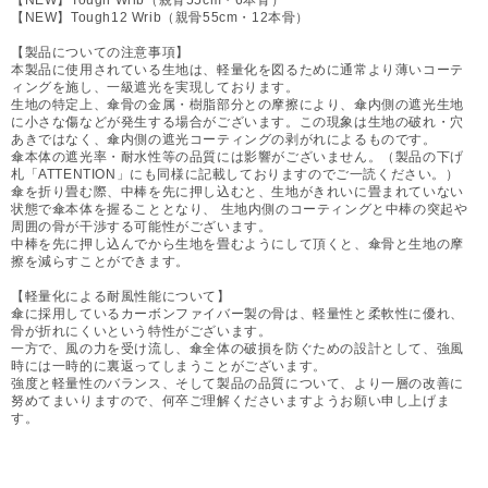
【NEW】Tough12 Wrib（親骨55cm・12本骨）
【製品についての注意事項】
本製品に使用されている生地は、軽量化を図るために通常より薄いコーテ
ィングを施し、一級遮光を実現しております。
生地の特定上、傘骨の金属・樹脂部分との摩擦により、傘内側の遮光生地
に小さな傷などが発生する場合がございます。この現象は生地の破れ・穴
あきではなく、傘内側の遮光コーティングの剥がれによるものです。
傘本体の遮光率・耐水性等の品質には影響がございません。（製品の下げ
札「ATTENTION」にも同様に記載しておりますのでご一読ください。）
傘を折り畳む際、中棒を先に押し込むと、生地がきれいに畳まれていない
状態で傘本体を握ることとなり、 生地内側のコーティングと中棒の突起や
周囲の骨が干渉する可能性がございます。
中棒を先に押し込んでから生地を畳むようにして頂くと、傘骨と生地の摩
擦を減らすことができます。
【軽量化による耐風性能について】
傘に採用しているカーボンファイバー製の骨は、軽量性と柔軟性に優れ、
骨が折れにくいという特性がございます。
一方で、風の力を受け流し、傘全体の破損を防ぐための設計として、強風
時には一時的に裏返ってしまうことがございます。
強度と軽量性のバランス、そして製品の品質について、より一層の改善に
努めてまいりますので、何卒ご理解くださいますようお願い申し上げま
す。