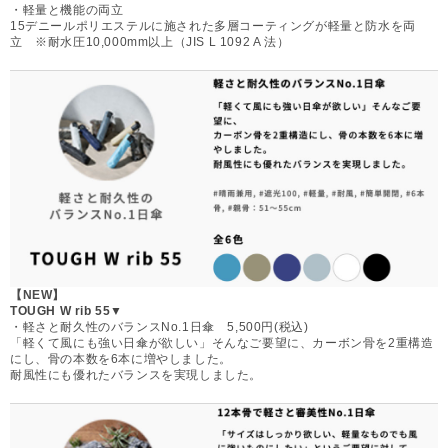
・軽量と機能の両立
15デニールポリエステルに施された多層コーティングが軽量と防水を両
立 ※耐水圧10,000mm以上（JIS L 1092 A 法）
【NEW】
TOUGH W rib 55▼
・軽さと耐久性のバランスNo.1日傘 5,500円(税込)
「軽くて風にも強い日傘が欲しい」そんなご要望に、カーボン骨を2重構造
にし、骨の本数を6本に増やしました。
耐風性にも優れたバランスを実現しました。