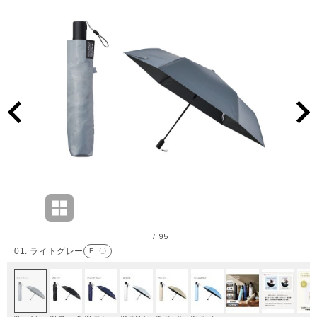
1
95
/
01. ライトグレー
F
: 〇