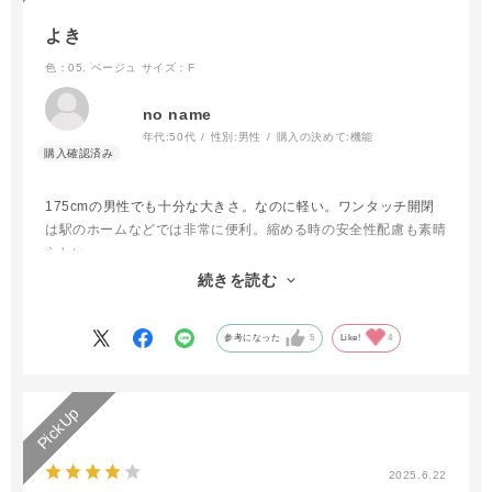
よき
色：05. ベージュ
サイズ：F
no name
年代:
50代
性別:
男性
購入の決めて:
機能
175cmの男性でも十分な大きさ。なのに軽い。ワンタッチ開閉
は駅のホームなどでは非常に便利。縮める時の安全性配慮も素晴
らしい。
布地が軽く、更にUVカットにしてあるので難しいとは思うが、
続きを読む
畳む時に簡単に綺麗にたためたらパーフェクトです。
参考になった
5
Like!
4
2025.6.22