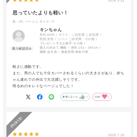
2026.5.31
思っていたよりも軽い！
色：05. ベージュ
サイズ：F
キンちゃん
年代:
40代
ギフト・ご自宅用:
ご自宅用
性別:
女性
シーン:
ご自宅用：その他
プレゼントするお相手:
その他
購入の決めて:
機能
身長:
161～165cm
職業:
会社員
都道府県:
神奈川県
軽さに感動です。
また、男の人でも十分カバーされるくらいの大きさがあり、赤ち
ゃん連れでの外出で大活躍しそうです。
明るめのキレイなベージュでした！
参考になった
1
Like!
1
2025.7.10