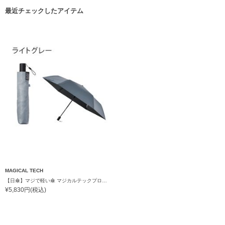
最近チェックしたアイテム
MAGICAL TECH
【日傘】マジで軽い傘 マジカルテックプロテクション(MAGICAL TECH PROTECTION) 58cm 晴雨兼用傘自動開閉折りたたみ日傘 一級遮光100% UV 軽量 機能性 大きめ 人気
¥5,830円(税込)