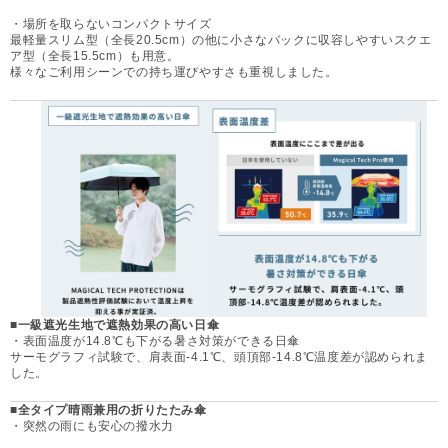
・場所を取らないコンパクトサイズ
最軽量スリム型（全長20.5cm）の他に小さなバックに収容しやすいスクエ
ア型（全長15.5cm）も用意。
様々なご利用シーンでの持ち運びやすさも重視しました。
■一級遮光生地で遮熱効果の高い日傘
・表面温度が14.8℃も下がる暑さ対策ができる日傘
サーモグラフィ試験で、肩表面-4.1℃、頭頂部-14.8℃温度差が認められま
した。
■全タイプ晴雨兼用の折りたたみ傘
・突然の雨にも安心の撥水力