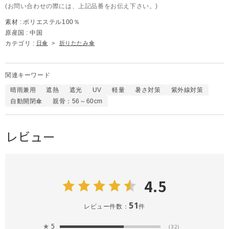
(お問い合わせの際には、上記品番をお伝え下さい。)
素材 :
ポリエステル100％
原産国 :
中国
カテゴリ :
日傘
>
折りたたみ傘
関連キーワード
晴雨兼用
遮熱
遮光
UV
軽量
暑さ対策
紫外線対策
自動開閉傘
親骨：56～60cm
レビュー
4.5
51
レビュー件数：
件
★
5
(32)