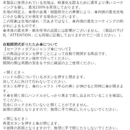
本製品に使用されている生地は、軽量化を図るために通常より薄いコーテ
ィングを施し、遮光100%を実現しております。
生地の特定上、傘骨の金属・樹脂部分との摩擦により、傘内側の遮光生地
に小さな傷などが発生する場合がございます。
この現象は生地の破れ・穴あきではなく、傘内側の遮光コーティングの剥
がれによるものです。
傘本体の遮光率・耐水性等の品質には影響がございません。（製品の下げ
札「ATTENTION」にも同様に記載しておりますのでご一読ください。）
自動開閉式折りたたみ傘について
【セーフティダブルジャンプ傘について】
この商品はボタンを押すことによって自動で開閉する商品です。
開閉は必ずボタン操作で行ってください。
開閉の際は周囲の安全を十分に確認の上ご使用ください。
＜開くとき＞
ハンドル部についているボタンを押すと開きます。
決して人に向けて行わないでください。
ボタンを押すと、傘のシャフト（中心の棒）が伸びると同時に傘が開きま
す。
※傘を開く前にハンドルがしっかり奥まで差し込まれていることを確認し
てください。
完全にロックされていないと開くことができません。
故障の原因となりますので、無理に手で伸ばしたりしないでください。
＜閉じるとき＞
再度ボタンを押すと傘が閉じます。
※故障の原因となりますので、無理に手で閉じたりしないでください。