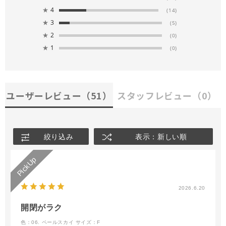
★
4
(14)
★
3
(5)
★
2
(0)
★
1
(0)
ユーザーレビュー
（51）
スタッフレビュー
（0）
絞り込み
表示：新しい順
2026.6.20
開閉がラク
色：06. ペールスカイ
サイズ：F