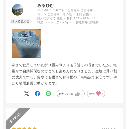
みるひむ
年代:
40代
ギフト・ご自宅用:
ご自宅用
シーン:
ご自宅用：その他
性別:
女性
購入の決めて:
機能
身長:
161～165cm
職業:
パート・アルバイト
都道府県:
宮城県
今まで使用していた折り畳み傘よりも倍近くの長さでしたが、軽
量かつ自動開閉なのでとても楽ちんになりました。生地は薄い割
に丈夫ですし、撥水にも優れており雨の日も幅広で安心です。や
はり晴雨兼用は助かります。
参考になった
1
Like!
1