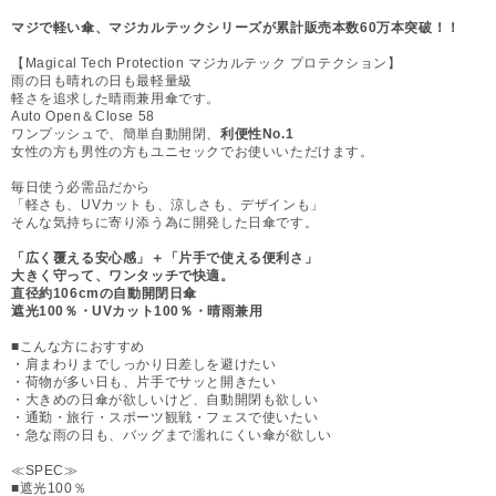
マジで軽い傘、マジカルテックシリーズが累計販売本数60万本突破！！
【Magical Tech Protection マジカルテック プロテクション】
雨の日も晴れの日も最軽量級
軽さを追求した晴雨兼用傘です。
Auto Open＆Close 58
ワンプッシュで、簡単自動開閉、
利便性No.1
女性の方も男性の方もユニセックでお使いいただけます。
毎日使う必需品だから
「軽さも、UVカットも、涼しさも、デザインも」
そんな気持ちに寄り添う為に開発した日傘です。
「広く覆える安心感」＋「片手で使える便利さ」
大きく守って、ワンタッチで快適。
直径約106cmの自動開閉日傘
遮光100％・UVカット100％・晴雨兼用
■こんな方におすすめ
・肩まわりまでしっかり日差しを避けたい
・荷物が多い日も、片手でサッと開きたい
・大きめの日傘が欲しいけど、自動開閉も欲しい
・通勤・旅行・スポーツ観戦・フェスで使いたい
・急な雨の日も、バッグまで濡れにくい傘が欲しい
≪SPEC≫
■遮光100％