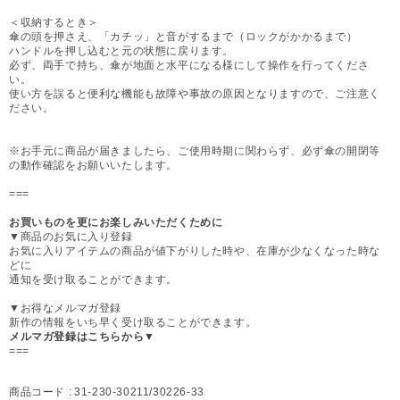
＜収納するとき＞
傘の頭を押さえ、「カチッ」と音がするまで（ロックがかかるまで）
ハンドルを押し込むと元の状態に戻ります。
必ず、両手で持ち、傘が地面と水平になる様にして操作を行ってくださ
い。
使い方を誤ると便利な機能も故障や事故の原因となりますので、ご注意く
ださい。
※お手元に商品が届きましたら、ご使用時期に関わらず、必ず傘の開閉等
の動作確認をお願いいたします。
===
お買いものを更にお楽しみいただくために
▼商品のお気に入り登録
お気に入りアイテムの商品が値下がりした時や、在庫が少なくなった時な
どに
通知を受け取ることができます。
▼お得なメルマガ登録
新作の情報をいち早く受け取ることができます。
メルマガ登録はこちらから▼
===
商品コード :
31-230-30211/30226-33