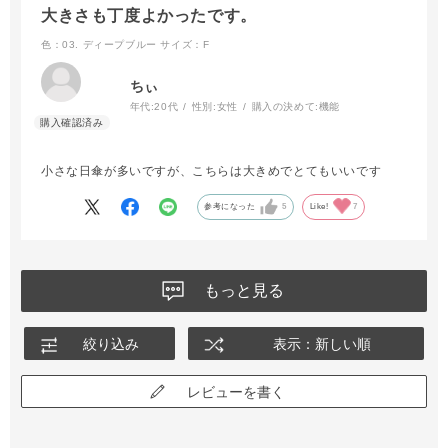
大きさも丁度よかったです。
色：03. ディープブルー
サイズ：F
ちぃ
年代:
20代
性別:
女性
購入の決めて:
機能
小さな日傘が多いですが、こちらは大きめでとてもいいです
参考になった
5
Like!
7
もっと見る
絞り込み
表示：新しい順
レビューを書く