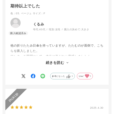
期待以上でした
色：05. ベージュ
サイズ：F
くるみ
年代:
40代
性別:
女性
購入の決めて:
大きさ
他の折りたたみ日傘を持っていますが、たたむのが面倒で、こち
らを購入しました。
ワンタッチ開閉にして、本当に楽だなと実感しました！
また、大きいため、隠れる部分が多くて、とても助かっていま
続きを読む
す！
参考になった
5
Like!
3
2025.4.30