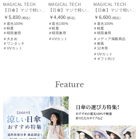
MAGICAL TECH
MAGICAL TECH
MAGICAL TECH
【日傘】マジで軽い傘 マジカルテックプロテクション(MAGICAL TECH PROTECTION) 58cm 晴雨兼用傘自動開閉折りたたみ日傘 一級遮光100% UV 軽量 機能性 大きめ 人気
【日傘】マジで軽い傘 マジカルテックプロテクション(MAGICAL TECH PROTECTION)5flat 晴雨兼用傘折りたたみ日傘 一級遮光100% UV 軽量 コンパクト持ち運びに便利 人気
【日傘】マジで軽い傘 マジカルテックプロテクション（MAGICAL TECH PROTECTION）Tough 12 rib55cm
￥5,830
￥4,400
￥6,600
(税込)
(税込)
(税込)
＃遮光100%
＃遮光100%
＃遮光100%
＃軽量
＃軽量
＃軽量
＃晴雨兼用
＃晴雨兼用
＃晴雨兼用
＃大きめ
＃UVカット
＃メディア掲載商品
＃ワンタッチ
＃耐風
＃UVカット
＃12本骨
＃UVカット
＃ギフト向け
Feature