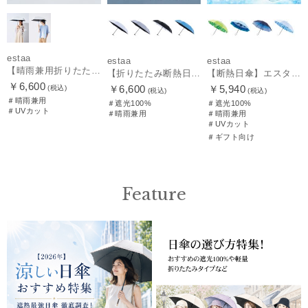
estaa
estaa
estaa
【晴雨兼用折りたたみ日傘】エスタ(estaa)REIKYAKUパラソル 50㎝ 世界初の放射冷却素材ラディクール 遮光100 UV100
【折りたたみ断熱日傘】エスタ (estaa) ハニカム断熱パラソル 55㎝ 折りたたみ傘 晴雨兼用 遮光100 UV100
【断熱日傘】エスタ (estaa) ハニカム断熱パラソル 晴雨兼用 遮光100 UV100
￥6,600
￥6,600
￥5,940
(税込)
(税込)
(税込)
＃晴雨兼用
＃遮光100%
＃遮光100%
＃UVカット
＃晴雨兼用
＃晴雨兼用
＃UVカット
＃ギフト向け
Feature