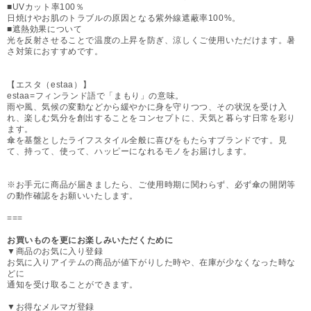
■UVカット率100％
日焼けやお肌のトラブルの原因となる紫外線遮蔽率100%。
■遮熱効果について
光を反射させることで温度の上昇を防ぎ、涼しくご使用いただけます。暑
さ対策におすすめです。
【エスタ（estaa）】
estaa=フィンランド語で「まもり」の意味。
雨や風、気候の変動などから緩やかに身を守りつつ、その状況を受け入
れ、楽しむ気分を創出することをコンセプトに、天気と暮らす日常を彩り
ます。
傘を基盤としたライフスタイル全般に喜びをもたらすブランドです。見
て、持って、使って、ハッピーになれるモノをお届けします。
※お手元に商品が届きましたら、ご使用時期に関わらず、必ず傘の開閉等
の動作確認をお願いいたします。
===
お買いものを更にお楽しみいただくために
▼商品のお気に入り登録
お気に入りアイテムの商品が値下がりした時や、在庫が少なくなった時な
どに
通知を受け取ることができます。
▼お得なメルマガ登録