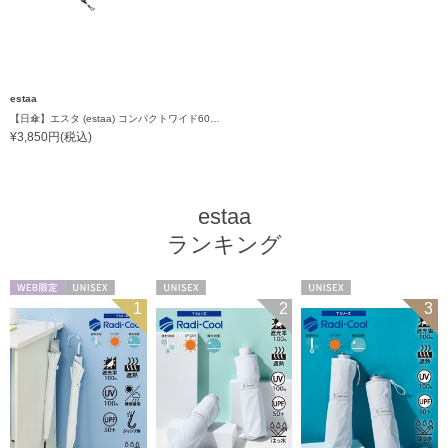
estaa
【日傘】エスタ (estaa) コンパクトワイド60 折りたたみ傘 軽量 晴雨兼用 遮光100％ UV100%
¥3,850円(税込)
estaa
ランキング
WEB限定
UNISEX
UNISEX
UNISEX
1
2
3