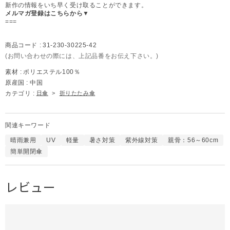
新作の情報をいち早く受け取ることができます。
メルマガ登録はこちらから▼
===
商品コード :
31-230-30225-42
(お問い合わせの際には、上記品番をお伝え下さい。)
素材 :
ポリエステル100％
原産国 :
中国
カテゴリ :
日傘
>
折りたたみ傘
関連キーワード
晴雨兼用
UV
軽量
暑さ対策
紫外線対策
親骨：56～60cm
簡単開閉傘
レビュー