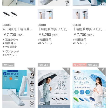
estaa
estaa
estaa
WEB限定【晴雨兼用日傘】エスタ(estaa)REIKYAKUパラソル 55㎝ ラディクール 遮光100 UV100 ボタンジャンプ
【晴雨兼用折りたたみ日傘】エスタ(estaa)REIKYAKUパラソル 大きめ60㎝ 世界初の放射冷却素材ラディクール 遮光100 UV100 耐風
【晴雨兼用折りたたみ日傘】エスタ(estaa)REIKYAKUパラソル 54㎝ 世界初の放射冷却素材ラディクール 遮光100 UV100 耐風
￥7,700
￥8,250
￥7,700
(税込)
(税込)
(税込)
＃遮光100%
＃晴雨兼用
＃晴雨兼用
＃晴雨兼用
＃UVカット
＃UVカット
＃WEB限定
＃ワンタッチ
＃UVカット
UNISEX
UNISEX
ギフト向け
UNISEX
4
5
6