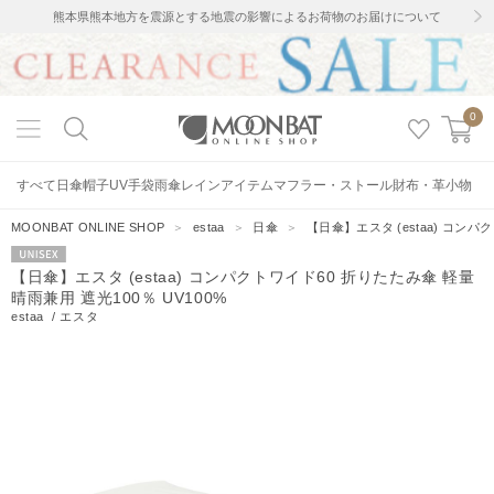
熊本県熊本地方を震源とする地震の影響によるお荷物のお届けについて
0
すべて
日傘
帽子
UV手袋
雨傘
レインアイテム
マフラー・ストール
財布・革小物
MOONBAT ONLINE SHOP
＞
estaa
＞
日傘
＞
【日傘】エスタ (estaa) コンパ
UNISEX
【日傘】エスタ (estaa) コンパクトワイド60 折りたたみ傘 軽量
晴雨兼用 遮光100％ UV100%
estaa
/
エスタ
16