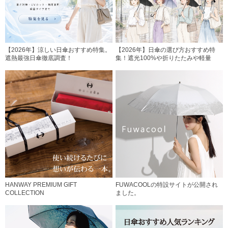
【2026年】涼しい日傘おすすめ特集。
【2026年】日傘の選び方おすすめ特
遮熱最強日傘徹底調査！
集！遮光100%や折りたたみや軽量
HANWAY PREMIUM GIFT
FUWACOOLの特設サイトが公開され
COLLECTION
ました。