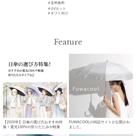
＃送料無料
＃UVカット
＃ギフト向け
Feature
【2026年】日傘の選び方おすすめ特
FUWACOOLの特設サイトが公開され
集！遮光100%や折りたたみや軽量
ました。