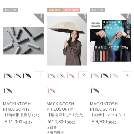
UNISEX
送料無料
ギフト向け
UNISEX
4
5
6
MEN
+2
+2
+4
MACKINTOSH
MACKINTOSH
MACKINTOSH
PHILOSOPHY
PHILOSOPHY
PHILOSOPHY
【晴雨兼用折りたたみ日傘】マッキントッシュ フィロソフィー(MACKINTOSH PHILOSOPHY) バーブレラ サンプロテクトシリーズ（SUNPROTECT）無地 軽量 遮熱 遮光100 60
【晴雨兼用折りたたみ日傘】マッキントッシュ フィロソフィー (MACKINTOSH PHILOSOPHY)シャンブレーワンポイントロゴ
【雨傘】マッキントッシュ フィロソフィー (MACKINTOSH PHILOSOPHY) バーブレラ 軽量 無地 ロゴ 60cm
￥11,000
￥14,300
￥9,900
(税込)
(税込)
(税込)
＃軽量
＃晴雨兼用