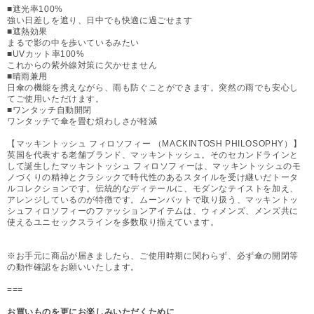
■遮光率100%
強い日差しを遮り、日中でも快適に過ごせます
■遮熱効果
まるで影の中を歩いているみたい
■UVカット率100%
これからの紫外線対策に欠かせません
■晴雨兼用
日傘の機能を携えながら、雨も防ぐことができます。突然の雨でも安心し
てご使用いただけます。
■ワンタッチ自動開閉
ワンタッチで傘を畳む煩わしさが軽減
【マッキントッシュ フィロソフィー （MACKINTOSH PHILOSOPHY）】
英国を代表する老舗ブランド、マッキントッシュ。そのセカンドラインと
して誕生したマッキントッシュ フィロソフィーは、マッキントッシュのモ
ノづくりの精神とクラシックで時代性のあるスタイルを受け継いだトータ
ルコレクションです。伝統的なディテールに、モダンなテイストを加え、
アレンジしているのが特徴です。ムーンバットで取り扱う、マッキントッ
シュフィロソフィーのファッションアイテムは、ウィメンズ、メンズ共に
使えるユニセックスラインを多数取り揃えています。
※お手元に商品が届きましたら、ご使用時期に関わらず、必ず傘の開閉等
の動作確認をお願いいたします。
===
お買いものを更にお楽しみいただくために