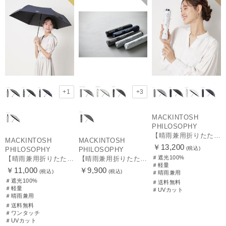
+1
+3
MACKINTOSH
PHILOSOPHY
【晴雨兼用折りたたみ日傘】マッキントッシュ フィロソフィー (MACKINTOSH PHILOSOPHY)コーギー 雨の日OK 軽量 遮光100％ 遮熱 UV
MACKINTOSH
MACKINTOSH
￥13,200
(税込)
PHILOSOPHY
PHILOSOPHY
＃遮光100%
【晴雨兼用折りたたみ日傘】マッキントッシュ フィロソフィー (MACKINTOSH PHILOSOPHY) バーブレラ サンプロテクト（SUNPROTECT）自動開閉 遮光100
【晴雨兼用折りたたみ日傘】マッキントッシュ フィロソフィー(MACKINTOSH PHILOSOPHY) バーブレラ サンプロテクトシリーズ（SUNPROTECT）無地 軽量 遮熱 遮光100 55
＃軽量
￥11,000
￥9,900
(税込)
(税込)
＃晴雨兼用
＃遮光100%
＃送料無料
＃軽量
＃UVカット
＃晴雨兼用
＃送料無料
＃ワンタッチ
＃UVカット