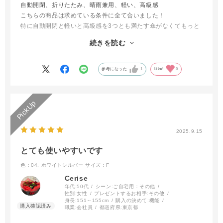
自動開閉、折りたたみ、晴雨兼用、軽い、高級感
こちらの商品は求めている条件に全て合いました！
特に自動開閉と軽いと高級感を3つとも満たす傘がなくてもっと
お安い傘を使っていましたが、生地感や水切れがイマイチでし
続きを読む
た。
雨女で使う機会も多いので気分が上がるゴールドにしましたが素
敵なお色で良かったです。
参考になった
1
Like!
0
とてもおすすめの傘です。
2025.9.15
とても使いやすいです
色：04. ホワイトシルバー
サイズ：F
Cerise
年代:
50代
シーン:
ご自宅用：その他
性別:
女性
プレゼントするお相手:
その他
身長:
151～155cm
購入の決めて:
機能
職業:
会社員
都道府県:
東京都