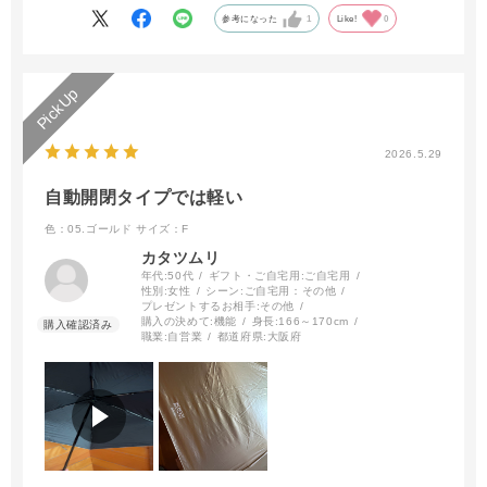
参考になった
1
Like!
0
2026.5.29
自動開閉タイプでは軽い
色：05.ゴールド
サイズ：F
カタツムリ
年代:
50代
ギフト・ご自宅用:
ご自宅用
性別:
女性
シーン:
ご自宅用：その他
プレゼントするお相手:
その他
購入の決めて:
機能
身長:
166～170cm
職業:
自営業
都道府県:
大阪府