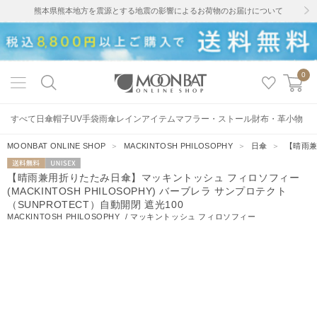
熊本県熊本地方を震源とする地震の影響によるお荷物のお届けについて
0
すべて
日傘
帽子
UV手袋
雨傘
レインアイテム
マフラー・ストール
財布・革小物
MOONBAT ONLINE SHOP
＞
MACKINTOSH PHILOSOPHY
＞
日傘
＞
【晴雨兼
送料無料
UNISEX
【晴雨兼用折りたたみ日傘】マッキントッシュ フィロソフィー
(MACKINTOSH PHILOSOPHY) バーブレラ サンプロテクト
（SUNPROTECT）自動開閉 遮光100
MACKINTOSH PHILOSOPHY
/
マッキントッシュ フィロソフィー
37