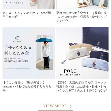
メンズにもおすすめ！かっこいい男性
夏旅行の持ち物完全ガイド｜快適に楽
用日傘14選
しむための服装・必需品・便利グッズ
まで紹介
【忙しい毎日に、3秒の革命。】
【2026】人気のポロ ラルフ ローレン
urawaza -３秒でたためる折りたたみ
特集｜傘・折りたたみ傘・日傘・レイ
傘-
ングッズギフトのおすすめランキング
VIEW MORE