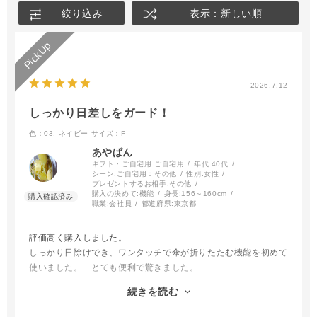
絞り込み
表示：新しい順
2026.7.12
しっかり日差しをガード！
色：03. ネイビー
サイズ：F
あやぱん
ギフト・ご自宅用:
ご自宅用
年代:
40代
シーン:
ご自宅用：その他
性別:
女性
プレゼントするお相手:
その他
購入の決めて:
機能
身長:
156～160cm
職業:
会社員
都道府県:
東京都
評価高く購入しました。
しっかり日除けでき、ワンタッチで傘が折りたたむ機能を初めて
使いました。 とても便利で驚きました。
ネイビーを購入しましたが、売り切れていたホワイトカラーも購
続きを読む
入検討したくなります。
重たさも思っていたより問題なく通勤でつかえそうです。