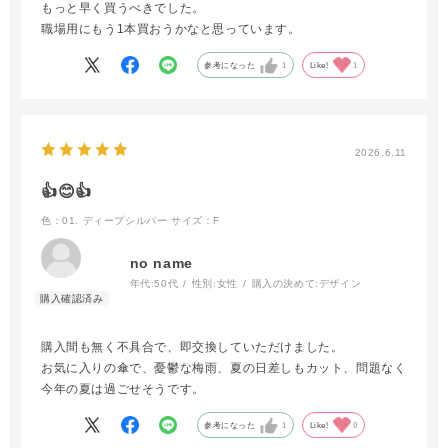
もっと早く買うべきでした。
職場用にもう1本買おうかなと思っています。
参考になった
1
Like!
1
2026.6.11
👍😊👍
色：01. ディープシルバー
サイズ：F
no name
年代:
50代
性別:
女性
購入の決めて:
デザイン
購入間も無く不具合で、即交換していただけました。
お気に入りの傘で、憂鬱な梅雨、夏の日差しもカット、問題なく
今年の夏は過ごせそうです。
参考になった
1
Like!
0