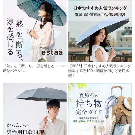
「熱」を「断」ち、 涼を感じる - estaa
【2026】日傘おすすめ人気ランキング
断熱パラソル -
特集｜遮光100・晴雨兼用など徹底比
較！