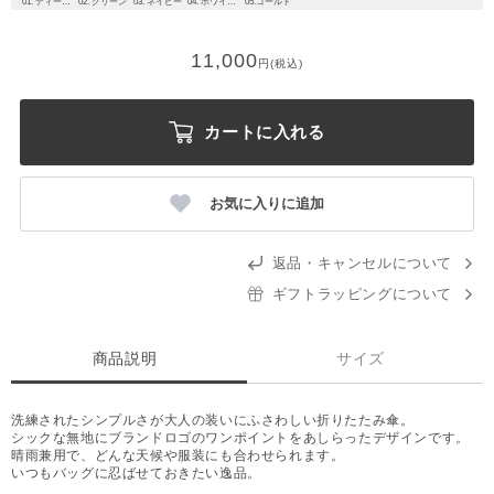
01. ディープシルバー
02. グリーン
03. ネイビー
04. ホワイトシルバー
05.ゴールド
11,000
円(税込)
カートに入れる
お気に入りに追加
返品・キャンセルについて
ギフトラッピングについて
商品説明
サイズ
洗練されたシンプルさが大人の装いにふさわしい折りたたみ傘。
シックな無地にブランドロゴのワンポイントをあしらったデザインです。
晴雨兼用で、どんな天候や服装にも合わせられます。
いつもバッグに忍ばせておきたい逸品。