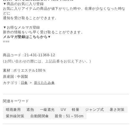
▼商品のお気に入り登録
お気に入りアイテムの商品が値下がりした時や、在庫が少なくなった時な
どに
通知を受け取ることができます。
▼お得なメルマガ登録
新作の情報をいち早く受け取ることができます。
メルマガ登録はこちらから▼
===
商品コード :
21-431-11368-12
(お問い合わせの際には、上記品番をお伝え下さい。)
素材 :
ポリエステル100％
原産国 :
中国製
カテゴリ :
日傘
>
折りたたみ傘
関連キーワード
晴雨兼用
遮熱
一級遮光
UV
軽量
ジャンプ式
暑さ対策
紫外線対策
自動開閉傘
親骨：51～55cm