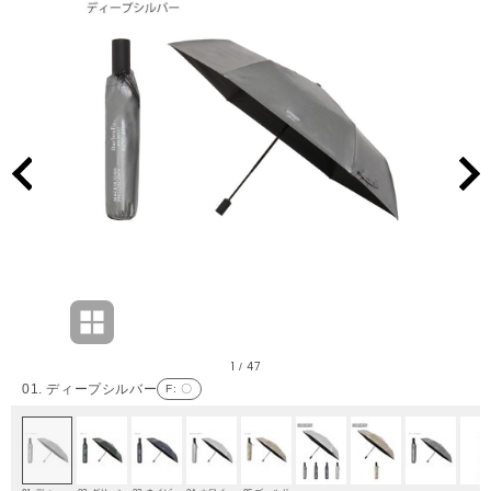
1
47
/
01. ディープシルバー
F
: 〇