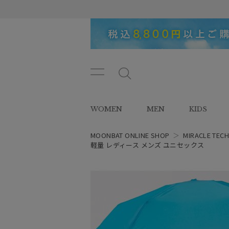
メニ
メ
ュー
ニ
ボタ
ュ
WOMEN
MEN
KIDS
ン
ー
ボ
タ
MOONBAT ONLINE SHOP
＞
MIRACLE TEC
ン
軽量 レディース メンズ ユニセックス