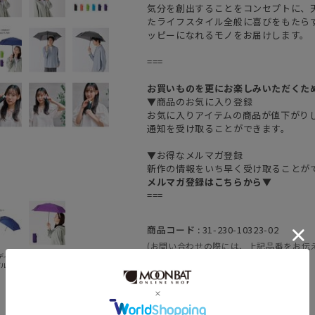
気分を創出することをコンセプトに、
たライフスタイル全般に喜びをもたら
ッピーになれるモノをお届けします。
===
お買いものを更にお楽しみいただくた
▼商品のお気に入り登録
お気に入りアイテムの商品が値下がり
通知を受け取ることができます。
▼お得なメルマガ登録
新作の情報をいち早く受け取ることが
メルマガ登録はこちらから▼
===
商品コード :
31-230-10323-02
(お問い合わせの際には、上記品番をお伝
 ディープ
06. パープル
ブルー
素材 :
ナイロン100％
原産国 :
中国
カテゴリ :
雨傘
>
折りたたみ傘