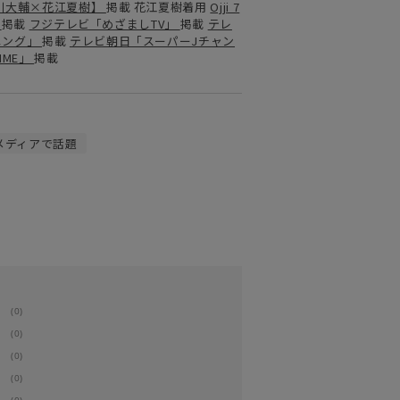
川大輔×花江夏樹】
掲載
花江夏樹
着用
Ojji 7
聞
掲載
フジテレビ「めざましTV」
掲載
テレ
ニング」
掲載
テレビ朝日「スーパーJチャン
TIME」
掲載
メディアで話題
(0)
(0)
(0)
(0)