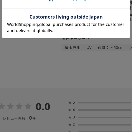
メディア情報 :
声優と夜あそび 木【浪
月号
P.66 掲載
京都新
ビ朝日「グッド！モー
ネル」
掲載
TBS「THE
関連キーワード
晴雨兼用
UV
親骨：～50cm
0.0
★
5
★
4
0
★
3
レビュー件数：
件
★
2
★
1