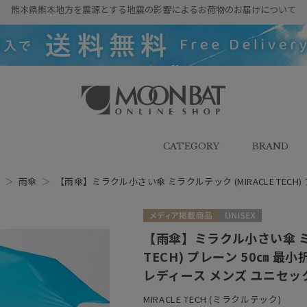
熊本県熊本地方を震源とする地震の影響によるお荷物のお届けについて
雨傘・日傘・マフラー・ストール・
帽子の通販｜MOONBAT ONLINE
SHOP（ムーンバットオンラインシ
CATEGORY
BRAND
ョップ）
H
＞
雨傘
＞
【雨傘】ミラクル小さい傘 ミラクルテック (MIRACLE TECH)
メディア掲載商品
UNISEX
【雨傘】ミラクル小さい傘 ミラ
TECH) プレーン 50㎝ 最
レディース メンズ ユニセッ
MIRACLE TECH (ミラクルテック)