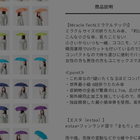
商品説明
【Miracle Tech(ミラクルテック)】
ミラクルサイズの折りたたみ傘、「約11
こんな小さな傘、見たことない!
小さいからいつも一緒、ココニモ、ソ
晴雨兼用でUVカットも付いているの
コンパクトなので持ち運びに便利でバ
女性の方も男性の方もユニセックスで
≪point≫
・これ傘なの?疑いたくなるほどコン
・世界最小級 6段折りたたみ傘
・収納時の全長が驚異の11.7㎝。広げ
・紫外線防止加工を施しているので、
・独自開発した最小級傘骨を使用。実用新案
【エスタ（estaa）】
estaa=フィンランド語で「まもり」
雨や風、気候の変動などから緩やかに