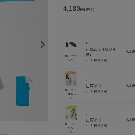
4,180
円(税込)
F
在庫あり (残り
4
4,1
点)
01. ブラ
2-3日出荷予定
ック
F
4,1
在庫あり
02. ライ
2-3日出荷予定
トオレン
ジ
F
4,1
在庫あり
03. ライ
2-3日出荷予定
トグリー
ン