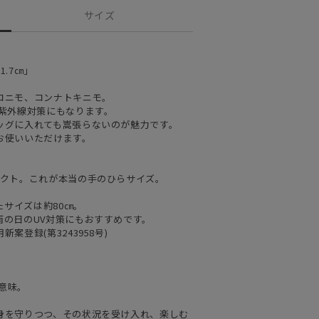
サイズ
.7㎝」
コニモ、コンナトキニモ。
で紫外線対策にもなります。
ッグに入れても嵩張らないのが魅力です。
お使いいただけます。
パクト。これが本当の手のひらサイズ。
たサイズは約80㎝。
雨の日のUV対策にもおすすめです。
登録(第3243958号)
の意味。
身を守りつつ、その状況を受け入れ、楽しむ