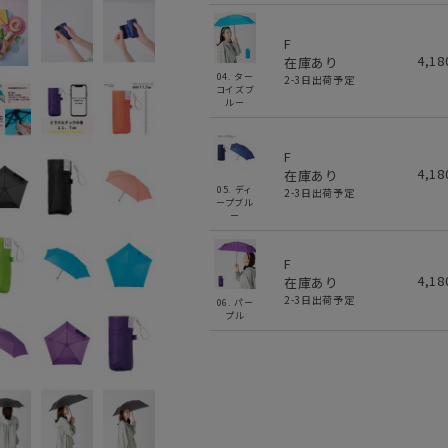
F
4,1
在庫あり
04. ター
2-3日出荷予定
コイズブ
ルー
F
4,1
在庫あり
05. ディ
2-3日出荷予定
ープブル
ー
F
4,1
在庫あり
2-3日出荷予定
06. パー
プル