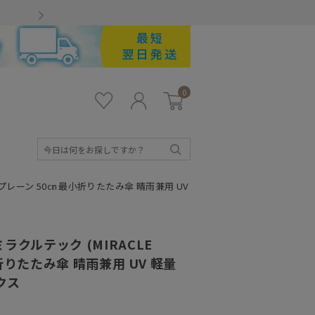
Gmailをお使いのお客様
0
お気
ロ
カー
に入
グ
ト
り
イ
ン
検
索
 プレーン 50㎝ 最小折りたたみ傘 晴雨兼用 UV
クルテック (MIRACLE
小折りたたみ傘 晴雨兼用 UV 軽量
クス