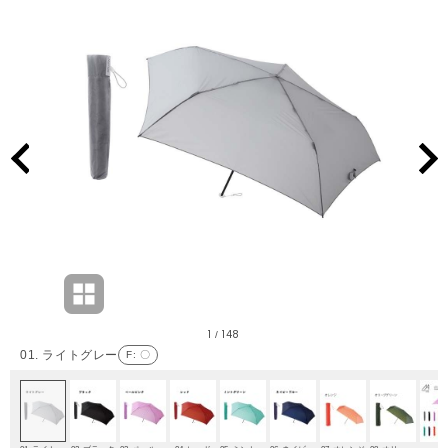
1
148
/
01. ライトグレー
F
: 〇