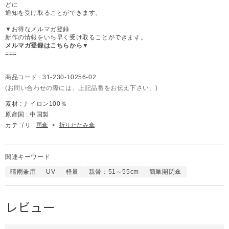
どに
通知を受け取ることができます。
▼お得なメルマガ登録
新作の情報をいち早く受け取ることができます。
メルマガ登録はこちらから▼
===
商品コード :
31-230-10256-02
(お問い合わせの際には、上記品番をお伝え下さい。)
素材 :
ナイロン100％
原産国 :
中国製
カテゴリ :
雨傘
>
折りたたみ傘
関連キーワード
晴雨兼用
UV
軽量
親骨：51～55cm
簡単開閉傘
レビュー