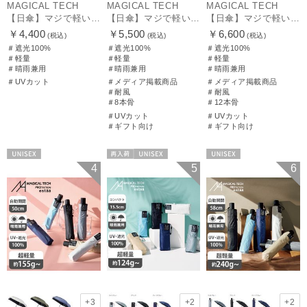
MAGICAL TECH
MAGICAL TECH
MAGICAL TECH
【日傘】マジで軽い傘 マジカルテックプロテクション(MAGICAL TECH PROTECTION)50cm 晴雨兼用傘折りたたみ日傘 一級遮光100% UV 軽量 人気 レディース メンズ
【日傘】マジで軽い傘 マジカルテックプロテクション（MAGICAL TECH PROTECTION）Tough W rib55cm 耐風 軽量 遮光100
【日傘】マジで軽い傘 マジカルテックプロテクション（MAGICAL TECH PROTECTION）Tough 12 rib55cm
￥4,400
￥5,500
￥6,600
(税込)
(税込)
(税込)
＃遮光100%
＃遮光100%
＃遮光100%
＃軽量
＃軽量
＃軽量
＃晴雨兼用
＃晴雨兼用
＃晴雨兼用
＃UVカット
＃メディア掲載商品
＃メディア掲載商品
＃耐風
＃耐風
＃8本骨
＃12本骨
＃UVカット
＃UVカット
＃ギフト向け
＃ギフト向け
UNISEX
再入荷
UNISEX
UNISEX
4
5
6
+3
+2
+2