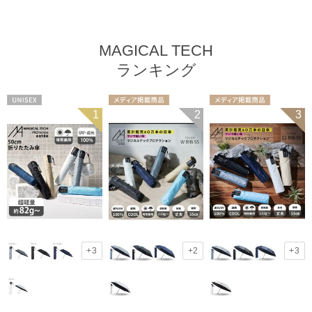
MAGICAL TECH
ランキング
UNISEX
メディア掲載商
メディア掲載商
1
2
3
品
ギフト向け
UNISEX
品
ギフト向け
UNISEX
+3
+2
+3