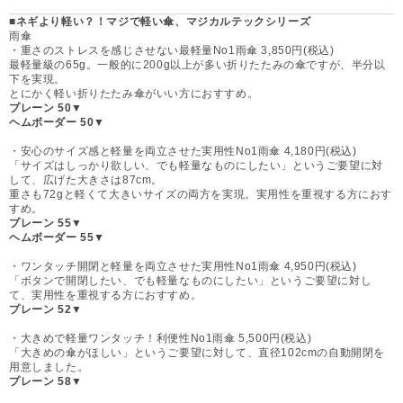
■ネギより軽い？！マジで軽い傘、マジカルテックシリーズ
雨傘
・重さのストレスを感じさせない最軽量No1雨傘 3,850円(税込)
最軽量級の65g。一般的に200g以上が多い折りたたみの傘ですが、半分以
下を実現。
とにかく軽い折りたたみ傘がいい方におすすめ。
プレーン 50▼
ヘムボーダー 50▼
・安心のサイズ感と軽量を両立させた実用性No1雨傘 4,180円(税込)
「サイズはしっかり欲しい、でも軽量なものにしたい」というご要望に対
して、広げた大きさは87cm。
重さも72gと軽くて大きいサイズの両方を実現。実用性を重視する方におす
すめ。
プレーン 55▼
ヘムボーダー 55▼
・ワンタッチ開閉と軽量を両立させた実用性No1雨傘 4,950円(税込)
「ボタンで開閉したい、でも軽量なものにしたい」というご要望に対し
て、実用性を重視する方におすすめ。
プレーン 52▼
・大きめで軽量ワンタッチ！利便性No1雨傘 5,500円(税込)
「大きめの傘がほしい」というご要望に対して、直径102cmの自動開閉を
用意しました。
プレーン 58▼