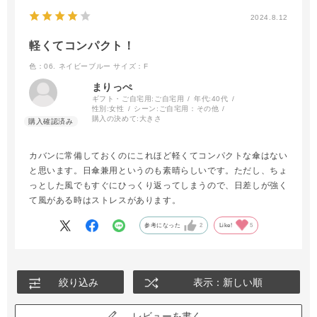
2024.8.12
軽くてコンパクト！
色：06. ネイビーブルー
サイズ：F
まりっぺ
ギフト・ご自宅用:
ご自宅用
年代:
40代
性別:
女性
シーン:
ご自宅用：その他
購入の決めて:
大きさ
カバンに常備しておくのにこれほど軽くてコンパクトな傘はない
と思います。日傘兼用というのも素晴らしいです。ただし、ちょ
っとした風でもすぐにひっくり返ってしまうので、日差しが強く
て風がある時はストレスがあります。
参考になった
2
Like!
5
絞り込み
表示：新しい順
レビューを書く