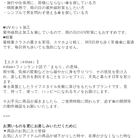
・旅行や出張用に、荷物にならない傘を探している方
・晴雨兼用で、雨の日の紫外線対策もしたい方
・シンプルで男女問わず使える傘を探している方
■UVカット加工
紫外線防止加工を施しているので、雨の日のUV対策にもおすすめです。
■軽量
最軽量クラスの重さを実現。スマホより軽く、365日持ち歩く常備傘に最適
です。毎日持ち歩いても負担になりません。
【エスタ（estaa）】
estaa=フィンランド語で「まもり」の意味。
雨や風、気候の変動などから緩やかに身を守りつつ、その状況を受け入
れ、楽しむ気分を創出することをコンセプトに、天気と暮らす日常を彩り
ます。
傘を基盤としたライフスタイル全般に喜びをもたらすブランドです。見
て、持って、使って、ハッピーになれるモノをお届けします。
※お手元に商品が届きましたら、ご使用時期に関わらず、必ず傘の開閉等
の動作確認をお願いいたします。
===
お買いものを更にお楽しみいただくために
▼商品のお気に入り登録
お気に入りアイテムの商品が値下がりした時や、在庫が少なくなった時な