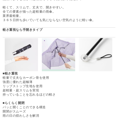
軽くて、スリムで、丈夫で、開きやすい。
全ての要素が揃った超軽量の雨傘。
業界最軽量。
３６５日持ち歩いていても気にならない空気のように軽い傘。
軽さ重視なら手開きタイプ
■軽さ重視
軽量で丈夫なカーボン骨を使用
強度に優れた超極薄
リップストップ生地を使用
超軽量・超スリムを実現
持っていることを忘れるほどの軽さ
■らくらく開閉
パッと開くことのできる構造
開閉がスムーズ
雨の日の煩わしさを解消