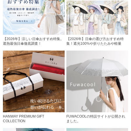
【2026年】涼しい日傘おすすめ特集。
【2026年】日傘の選び方おすすめ特
遮熱最強日傘徹底調査！
集！遮光100%や折りたたみや軽量
HANWAY PREMIUM GIFT
FUWACOOLの特設サイトが公開され
COLLECTION
ました。