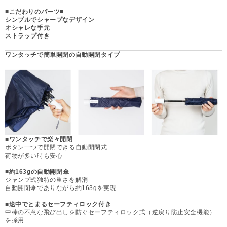
■こだわりのパーツ
■
シンプルでシャープなデザイン
オシャレな手元
ストラップ付き
ワンタッチで簡単開閉の自動開閉タイプ
■ワンタッチで楽々開閉
ボタン一つで開閉できる自動開閉式
荷物が多い時も安心
■約163gの自動開閉傘
ジャンプ式独特の重さを解消
自動開閉傘でありながら約163gを実現
■途中でとまるセーフティロック付き
中棒の不意な飛び出しを防ぐセーフティロック式（逆戻り防止安全機能）
を採用