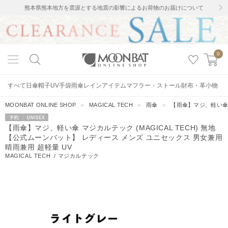
熊本県熊本地方を震源とする地震の影響によるお荷物のお届けについて
0
すべて
日傘
帽子
UV手袋
雨傘
レインアイテム
マフラー・ストール
財布・革小物
MOONBAT ONLINE SHOP
＞
MAGICAL TECH
＞
雨傘
＞
【雨傘】マジ、軽い傘 
予約
UNISEX
【雨傘】マジ、軽い傘 マジカルテック (MAGICAL TECH) 無地
【公式ムーンバット】 レディース メンズ ユニセックス 男女兼用
晴雨兼用 超軽量 UV
MAGICAL TECH
/
マジカルテック
55