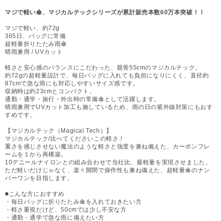
マジで軽い傘、マジカルテックシリーズが累計販売本数60万本突破！！
マジで軽い、約72g
365日、バッグに常備
超軽量折りたたみ雨傘
晴雨兼用 / UVカット
軽さと安心感のバランスにこだわった、親骨55cmのマジカルテック。
約72gの超軽量設計で、毎日バッグに入れても負担になりにくく、直径約
87cmで急な雨にも対応しやすいサイズ感です。
収納時は約23cmとコンパクト。
通勤・通学・旅行・外出時の常備傘として活躍します。
晴雨兼用でUVカット加工も施しているため、雨の日の紫外線対策にもおす
すめです。
【マジカルテック（Magical Tech）】
マジカルテック/比べてくださいこの軽さ！
重さを感じさせない魔法のような軽さと強度を兼ね備えた、カーボンフレ
ームを１から再構築。
10デニールナイロンとの組み合わせで当社比、最軽量を実現させました。
ただ軽いだけじゃなく、楽々開閉で操作性も兼ね備えた、超軽量傘のナン
バーワンを目指します。
■こんな方におすすめ
・毎日バッグに折りたたみ傘を入れておきたい方
・軽さ重視だけど、50cmでは少し不安な方
・通勤・通学で急な雨に備えたい方