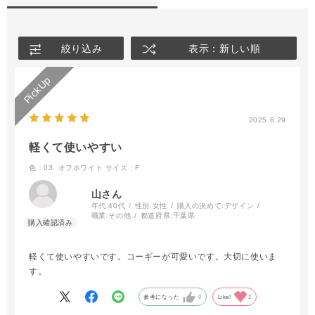
絞り込み
表示：新しい順
2025.8.29
軽くて使いやすい
色：03. オフホワイト
サイズ：F
山さん
年代:
40代
性別:
女性
購入の決めて:
デザイン
職業:
その他
都道府県:
千葉県
軽くて使いやすいです。コーギーが可愛いです。大切に使いま
す。
参考になった
0
Like!
2