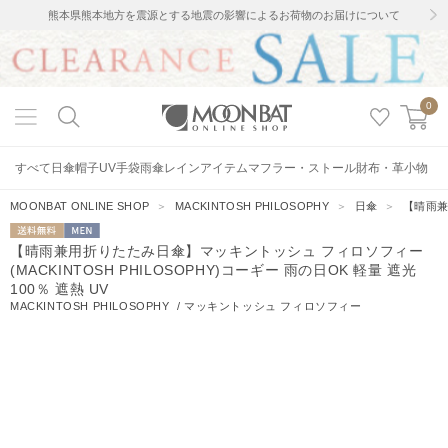
熊本県熊本地方を震源とする地震の影響によるお荷物のお届けについて
0
すべて
日傘
帽子
UV手袋
雨傘
レインアイテム
マフラー・ストール
財布・革小物
MOONBAT ONLINE SHOP
＞
MACKINTOSH PHILOSOPHY
＞
日傘
＞
【晴雨兼
送料無料
MEN
【晴雨兼用折りたたみ日傘】マッキントッシュ フィロソフィー
(MACKINTOSH PHILOSOPHY)コーギー 雨の日OK 軽量 遮光
100％ 遮熱 UV
MACKINTOSH PHILOSOPHY
/
マッキントッシュ フィロソフィー
53