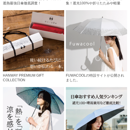
遮熱最強日傘徹底調査！
集！遮光100%や折りたたみや軽量
HANWAY PREMIUM GIFT
FUWACOOLの特設サイトが公開され
COLLECTION
ました。