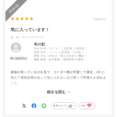
2025.6.1
気に入っています！
色：01. グレー
サイズ：F
冬の虹
年代:
60代
ギフト・ご自宅用:
ご自宅用
性別:
女性
シーン:
ご自宅用：その他
身長:
156～160cm
購入の決めて:
機能
職業:
無職・定年退職
都道府県:
大阪府
家族が持っているのを見て、コーギー柄が可愛くて遮光、UV に
加えて遮熱効果があって信じられないほど軽くて即購入を決めま
した。
色違いのグレーにしましたが、上品で服装にも合わせやすく素敵
続きを読む
です！ バッグに入れても感じないくらいで持ち運びのストレス
から解放されました。買ってよかったです！
参考になった
2
Like!
1