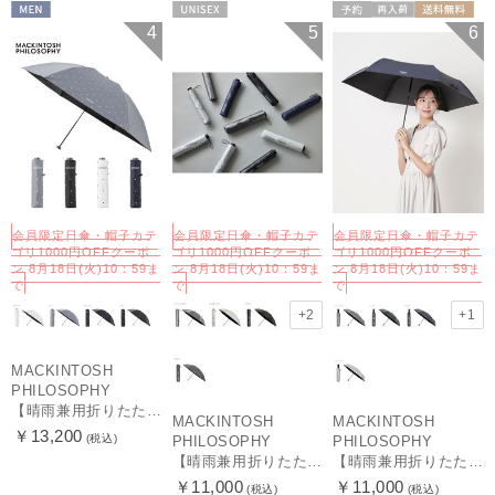
MEN
UNISEX
予約
再入荷
送料無料
4
5
6
UNISEX
会員限定日傘・帽子カテ
会員限定日傘・帽子カテ
会員限定日傘・帽子カテ
ゴリ1000円OFFクーポ
ゴリ1000円OFFクーポ
ゴリ1000円OFFクーポ
ン 8月18日(火)10：59ま
ン 8月18日(火)10：59ま
ン 8月18日(火)10：59ま
で
で
で
+2
+1
MACKINTOSH
PHILOSOPHY
【晴雨兼用折りたたみ日傘】マッキントッシュ フィロソフィー (MACKINTOSH PHILOSOPHY)ゴースト（GHOST） 雨の日OK 軽量 一級遮光 遮熱 UV
MACKINTOSH
MACKINTOSH
￥13,200
(税込)
PHILOSOPHY
PHILOSOPHY
【晴雨兼用折りたたみ日傘】マッキントッシュ フィロソフィー(MACKINTOSH PHILOSOPHY) バーブレラ サンプロテクトシリーズ（SUNPROTECT）無地 軽量 遮熱 遮光100 60
【晴雨兼用折りたたみ日傘】マッキントッシュ フィロソフィー (MACKINTOSH PHILOSOPHY) バーブレラ サンプロテクト（SUNPROTECT）自動開閉 遮光100
￥11,000
￥11,000
(税込)
(税込)