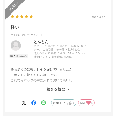
2025.6.25
軽い
色：01. グレー
サイズ：F
とんとん
ギフト・ご自宅用:
ご自宅用
年代:
50代
シーン:
ご自宅用：その他
性別:
女性
購入の決めて:
機能
身長:
151～155cm
職業:
その他
都道府県:
群馬県
持ち歩くのに軽い日傘を探していましたが
、ホントに驚くくらい軽いです。
これならバックの中に入れておいてもOK。
大きさも丁度よいし、柄もコーギーで可愛らしいです。
続きを読む
とても上品な日傘です。
お値段がちょっと高いですが手に取れば納得です。
参考になった
0
Like!
1