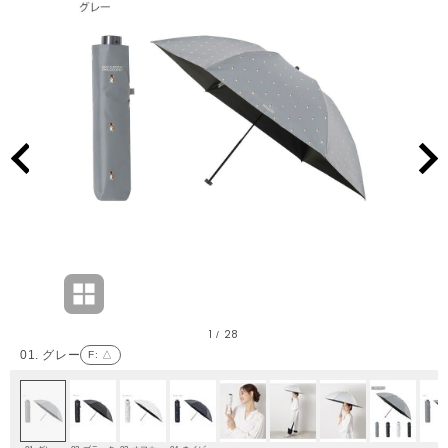
1
28
/
01. グレー
F
: △