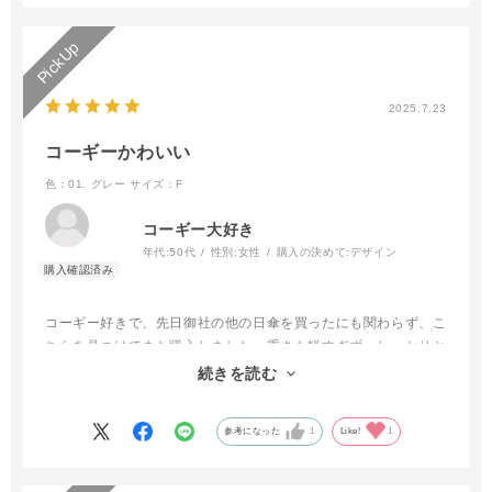
2025.7.23
コーギーかわいい
色：01. グレー
サイズ：F
コーギー大好き
年代:
50代
性別:
女性
購入の決めて:
デザイン
コーギー好きで、先日御社の他の日傘を買ったにも関わらず、こ
ちらを見つけてまた購入しました。重さも軽すぎず、しっかりと
した作りで風が吹いても大丈夫でした。
続きを読む
何よりコーギーの正面と後ろ姿のプリントがかわいいです。
参考になった
1
Like!
1