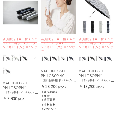
会員限定日傘・帽子カテ
会員限定日傘・帽子カテ
会員限定日傘・帽子カテ
ゴリ1000円OFFクーポ
ゴリ1000円OFFクーポ
ゴリ1000円OFFクーポ
ン 8月18日(火)10：59ま
ン 8月18日(火)10：59ま
ン 8月18日(火)10：59ま
で
で
で
+3
MACKINTOSH
MACKINTOSH
PHILOSOPHY
PHILOSOPHY
【晴雨兼用折りたたみ日傘】マッキントッシュ フィロソフィー (MACKINTOSH PHILOSOPHY)コーギー 雨の日OK 軽量 遮光100％ 遮熱 UV
【晴雨兼用折りたたみ日傘】マッキントッシュ フィロソフィー (MACKINTOSH PHILOSOPHY) ボーダー 雨の日OK 軽量 一級遮光99.99% 遮熱 UV 晴雨兼用
MACKINTOSH
￥13,200
￥13,200
(税込)
(税込)
PHILOSOPHY
＃遮光100%
【晴雨兼用折りたたみ日傘】マッキントッシュ フィロソフィー(MACKINTOSH PHILOSOPHY) バーブレラ サンプロテクトシリーズ（SUNPROTECT）無地 軽量 遮熱 遮光100 55
＃軽量
￥9,900
(税込)
＃晴雨兼用
＃送料無料
＃UVカット