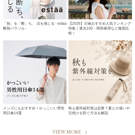
「熱」を「断」ち、 涼を感じる - estaa
【2026】日傘おすすめ人気ランキング
断熱パラソル -
特集｜遮光100・晴雨兼用など徹底比
較！
メンズにもおすすめ！かっこいい男性
秋も紫外線対策は必要？夏との違いや
用日傘14選
日焼けを防ぐ方法を解説
VIEW MORE