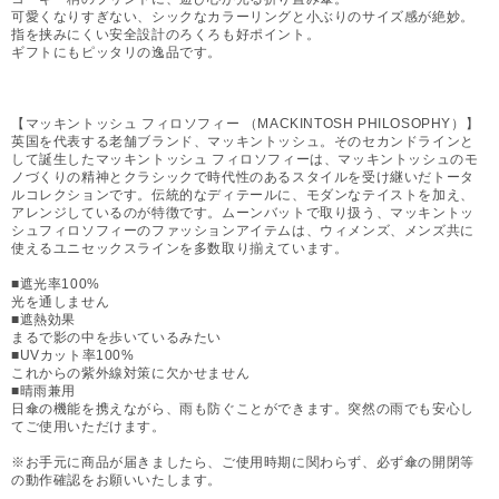
可愛くなりすぎない、シックなカラーリングと小ぶりのサイズ感が絶妙。
指を挟みにくい安全設計のろくろも好ポイント。
ギフトにもピッタリの逸品です。
【マッキントッシュ フィロソフィー （MACKINTOSH PHILOSOPHY）】
英国を代表する老舗ブランド、マッキントッシュ。そのセカンドラインと
して誕生したマッキントッシュ フィロソフィーは、マッキントッシュのモ
ノづくりの精神とクラシックで時代性のあるスタイルを受け継いだトータ
ルコレクションです。伝統的なディテールに、モダンなテイストを加え、
アレンジしているのが特徴です。ムーンバットで取り扱う、マッキントッ
シュフィロソフィーのファッションアイテムは、ウィメンズ、メンズ共に
使えるユニセックスラインを多数取り揃えています。
■遮光率100%
光を通しません
■遮熱効果
まるで影の中を歩いているみたい
■UVカット率100%
これからの紫外線対策に欠かせません
■晴雨兼用
日傘の機能を携えながら、雨も防ぐことができます。突然の雨でも安心し
てご使用いただけます。
※お手元に商品が届きましたら、ご使用時期に関わらず、必ず傘の開閉等
の動作確認をお願いいたします。