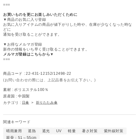
===
お買いものを更にお楽しみいただくために
▼商品のお気に入り登録
お気に入りアイテムの商品が値下がりした時や、在庫が少なくなった時な
どに
通知を受け取ることができます。
▼お得なメルマガ登録
新作の情報をいち早く受け取ることができます。
メルマガ登録はこちらから▼
===
商品コード :
22-431-12152/12498-22
(お問い合わせの際には、上記品番をお伝え下さい。)
素材 :
ポリエステル100％
原産国 :
中国製
カテゴリ :
日傘
>
折りたたみ傘
関連キーワード
晴雨兼用
遮熱
遮光
UV
軽量
暑さ対策
紫外線対策
親骨：51～55cm