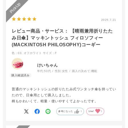
2025.7.21
レビュー商品・サービス： 【晴雨兼用折りたた
み日傘】マッキントッシュ フィロソフィー
(MACKINTOSH PHILOSOPHY)コーギー
色：03. オフホワイト
サイズ：F
けいちゃん
年代:
50代
性別:
女性
購入の決めて:
機能
普通のマッキントッシュの折りたたみ式ワンタッチ傘を持ってい
たので、日傘用として購入しました。
柄もかわいくて、軽量・使いやすくてよかったです。
参考になった
1
Like!
1