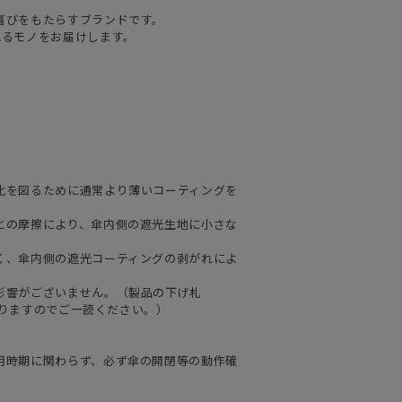
喜びをもたらすブランドです。
れるモノをお届けします。
化を図るために通常より薄いコーティングを
。
との摩擦により、傘内側の遮光生地に小さな
く、傘内側の遮光コーティングの剥がれによ
影響がございません。（製品の下げ札
ておりますのでご一読ください。）
用時期に関わらず、必ず傘の開閉等の動作確