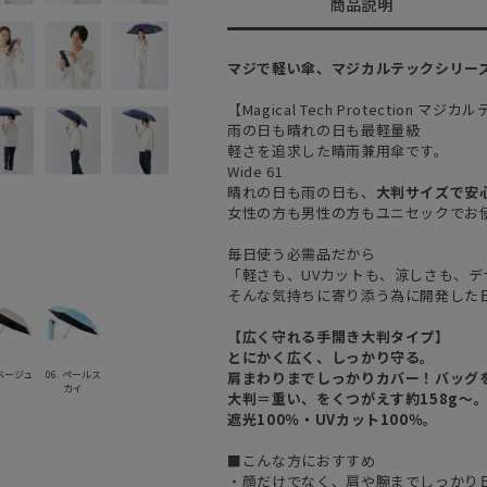
商品説明
マジで軽い傘、マジカルテックシリー
【Magical Tech Protection 
雨の日も晴れの日も最軽量級
軽さを追求した晴雨兼用傘です。
Wide 61
晴れの日も雨の日も、
大判サイズで安心
女性の方も男性の方もユニセックでお
毎日使う必需品だから
「軽さも、UVカットも、涼しさも、デ
そんな気持ちに寄り添う為に開発した
【広く守れる手開き大判タイプ】
とにかく広く、しっかり守る。
 ベージュ
06. ペールス
肩まわりまでしっかりカバー！バッグを
カイ
大判＝重い、をくつがえす約158g〜
遮光100％・UVカット100％。
■こんな方におすすめ
・顔だけでなく、肩や腕までしっかり