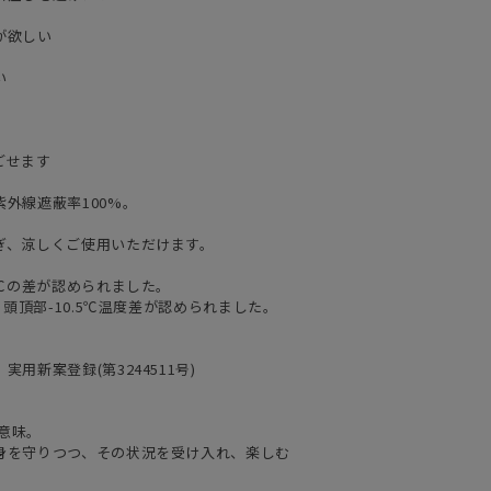
が欲しい
い
ごせます
外線遮蔽率100%。
ぎ、涼しくご使用いただけます。
8℃の差が認められました。
、頭頂部-10.5℃温度差が認められました。
新案登録(第3244511号)
の意味。
身を守りつつ、その状況を受け入れ、楽しむ