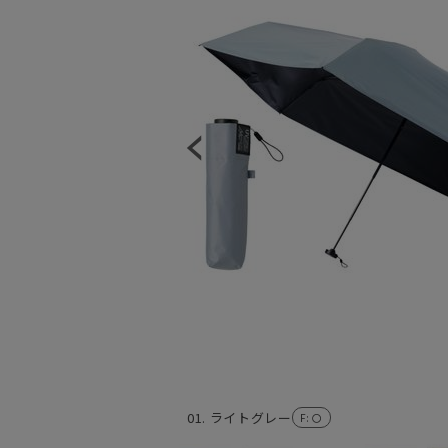
01. ライトグレー
F
: 〇