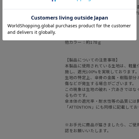
天気と暮らす日常を彩ります。
傘を基盤としたライフスタイル全般に
見て、持って、使って、ハッピーにな
※重さについて※
カラーによって重さが異なります。
ブラック：約158ｇ
他カラー：約178ｇ
【製品についての注意事項】
本製品に使用されている生地は、軽量
施し、遮光100%を実現しております
生地の特定上、傘骨の金属・樹脂部分
傷などが発生する場合がございます。
この現象は生地の破れ・穴あきではな
るものです。
傘本体の遮光率・耐水性等の品質には
「ATTENTION」にも同様に記載し
※お手元に商品が届きましたら、ご使
認をお願いいたします。