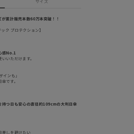
サイズ
ズが累計販売本数60万本突破！！
マジカルテック プロテクション】
感No.1
使いいただけます。
ザインも」
日傘です。
持つ日も安心の直径約109cmの大判日傘
。
日差しを避けたい