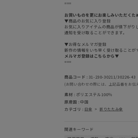
===
お買いものを更にお楽しみいただくた
▼商品のお気に入り登録
お気に入りアイテムの商品が値下がり
通知を受け取ることができます。
▼お得なメルマガ登録
新作の情報をいち早く受け取ることが
メルマガ登録はこちらから▼
===
商品コード :
31-230-30211/30226-43
(お問い合わせの際には、上記品番をお伝
素材 :
ポリエステル100％
原産国 :
中国
カテゴリ :
日傘
>
折りたたみ傘
関連キーワード