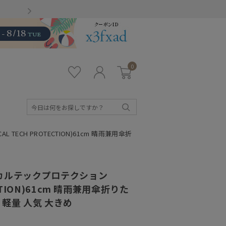
Gmailをお使いのお客様
0
お気
ロ
カー
に入
グ
ト
り
イ
ン
検
索
ECH PROTECTION)61cm 晴雨兼用傘折
カルテックプロテクション
ECTION)61cm 晴雨兼用傘折りた
 軽量 人気 大きめ