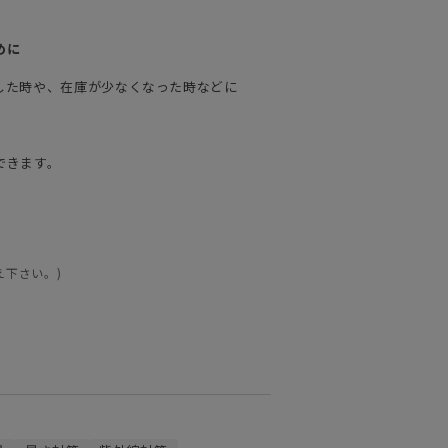
めに
した時や、在庫が少なくなった時などに
できます。
え下さい。)