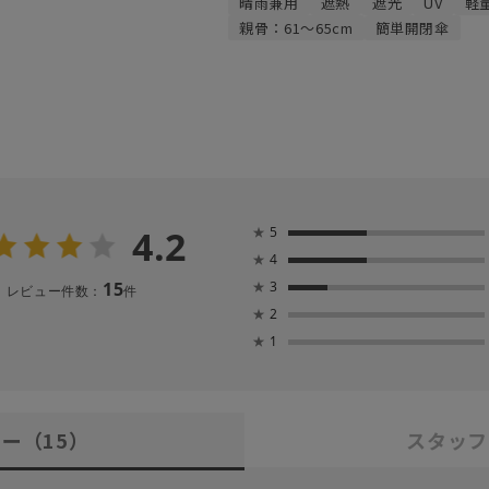
晴雨兼用
遮熱
遮光
UV
軽
親骨：61～65cm
簡単開閉傘
4.2
★
5
★
4
15
★
3
レビュー件数：
件
★
2
★
1
ュー
（15）
スタッフ