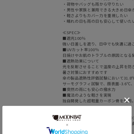
・荷物やバッグも雨から守りたい
・男性や家族と兼用できる大きめ日傘
・軽さよりもカバー力を重視したい
・晴れの日も雨の日も安心して使いた
≪SPEC≫
■遮光100％
強い日差しを遮り、日中でも快適に過
■UVカット率100％
日焼けやお肌のトラブルの原因となる紫
■遮熱効果について
光を反射させることで温度の上昇を防
暑さ対策におすすめです
傘の製品遮熱性評価試験において31.
サーモグラフィ試験で、顔表面-3.6℃
■突然の雨にも安心の撥水力
■魔法のような軽さを実現
独自開発した超軽量カーボン骨を使用。実用
【エスタ（estaa）】
estaa=フィンランド語で「まもり」
雨や風、気候の変動などから緩やかに
気分を創出することをコンセプトに、