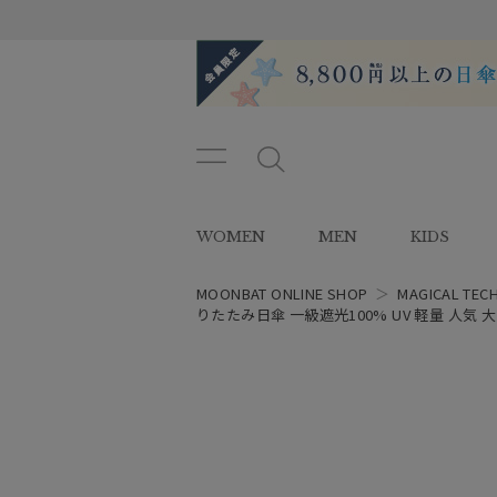
メニ
メ
ュー
ニ
ボタ
ュ
WOMEN
MEN
KIDS
ン
ー
ボ
タ
MOONBAT ONLINE SHOP
＞
MAGICAL TEC
ン
りたたみ日傘 一級遮光100% UV 軽量 人気 