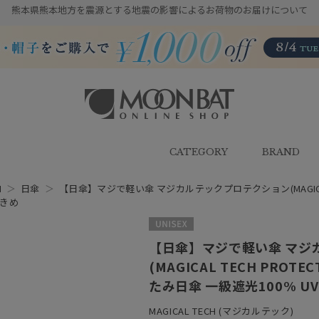
熊本県熊本地方を震源とする地震の影響によるお荷物のお届けについて
雨傘・日傘・マフラー・ストール・
帽子の通販｜MOONBAT ONLINE
SHOP（ムーンバットオンラインシ
CATEGORY
BRAND
ョップ）
H
＞
日傘
＞
【日傘】マジで軽い傘 マジカルテックプロテクション(MAGICAL T
大きめ
UNISEX
【日傘】マジで軽い傘 マジ
(MAGICAL TECH PROT
たみ日傘 一級遮光100% UV
MAGICAL TECH (マジカルテック)