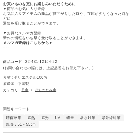
お買いものを更にお楽しみいただくために
▼商品のお気に入り登録
お気に入りアイテムの商品が値下がりした時や、在庫が少なくなった時な
どに
通知を受け取ることができます。
▼お得なメルマガ登録
新作の情報をいち早く受け取ることができます。
メルマガ登録はこちらから▼
===
商品コード :
22-431-12154-22
(お問い合わせの際には、上記品番をお伝え下さい。)
素材 :
ポリエステル100％
原産国 :
中国製
カテゴリ :
日傘
>
折りたたみ傘
関連キーワード
晴雨兼用
遮熱
遮光
UV
軽量
暑さ対策
紫外線対策
親骨：51～55cm