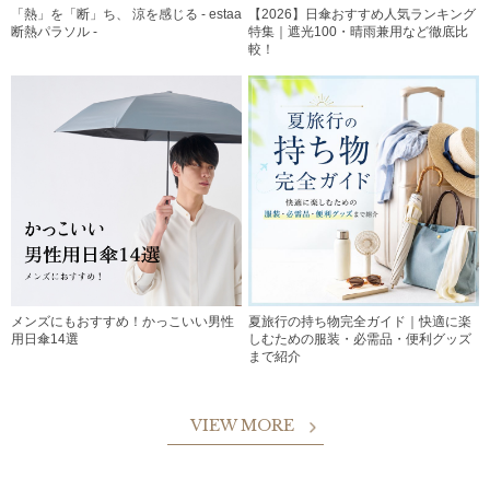
「熱」を「断」ち、 涼を感じる - estaa
【2026】日傘おすすめ人気ランキング
断熱パラソル -
特集｜遮光100・晴雨兼用など徹底比
較！
メンズにもおすすめ！かっこいい男性
夏旅行の持ち物完全ガイド｜快適に楽
用日傘14選
しむための服装・必需品・便利グッズ
まで紹介
VIEW MORE