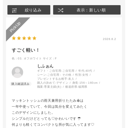
絞り込み
表示：新しい順
2026.6.2
すごく軽い！
色：03. オフホワイト
サイズ：F
しふぉん
ギフト・ご自宅用:
ご自宅用
年代:
40代
シーン:
ご自宅用：その他
性別:
女性
プレゼントするお相手:
友人
購入の決めて:
デザイン
身長:
156～160cm
職業:
専業主婦(夫)
都道府県:
福岡県
マッキントッシュの雨天兼用折りたたみ傘は
一年中使っていて、今回は気分を変えてみたく
このデザインにしました。
シンプルだけどとっても♡ かわいいです︎ ︎☂︎
何よりも軽くてコンパクトな所が気に入ってます♡