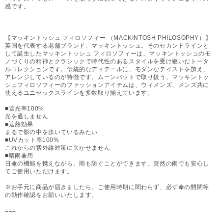
感です。
【マッキントッシュ フィロソフィー （MACKINTOSH PHILOSOPHY）】
英国を代表する老舗ブランド、マッキントッシュ。そのセカンドラインと
して誕生したマッキントッシュ フィロソフィーは、マッキントッシュのモ
ノづくりの精神とクラシックで時代性のあるスタイルを受け継いだトータ
ルコレクションです。伝統的なディテールに、モダンなテイストを加え、
アレンジしているのが特徴です。ムーンバットで取り扱う、マッキントッ
シュフィロソフィーのファッションアイテムは、ウィメンズ、メンズ共に
使えるユニセックスラインを多数取り揃えています。
■遮光率100%
光を通しません
■遮熱効果
まるで影の中を歩いているみたい
■UVカット率100%
これからの紫外線対策に欠かせません
■晴雨兼用
日傘の機能を携えながら、雨も防ぐことができます。突然の雨でも安心し
てご使用いただけます。
※お手元に商品が届きましたら、ご使用時期に関わらず、必ず傘の開閉等
の動作確認をお願いいたします。
===