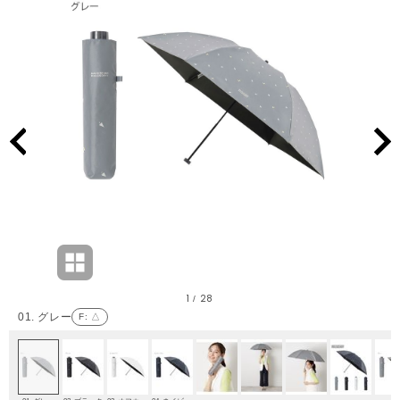
1
28
/
01. グレー
F
: △