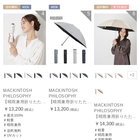
送料無料
MEN
MEN
送料無料
ギフト向け
4
5
6
MEN
+2
MACKINTOSH
MACKINTOSH
PHILOSOPHY
PHILOSOPHY
【晴雨兼用折りたたみ日傘】マッキントッシュ フィロソフィー (MACKINTOSH PHILOSOPHY)コーギー 雨の日OK 軽量 遮光100％ 遮熱 UV
【晴雨兼用折りたたみ日傘】マッキントッシュ フィロソフィー (MACKINTOSH PHILOSOPHY) ボーダー 雨の日OK 軽量 一級遮光99.99% 遮熱 UV 晴雨兼用
MACKINTOSH
￥13,200
￥13,200
(税込)
(税込)
PHILOSOPHY
＃遮光100%
【晴雨兼用折りたたみ日傘】マッキントッシュ フィロソフィー (MACKINTOSH PHILOSOPHY)シャンブレーワンポイントロゴ
＃軽量
￥14,300
(税込)
＃晴雨兼用
＃軽量
＃送料無料
＃晴雨兼用
＃UVカット
＃送料無料