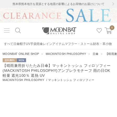
熊本県熊本地方を震源とする地震の影響によるお荷物のお届けについて
0
すべて
日傘
帽子
UV手袋
雨傘
レインアイテム
マフラー・ストール
財布・革小物
MOONBAT ONLINE SHOP
＞
MACKINTOSH PHILOSOPHY
＞
日傘
＞
【晴雨兼
送料無料
MEN
【晴雨兼用折りたたみ日傘】マッキントッシュ フィロソフィー
(MACKINTOSH PHILOSOPHY)アンブレラモチーフ 雨の日OK
軽量 遮光100％ 遮熱 UV
MACKINTOSH PHILOSOPHY
/
マッキントッシュ フィロソフィー
10