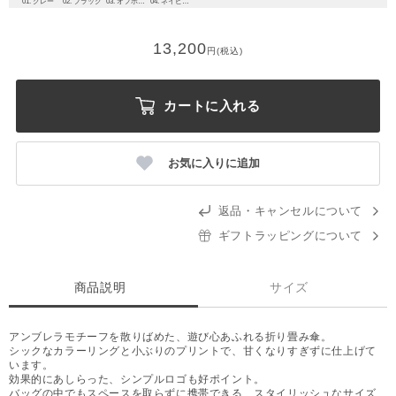
01. グレー
02. ブラック
03. オフホワイト
04. ネイビーブルー
13,200
円(税込)
カートに入れる
お気に入りに追加
返品・キャンセルについて
ギフトラッピングについて
商品説明
サイズ
アンブレラモチーフを散りばめた、遊び心あふれる折り畳み傘。
シックなカラーリングと小ぶりのプリントで、甘くなりすぎずに仕上げて
います。
効果的にあしらった、シンプルロゴも好ポイント。
バッグの中でもスペースを取らずに携帯できる、スタイリッシュなサイズ