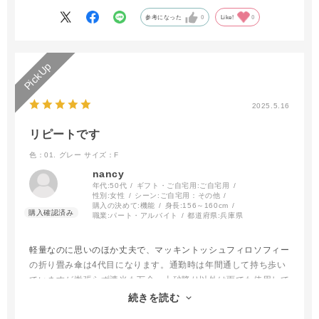
参考になった
0
Like!
0
2025.5.16
リピートです
色：01. グレー
サイズ：F
nancy
年代:
50代
ギフト・ご自宅用:
ご自宅用
性別:
女性
シーン:
ご自宅用：その他
購入の決めて:
機能
身長:
156～160cm
職業:
パート・アルバイト
都道府県:
兵庫県
軽量なのに思いのほか丈夫で、マッキントッシュフィロソフィー
の折り畳み傘は4代目になります。通勤時は年間通して持ち歩い
ていますが嵩張らず遮光も万全。土砂降り以外は雨でも使用して
います。今回はデザインが気に入り柄入りのものにしてみまし
続きを読む
た。家族もデザイン違いで持っています！