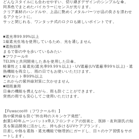
どんなスタイルにも合わせやすい、切り継ぎデザインのシンプルな傘。
同系色でまとめたバイカラーにセンスが光ります。
クリア素材のハンドルや、上品に艶めくメタルパーツが品の良さを漂わせ
るアクセントに。
サッと閉じれる、ワンタッチ式のロクロも嬉しいポイントです。
■遮光率99.99%以上
1級遮光生地を使用しているため、光を通しません
■遮熱効果
まるで影の中を歩いているみたい
■フワクール®
TEIJINと共同開発した糸を使用した日傘。
軽量性と１級遮光(遮光率99.99％以上)・UV遮蔽(UV遮蔽率99％以上)・遮
熱機能を両立し、雨の日でもお使いいただけます。
■UVカット率99%以上
これからの紫外線対策に欠かせません
■晴雨兼用
日傘の機能を携えながら、雨も防ぐことができます。
突然の雨でも安心してご使用いただけます。
【Fuwacool®（フワクール®）】
熱や紫外線を防ぐ“外出時のスキンケア発想”。
創業140年ムーンバットx帝人フロンティアの技術と、医師・友利新氏の知
見を製品開発に活かした、持ち歩けるUVケアブランド。
日差しや熱を遮熱・遮光機能で物理的にガードし、日々のケア習慣をサポ
ートします。