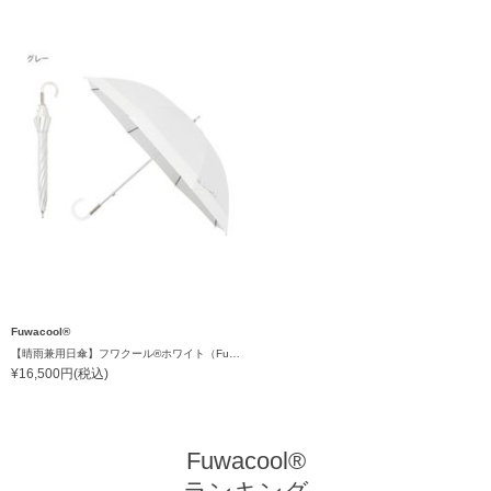
Fuwacool®
【晴雨兼用日傘】フワクール®ホワイト（Fuwacool® White）バイカラー 1級遮光 遮熱 UV99%以上
¥16,500円(税込)
Fuwacool®