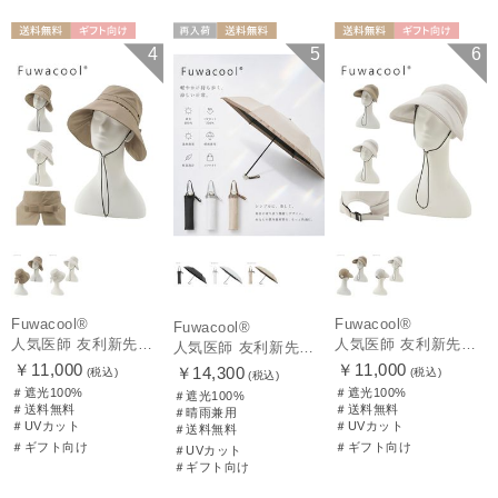
送料無料
ギフト向け
再入荷
送料無料
送料無料
ギフト向け
4
5
6
WOMEN
ギフト向け
UNISEX
WOMEN
Fuwacool®
Fuwacool®
Fuwacool®
人気医師 友利新先生がほんきでつくったUVカット100％帽子【遮光100％帽子】フワクール® (Fuwacool®) リボンクロッシェ
人気医師 友利新先生がほんきでつくったUVカット100％帽子【遮光100％帽子】フワクール® (Fuwacool®) ジョッキーサンバイザー
人気医師 友利新先生がほんきで作った”絶対に忘れない誰でも日傘” 55【晴雨兼用折りたたみ日傘】フワクール® (Fuwacool®) 雨の日OK 軽量 遮光100% UV100%
￥11,000
￥11,000
￥14,300
(税込)
(税込)
(税込)
＃遮光100%
＃遮光100%
＃遮光100%
＃送料無料
＃送料無料
＃晴雨兼用
＃UVカット
＃UVカット
＃送料無料
＃ギフト向け
＃ギフト向け
＃UVカット
＃ギフト向け