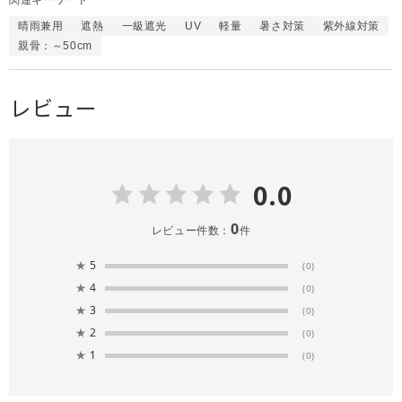
晴雨兼用
遮熱
一級遮光
UV
軽量
暑さ対策
紫外線対策
親骨：～50cm
レビュー
0.0
0
レビュー件数：
件
★
5
(0)
★
4
(0)
★
3
(0)
★
2
(0)
★
1
(0)