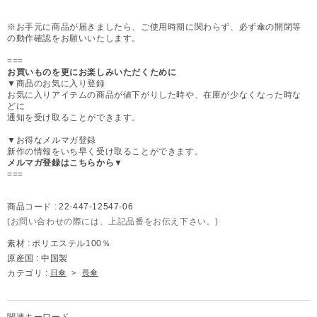
※お手元に商品が届きましたら、ご使用時期に関わらず、必ず傘の開閉等
の動作確認をお願いいたします。
===
お買いものを更にお楽しみいただくために
▼商品のお気に入り登録
お気に入りアイテムの商品が値下がりした時や、在庫が少なくなった時な
どに
通知を受け取ることができます。
▼お得なメルマガ登録
新作の情報をいち早く受け取ることができます。
メルマガ登録はこちらから▼
===
商品コード :
22-447-12547-06
(お問い合わせの際には、上記品番をお伝え下さい。)
素材 :
ポリエステル100％
原産国 :
中国製
カテゴリ :
日傘
>
長傘
関連キーワード