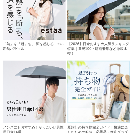
「熱」を「断」ち、 涼を感じる - estaa
【2026】日傘おすすめ人気ランキング
断熱パラソル -
特集｜遮光100・晴雨兼用など徹底比
較！
メンズにもおすすめ！かっこいい男性
夏旅行の持ち物完全ガイド｜快適に楽
用日傘14選
しむための服装・必需品・便利グッズ