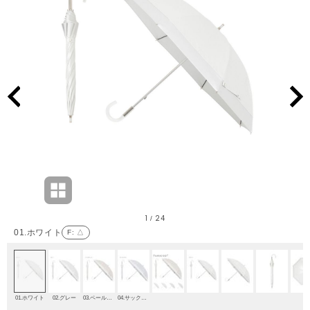
1
24
/
01.ホワイト
F
: △
01.ホワイト
02.グレー
03.ペールオレンジ
04.サックスブルー