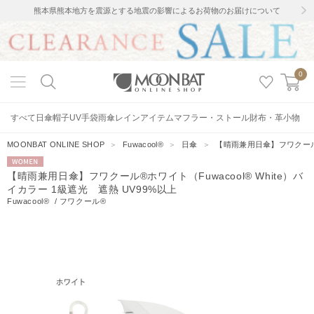
熊本県熊本地方を震源とする地震の影響によるお荷物のお届けについて
0
すべて
日傘
帽子
UV手袋
雨傘
レインアイテム
マフラー・ストール
財布・革小物
MOONBAT ONLINE SHOP
＞
Fuwacool®
＞
日傘
＞
【晴雨兼用日傘】フワクール®ホ
WOMEN
【晴雨兼用日傘】フワクール®ホワイト（Fuwacool® White）バ
イカラー 1級遮光 遮熱 UV99%以上
Fuwacool®
/
フワクール®
10