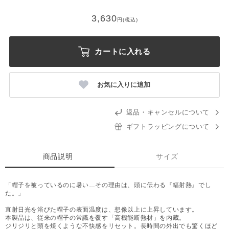
3,630
円(税込)
カートに入れる
お気に入りに追加
返品・キャンセルについて
ギフトラッピングについて
商品説明
サイズ
「帽子を被っているのに暑い…その理由は、頭に伝わる『輻射熱』でし
た。」
直射日光を浴びた帽子の表面温度は、想像以上に上昇しています。
本製品は、従来の帽子の常識を覆す「高機能断熱材」を内蔵。
ジリジリと頭を焼くような不快感をリセット。長時間の外出でも驚くほど