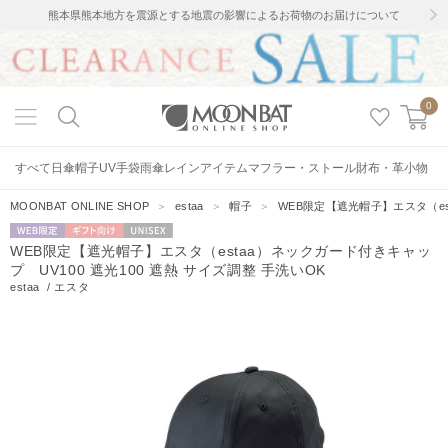
熊本県熊本地方を震源とする地震の影響によるお荷物のお届けについて
0
すべて
日傘
帽子
UV手袋
雨傘
レインアイテム
マフラー・ストール
財布・革小物
MOONBAT ONLINE SHOP
＞
estaa
＞
帽子
＞
WEB限定【遮光帽子】エスタ（es
WEB限定
ギフト向
UNISEX
WEB限定【遮光帽子】エスタ（estaa）ネックガード付きキャッ
け
プ UV100 遮光100 遮熱 サイズ調整 手洗いOK
estaa
/
エスタ
2