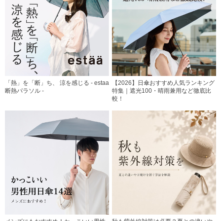
「熱」を「断」ち、 涼を感じる - estaa
【2026】日傘おすすめ人気ランキング
断熱パラソル -
特集｜遮光100・晴雨兼用など徹底比
較！