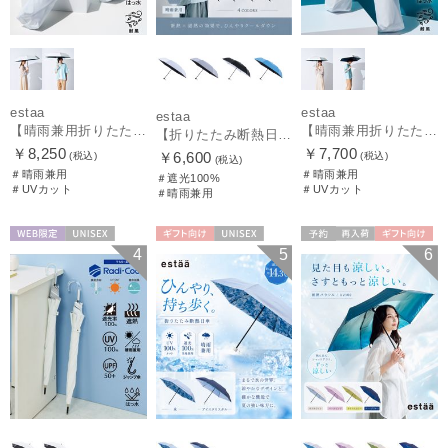
estaa
estaa
estaa
【晴雨兼用折りたたみ日傘】エスタ(estaa)REIKYAKUパラソル 大きめ60㎝ 世界初の放射冷却素材ラディクール 遮光100 UV100 耐風
【晴雨兼用折りたたみ日傘】エスタ(estaa)REIKYAKUパラソル 54㎝ 世界初の放射冷却素材ラディクール 遮光100 UV100 耐風
【折りたたみ断熱日傘】エスタ (estaa) ハニカム断熱パラソル 55㎝ 折りたたみ傘 晴雨兼用 遮光100 UV100
￥8,250
￥7,700
￥6,600
(税込)
(税込)
(税込)
＃晴雨兼用
＃晴雨兼用
＃遮光100%
＃UVカット
＃UVカット
＃晴雨兼用
WEB限定
UNISEX
ギフト向け
UNISEX
予約
再入荷
ギフト向け
4
5
6
UNISEX