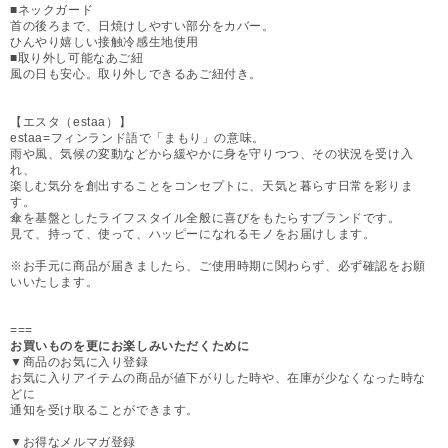
■ネックガード
首の後ろまで、日焼けしやすい部分をカバー。
ひんやり嬉しい接触冷感生地使用
■取り外し可能なあご紐
風の日も安心。取り外しできるあご紐付き。
【エスタ（estaa）】
estaa=フィンランド語で「まもり」の意味。
雨や風、気候の変動などから緩やかに身を守りつつ、その状況を受け入
れ、
楽しむ気分を創出することをコンセプトに、天気と暮らす日常を彩りま
す。
傘を基盤としたライフスタイル全般に喜びをもたらすブランドです。
見て、持って、使って、ハッピーになれるモノをお届けします。
※お手元に商品が届きましたら、ご使用時期に関わらず、必ず確認をお願
いいたします。
===
お買いものを更にお楽しみいただくために
▼商品のお気に入り登録
お気に入りアイテムの商品が値下がりした時や、在庫が少なくなった時な
どに
通知を受け取ることができます。
▼お得なメルマガ登録