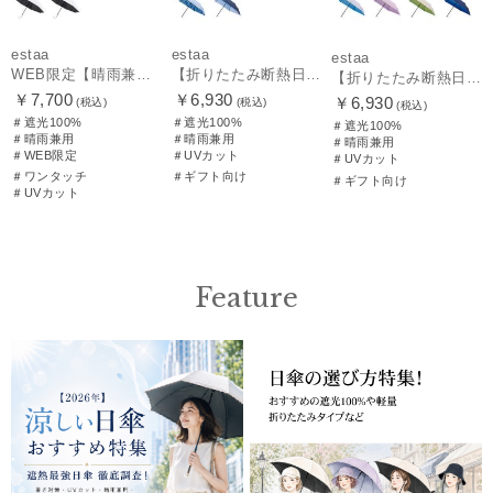
estaa
estaa
estaa
WEB限定【晴雨兼用日傘】エスタ(estaa)REIKYAKUパラソル 55㎝ ラディクール 遮光100 UV100 ボタンジャンプ
【折りたたみ断熱日傘】エスタ (estaa) ハニカム断熱パラソル 折りたたみ傘 晴雨兼用 遮光100 UV100
【折りたたみ断熱日傘】エスタ (estaa) ハニカム断熱パラソル グラデーション 折りたたみ傘 晴雨兼用 遮光100 UV100
￥7,700
￥6,930
￥6,930
(税込)
(税込)
(税込)
＃遮光100%
＃遮光100%
＃遮光100%
＃晴雨兼用
＃晴雨兼用
＃晴雨兼用
＃WEB限定
＃UVカット
＃UVカット
＃ワンタッチ
＃ギフト向け
＃ギフト向け
＃UVカット
Feature