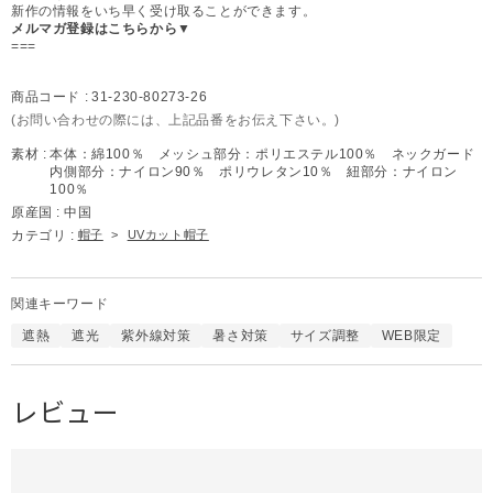
新作の情報をいち早く受け取ることができます。
メルマガ登録はこちらから▼
===
商品コード :
31-230-80273-26
(お問い合わせの際には、上記品番をお伝え下さい。)
素材 :
本体：綿100％ メッシュ部分：ポリエステル100％ ネックガード
内側部分：ナイロン90％ ポリウレタン10％ 紐部分：ナイロン
100％
原産国 :
中国
カテゴリ :
帽子
>
UVカット帽子
関連キーワード
遮熱
遮光
紫外線対策
暑さ対策
サイズ調整
WEB限定
レビュー