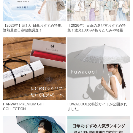
【2026年】涼しい日傘おすすめ特集。
【2026年】日傘の選び方おすすめ特
遮熱最強日傘徹底調査！
集！遮光100%や折りたたみや軽量
HANWAY PREMIUM GIFT
FUWACOOLの特設サイトが公開され
COLLECTION
ました。