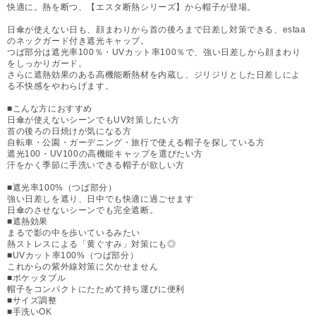
快適に。熱を断つ、【エスタ断熱シリーズ】から帽子が登場。
日傘が使えない日も、顔まわりから首の後ろまで日差し対策できる、estaa
のネックガード付き遮光キャップ。
つば部分は遮光率100％・UVカット率100％で、強い日差しから顔まわり
をしっかりガード。
さらに遮熱効果のある高機能断熱材を内蔵し、ジリジリとした日差しによ
る不快感をやわらげます。
■こんな方におすすめ
日傘が使えないシーンでもUV対策したい方
首の後ろの日焼けが気になる方
自転車・公園・ガーデニング・旅行で使える帽子を探している方
遮光100・UV100の高機能キャップを選びたい方
汗をかく季節に手洗いできる帽子が欲しい方
■遮光率100%（つば部分）
強い日差しを遮り、日中でも快適に過ごせます
日傘のさせないシーンでも完全遮断。
■遮熱効果
まるで影の中を歩いているみたい
熱ストレスによる「黄ぐすみ」対策にも◎
■UVカット率100%（つば部分）
これからの紫外線対策に欠かせません
■ポケッタブル
帽子をコンパクトにたためて持ち運びに便利
■サイズ調整
■手洗いOK