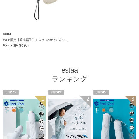
estaa
WEB限定【遮光帽子】エスタ（estaa）ネックガード付きキャップ UV100 遮光100 遮熱 サイズ調整 手洗いOK
¥3,630円(税込)
estaa
ランキング
UNISEX
UNISEX
UNISEX
1
2
3