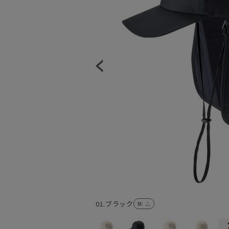
01.ブラック
M
: △