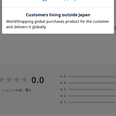
カテゴリ :
帽子
>
UVカット帽子
関連キーワード
遮熱
遮光
紫外線対策
暑さ対
0.0
★
5
★
4
0
★
3
レビュー件数：
件
★
2
★
1