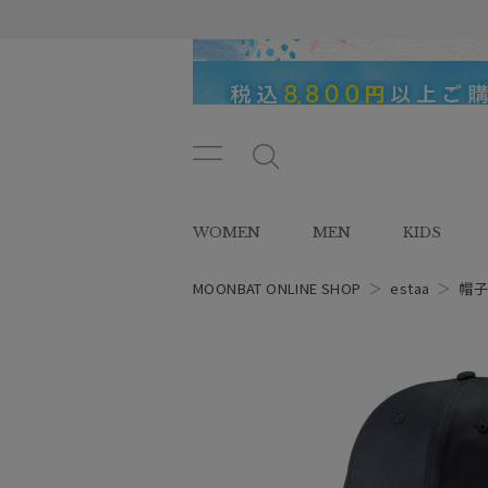
メニ
メ
ュー
ニ
ボタ
ュ
WOMEN
MEN
KIDS
ン
ー
ボ
タ
MOONBAT ONLINE SHOP
＞
estaa
＞
帽
ン