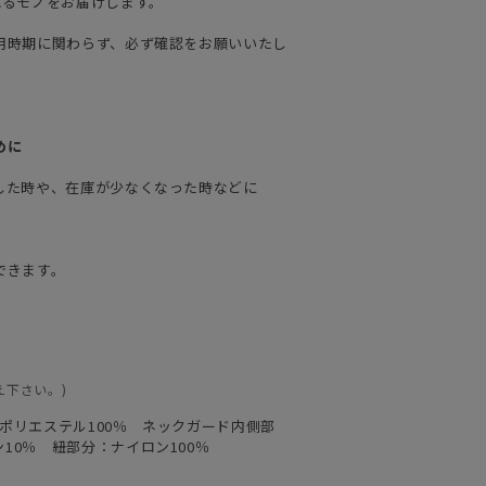
れるモノをお届けします。
用時期に関わらず、必ず確認をお願いいたし
めに
した時や、在庫が少なくなった時などに
できます。
え下さい。)
：ポリエステル100％ ネックガード内側部
10％ 紐部分：ナイロン100％