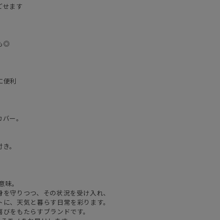
ごせます
も◎
に便利
カバー。
付き。
の意味。
身を守りつつ、その状況を受け入れ、
トに、天気と暮らす日常を彩ります。
喜びをもたらすブランドです。