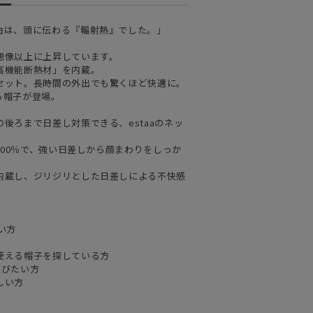
由は、頭に伝わる『輻射熱』でした。」
想像以上に上昇しています。
高機能断熱材」を内蔵。
セット。長時間の外出でも驚くほど快適に。
ら帽子が登場。
後ろまで日差し対策できる、estaaのネッ
100％で、強い日差しから顔まわりをしっか
内蔵し、ジリジリとした日差しによる不快感
い方
使える帽子を探している方
選びたい方
しい方