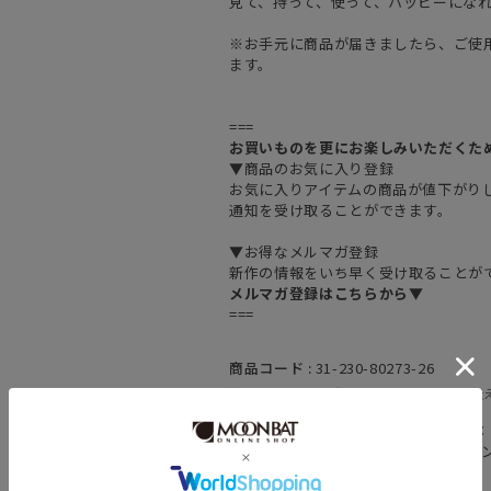
見て、持って、使って、ハッピーにな
※お手元に商品が届きましたら、ご使
ます。
===
お買いものを更にお楽しみいただくた
▼商品のお気に入り登録
お気に入りアイテムの商品が値下がり
通知を受け取ることができます。
▼お得なメルマガ登録
新作の情報をいち早く受け取ることが
メルマガ登録はこちらから▼
===
商品コード :
31-230-80273-26
(お問い合わせの際には、上記品番をお伝
素材 :
本体：綿100％ メッシュ部分
分：ナイロン90％ ポリウレタン
原産国 :
中国