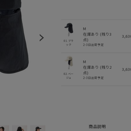
M
在庫あり (残り
3
3,6
点)
01.ブラ
2-3日出荷予定
ック
M
在庫あり (残り
2
3,6
点)
02.ベー
2-3日出荷予定
ジュ
商品説明