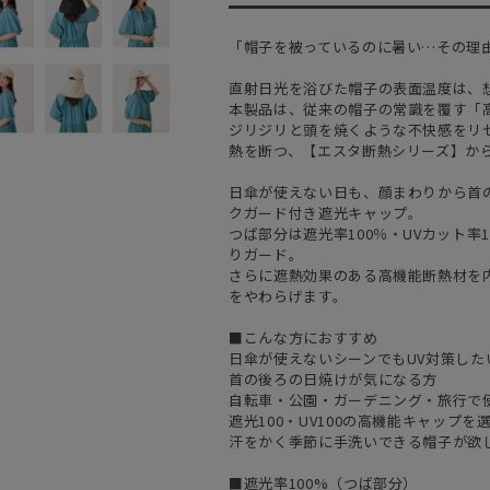
「帽子を被っているのに暑い…その理
直射日光を浴びた帽子の表面温度は、
本製品は、従来の帽子の常識を覆す「
ジリジリと頭を焼くような不快感をリ
熱を断つ、【エスタ断熱シリーズ】か
日傘が使えない日も、顔まわりから首の
クガード付き遮光キャップ。
つば部分は遮光率100％・UVカット率
りガード。
さらに遮熱効果のある高機能断熱材を
をやわらげます。
■こんな方におすすめ
日傘が使えないシーンでもUV対策した
首の後ろの日焼けが気になる方
自転車・公園・ガーデニング・旅行で
遮光100・UV100の高機能キャップを
汗をかく季節に手洗いできる帽子が欲
■遮光率100%（つば部分）