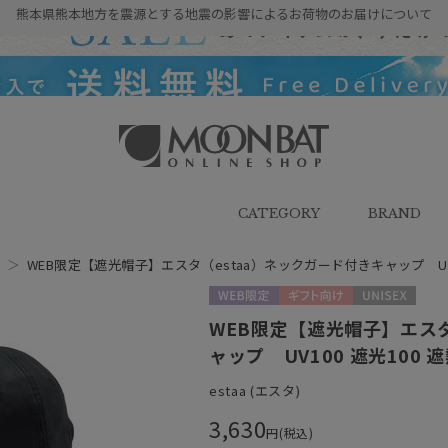
熊本県熊本地方を震源とする地震の影響によるお荷物のお届けについて
雨傘・日傘・マフラー・ストール・
帽子の通販｜MOONBAT ONLINE
SHOP（ムーンバットオンラインシ
CATEGORY
BRAND
ョップ）
子
＞
WEB限定【遮光帽子】エスタ（estaa）ネックガード付きキャップ UV1
WEB限定
ギフト向け
UNISEX
WEB限定【遮光帽子】エスタ
ャップ UV100 遮光100 
estaa (エスタ)
3,630
円(税込)