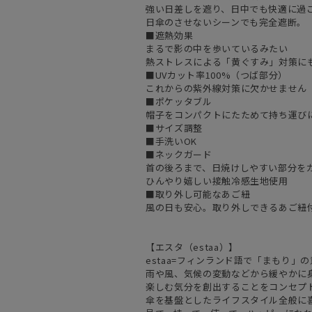
強い日差しを遮り、日中でも快適に過
日傘のさせないシーンでも完全遮断。
■遮熱効果
まるで影の中を歩いているみたい
熱ストレスによる「黄ぐすみ」対策に
■UVカット率100%（つば部分）
これからの紫外線対策に欠かせません
■ポケッタブル
帽子をコンパクトにたためて持ち運び
■サイズ調整
■手洗いOK
■ネックガード
首の後ろまで、日焼けしやすい部分を
ひんやり嬉しい接触冷感生地使用
■取り外し可能なあご紐
風の日も安心。取り外しできるあご紐
【エスタ（estaa）】
estaa=フィンランド語で「まもり」
雨や風、気候の変動などから緩やかに
楽しむ気分を創出することをコンセプ
傘を基盤としたライフスタイル全般に