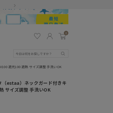
Gmailをお使いのお客様
0
お気
ロ
カー
に入
グ
ト
り
イ
ン
検
索
00 遮光100 遮熱 サイズ調整 手洗いOK
（estaa）ネックガード付きキ
遮熱 サイズ調整 手洗いOK