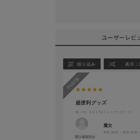
ユーザーレビ
絞り込み
表示：
超便利グッズ
色：02. キジトラ(ミント)
サイズ：F
魔女
年代:
60代
性別:
女性