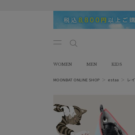
メニ
メ
ュー
ニ
ボタ
ュ
WOMEN
MEN
KIDS
ン
ー
ボ
タ
MOONBAT ONLINE SHOP
＞
estaa
＞
レイ
ン