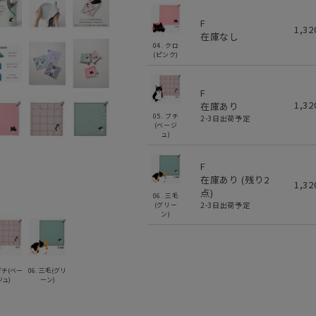
F
1,3
在庫なし
04. クロ
(ピンク)
F
1,3
在庫あり
05. ブチ
2-3日出荷予定
(ベージ
ュ)
F
在庫あり (残り
2
1,3
点)
06. 三毛
2-3日出荷予定
(グリー
ン)
 ブチ(ベー
06. 三毛(グリ
ジュ)
ーン)