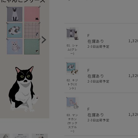
F
1,3
在庫あり
01. シャ
2-3日出荷予定
ム(グレ
ー)
F
1,3
在庫あり
02. キジ
2-3日出荷予定
トラ(ミ
ント)
F
1,3
在庫あり
03. マン
チカン
2-3日出荷予定
(サック
スブル
ー)