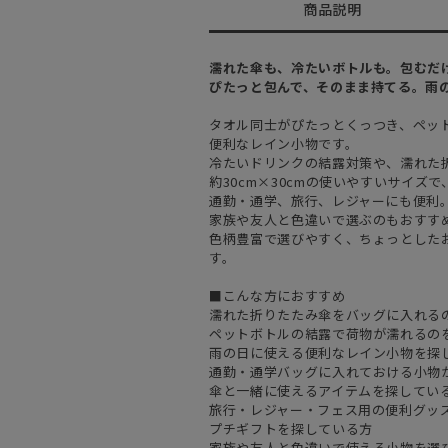
商品説明
濡れた傘も、冷たいボトルも。包むだ
ぴたっと包んで、そのまま持てる。雨
タオル同士がぴたっとくっつき、ペッ
便利なレイン小物です。
冷たいドリンクの結露対策や、濡れた
約30cm×30cmの使いやすいサイ
通勤・通学、旅行、レジャーにも便利
家族や友人と色違いで選ぶのもおすす
色柄豊富で選びやすく、ちょっとした
す。
■こんな方におすすめ
濡れた折りたたみ傘をバッグに入れる
ペットボトルの結露で荷物が濡れるの
雨の日に使える便利なレイン小物を探
通勤・通学バッグに入れておける小物
傘と一緒に使えるアイテムを探してい
旅行・レジャー・フェス用の便利グッ
プチギフトを探している方
家族や友人と色違いで使える小物を選