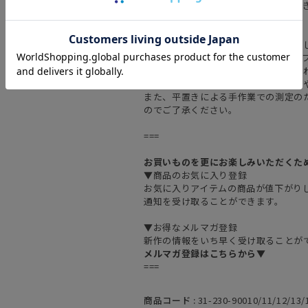
・洗濯を繰り返すことで、多少くっつ
※本製品はくっつきやすい素材を使用
合がございます。気になる場合はテー
※商品が届きましたら、使用時期に関
※生産時期や生産過程上、商品サイズ
また、平置きによる手作業での測定の
のでご了承ください。
===
お買いものを更にお楽しみいただくた
▼商品のお気に入り登録
お気に入りアイテムの商品が値下がり
通知を受け取ることができます。
▼お得なメルマガ登録
新作の情報をいち早く受け取ることが
メルマガ登録はこちらから▼
===
商品コード :
31-230-90010/11/12/13/