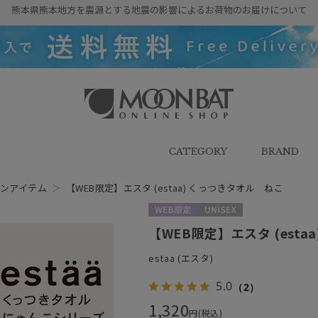
熊本県熊本地方を震源とする地震の影響によるお荷物のお届けについて
雨傘・日傘・マフラー・ストール・
帽子の通販｜MOONBAT ONLINE
SHOP（ムーンバットオンラインシ
CATEGORY
BRAND
ョップ）
ンアイテム
＞
【WEB限定】エスタ (estaa) くっつきタオル ねこ
WEB限定
UNISEX
【WEB限定】エスタ (est
estaa (エスタ)
5.0
（2）
1,320
円(税込)