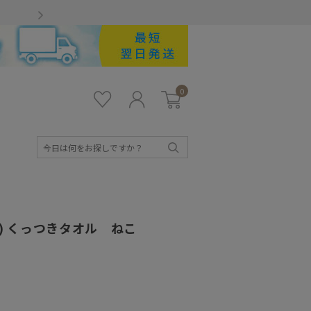
Gmailをお使いのお客様
0
お気
ロ
カー
に入
グ
ト
り
イ
ン
検
索
aa) くっつきタオル ねこ