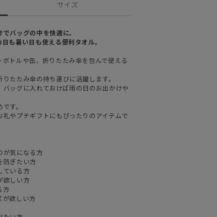
サイズ
けでバッグの中を快適に。
の日も暑い日も使える便利タオル。
トボトルや缶、折りたたみ傘を包んで使える
折りたたみ傘の持ち運びに活躍します。
ズで、バッグに入れておけば雨の日のお出かけや
。
めです。
お礼やプチギフトにもぴったりのアイテムで
のが気になる方
を防ぎたい方
している方
が欲しい方
る方
ズが欲しい方
びたい方