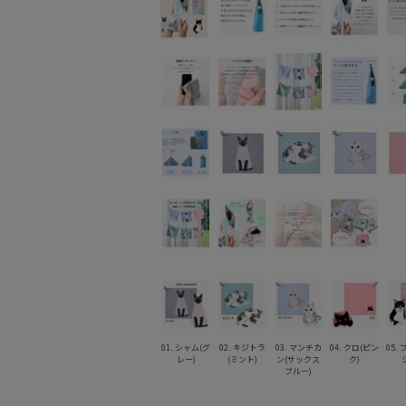
01. シャム(グ
02. キジトラ
03. マンチカ
04. クロ(ピン
05.
レー)
(ミント)
ン(サックス
ク)
ブルー)