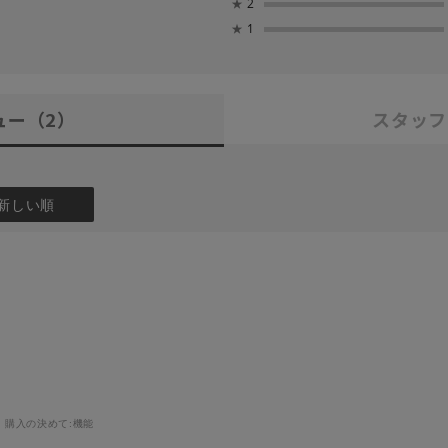
★
2
★
1
ュー
（2）
スタッフ
新しい順
購入の決めて:
機能