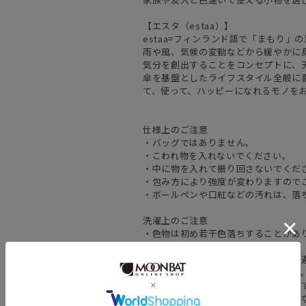
【エスタ（estaa）】
estaa=フィンランド語で「まもり」
雨や風、気候の変動などから緩やかに
気分を創出することをコンセプトに、
傘を基盤としたライフスタイル全般に
て、使って、ハッピーになれるモノを
仕様上のご注意
・バッグではありません。
・こわれ物を入れないでください。
・中に物を入れて振り回さないでくだ
・包み方により強度が変わりますので
・ボールペンや口紅などの汚れは、落
洗濯上のご注意
・色物は初め若干色落ちすることがあ
い。
・選択の際には、漂白剤のご使用はお
・摩擦により色落ちする事があります
・洗濯ネットに入れて洗うことをおす
手絞りの場合は弱く、乾燥機は使用し