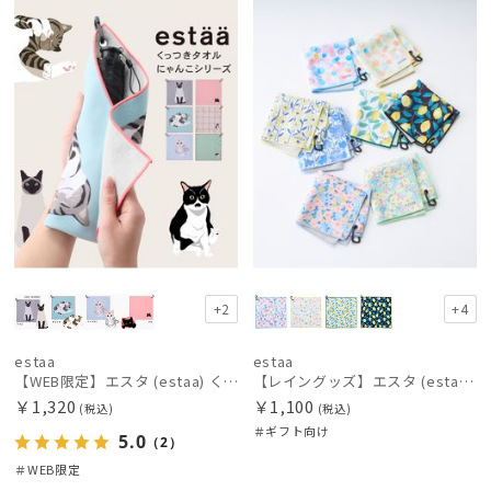
定
X
向け
X
価格の高い
絞り込み
順
価格の低い
順
人気順
レディース
メンズ
キッズ
売上点数順
カテゴリー
お気に入り
順
+2
+4
ブランド
estaa
estaa
BLUNT
【WEB限定】エスタ (estaa) くっつきタオル ねこ
【レイングッズ】エスタ (estaa) くっつきタオル
ブラント
￥1,320
￥1,100
(税込)
(税込)
DAKS
＃ギフト向け
5.0
（2）
ダックス
＃WEB限定