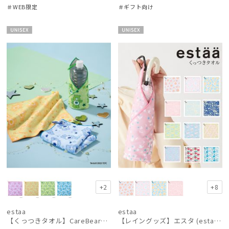
＃WEB限定
＃ギフト向け
ミエル
mila schon
UNISE
UNISE
ミラ・ショーン
X
X
MIRACLE TECH
ミラクルテック
OTHER BRAND
アザーブランド
PAUL&JOE ACCESSOIRES
ポールアンドジョー アクセソワ
POLO RALPH LAUREN
ポロ ラルフ ローレン
+2
+8
SWASH LONDON
スウォッシュロンドン
estaa
estaa
【くっつきタオル】CareBearsTM（ケアベアTM）全面プリント柄くっつきタオル
【レイングッズ】エスタ (estaa) くっつきタオル
urawaza