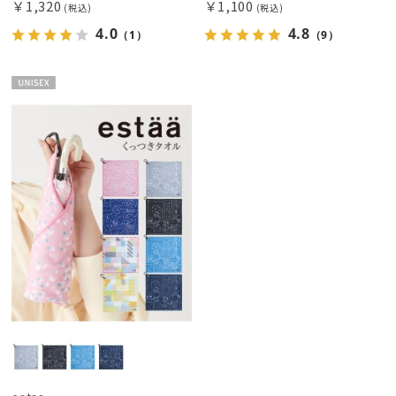
￥1,320
￥1,100
(税込)
(税込)
ウラワザ
4.0
4.8
（1）
（9）
傘機能
UNISE
帽子
X
その他
カラー
価格・割引率
在庫表示
販売状況