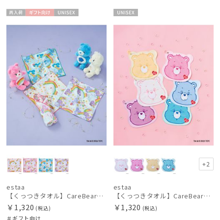
estaa
エスタ
再入
ギフト
UNISE
UNISE
荷
向け
X
X
FLO(A)TUS
フロータス
FURLA
フルラ
Fuwacool®
フワクール®
Gracy
グレイシー
HANWAY
+2
ハンウェイ
estaa
estaa
HANWAY（ギフト）
【くっつきタオル】CareBearsTM（ケアベアTM）全面プリント柄くっつきタオル
【くっつきタオル】CareBearsTM（ケアベアTM）ダイカットくっつきタオル
ハンウェイギフト
￥1,320
￥1,320
(税込)
(税込)
＃ギフト向け