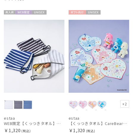
HELEN KAMINSKI
ヘレンカミンスキー
再入
WEB限
UNISE
ギフト
UNISE
HIROKO KOSHINO
荷
定
X
向け
X
ヒロコ コシノ
LANVIN COLLECTION
ランバン コレクション
LANVIN en Bleu
ランバン オン ブルー
MACKINTOSH PHILOSOPHY
マッキントッシュ フィロソフィー
MAGICAL TECH
マジカルテック
+2
masu
estaa
estaa
マス
WEB限定【くっつきタオル】エスタ（estaa）ボーダー
【くっつきタオル】CareBearsTM（ケアベアTM）ダイカットくっつきタオル
￥1,320
￥1,320
(税込)
(税込)
miel