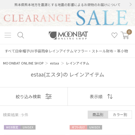
熊本県熊本地方を震源とする地震の影響によるお荷物のお届けについて
0
すべて
日傘
帽子
UV手袋
雨傘
レインアイテム
マフラー・ストール
財布・革小物
MOONBAT ONLINE SHOP
＞
estaa
＞
レインアイテム
estaa(エスタ)の レインアイテム
表示
絞り込み検索
表示順
順
検索結果 : 9
件
商品別
カラー別
おすすめ
WEB限
UNISE
ギフト
UNISE
新着