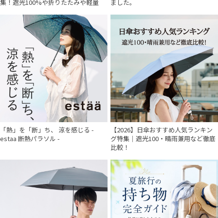
集！遮光100%や折りたたみや軽量
ました。
「熱」を「断」ち、 涼を感じる -
【2026】日傘おすすめ人気ランキン
estaa 断熱パラソル -
グ特集｜遮光100・晴雨兼用など徹底
比較！