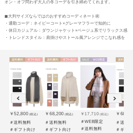
オン・オフ問わず大人の冬コーデを引き締めてくれます。
◼︎大判サイズならではのおすすめコーディネート術
・通勤コーデ：ネイビーコート×グレーマフラーで知的に
・休日カジュアル：ダウンジャケット×ベージュ系でリラックス感
・トレンドスタイル：肩掛けやストール風アレンジでこなれ感を
ト
送料無
ギフト
送料無
ギフト
セー
WEB限
送料無
UNISE
UNISE
送料無
WOME
UNISE
料
向け
料
向け
ル
定
料
X
X
料
N
X
￥52,800
￥68,200
￥68,20
￥17,710
込)
(税込)
(税込)
(税込)
＃WEB限定
＃送料無料
＃送料無料
＃送料
＃送料無料
け
＃ギフト向け
＃ギフト向け
＃ギフ