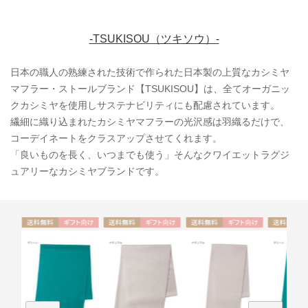
-TSUKISOU（ツキソウ）-
日本の職人の熟練された技術で作られた日本製の上質なカシミヤ
マフラー・ストールブランド【TSUKISOU】は、全てオーガニッ
クカシミヤを使用しサステナビリティにも配慮されています。
繊細に織り込まれたカシミヤマフラーの光沢感は羽織るだけで、
コーデイネートをクラスアップさせてくれます。
「良いものを長く、いつまでも使う」そんなクワイエットラグジ
ュアリーなカシミヤブランドです。
ト
送料無
ギフト
送料無
ギフト
送料無
ギフト
送料無
UNISE
UNISE
UNISE
UNISE
料
向け
料
向け
料
向け
料
X
X
X
X