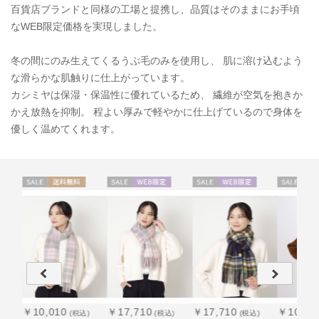
百貨店ブランドと同様の工場と提携し、品質はそのままにお手頃
なWEB限定価格を実現しました。
冬の間にのみ生えてくるうぶ毛のみを使用し、 肌に溶け込むよう
な滑らかな肌触りに仕上がっています。
カシミヤは保湿・保温性に優れているため、 繊維が空気を抱きか
かえ放熱を抑制。 程よい厚みで軽やかに仕上げているので身体を
優しく温めてくれます。
セー
送料無
セー
WEB限
セー
WEB限
セー
送
WOME
送料無
WOME
送料無
WOME
WOME
ル
料
ル
定
ル
定
ル
料
N
料
N
料
N
N
￥10,010
￥17,710
￥17,710
￥10,01
)
(税込)
(税込)
(税込)