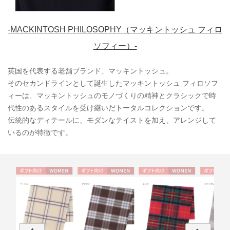
-MACKINTOSH PHILOSOPHY（マッキントッシュ フィロ
ソフィー）-
英国を代表する老舗ブランド、マッキントッシュ。
そのセカンドラインとして誕生したマッキントッシュ フィロソフ
ィーは、マッキントッシュのモノづくりの精神とクラシックで時
代性のあるスタイルを受け継いだトータルコレクションです。
伝統的なディテールに、モダンなテイストを加え、アレンジして
いるのが特徴です。
ME
ギフト
WOME
ギフト
WOME
ギフト
WOME
ギフト
向け
N
向け
N
向け
N
向け