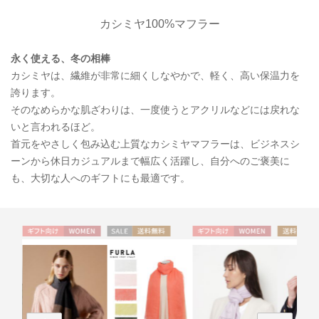
カシミヤ100%マフラー
永く使える、冬の相棒
カシミヤは、繊維が非常に細くしなやかで、軽く、高い保温力を
誇ります。
そのなめらかな肌ざわりは、一度使うとアクリルなどには戻れな
いと言われるほど。
首元をやさしく包み込む上質なカシミヤマフラーは、ビジネスシ
ーンから休日カジュアルまで幅広く活躍し、自分へのご褒美に
も、大切な人へのギフトにも最適です。
ME
ギフト
WOME
セー
送料無
ギフト
WOME
送料無
WOME
WOME
向け
N
ル
料
向け
N
料
N
N