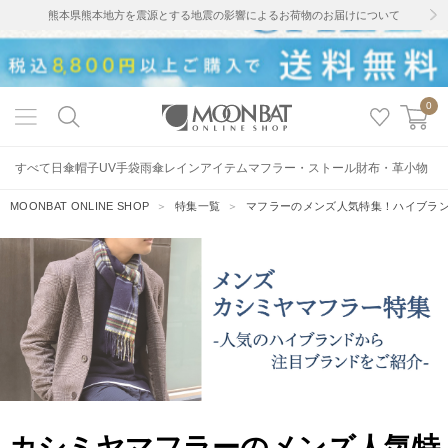
熊本県熊本地方を震源とする地震の影響によるお荷物のお届けについて
0
すべて
日傘
帽子
UV手袋
雨傘
レインアイテム
マフラー・ストール
財布・革小物
MOONBAT ONLINE SHOP
＞
特集一覧
＞
マフラーのメンズ人気特集！ハイブラ
カシミヤマフラーのメンズ人気特