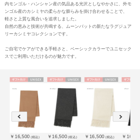
内モンゴル・ハンシャン産の気品ある光沢としなやかさに、外モ
ンゴル産のカシミヤの柔らかな膨らみを掛け合わせることで、
軽さと上質な風合いを追求しました。
自然の恵みと技術が共鳴する、ムーンバットの新たなラグジュア
リーカシミヤコレクションです。
ご自宅でケアができる手軽さと、ベーシックカラーでユニセック
スでご利用いただけるのが魅力です。
SE
ギフト
UNISE
ギフト
UNISE
ギフト
UNISE
ギフト
向け
X
向け
X
向け
X
向け
￥16,500
￥16,500
￥16,500
￥16,50
込)
(税込)
(税込)
(税込)