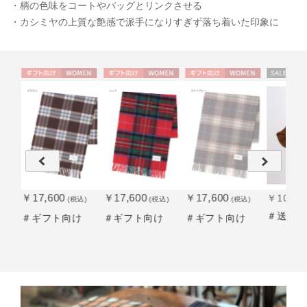
・柄の色味をコートやバッグとリンクさせる
・カシミヤの上質な艶感で派手になりすぎず落ち着いた印象に
ME
ギフト
WOME
ギフト
WOME
ギフト
WOME
セー
送
WOME
向け
N
向け
N
向け
N
ル
料
N
￥17,600
￥17,600
￥17,600
￥10,01
込)
(税込)
(税込)
(税込)
＃送料
け
＃ギフト向け
＃ギフト向け
＃ギフト向け