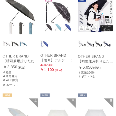
OTHER BRAND
OTHER BRAND
OTHER BRAND
【雨傘】アルジー（ALGY）ドット 長傘 【公式ムーンバット】 キッズ 子供傘 55cm 58cm 55cmは窓付き
【晴雨兼用折りたたみ日傘】ミズノ（MIZUNO）ワンポイントロゴ 一級遮光99.99% 遮熱 UV99％以上 晴雨兼用 軽量
【晴雨兼用折りたたみ日傘】ミズノ（MIZUNO）ハンズフリー 遮光100% 遮熱 UV100％ 軽量
44%OFF
￥3,850
￥6,050
(税込)
(税込)
￥1,100
(税込)
＃軽量
＃遮光100%
＃晴雨兼用
＃ギフト向け
＃WEB限定
＃UVカット
KIDS
MEN
MEN
4
5
6