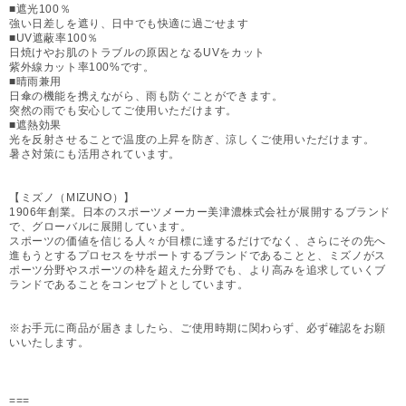
■遮光100％
強い日差しを遮り、日中でも快適に過ごせます
■UV遮蔽率100％
日焼けやお肌のトラブルの原因となるUVをカット
紫外線カット率100%です。
■晴雨兼用
日傘の機能を携えながら、雨も防ぐことができます。
突然の雨でも安心してご使用いただけます。
■遮熱効果
光を反射させることで温度の上昇を防ぎ、涼しくご使用いただけます。
暑さ対策にも活用されています。
【ミズノ（MIZUNO）】
1906年創業。日本のスポーツメーカー美津濃株式会社が展開するブランド
で、グローバルに展開しています。
スポーツの価値を信じる人々が目標に達するだけでなく、さらにその先へ
進もうとするプロセスをサポートするブランドであることと、ミズノがス
ポーツ分野やスポーツの枠を超えた分野でも、より高みを追求していくブ
ランドであることをコンセプトとしています。
※お手元に商品が届きましたら、ご使用時期に関わらず、必ず確認をお願
いいたします。
===