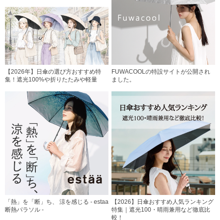
【2026年】日傘の選び方おすすめ特
FUWACOOLの特設サイトが公開され
集！遮光100%や折りたたみや軽量
ました。
「熱」を「断」ち、 涼を感じる - estaa
【2026】日傘おすすめ人気ランキング
断熱パラソル -
特集｜遮光100・晴雨兼用など徹底比
較！