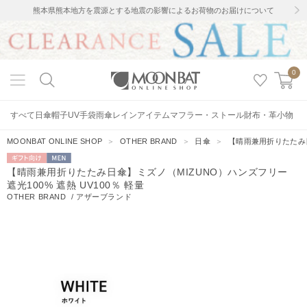
熊本県熊本地方を震源とする地震の影響によるお荷物のお届けについて
0
すべて
日傘
帽子
UV手袋
雨傘
レインアイテム
マフラー・ストール
財布・革小物
MOONBAT ONLINE SHOP
＞
OTHER BRAND
＞
日傘
＞
【晴雨兼用折りたたみ日
ギフト向
MEN
【晴雨兼用折りたたみ日傘】ミズノ（MIZUNO）ハンズフリー
け
遮光100% 遮熱 UV100％ 軽量
OTHER BRAND
/
アザーブランド
2