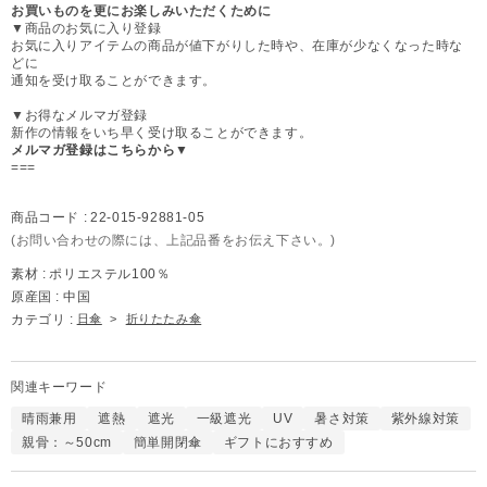
お買いものを更にお楽しみいただくために
▼商品のお気に入り登録
お気に入りアイテムの商品が値下がりした時や、在庫が少なくなった時な
どに
通知を受け取ることができます。
▼お得なメルマガ登録
新作の情報をいち早く受け取ることができます。
メルマガ登録はこちらから▼
===
商品コード :
22-015-92881-05
(お問い合わせの際には、上記品番をお伝え下さい。)
素材 :
ポリエステル100％
原産国 :
中国
カテゴリ :
日傘
>
折りたたみ傘
関連キーワード
晴雨兼用
遮熱
遮光
一級遮光
UV
暑さ対策
紫外線対策
親骨：～50cm
簡単開閉傘
ギフトにおすすめ