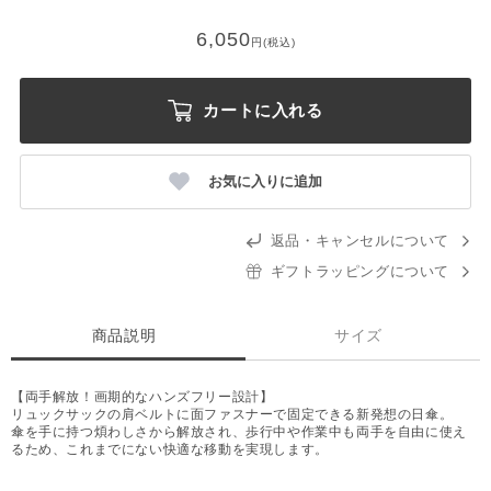
6,050
円(税込)
カートに入れる
お気に入りに追加
返品・キャンセルについて
ギフトラッピングについて
商品説明
サイズ
【両手解放！画期的なハンズフリー設計】
リュックサックの肩ベルトに面ファスナーで固定できる新発想の日傘。
傘を手に持つ煩わしさから解放され、歩行中や作業中も両手を自由に使え
るため、これまでにない快適な移動を実現します。