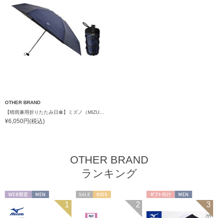
OTHER BRAND
【晴雨兼用折りたたみ日傘】ミズノ（MIZUNO）ハンズフリー 遮光100% 遮熱 UV100％ 軽量
¥6,050円(税込)
OTHER BRAND
ランキング
WEB限定
MEN
セール
KIDS
ギフト向け
MEN
1
2
3