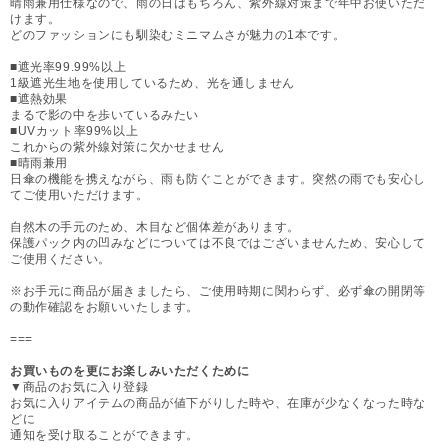
晴雨兼用仕様なので、雨の日はもちろん、紫外線対策まで年中お使いただ
けます。
どのファッションにも馴染むミニマムさが魅力の1本です。
■遮光率99.99%以上
1級遮光生地を使用しているため、光を通しません
■遮熱効果
まるで影の中を歩いているみたい
■UVカット率99%以上
これからの紫外線対策に欠かせません
■晴雨兼用
日傘の機能を携えながら、雨も防ぐことができます。突然の雨でも安心し
てご使用いただけます。
自然木の手元のため、木目など個体差があります。
保護パック内の凹みなどについては不良ではございませんため、安心して
ご使用ください。
※お手元に商品が届きましたら、ご使用時期に関わらず、必ず傘の開閉等
の動作確認をお願いいたします。
===
お買いものを更にお楽しみいただくために
▼商品のお気に入り登録
お気に入りアイテムの商品が値下がりした時や、在庫が少なくなった時な
どに
通知を受け取ることができます。