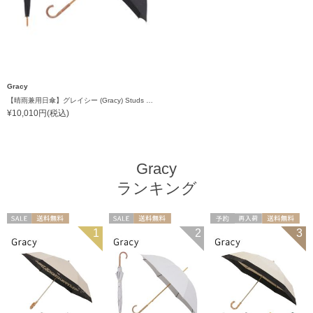
Gracy
【晴雨兼用日傘】グレイシー (Gracy) Studs 一級遮光99.99% 遮熱 UV99％
¥10,010円(税込)
Gracy
ランキング
セール
送料無料
セール
送料無料
予約
再入荷
送料無料
1
2
3
ギフト向け
WOMEN
ギフト向け
WOMEN
ギフト向け
WOMEN