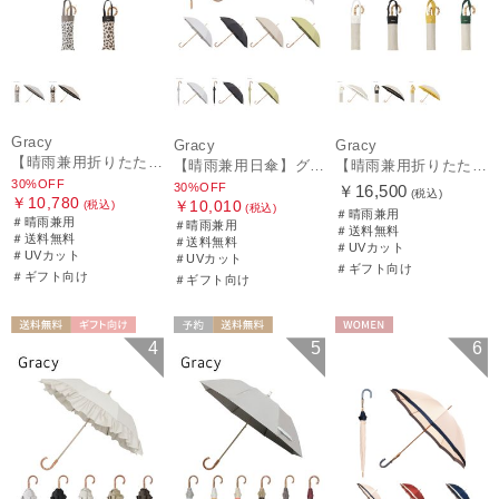
Gracy
Gracy
Gracy
【晴雨兼用折りたたみ日傘】グレイシー (Gracy) Leopard Back Print 一級遮光99.99% 遮熱 UV99％ 簡単開閉
【晴雨兼用日傘】グレイシー (Gracy) Studs 一級遮光99.99% 遮熱 UV99％
【晴雨兼用折りたたみ日傘】グレイシー (Gracy) Natural bicolor 遮光99% 遮熱 UV99％ 簡単開閉
30%OFF
30%OFF
￥16,500
(税込)
￥10,780
￥10,010
(税込)
(税込)
＃晴雨兼用
＃晴雨兼用
＃晴雨兼用
＃送料無料
＃送料無料
＃送料無料
＃UVカット
＃UVカット
＃UVカット
＃ギフト向け
＃ギフト向け
＃ギフト向け
送料無料
ギフト向け
予約
送料無料
WOMEN
4
5
6
WOMEN
WOMEN