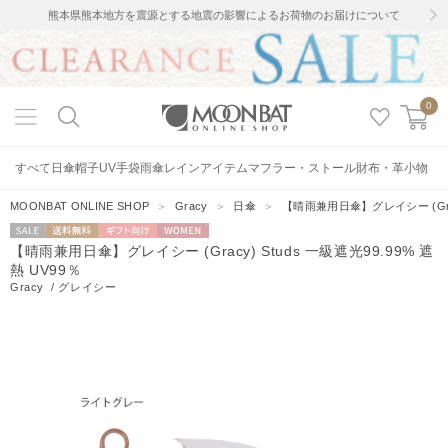
熊本県熊本地方を震源とする地震の影響によるお荷物のお届けについて
0
すべて
日傘
帽子
UV手袋
雨傘
レインアイテム
マフラー・ストール
財布・革小物
MOONBAT ONLINE SHOP
＞
Gracy
＞
日傘
＞
【晴雨兼用日傘】グレイシー (Gracy
セー
送料無料
ギフト向
WOMEN
【晴雨兼用日傘】グレイシー (Gracy) Studs 一級遮光99.99% 遮
ル
け
熱 UV99％
Gracy
/
グレイシー
5