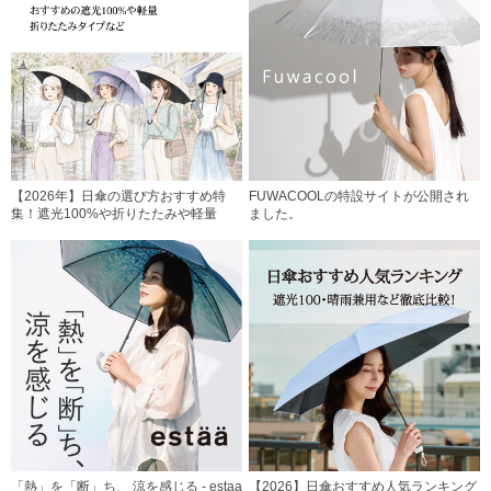
【2026年】日傘の選び方おすすめ特
FUWACOOLの特設サイトが公開され
集！遮光100%や折りたたみや軽量
ました。
「熱」を「断」ち、 涼を感じる - estaa
【2026】日傘おすすめ人気ランキング