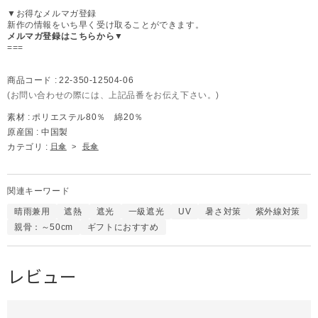
▼お得なメルマガ登録
新作の情報をいち早く受け取ることができます。
メルマガ登録はこちらから▼
===
商品コード :
22-350-12504-06
(お問い合わせの際には、上記品番をお伝え下さい。)
素材 :
ポリエステル80％ 綿20％
原産国 :
中国製
カテゴリ :
日傘
>
長傘
関連キーワード
晴雨兼用
遮熱
遮光
一級遮光
UV
暑さ対策
紫外線対策
親骨：～50cm
ギフトにおすすめ
レビュー