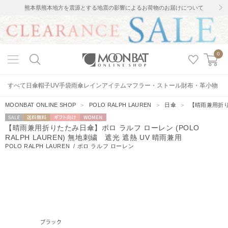
熊本県熊本地方を震源とする地震の影響によるお荷物のお届けについて
0
すべて
日傘
帽子
UV手袋
雨傘
レインアイテム
マフラー・ストール
財布・革小物
MOONBAT ONLINE SHOP
＞
POLO RALPH LAUREN
＞
日傘
＞
【晴雨兼用折りた
セー
送料無料
ギフト向
WOMEN
【晴雨兼用折りたたみ日傘】ポロ ラルフ ローレン (POLO
ル
け
RALPH LAUREN) 無地刺繍 遮光 遮熱 UV 晴雨兼用
POLO RALPH LAUREN
/
ポロ ラルフ ローレン
24