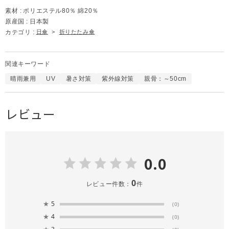
素材 :
ポリエステル80％ 綿20％
原産国 :
日本製
カテゴリ :
日傘
>
折りたたみ傘
関連キーワード
晴雨兼用
UV
暑さ対策
紫外線対策
親骨：～50cm
レビュー
0.0
0
レビュー件数：
件
★
5
(0)
★
4
(0)