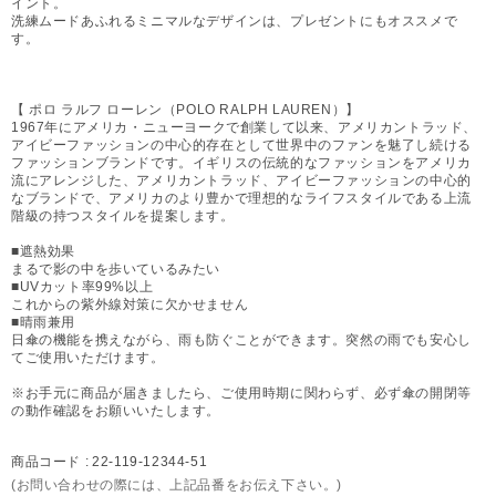
イント。
洗練ムードあふれるミニマルなデザインは、プレゼントにもオススメで
す。
【 ポロ ラルフ ローレン（POLO RALPH LAUREN）】
1967年にアメリカ・ニューヨークで創業して以来、アメリカントラッド、
アイビーファッションの中心的存在として世界中のファンを魅了し続ける
ファッションブランドです。イギリスの伝統的なファッションをアメリカ
流にアレンジした、アメリカントラッド、アイビーファッションの中心的
なブランドで、アメリカのより豊かで理想的なライフスタイルである上流
階級の持つスタイルを提案します。
■遮熱効果
まるで影の中を歩いているみたい
■UVカット率99%以上
これからの紫外線対策に欠かせません
■晴雨兼用
日傘の機能を携えながら、雨も防ぐことができます。突然の雨でも安心し
てご使用いただけます。
※お手元に商品が届きましたら、ご使用時期に関わらず、必ず傘の開閉等
の動作確認をお願いいたします。
商品コード :
22-119-12344-51
(お問い合わせの際には、上記品番をお伝え下さい。)