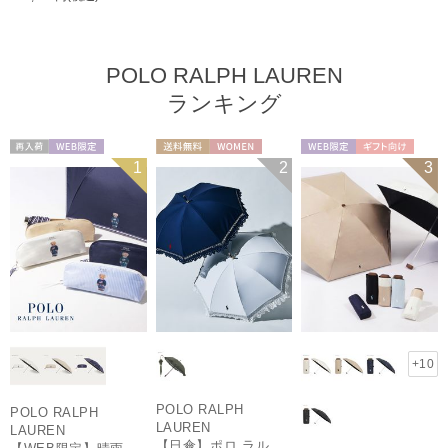
POLO RALPH LAUREN
ランキング
再入荷
WEB限定
送料無料
WOMEN
WEB限定
ギフト向け
1
2
3
WOMEN
UNISEX
+10
POLO RALPH
POLO RALPH
LAUREN
LAUREN
【日傘】ポロ ラルフ ローレン(POLO RALPH LAUREN)エンブフリル 長傘 【公式ムーンバット】 遮光 遮熱 UV 晴雨兼用