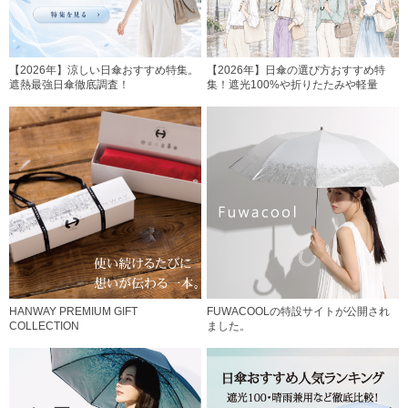
【2026年】涼しい日傘おすすめ特集。
【2026年】日傘の選び方おすすめ特
遮熱最強日傘徹底調査！
集！遮光100%や折りたたみや軽量
HANWAY PREMIUM GIFT
FUWACOOLの特設サイトが公開され
COLLECTION
ました。