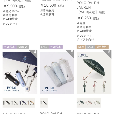
【WEB限定】晴雨兼用折りたたみ日傘 ポロ ラルフ ローレン（POLO RALPH LAUREN）ワンポイントベア 遮光100 UV100
POLO RALPH
￥16,500
￥9,900
(税込)
(税込)
LAUREN
＃晴雨兼用
＃遮光100%
【WEB限定】晴雨兼用折りたたみ日傘 ポロ ラルフ ローレン ポロポニー刺繍 POLO BEAR 雨の日OK 遮光100% 遮熱 簡単開閉 UV100% 晴雨兼用
＃送料無料
＃晴雨兼用
￥8,250
(税込)
＃WEB限定
＃軽量
＃UVカット
＃晴雨兼用
＃WEB限定
＃UVカット
＃ギフト向け
WEB限定
UNISEX
セール
WEB限定
NEW
セール
送料無料
4
5
6
WOMEN
ギフト向け
WOMEN
POLO RALPH