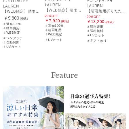
POLO RALPH
POLO RALPH
LAUREN
LAUREN
LAUREN
【WEB限定】晴雨兼用折りたたみ日傘 ポロ ラルフ ローレン（POLO RALPH LAUREN）シャンブレーレース 遮光100 UV100
【晴雨兼用折りたたみ日傘】ポロ ラルフ ローレン (POLO RALPH LAUREN) フローラル刺繍 遮光 遮熱 UV
【WEB限定】晴雨兼用自動開閉日傘 ポロ ラルフ ローレン（POLO RALPH LAUREN）ベア 遮光100 UV100 ワンタッチ開閉
20%OFF
20%OFF
￥9,900
(税込)
￥7,920
￥13,200
(税込)
(税込)
＃遮光100%
＃遮光100%
＃晴雨兼用
＃晴雨兼用
＃晴雨兼用
＃送料無料
＃WEB限定
＃WEB限定
＃UVカット
＃ワンタッチ
＃UVカット
＃ギフト向け
＃自動開閉
＃UVカット
Feature