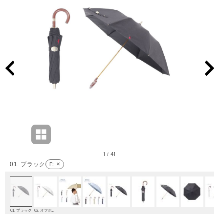
1
41
/
01. ブラック
F
: ✕
01. ブラック
02. オフホワイト