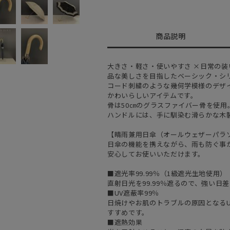
商品説明
大きさ・軽さ・使いやすさ ×日常の
品な美しさを目指したベーシック・シ
コード刺繍のような幾何学模様のデザ
かわいらしいアイテムです。
骨は50㎝のグラスファイバー骨を使用
ハンドルには、手に馴染む滑らかな木
【晴雨兼用日傘（オールウェザーパラ
日傘の機能を携えながら、雨も防ぐ事
安心してお使いいただけます。
■遮光率99.99％（1級遮光生地使用）
直射日光を99.99％遮るので、強い
■UV遮蔽率99％
日焼けやお肌のトラブルの原因となるU
すすめです。
■遮熱効果