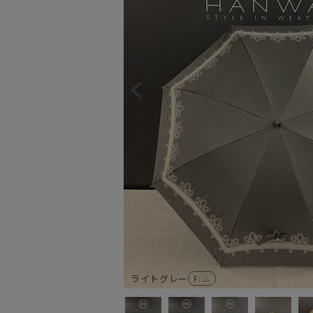
ライトグレー
F
: △