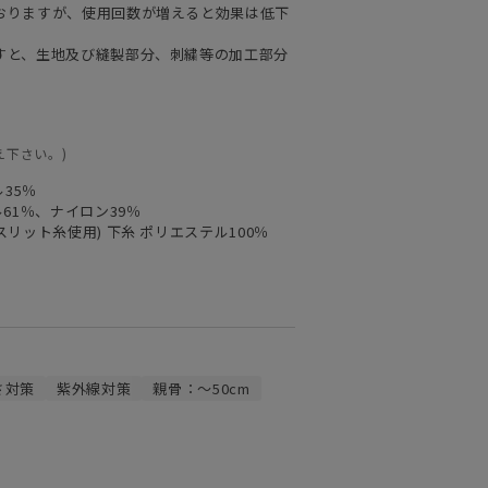
おりますが、使用回数が増えると効果は低下
すと、生地及び縫製部分、刺繍等の加工部分
え下さい。)
35％
61％、ナイロン39％
スリット糸使用) 下糸 ポリエステル100％
さ対策
紫外線対策
親骨：～50cm