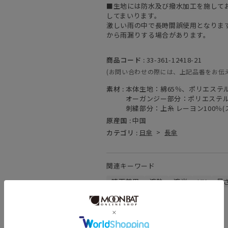
■生地には防水及び撥水加工を施して
してまいります。
激しい雨の中で長時間誤使用となりま
から雨漏りする場合があります。
商品コード :
33-361-12418-21
(お問い合わせの際には、上記品番をお伝
素材 :
本体生地：綿65％、ポリエステル
オーガンジー部分：ポリエステル
刺繍部分：上糸 レーヨン100％(
原産国 :
中国
カテゴリ :
日傘
>
長傘
関連キーワード
晴雨兼用
遮熱
遮光
UV
暑