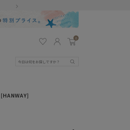
Gmailをお使いのお客様
0
お気
ロ
カー
に入
グ
ト
り
イ
ン
検
索
 [HANWAY]