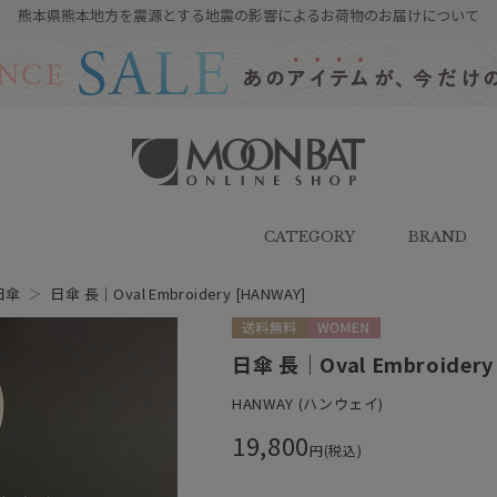
熊本県熊本地方を震源とする地震の影響によるお荷物のお届けについて
雨傘・日傘・マフラー・ストール・
帽子の通販｜MOONBAT ONLINE
SHOP（ムーンバットオンラインシ
CATEGORY
BRAND
ョップ）
日傘
＞
日傘 長｜Oval Embroidery [HANWAY]
送料無料
WOMEN
日傘 長｜Oval Embroidery
HANWAY (ハンウェイ)
19,800
円(税込)