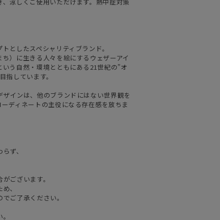
ぎ、涼しくご使用いただけます。熱中症対策
プトとしたスペシャリティブランド。
まち）に生きる人々を絵にするウェザーアイ
いう自然・環境とともにある21世紀の”オ
を目指しています。
デザインは、他のブランドにはない世界観を
コーディネートの主役になる存在感を放ちま
わらず、
合がございます。
ため、
のでご了承ください。
い。