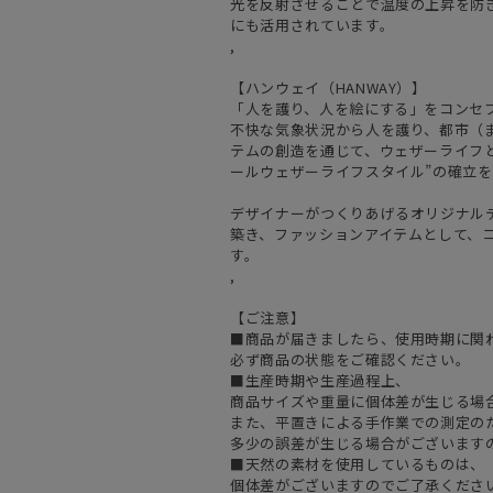
光を反射させることで温度の上昇を防
にも活用されています。
,
【ハンウェイ（HANWAY）】
「人を護り、人を絵にする」をコンセ
不快な気象状況から人を護り、都市（
テムの創造を通じて、ウェザーライフと
ールウェザーライフスタイル”の確立
デザイナーがつくりあげるオリジナル
築き、ファッションアイテムとして、
す。
,
【ご注意】
■商品が届きましたら、使用時期に関
必ず商品の状態をご確認ください。
■生産時期や生産過程上、
商品サイズや重量に個体差が生じる場
また、平置きによる手作業での測定の
多少の誤差が生じる場合がございます
■天然の素材を使用しているものは、
個体差がございますのでご了承くださ