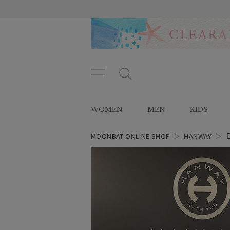
メニ
メ
ュー
ニ
ボタ
ュ
WOMEN
MEN
KIDS
ン
ー
ボ
タ
MOONBAT ONLINE SHOP
＞
HANWAY
＞
ン