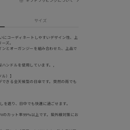
ギフトラッピングについて
サイズ
装いにコーディネートしやすいデザイン性、上
リーズ。
インとオーガンジーを組み合わせた、上品で
。
製ハンドルを使用しています。,
ソル）】
ができる全天候型の日傘です。突然の雨でも
日差しを遮り、日中でも快適に過ごせます。
Vのカット率99%以上です。紫外線対策にお