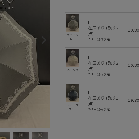
F
在庫あり (残り
2
19,8
点)
ライトグ
2-3日出荷予定
レー
F
在庫あり (残り
2
19,8
点)
ベージュ
2-3日出荷予定
F
在庫あり (残り
1
19,8
点)
ディープ
2-3日出荷予定
ブルー