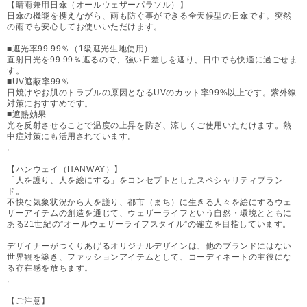
【晴雨兼用日傘（オールウェザーパラソル）】
日傘の機能を携えながら、雨も防ぐ事ができる全天候型の日傘です。突然
の雨でも安心してお使いいただけます。
■遮光率99.99％（1級遮光生地使用）
直射日光を99.99％遮るので、強い日差しを遮り、日中でも快適に過ごせま
す。
■UV遮蔽率99％
日焼けやお肌のトラブルの原因となるUVのカット率99%以上です。紫外線
対策におすすめです。
■遮熱効果
光を反射させることで温度の上昇を防ぎ、涼しくご使用いただけます。熱
中症対策にも活用されています。
,
【ハンウェイ（HANWAY）】
「人を護り、人を絵にする」をコンセプトとしたスペシャリティブラン
ド。
不快な気象状況から人を護り、都市（まち）に生きる人々を絵にするウェ
ザーアイテムの創造を通じて、ウェザーライフという自然・環境とともに
ある21世紀の”オールウェザーライフスタイル”の確立を目指しています。
デザイナーがつくりあげるオリジナルデザインは、他のブランドにはない
世界観を築き、ファッションアイテムとして、コーディネートの主役にな
る存在感を放ちます。
,
【ご注意】