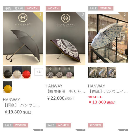
予約
再入荷
WOMEN
WOMEN
セール
WOMEN
1
2
3
+4
HANWAY
HANWAY
【晴雨兼用 折りたたみ日傘】ハンウェイ（ＨＡＮＷＡＹ）Vestido de frida（べスティード・デ・フリーダ）
【雨傘】ハンウェイ (HANWAY) Lily CJ（リリー・シー・ジェー） 日本製 親骨：51～55cm
30%OFF
￥22,000
(税込)
HANWAY
￥13,860
(税込)
【雨傘】 ハンウェイ （HANWAY） Couturier クチュリエ 長傘 日本製
￥19,800
(税込)
セール
WOMEN
セール
WOMEN
WOMEN