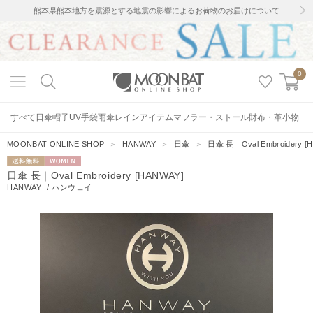
熊本県熊本地方を震源とする地震の影響によるお荷物のお届けについて
0
すべて
日傘
帽子
UV手袋
雨傘
レインアイテム
マフラー・ストール
財布・革小物
MOONBAT ONLINE SHOP
＞
HANWAY
＞
日傘
＞
日傘 長｜Oval Embroidery [
送料無料
WOMEN
日傘 長｜Oval Embroidery [HANWAY]
HANWAY
/
ハンウェイ
1