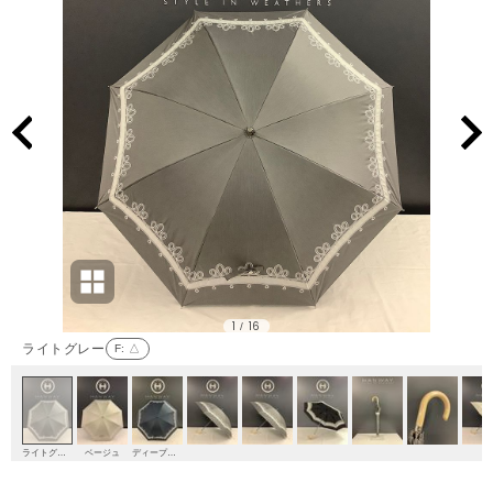
1
16
/
ライトグレー
F
: △
ライトグレー
ベージュ
ディープブルー