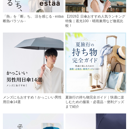
「熱」を「断」ち、 涼を感じる - estaa
【2026】日傘おすすめ人気ランキング
断熱パラソル -
特集｜遮光100・晴雨兼用など徹底比
較！
メンズにもおすすめ！かっこいい男性
夏旅行の持ち物完全ガイド｜快適に楽
用日傘14選
しむための服装・必需品・便利グッズ
まで紹介