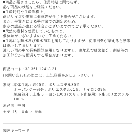
■商品が届きましたら、使用時期に関わらず、
必ず商品の状態をご確認ください。
■生産時期や生産過程上、
商品サイズや重量に個体差が生じる場合がございます。
また、平置きによる手作業での測定のため、
多少の誤差が生じる場合がございますのでご了承ください。
■天然の素材を使用しているものは、
個体差がございますのでご了承ください。
■生地には防水及び撥水加工を施しておりますが、使用回数が増えると効果
は低下してまいります。
激しい雨の中で長時間誤使用となりますと、生地及び縫製部分、刺繍等の
加工部分から雨漏りする場合があります。
商品コード :
33-361-12418-21
(お問い合わせの際には、上記品番をお伝え下さい。)
素材 :
本体生地：綿65％、ポリエステル35％
オーガンジー部分：ポリエステル61％、ナイロン39％
刺繍部分：上糸 レーヨン100％(スリット糸使用) 下糸 ポリエステル
100％
原産国 :
中国
カテゴリ :
日傘
>
長傘
関連キーワード