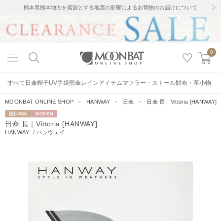
熊本県熊本地方を震源とする地震の影響によるお荷物のお届けについて
0
すべて
日傘
帽子
UV手袋
雨傘
レインアイテム
マフラー・ストール
財布・革小物
MOONBAT ONLINE SHOP
＞
HANWAY
＞
日傘
＞
日傘 長｜Vittoria [HANWAY]
送料無料
WOMEN
日傘 長｜Vittoria [HANWAY]
HANWAY
/
ハンウェイ
4