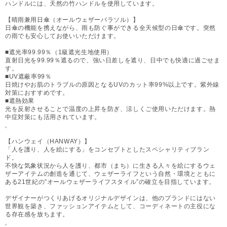
ハンドルには、天然の竹ハンドルを使用しています。
【晴雨兼用日傘（オールウェザーパラソル）】
日傘の機能を携えながら、雨も防ぐ事ができる全天候型の日傘です。突然
の雨でも安心してお使いいただけます。
■遮光率99.99％（1級遮光生地使用）
直射日光を99.99％遮るので、強い日差しを遮り、日中でも快適に過ごせま
す。
■UV遮蔽率99％
日焼けやお肌のトラブルの原因となるUVのカット率99%以上です。紫外線
対策におすすめです。
■遮熱効果
光を反射させることで温度の上昇を防ぎ、涼しくご使用いただけます。熱
中症対策にも活用されています。
,
【ハンウェイ（HANWAY）】
「人を護り、人を絵にする」をコンセプトとしたスペシャリティブラン
ド。
不快な気象状況から人を護り、都市（まち）に生きる人々を絵にするウェ
ザーアイテムの創造を通じて、ウェザーライフという自然・環境とともに
ある21世紀の”オールウェザーライフスタイル”の確立を目指しています。
デザイナーがつくりあげるオリジナルデザインは、他のブランドにはない
世界観を築き、ファッションアイテムとして、コーディネートの主役にな
る存在感を放ちます。
,