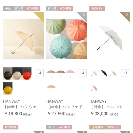
予約
再入荷
WOMEN
再入荷
WOMEN
WOMEN
1
2
3
+4
+4
+1
HANWAY
HANWAY
HANWAY
【雨傘】 ハンウェイ （HANWAY） Couturier クチュリエ 長傘 日本製
【雨傘】ハンウェイ （HANWAY ）真田耳（サナダミミ）長傘 日本製 カーボン骨
【日傘】 ヘレンカミンスキー（HELEN KAMINSKI） X ハンウェイ (HANWAY) コラボ プロヴァンスタイプ 麻無地 ラフィアコード 折りたたみ傘 曲がり手元 純パラソル
￥19,800
￥27,500
￥33,000
(税込)
(税込)
(税込)
WOMEN
セール
WOMEN
送料無料
WOMEN