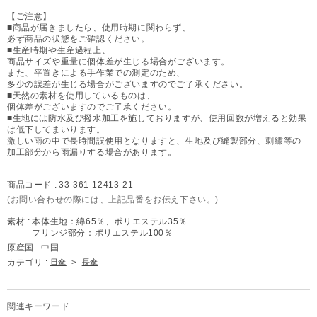
【ご注意】
■商品が届きましたら、使用時期に関わらず、
必ず商品の状態をご確認ください。
■生産時期や生産過程上、
商品サイズや重量に個体差が生じる場合がございます。
また、平置きによる手作業での測定のため、
多少の誤差が生じる場合がございますのでご了承ください。
■天然の素材を使用しているものは、
個体差がございますのでご了承ください。
■生地には防水及び撥水加工を施しておりますが、使用回数が増えると効果
は低下してまいります。
激しい雨の中で長時間誤使用となりますと、生地及び縫製部分、刺繍等の
加工部分から雨漏りする場合があります。
商品コード :
33-361-12413-21
(お問い合わせの際には、上記品番をお伝え下さい。)
素材 :
本体生地：綿65％、ポリエステル35％
フリンジ部分：ポリエステル100％
原産国 :
中国
カテゴリ :
日傘
>
長傘
関連キーワード