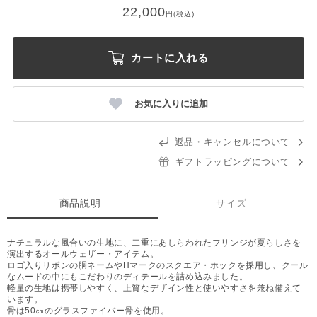
22,000
円(税込)
カートに入れる
お気に入りに追加
返品・キャンセルについて
ギフトラッピングについて
商品説明
サイズ
ナチュラルな風合いの生地に、二重にあしらわれたフリンジが夏らしさを
演出するオールウェザー・アイテム。
ロゴ入りリボンの胴ネームやHマークのスクエア・ホックを採用し、クール
なムードの中にもこだわりのディテールを詰め込みました。
軽量の生地は携帯しやすく、上質なデザイン性と使いやすさを兼ね備えて
います。
骨は50㎝のグラスファイバー骨を使用。