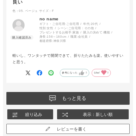
良い
色：05. ベージュ
サイズ：F
no name
ギフト・ご自宅用:
ご自宅用
年代:
20代
性別:
女性
シーン:
ご自宅用：その他
プレゼントするお相手:
家族
購入の決めて:
機能
身長:
156～160cm
職業:
会社員
都道府県:
神奈川県
軽いし、ワンタッチで開閉できて、折りたたみも楽。使いやすい
と思う。
参考になった
3
Like!
3
もっと見る
絞り込み
表示：新しい順
レビューを書く