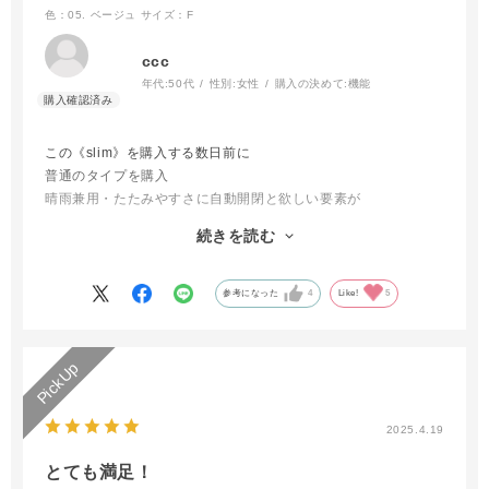
色：05. ベージュ
サイズ：F
ccc
年代:
50代
性別:
女性
購入の決めて:
機能
この《slim》を購入する数日前に
普通のタイプを購入
晴雨兼用・たたみやすさに自動開閉と欲しい要素が
全て揃っていて大満足でした
続きを読む
が、《slim》タイプがあるのを知り母にも
プレゼントしました
今年の夏は安泰です
参考になった
4
Like!
5
2025.4.19
とても満足！