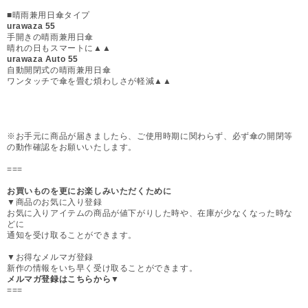
■晴雨兼用日傘タイプ
urawaza 55
手開きの晴雨兼用日傘
晴れの日もスマートに▲▲
urawaza Auto 55
自動開閉式の晴雨兼用日傘
ワンタッチで傘を畳む煩わしさが軽減▲▲
※お手元に商品が届きましたら、ご使用時期に関わらず、必ず傘の開閉等
の動作確認をお願いいたします。
===
お買いものを更にお楽しみいただくために
▼商品のお気に入り登録
お気に入りアイテムの商品が値下がりした時や、在庫が少なくなった時な
どに
通知を受け取ることができます。
▼お得なメルマガ登録
新作の情報をいち早く受け取ることができます。
メルマガ登録はこちらから▼
===