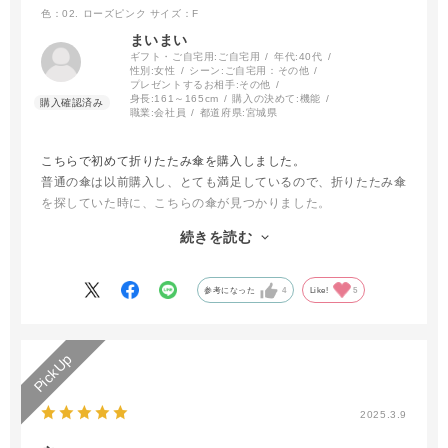
色：02. ローズピンク
サイズ：F
まいまい
ギフト・ご自宅用:
ご自宅用
年代:
40代
性別:
女性
シーン:
ご自宅用：その他
プレゼントするお相手:
その他
身長:
161～165cm
購入の決めて:
機能
職業:
会社員
都道府県:
宮城県
こちらで初めて折りたたみ傘を購入しました。
普通の傘は以前購入し、とても満足しているので、折りたたみ傘
を探していた時に、こちらの傘が見つかりました。
今まで使っていた安い自動開閉の折りたたみ傘とは全く違くて、
続きを読む
畳んだ時に形状記憶のようにきれいに畳まれ、くるくるとまとめ
るまでに時間がかからずできました。
参考になった
4
Like!
5
色もピンクを選びましたが想像通りの色で、とても満足していま
す！
2025.3.9