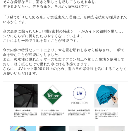
そんな憂鬱な日に、驚きと楽しさを感じてもらえる傘を。
デキるあなたへ、デキる傘を、それがurawazaです。
「3 秒で折りたためる傘」が実現出来た理由は、形態安定技術が採用されて
いるからです。
傘の裏側に貼られたPET 樹脂素材の特殊シートがガイドの役割を果たし、
シワにならずに折りたたみやすくなっています。
これにより一瞬で生地を巻くことが可能です。
傘の内側の特殊なシートにより、傘を畳む煩わしさから解放され、一瞬で
傘を畳むことが可能になりました。
また、撥水性に優れたケマーズ社製テフロン加工を施した生地を使用して
おり、軽く振るだけで優れた水はけを体感できます。
さらに、UVカット率90％以上のため、雨の日の紫外線を気にすることなく
お使いいただけます。