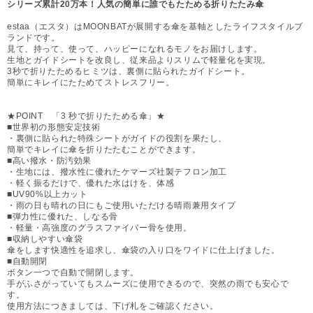
シリーズ累計20万本！人気の簡単に誰でもたためる折りたたみ傘
estaa（エスタ）はMOONBATが展開する傘を基軸としたライフスタイルブ
ランドです。
見て、持って、使って、ハッピーになれるモノをお届けします。
生地とガイドシートを改良し、従来品よりスリムで軽量化を実現。
3秒で折りたためるヒミツは、裏側に貼られたガイドシート。
簡単にキレイにたためてストレスフリー。
★POINT 「3 秒で折りたためる傘」★
■世界初の形態安定技術
・裏側に貼られた特殊シートがガイドの役割を果たし、
簡単でキレイに傘を折りたたむことができます。
■高い撥水・防汚効果
・生地には、撥水性に優れたケマーズ社製テフロン加工
・軽く振るだけで、優れた水はけを、体感
■UV90%以上カット
・雨の日も晴れの日にもご使用いただける晴雨兼用タイプ
■弾力性に優れた、しなる骨
・軽量・高強度のグラスファイバー骨を使用。
■収納しやすい傘袋
傘をします快適性を追求し、傘袋の入り口をワイドに仕上げました。
■自動開閉
ボタン一つで自動で開閉します。
手がふさがっていてもスムーズに使用できるので、突然の雨でも安心で
す。
使用方法につきましては、下げ札をご確認ください。