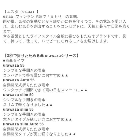
【エスタ（estaa）】
estaa=フィンランド語で「まもり」の意味。
雨や風、気候の変動などから緩やかに身を守りつつ、その状況を受け入
れ、楽しむ気分を創出することをコンセプトに、天気と暮らす日常を彩り
ます。
傘を基盤としたライフスタイル全般に喜びをもたらすブランドです。見
て、持って、使って、ハッピーになれるモノをお届けします。
【3秒で折りたためる傘 urawazaシリーズ】
■雨傘タイプ
urawaza 55
シンプルな手開きの雨傘
コンパクトで持ち運びにおすすめ▲▲
urawaza Auto 55
自動開閉式折りたたみ雨傘
ワンタッチで開閉できて雨の日もスマートに▲▲
urawaza slim 50
シンプルな手開きの雨傘
スリムで軽くなりました▲▲
urawaza slim 55
シンプルな手開きの雨傘
大きいタイプが欲しい方におすすめ▲▲
urawaza slim Auto 55
自動開閉式折りたたみ雨傘
自動開閉タイプが更に軽くなりました▲▲