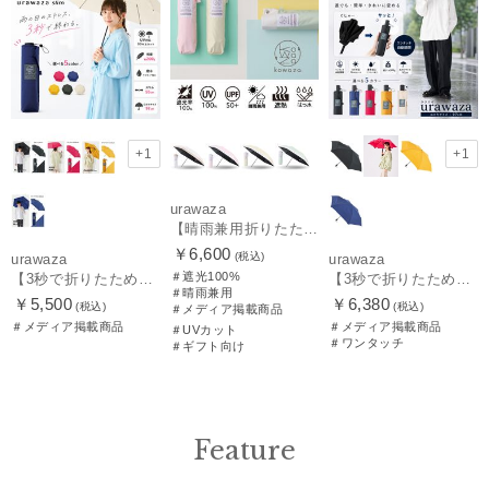
+1
+1
urawaza
【晴雨兼用折りたたみ日傘】パッとさして、サッとしまえる傘コワザ(kowaza) ライトボーダー 50 遮光100% UV100%
￥6,600
(税込)
urawaza
urawaza
＃遮光100%
【3秒で折りたためる 雨傘】urawaza(ウラワザ) slim 55cmUV プレーン UV加工
【3秒で折りたためる 雨傘】urawaza(ウラワザ) slim WJ55cmUV プレーン UV加工 自動開閉
＃晴雨兼用
￥5,500
￥6,380
(税込)
(税込)
＃メディア掲載商品
＃メディア掲載商品
＃メディア掲載商品
＃UVカット
＃ワンタッチ
＃ギフト向け
Feature