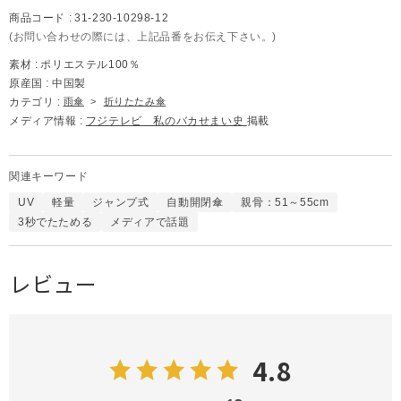
商品コード :
31-230-10298-12
(お問い合わせの際には、上記品番をお伝え下さい。)
素材 :
ポリエステル100％
原産国 :
中国製
カテゴリ :
雨傘
>
折りたたみ傘
メディア情報 :
フジテレビ 私のバカせまい史
掲載
関連キーワード
UV
軽量
ジャンプ式
自動開閉傘
親骨：51～55cm
3秒でたためる
メディアで話題
レビュー
4.8