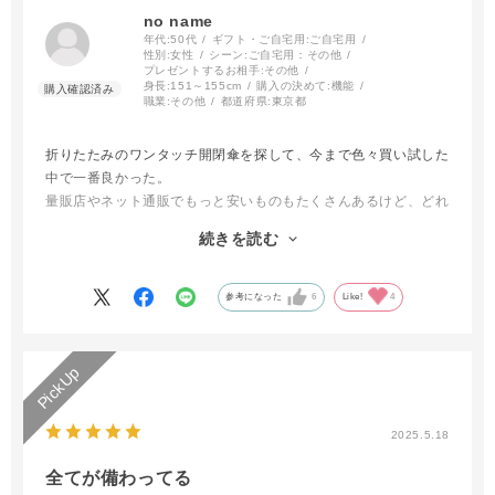
no name
年代:
50代
ギフト・ご自宅用:
ご自宅用
性別:
女性
シーン:
ご自宅用：その他
プレゼントするお相手:
その他
身長:
151～155cm
購入の決めて:
機能
職業:
その他
都道府県:
東京都
折りたたみのワンタッチ開閉傘を探して、今まで色々買い試した
中で一番良かった。
量販店やネット通販でもっと安いものもたくさんあるけど、どれ
も失敗したな、ダメだったなと思ったので。今回は傘メーカーの
続きを読む
物なら大丈夫だろうと買ってみた。
大正解！
開閉がスムーズ（今まで買った傘は意外とここがダメなものが多
参考になった
6
Like!
4
かった）
傘の内側に特殊コーティング？のようなものがあり閉じる時に本
当にきれいにビシッとたたまれる。一瞬でしまうことが出来る。
雨の日こそ視認が大事なのでカラフルな色にも満足。
2025.5.18
全てが備わってる