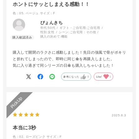
ホントにサッとしまえる感動！！
色：05. ベージュ
サイズ：F
ぴょんきち
年代:
50代
ギフト・ご自宅用:
ご自宅用
性別:
女性
シーン:
ご自宅用：その他
購入の決めて:
機能
購入して開閉のラクさに感動しました！先日の強風で骨がポキリ
と折れてしまったので、即時に同じ傘を再購入しました。
気に入り過ぎて同シリーズの日傘も購入しちゃいました！
参考になった
0
Like!
1
2025.6.3
本当に3秒
色：02. ローズピンク
サイズ：F