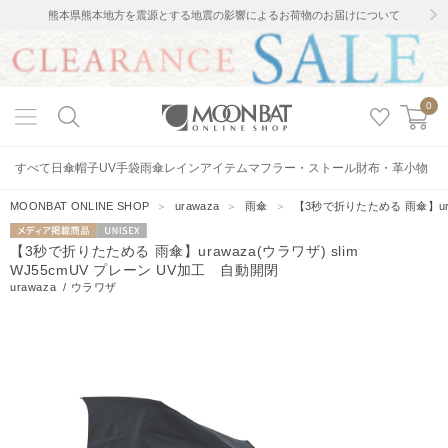
熊本県熊本地方を震源とする地震の影響によるお荷物のお届けについて
0
すべて
日傘
帽子
UV手袋
雨傘
レインアイテム
マフラー・ストール
財布・革小物
MOONBAT ONLINE SHOP
＞
urawaza
＞
雨傘
＞
【3秒で折りたためる 雨傘】uraw
メディア掲載
UNISEX
【3秒で折りたためる 雨傘】urawaza(ウラワザ) slim
商品
WJ55cmUV プレーン UV加工 自動開閉
urawaza
/
ウラワザ
133