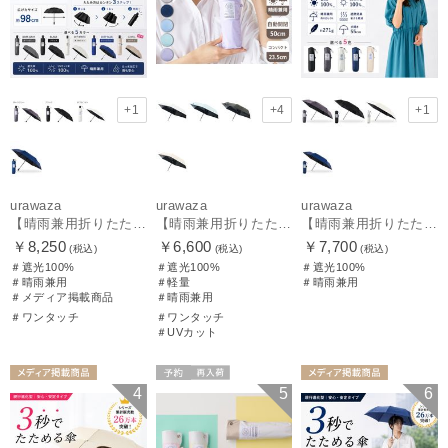
+1
+4
+1
urawaza
urawaza
urawaza
【晴雨兼用折りたたみ日傘】ウラワザ（urawaza）無地 55㎝ 晴雨兼用 遮光100% UV100% 自動開閉 ワンタッチ
【晴雨兼用折りたたみ日傘】パッとさして、サッとしまえる傘コワザ(kowaza) プレーン 50 遮光100% UV100% 自動開閉傘 ワンタッチ
【晴雨兼用折りたたみ日傘】ウラワザ（urawaza） 無地 55㎝ 折りたたみ傘 晴雨兼用 100%遮光 UV100%
￥8,250
￥6,600
￥7,700
(税込)
(税込)
(税込)
＃遮光100%
＃遮光100%
＃遮光100%
＃晴雨兼用
＃軽量
＃晴雨兼用
＃メディア掲載商品
＃晴雨兼用
＃ワンタッチ
＃ワンタッチ
＃UVカット
メディア掲載商
予約
再入荷
メディア掲載商
4
5
6
品
UNISEX
メディア掲載商
品
UNISEX
品
ギフト向け
UNISEX