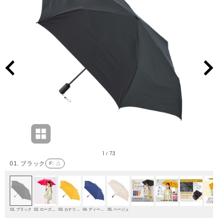
1
73
/
01. ブラック
F
: △
01. ブラック
02. ローズピンク
03. カナリア(カラシ)
04. ディープブルー
05. ベージュ