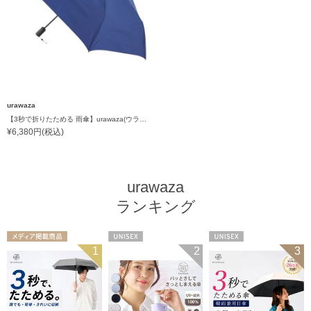
urawaza
【3秒で折りたためる 雨傘】urawaza(ウラワザ) slim WJ55cmUV プレーン UV加工 自動開閉
¥6,380円(税込)
urawaza
ランキング
メディア掲載商
UNISEX
UNISEX
1
2
3
品
UNISEX