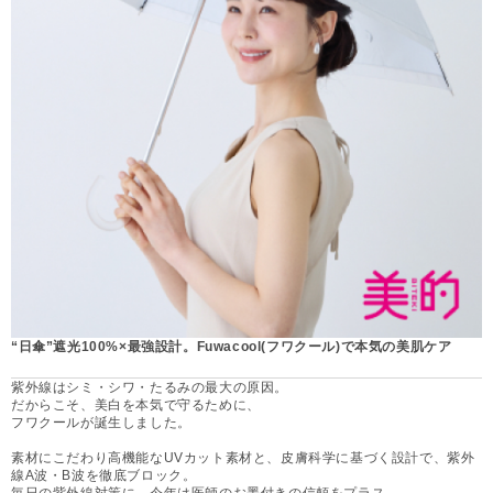
“日傘”遮光100%×最強設計。Fuwacool(フワクール)で本気の美肌ケア
紫外線はシミ・シワ・たるみの最大の原因。
だからこそ、美白を本気で守るために、
フワクールが誕生しました。
素材にこだわり高機能なUVカット素材と、皮膚科学に基づく設計で、紫外
線A波・B波を徹底ブロック。