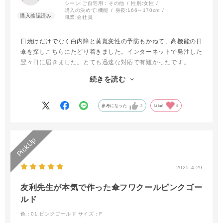
シーン:
ご自宅用：その他
性別:
女性
購入の決めて:
機能
身長:
166～170cm
職業:
会社員
日焼けだけでなく白内障と黄斑変性の予防もかねて、高機能の日
傘を探しこちらにたどり着きました。インターネットで発注した
翌々日に届きました。とても迅速な対応で有難かったです。
日傘はいくつも購入し使ってきましたが、この日傘は本当に軽く
続きを読む
いです。機能を重視したかったので折り畳みでも大きめのサイズ
を選びましたが、色味が美しくエレガントで、しかも機能はバッ
チリな上に絶対に忘れない収納袋もついています。袋はスナップ
参考になった
3
Like!
4
でハンドバックのハンドルにつけることもできますし、日傘のス
トラップにもスナップがついているので、とても便利です。よく
ある購入時の日傘の臭いも全くありませんので、受け取って直ぐ
に使うことが出来ました。
たたんで収納するのに少し時間がかかります。素材がしっかりし
ているからか、さっと丸めてたたむのが少々難しいですが、許容
2025.4.29
範囲です。これからたくさん使いたいと思います。
友利先生が本気で作った傘フワクールピンクゴー
ルド
色：01.ピンクゴールド
サイズ：F