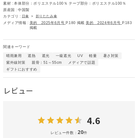
素材 :
本体部分：ポリエステル100％ テープ部分：ポリエステル100％
原産国 :
中国製
カテゴリ :
日傘
>
折りたたみ傘
メディア情報 :
美的 2025年6月号
P.180 掲載
美的 2024年6月号
P.183
掲載
関連キーワード
晴雨兼用
遮熱
遮光
一級遮光
UV
軽量
暑さ対策
紫外線対策
親骨：51～55cm
メディアで話題
ギフトにおすすめ
レビュー
4.6
20
レビュー件数：
件