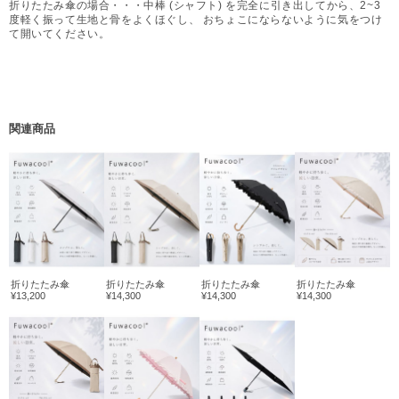
折りたたみ傘の場合・・・中棒 (シャフト) を完全に引き出してから、2~3
度軽く振って生地と骨をよくほぐし、 おちょこにならないように気をつけ
て開いてください。
関連商品
折りたたみ傘
折りたたみ傘
折りたたみ傘
折りたたみ傘
¥13,200
¥14,300
¥14,300
¥14,300