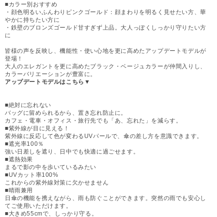
■カラー別おすすめ
・顔色明るいふんわりピンクゴールド：顔まわりを明るく見せたい方、華
やかに持ちたい方に
・鉄壁のブロンズゴールド甘すぎず上品。大人っぽくしっかり守りたい方
に
皆様の声を反映し、機能性・使い心地を更に高めたアップデートモデルが
登場！
大人のエレガントを更に高めたブラック・ベージュカラーが仲間入りし、
カラーバリエーションが豊富に。
アップデートモデルはこちら▼
■絶対に忘れない
バッグに留められるから、置き忘れ防止に。
カフェ・電車・オフィス・旅行先でも「あ、忘れた」を減らす。
■紫外線が目に見える！
紫外線に反応して色が変わるUVパールで、傘の差し方を意識できます。
■遮光率100％
強い日差しを遮り、日中でも快適に過ごせます。
■遮熱効果
まるで影の中を歩いているみたい
■UVカット率100%
これからの紫外線対策に欠かせません
■晴雨兼用
日傘の機能を携えながら、雨も防ぐことができます。突然の雨でも安心し
てご使用いただけます。
■大きめ55cmで、しっかり守る。