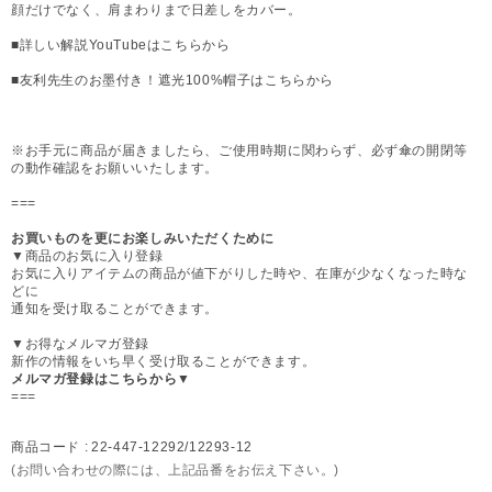
顔だけでなく、肩まわりまで日差しをカバー。
■詳しい解説YouTubeはこちらから
■友利先生のお墨付き！遮光100%帽子はこちらから
※お手元に商品が届きましたら、ご使用時期に関わらず、必ず傘の開閉等
の動作確認をお願いいたします。
===
お買いものを更にお楽しみいただくために
▼商品のお気に入り登録
お気に入りアイテムの商品が値下がりした時や、在庫が少なくなった時な
どに
通知を受け取ることができます。
▼お得なメルマガ登録
新作の情報をいち早く受け取ることができます。
メルマガ登録はこちらから▼
===
商品コード :
22-447-12292/12293-12
(お問い合わせの際には、上記品番をお伝え下さい。)