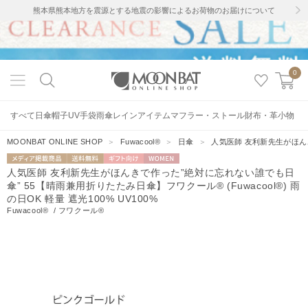
熊本県熊本地方を震源とする地震の影響によるお荷物のお届けについて
0
すべて
日傘
帽子
UV手袋
雨傘
レインアイテム
マフラー・ストール
財布・革小物
MOONBAT ONLINE SHOP
＞
Fuwacool®
＞
日傘
＞
人気医師 友利新先生がほんきで
メディア掲載
送料無料
ギフト向
WOMEN
人気医師 友利新先生がほんきで作った”絶対に忘れない誰でも日
商品
け
傘” 55【晴雨兼用折りたたみ日傘】フワクール® (Fuwacool®) 雨
の日OK 軽量 遮光100% UV100%
Fuwacool®
/
フワクール®
363