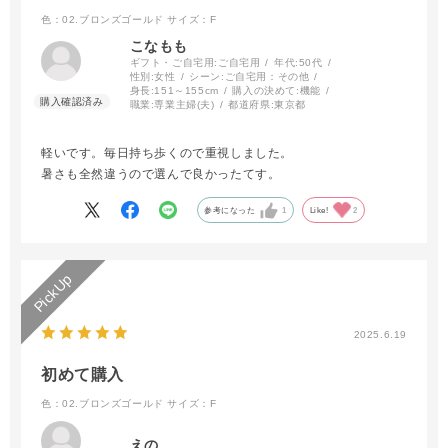
色：02.ブロンズゴールド
サイズ：F
こなもも
ギフト・ご自宅用:
ご自宅用
年代:
50代
性別:
女性
シーン:
ご自宅用：その他
身長:
151～155cm
購入の決めて:
機能
職業:
専業主婦(夫)
都道府県:
東京都
軽いです。毎日持ち歩くので重視しました。
暑さも全然違うので選んで良かったてす。
参考になった
1
Like!
2
2025.6.19
初めて購入
色：02.ブロンズゴールド
サイズ：F
えの