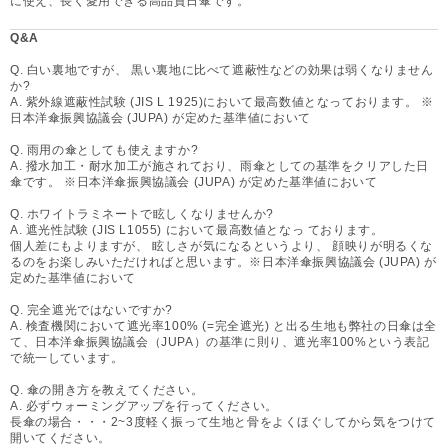
に使え、長く愛用できる高品質日傘です。
Q&A
Q. 白い裏地ですが、 黒い裏地に比べて遮蔽性などの効果は弱くなりません
か?
A. 紫外線遮蔽性試験 (JIS L 1925)において最高数値となっております。 ※
日本洋傘振興協議会 (JUPA) が定めた基準値において
Q. 雨用の傘としても使えますか?
A. 撥水加工・耐水加工が施されており、雨傘としての基準をクリアした日
傘です。 ※日本洋傘振興協議会 (JUPA) が定めた基準値において
Q. ホワイトラミネートで眩しくなりませんか?
A. 遮光性試験 (JIS L1055) において最高数値となっ ております。
個人差にもよりますが、 眩しさが気になるというより、 顔映りが明るくな
るのをお楽しみいただければと思います。※日本洋傘振興協議会 (JUPA) が
定めた基準値において
Q. 完全遮光ではないですか?
A. 検査機関において遮光率100% (=完全遮光) と出る生地も弊社の日傘は全
て、日本洋傘振興協議会（JUPA）の基準に則り、遮光率100%という表記
で統一しています。
Q. 傘の開き方を教えてください。
A. 必ずウォーミングアップを行ってください。
長傘の場合・・・2~3度軽く振って生地と骨をよくほぐしてから気をつけて
開いてください。