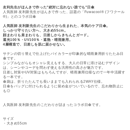
友利先生がほんきで作った”絶対に忘れない誰でも”日傘
人気医師 友利新先生がほんきで作った、話題の「Fuwacool® (フワクール
®)」とのコラボ日傘
人気医師 友利新先生のこだわりから生まれた、本気のケア日傘。
しっかり守りたい方へ、大きめ55cm。
顔まわりも肩まわりも、日差しからきちんとガード。
遮光100％・UV100％・遮熱・晴雨兼用。
4層構造で、日差しを肌に届かせない。
サテンの切り替えで仕上げたバイカラーが印象的な晴雨兼用折りたたみ日
傘です。
シンプルながらもオシャレ見えもする、大人の日常に溶け込むデザイン
は、シーンやコーデを問わず使える汎用性の高さが魅力です。
日差し対策やUV対策はもちろんですが、晴雨兼用仕様なので一年中活躍す
る一本です。
傘袋は、折りたたんでも長いままでも入れられる2WAY仕様。
日傘をバッグに付けられるように留め金がついているので、忘れ物防止に
も◎
人気医師 友利新先生のこだわりが詰まったコラボ日傘です。
サイズ
・大きめ55cm