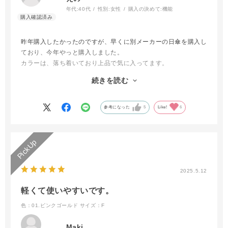
年代:
40代
性別:
女性
購入の決めて:
機能
昨年購入したかったのですが、早くに別メーカーの日傘を購入し
ており、今年やっと購入しました。
カラーは、落ち着いており上品で気に入ってます。
軽量なので通勤のカバンに入れてもそんななら重さ変わらず
続きを読む
毎日カバンに入れ愛用したいとおもいます。
毎年欲しくなりました。
参考になった
5
Like!
6
2025.5.12
軽くて使いやすいです。
色：01.ピンクゴールド
サイズ：F
Maki