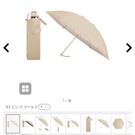
1
43
/
01.ピンクゴールド
F
: 〇