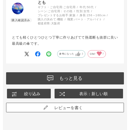
とも
ギフト・ご自宅用:
ご自宅用
年代:
50代
シーン:
ご自宅用：その他
性別:
女性
プレゼントするお相手:
家族
身長:
156～160cm
購入の決めて:
機能
職業:
パート・アルバイト
都道府県:
大阪府
とても軽くひとつひとつ丁寧に作りあげてて熱遮断も抜群に良い
最高級の傘です。
参考になった
2
Like!
7
もっと見る
絞り込み
表示：新しい順
レビューを書く