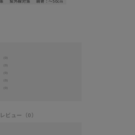
策
紫外線対策
親骨：～50cm
(0)
(0)
(0)
(0)
(0)
レビュー
（0）