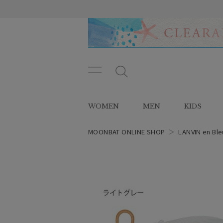
メニ
メ
ュー
ニ
ボタ
ュ
WOMEN
MEN
KIDS
ン
ー
ボ
タ
MOONBAT ONLINE SHOP
＞
LANVIN en Ble
ン