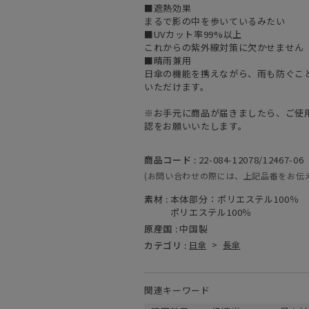
■遮熱効果
まるで影の中を歩いているみたい
■UVカット率99%以上
これからの紫外線対策に欠かせません
■晴雨兼用
日傘の機能を携えながら、雨も防ぐこ
いただけます。
※お手元に商品が届きましたら、ご使
認をお願いいたします。
商品コード :
22-084-12078/12467-06
(お問い合わせの際には、上記品番をお伝
素材 :
本体部分：ポリエステル100％
ポリエステル100％
原産国 :
中国製
カテゴリ :
日傘
>
長傘
関連キーワード