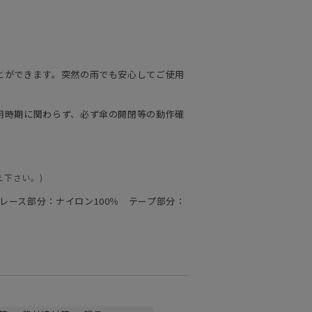
とができます。突然の雨でも安心してご使用
用時期に関わらず、必ず傘の開閉等の動作確
え下さい。)
 レース部分：ナイロン100％ テープ部分：