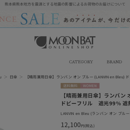
熊本県熊本地方を震源とする地震の影響によるお荷物のお届けについて
雨傘・日傘・マフラー・ストール・
帽子の通販｜MOONBAT ONLINE
SHOP（ムーンバットオンラインシ
CATEGORY
BRAND
ョップ）
u
＞
日傘
＞
【晴雨兼用日傘】ランバン オン ブルー (LANVIN en Bleu)
送料無料
WOMEN
【晴雨兼用日傘】ランバン オン ブ
ドビーフリル 遮光99% 遮熱
LANVIN en Bleu (ランバン オン ブルー
12,100
円(税込)