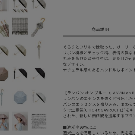
商品説明
ぐるりとフリルで縁取った、ガーリー
リボン模様とチェック柄、表情の異な
丸みを帯びた深張り型は、見た目が可
なデザイン。
ナチュラル感のあるハンドルもポイン
【ランバン オン ブルー（LANVIN en B
ランバンのエセンスを強く打ち出した
バンのエッセンスを盛り込み、変わら
クで生意気(CHIC et GAVROCH
された、新しい価値観を提案するブラ
■遮光率99%以上
遮光生地を使用しているため、光を通