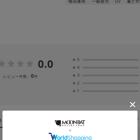
晴雨兼用
一級遮光
UV
暑さ対
0.0
★
5
★
4
0
★
3
レビュー件数：
件
★
2
★
1
ュー
（0）
スタッフ