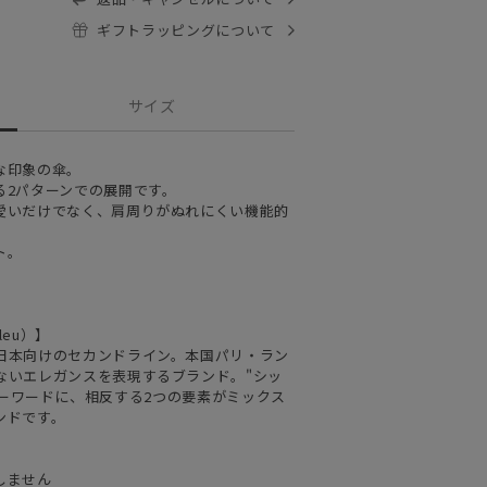
ギフトラッピングについて
サイズ
な印象の傘。
る2パターンでの展開です。
愛いだけでなく、肩周りがぬれにくい機能的
ト。
leu）】
日本向けのセカンドライン。本国パリ・ラン
ないエレガンスを表現するブランド。"シッ
E)"をキーワードに、相反する2つの要素がミックス
ンドです。
しません