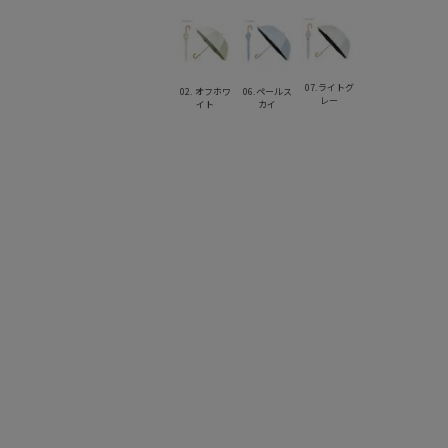
07.ライトグ
02. オフホワ
06.ペールス
レー
イト
カイ