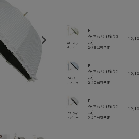
F
在庫あり (残り
3
12,1
点)
02. オフ
2-3日出荷予定
ホワイト
F
在庫あり (残り
2
12,1
点)
06.ペー
2-3日出荷予定
ルスカイ
F
在庫あり (残り
2
12,1
点)
07.ライ
2-3日出荷予定
トグレー