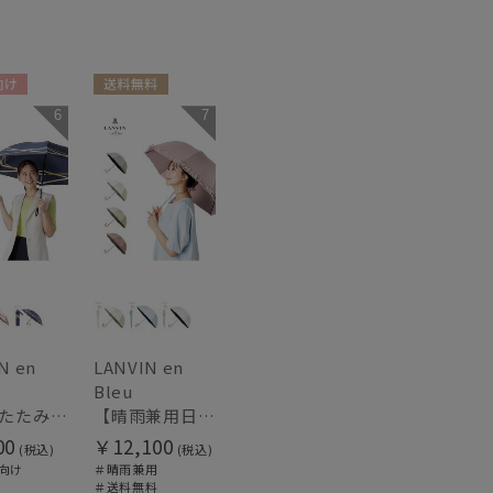
向け
送料無料
6
7
N
WOMEN
N en
LANVIN en
Bleu
【折りたたみ傘】ランバン オン ブルー (LANVIN en Bleu) サテンリボンボーダー 簡単開閉
【晴雨兼用日傘】ランバン オン ブルー (LANVIN en Bleu) ドビーフリル 遮光99% 遮熱 UV 晴雨兼用
00
￥12,100
(税込)
(税込)
向け
＃晴雨兼用
＃送料無料