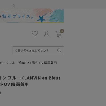
Gmailをお使いのお客様
0
お気
ロ
カー
に入
グ
ト
り
イ
ン
検
索
 ドビーフリル 遮光99% 遮熱 UV 晴雨兼用
ルー (LANVIN en Bleu)
 UV 晴雨兼用
)