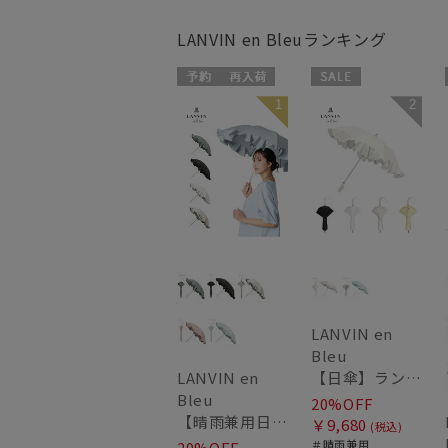
LANVIN en Bleu
ランキング
予約
再入荷
セール
1
2
セール
送料無料
送料無料
ギフト向け
WOMEN
WOMEN
LANVIN en
Bleu
【日傘】ランバン オン ブルー (LANVIN en Bleu) ラッフルフリル ショート折りたたみ傘 楽折り
LANVIN en
Bleu
20%OFF
【晴雨兼用日傘】ランバン オン ブルー (LANVIN en Bleu) フレアフリル 一級遮光99.99% 遮熱 簡単開閉 UV 晴雨兼用
￥9,680
(税込)
＃晴雨兼用
20%OFF