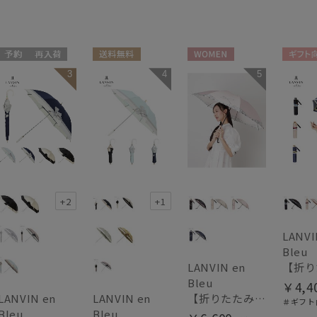
予約
再入荷
送料無料
WOMEN
ギフト
3
4
5
送料無料
WOMEN
WOME
WOMEN
+2
+1
LANVI
Bleu
LANVIN en
Bleu
￥4,4
【折りたたみ雨傘】ランバン オン ブルー（LANVIN en Bleu）デイジーリボン クイックアーチ 簡単開閉
LANVIN en
LANVIN en
＃ギフト
Bleu
Bleu