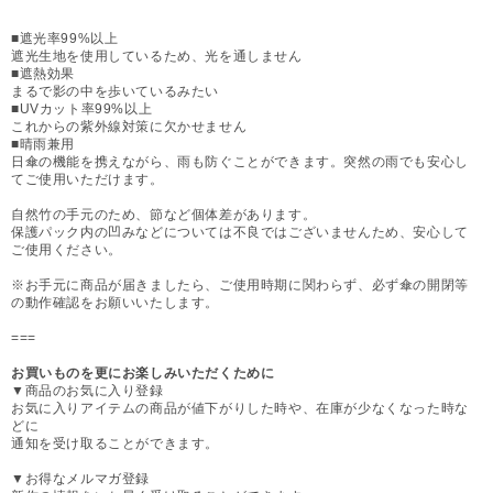
■遮光率99%以上
遮光生地を使用しているため、光を通しません
■遮熱効果
まるで影の中を歩いているみたい
■UVカット率99%以上
これからの紫外線対策に欠かせません
■晴雨兼用
日傘の機能を携えながら、雨も防ぐことができます。突然の雨でも安心し
てご使用いただけます。
自然竹の手元のため、節など個体差があります。
保護パック内の凹みなどについては不良ではございませんため、安心して
ご使用ください。
※お手元に商品が届きましたら、ご使用時期に関わらず、必ず傘の開閉等
の動作確認をお願いいたします。
===
お買いものを更にお楽しみいただくために
▼商品のお気に入り登録
お気に入りアイテムの商品が値下がりした時や、在庫が少なくなった時な
どに
通知を受け取ることができます。
▼お得なメルマガ登録