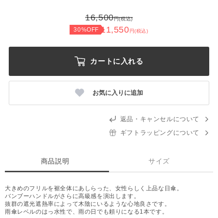
16,500
円(税込)
11,550
30%OFF
円(税込)
カートに入れる
お気に入りに追加
返品・キャンセルについて
ギフトラッピングについて
商品説明
サイズ
大きめのフリルを裾全体にあしらった、女性らしく上品な日傘。
バンブーハンドルがさらに高級感を演出します。
抜群の遮光遮熱率によって木陰にいるような心地良さです。
雨傘レベルのはっ水性で、雨の日でも頼りになる1本です。