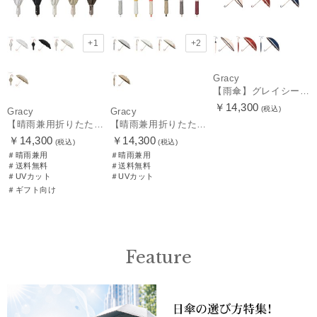
+1
+2
Gracy
【雨傘】グレイシー (GRACY) 日本製 バイカラー 長傘 【公式ムーンバット】 日本製 12本骨 ギフト
￥14,300
(税込)
Gracy
Gracy
【晴雨兼用折りたたみ日傘】グレイシー (Gracy) Peplum Frill 一級遮光99.99% 遮熱 UV99％ 簡単開閉
【晴雨兼用折りたたみ日傘】グレイシー (Gracy) Accent color 一級遮光99.99% 遮熱 簡単開閉 UV 晴雨兼用
￥14,300
￥14,300
(税込)
(税込)
＃晴雨兼用
＃晴雨兼用
＃送料無料
＃送料無料
＃UVカット
＃UVカット
＃ギフト向け
Feature