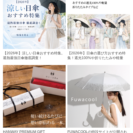
【2026年】涼しい日傘おすすめ特集。
【2026年】日傘の選び方おすすめ特
遮熱最強日傘徹底調査！
集！遮光100%や折りたたみや軽量
HANWAY PREMIUM GIFT
FUWACOOLの特設サイトが公開され