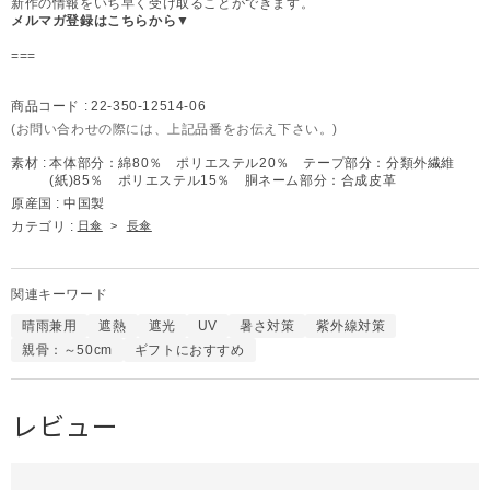
新作の情報をいち早く受け取ることができます。
メルマガ登録はこちらから▼
===
商品コード :
22-350-12514-06
(お問い合わせの際には、上記品番をお伝え下さい。)
素材 :
本体部分：綿80％ ポリエステル20％ テープ部分：分類外繊維
(紙)85％ ポリエステル15％ 胴ネーム部分：合成皮革
原産国 :
中国製
カテゴリ :
日傘
>
長傘
関連キーワード
晴雨兼用
遮熱
遮光
UV
暑さ対策
紫外線対策
親骨：～50cm
ギフトにおすすめ
レビュー