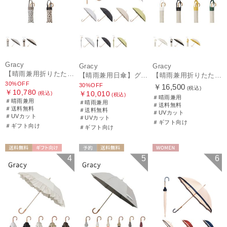
Gracy
Gracy
Gracy
【晴雨兼用折りたたみ日傘】グレイシー (Gracy) Leopard Back Print 一級遮光99.99% 遮熱 UV99％ 簡単開閉
【晴雨兼用日傘】グレイシー (Gracy) Studs 一級遮光99.99% 遮熱 UV99％
【晴雨兼用折りたたみ日傘】グレイシー (Gracy) Natural bicolor 遮光99% 遮熱 UV99％ 簡単開閉
30%OFF
30%OFF
￥16,500
(税込)
￥10,780
￥10,010
(税込)
(税込)
＃晴雨兼用
＃晴雨兼用
＃晴雨兼用
＃送料無料
＃送料無料
＃送料無料
＃UVカット
＃UVカット
＃UVカット
＃ギフト向け
＃ギフト向け
＃ギフト向け
送料無料
ギフト向け
予約
送料無料
WOMEN
4
5
6
WOMEN
WOMEN