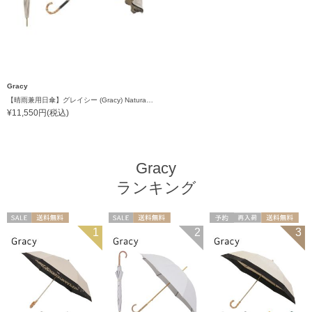
Gracy
【晴雨兼用日傘】グレイシー (Gracy) Natural frill 一級遮光99.99% 遮熱 UV99％
¥11,550円(税込)
Gracy
ランキング
セール
送料無料
セール
送料無料
予約
再入荷
送料無料
1
2
3
ギフト向け
WOMEN
ギフト向け
WOMEN
ギフト向け
WOMEN