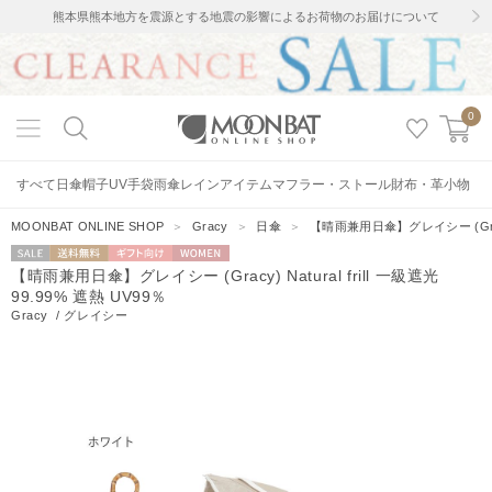
熊本県熊本地方を震源とする地震の影響によるお荷物のお届けについて
0
すべて
日傘
帽子
UV手袋
雨傘
レインアイテム
マフラー・ストール
財布・革小物
MOONBAT ONLINE SHOP
＞
Gracy
＞
日傘
＞
【晴雨兼用日傘】グレイシー (Gracy) 
セー
送料無料
ギフト向
WOMEN
【晴雨兼用日傘】グレイシー (Gracy) Natural frill 一級遮光
ル
け
99.99% 遮熱 UV99％
Gracy
/
グレイシー
2