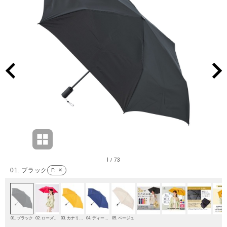
1
73
/
01. ブラック
F
: ✕
01. ブラック
02. ローズピンク
03. カナリア(カラシ)
04. ディープブルー
05. ベージュ