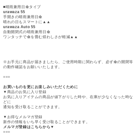
■晴雨兼用日傘タイプ
urawaza 55
手開きの晴雨兼用日傘
晴れの日もスマートに▲▲
urawaza Auto 55
自動開閉式の晴雨兼用日傘
ワンタッチで傘を畳む煩わしさが軽減▲▲
※お手元に商品が届きましたら、ご使用時期に関わらず、必ず傘の開閉等
の動作確認をお願いいたします。
===
お買いものを更にお楽しみいただくために
▼商品のお気に入り登録
お気に入りアイテムの商品が値下がりした時や、在庫が少なくなった時な
どに
通知を受け取ることができます。
▼お得なメルマガ登録
新作の情報をいち早く受け取ることができます。
メルマガ登録はこちらから▼
===