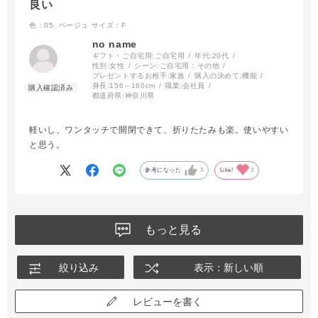
良い
色：05. ベージュ
サイズ：F
no name
ギフト・ご自宅用:
ご自宅用
年代:
20代
性別:
女性
シーン:
ご自宅用：その他
プレゼントするお相手:
家族
購入の決めて:
機能
身長:
156～160cm
職業:
会社員
都道府県:
神奈川県
軽いし、ワンタッチで開閉できて、折りたたみも楽。使いやすい
と思う。
参考になった
3
Like!
3
もっと見る
絞り込み
表示：新しい順
レビューを書く