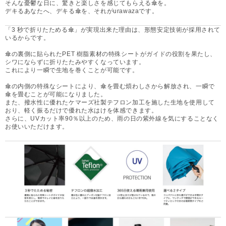
そんな憂鬱な日に、驚きと楽しさを感じてもらえる傘を。
デキるあなたへ、デキる傘を、それがurawazaです。
「3 秒で折りたためる傘」が実現出来た理由は、形態安定技術が採用されて
いるからです。
傘の裏側に貼られたPET 樹脂素材の特殊シートがガイドの役割を果たし、
シワにならずに折りたたみやすくなっています。
これにより一瞬で生地を巻くことが可能です。
傘の内側の特殊なシートにより、傘を畳む煩わしさから解放され、一瞬で
傘を畳むことが可能になりました。
また、撥水性に優れたケマーズ社製テフロン加工を施した生地を使用して
おり、軽く振るだけで優れた水はけを体感できます。
さらに、UVカット率90％以上のため、雨の日の紫外線を気にすることなく
お使いいただけます。