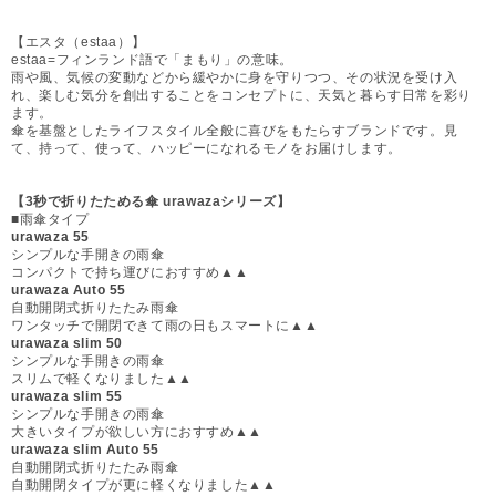
【エスタ（estaa）】
estaa=フィンランド語で「まもり」の意味。
雨や風、気候の変動などから緩やかに身を守りつつ、その状況を受け入
れ、楽しむ気分を創出することをコンセプトに、天気と暮らす日常を彩り
ます。
傘を基盤としたライフスタイル全般に喜びをもたらすブランドです。見
て、持って、使って、ハッピーになれるモノをお届けします。
【3秒で折りたためる傘 urawazaシリーズ】
■雨傘タイプ
urawaza 55
シンプルな手開きの雨傘
コンパクトで持ち運びにおすすめ▲▲
urawaza Auto 55
自動開閉式折りたたみ雨傘
ワンタッチで開閉できて雨の日もスマートに▲▲
urawaza slim 50
シンプルな手開きの雨傘
スリムで軽くなりました▲▲
urawaza slim 55
シンプルな手開きの雨傘
大きいタイプが欲しい方におすすめ▲▲
urawaza slim Auto 55
自動開閉式折りたたみ雨傘
自動開閉タイプが更に軽くなりました▲▲