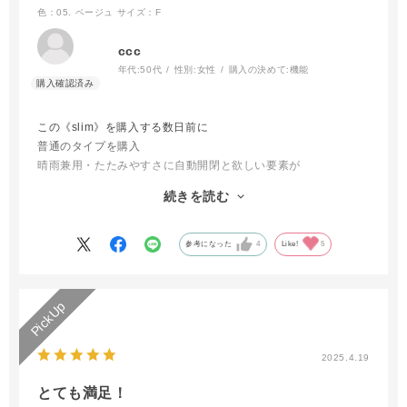
色：05. ベージュ
サイズ：F
ccc
年代:
50代
性別:
女性
購入の決めて:
機能
この《slim》を購入する数日前に
普通のタイプを購入
晴雨兼用・たたみやすさに自動開閉と欲しい要素が
全て揃っていて大満足でした
続きを読む
が、《slim》タイプがあるのを知り母にも
プレゼントしました
今年の夏は安泰です
参考になった
4
Like!
5
2025.4.19
とても満足！