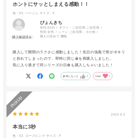
ホントにサッとしまえる感動！！
色：05. ベージュ
サイズ：F
ぴょんきち
年代:
50代
ギフト・ご自宅用:
ご自宅用
性別:
女性
シーン:
ご自宅用：その他
購入の決めて:
機能
購入して開閉のラクさに感動しました！先日の強風で骨がポキリ
と折れてしまったので、即時に同じ傘を再購入しました。
気に入り過ぎて同シリーズの日傘も購入しちゃいました！
参考になった
0
Like!
1
2025.6.3
本当に3秒
色：02. ローズピンク
サイズ：F