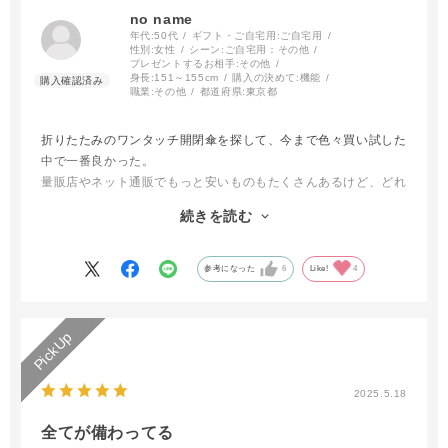
no name
年代:
50代
ギフト・ご自宅用:
ご自宅用
性別:
女性
シーン:
ご自宅用：その他
プレゼントするお相手:
その他
身長:
151～155cm
購入の決めて:
機能
職業:
その他
都道府県:
東京都
折りたたみのワンタッチ開閉傘を探して、今まで色々買い試した
中で一番良かった。
量販店やネット通販でもっと安いものもたくさんあるけど、どれ
も失敗したな、ダメだったなと思ったので。今回は傘メーカーの
続きを読む
物なら大丈夫だろうと買ってみた。
大正解！
開閉がスムーズ（今まで買った傘は意外とここがダメなものが多
参考になった
6
Like!
4
かった）
傘の内側に特殊コーティング？のようなものがあり閉じる時に本
当にきれいにビシッとたたまれる。一瞬でしまうことが出来る。
雨の日こそ視認が大事なのでカラフルな色にも満足。
2025.5.18
全てが備わってる