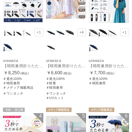
+1
+4
+1
urawaza
urawaza
urawaza
【晴雨兼用折りたたみ日傘】ウラワザ（urawaza）無地 55㎝ 晴雨兼用 遮光100% UV100% 自動開閉 ワンタッチ
【晴雨兼用折りたたみ日傘】パッとさして、サッとしまえる傘コワザ(kowaza) プレーン 50 遮光100% UV100% 自動開閉傘 ワンタッチ
【晴雨兼用折りたたみ日傘】ウラワザ（urawaza） 無地 55㎝ 折りたたみ傘 晴雨兼用 100%遮光 UV100%
￥8,250
￥6,600
￥7,700
(税込)
(税込)
(税込)
＃遮光100%
＃遮光100%
＃遮光100%
＃晴雨兼用
＃軽量
＃晴雨兼用
＃メディア掲載商品
＃晴雨兼用
＃ワンタッチ
＃ワンタッチ
＃UVカット
予約
再入荷
メディア掲載商
メディア掲載商
4
5
6
メディア掲載商
品
ギフト向け
UNISEX
品
UNISEX
品
UNISEX