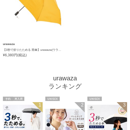
urawaza
【3秒で折りたためる 雨傘】urawaza(ウラワザ) slim WJ55cmUV プレーン UV加工 自動開閉
¥6,380円(税込)
urawaza
ランキング
予約
再入荷
UNISEX
UNISEX
1
2
3
メディア掲載商
品
UNISEX