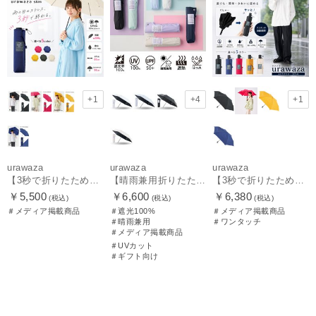
+1
+4
+1
urawaza
urawaza
urawaza
【3秒で折りたためる 雨傘】urawaza(ウラワザ) slim 55cmUV プレーン UV加工
【晴雨兼用折りたたみ日傘】パッとさして、サッとしまえる傘コワザ(kowaza) ライトプレーン 50 遮光100% UV100%
【3秒で折りたためる 雨傘】urawaza(ウラワザ) slim WJ55cmUV プレーン UV加工 自動開閉
￥5,500
￥6,600
￥6,380
(税込)
(税込)
(税込)
＃メディア掲載商品
＃遮光100%
＃メディア掲載商品
＃晴雨兼用
＃ワンタッチ
＃メディア掲載商品
＃UVカット
＃ギフト向け