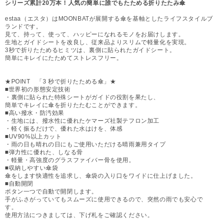
シリーズ累計20万本！人気の簡単に誰でもたためる折りたたみ傘
estaa（エスタ）はMOONBATが展開する傘を基軸としたライフスタイルブ
ランドです。
見て、持って、使って、ハッピーになれるモノをお届けします。
生地とガイドシートを改良し、従来品よりスリムで軽量化を実現。
3秒で折りたためるヒミツは、裏側に貼られたガイドシート。
簡単にキレイにたためてストレスフリー。
★POINT 「3 秒で折りたためる傘」★
■世界初の形態安定技術
・裏側に貼られた特殊シートがガイドの役割を果たし、
簡単でキレイに傘を折りたたむことができます。
■高い撥水・防汚効果
・生地には、撥水性に優れたケマーズ社製テフロン加工
・軽く振るだけで、優れた水はけを、体感
■UV90%以上カット
・雨の日も晴れの日にもご使用いただける晴雨兼用タイプ
■弾力性に優れた、しなる骨
・軽量・高強度のグラスファイバー骨を使用。
■収納しやすい傘袋
傘をします快適性を追求し、傘袋の入り口をワイドに仕上げました。
■自動開閉
ボタン一つで自動で開閉します。
手がふさがっていてもスムーズに使用できるので、突然の雨でも安心で
す。
使用方法につきましては、下げ札をご確認ください。