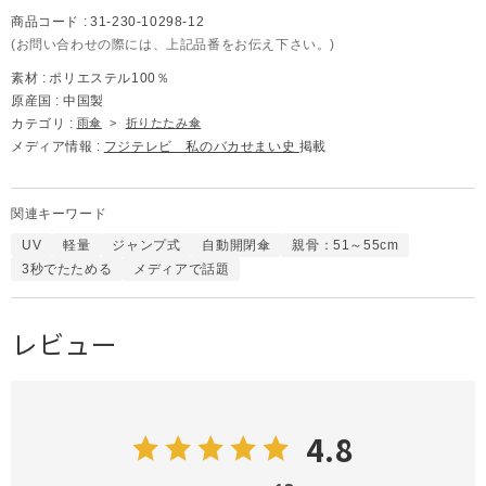
商品コード :
31-230-10298-12
(お問い合わせの際には、上記品番をお伝え下さい。)
素材 :
ポリエステル100％
原産国 :
中国製
カテゴリ :
雨傘
>
折りたたみ傘
メディア情報 :
フジテレビ 私のバカせまい史
掲載
関連キーワード
UV
軽量
ジャンプ式
自動開閉傘
親骨：51～55cm
3秒でたためる
メディアで話題
レビュー
4.8