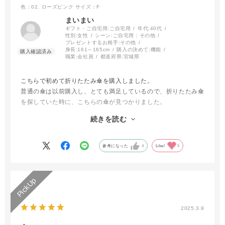
色：02. ローズピンク
サイズ：F
まいまい
ギフト・ご自宅用:
ご自宅用
年代:
40代
性別:
女性
シーン:
ご自宅用：その他
プレゼントするお相手:
その他
身長:
161～165cm
購入の決めて:
機能
職業:
会社員
都道府県:
宮城県
こちらで初めて折りたたみ傘を購入しました。
普通の傘は以前購入し、とても満足しているので、折りたたみ傘
を探していた時に、こちらの傘が見つかりました。
今まで使っていた安い自動開閉の折りたたみ傘とは全く違くて、
続きを読む
畳んだ時に形状記憶のようにきれいに畳まれ、くるくるとまとめ
るまでに時間がかからずできました。
参考になった
4
Like!
5
色もピンクを選びましたが想像通りの色で、とても満足していま
す！
2025.3.9