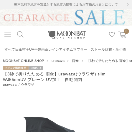
熊本県熊本地方を震源とする地震の影響によるお荷物のお届けについて
0
すべて
日傘
帽子
UV手袋
雨傘
レインアイテム
マフラー・ストール
財布・革小物
MOONBAT ONLINE SHOP
＞
urawaza
＞
雨傘
＞
【3秒で折りたためる 雨傘】uraw
メディア掲載
UNISEX
【3秒で折りたためる 雨傘】urawaza(ウラワザ) slim
商品
WJ55cmUV プレーン UV加工 自動開閉
urawaza
/
ウラワザ
133