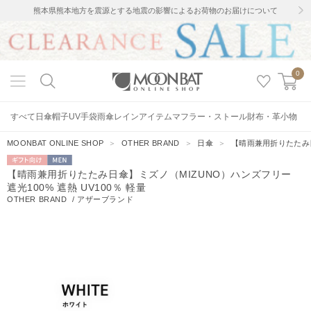
熊本県熊本地方を震源とする地震の影響によるお荷物のお届けについて
0
すべて
日傘
帽子
UV手袋
雨傘
レインアイテム
マフラー・ストール
財布・革小物
MOONBAT ONLINE SHOP
＞
OTHER BRAND
＞
日傘
＞
【晴雨兼用折りたたみ日
ギフト向
MEN
【晴雨兼用折りたたみ日傘】ミズノ（MIZUNO）ハンズフリー
け
遮光100% 遮熱 UV100％ 軽量
OTHER BRAND
/
アザーブランド
2