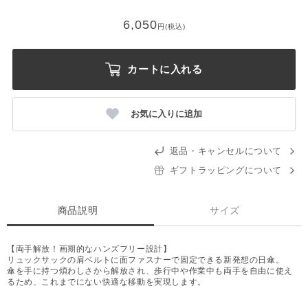
6,050
円(税込)
カートに入れる
お気に入りに追加
返品・キャンセルについて
ギフトラッピングについて
商品説明
サイズ
【両手解放！画期的なハンズフリー設計】
リュックサックの肩ベルトに面ファスナーで固定できる新発想の日傘。
傘を手に持つ煩わしさから解放され、歩行中や作業中も両手を自由に使え
るため、これまでにない快適な移動を実現します。