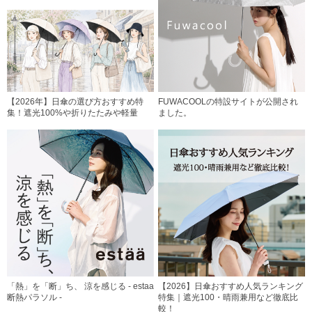
【2026年】日傘の選び方おすすめ特
FUWACOOLの特設サイトが公開され
集！遮光100%や折りたたみや軽量
ました。
「熱」を「断」ち、 涼を感じる - estaa
【2026】日傘おすすめ人気ランキング
断熱パラソル -
特集｜遮光100・晴雨兼用など徹底比
較！