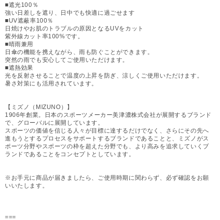
■遮光100％
強い日差しを遮り、日中でも快適に過ごせます
■UV遮蔽率100％
日焼けやお肌のトラブルの原因となるUVをカット
紫外線カット率100%です。
■晴雨兼用
日傘の機能を携えながら、雨も防ぐことができます。
突然の雨でも安心してご使用いただけます。
■遮熱効果
光を反射させることで温度の上昇を防ぎ、涼しくご使用いただけます。
暑さ対策にも活用されています。
【ミズノ（MIZUNO）】
1906年創業。日本のスポーツメーカー美津濃株式会社が展開するブランド
で、グローバルに展開しています。
スポーツの価値を信じる人々が目標に達するだけでなく、さらにその先へ
進もうとするプロセスをサポートするブランドであることと、ミズノがス
ポーツ分野やスポーツの枠を超えた分野でも、より高みを追求していくブ
ランドであることをコンセプトとしています。
※お手元に商品が届きましたら、ご使用時期に関わらず、必ず確認をお願
いいたします。
===