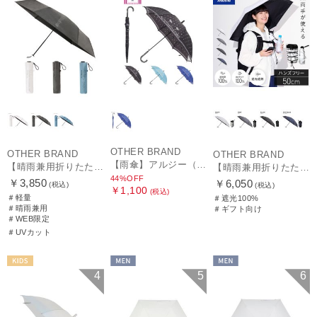
OTHER BRAND
OTHER BRAND
OTHER BRAND
【雨傘】アルジー（ALGY）ドット 長傘 【公式ムーンバット】 キッズ 子供傘 55cm 58cm 55cmは窓付き
【晴雨兼用折りたたみ日傘】ミズノ（MIZUNO）ワンポイントロゴ 一級遮光99.99% 遮熱 UV99％以上 晴雨兼用 軽量
【晴雨兼用折りたたみ日傘】ミズノ（MIZUNO）ハンズフリー 遮光100% 遮熱 UV100％ 軽量
44%OFF
￥3,850
￥6,050
(税込)
(税込)
￥1,100
(税込)
＃軽量
＃遮光100%
＃晴雨兼用
＃ギフト向け
＃WEB限定
＃UVカット
KIDS
MEN
MEN
4
5
6