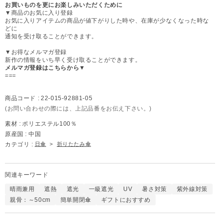
お買いものを更にお楽しみいただくために
▼商品のお気に入り登録
お気に入りアイテムの商品が値下がりした時や、在庫が少なくなった時な
どに
通知を受け取ることができます。
▼お得なメルマガ登録
新作の情報をいち早く受け取ることができます。
メルマガ登録はこちらから▼
===
商品コード :
22-015-92881-05
(お問い合わせの際には、上記品番をお伝え下さい。)
素材 :
ポリエステル100％
原産国 :
中国
カテゴリ :
日傘
>
折りたたみ傘
関連キーワード
晴雨兼用
遮熱
遮光
一級遮光
UV
暑さ対策
紫外線対策
親骨：～50cm
簡単開閉傘
ギフトにおすすめ