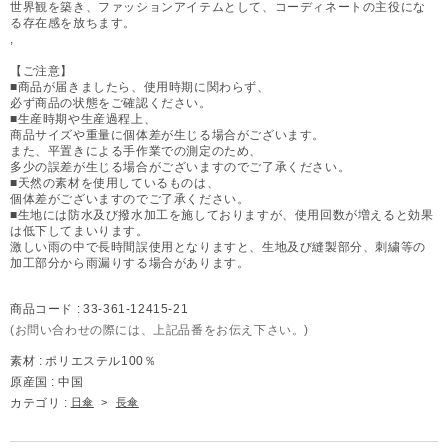
世界観を築き、ファッションアイテムとして、コーディネートの主役にな
る存在感を放ちます。
,
【ご注意】
■商品が届きましたら、使用時期に関わらず、
必ず商品の状態をご確認ください。
■生産時期や生産過程上、
商品サイズや重量に個体差が生じる場合がございます。
また、平置きによる手作業での測定のため、
多少の誤差が生じる場合がございますのでご了承ください。
■天然の素材を使用しているものは、
個体差がございますのでご了承ください。
■生地には防水及び撥水加工を施しておりますが、使用回数が増えると効果
は低下してまいります。
激しい雨の中で長時間誤使用となりますと、生地及び縫製部分、刺繍等の
加工部分から雨漏りする場合があります。
商品コード :
33-361-12415-21
(お問い合わせの際には、上記品番をお伝え下さい。)
素材 :
ポリエステル100％
原産国 :
中国
カテゴリ :
日傘
>
長傘