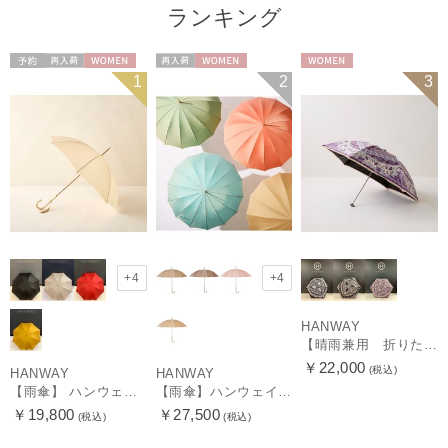
ランキング
予約
再入荷
WOMEN
再入荷
WOMEN
WOMEN
1
2
3
+4
+4
HANWAY
【晴雨兼用 折りたたみ日傘】ハンウェイ（ＨＡＮＷＡＹ）Vestido de frida（べスティード・デ・フリーダ）
￥22,000
(税込)
HANWAY
HANWAY
【雨傘】 ハンウェイ （HANWAY） Couturier クチュリエ 長傘 日本製
【雨傘】ハンウェイ （HANWAY ）真田耳（サナダミミ）長傘 日本製 カーボン骨
￥19,800
￥27,500
(税込)
(税込)