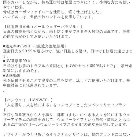
雨をカバーしながら、持ち運び時は地面につきにくく、小柄な方にも使い
やすい仕様。
骨組はカーボンファイバーを使用し、軽く仕上げました。
ハンドルには、天然の竹ハンドルを使用しています。
【晴雨兼用日傘（オールウェザーパラソル）】
日傘の機能を携えながら、雨も防ぐ事ができる全天候型の日傘です。突然
の雨でも安心してお使いいただけます。
■遮光率99.99％（1級遮光生地使用）
直射日光を99.99％遮るので、強い日差しを遮り、日中でも快適に過ごせま
す。
■UV遮蔽率99％
日焼けやお肌のトラブルの原因となるUVのカット率99%以上です。紫外線
対策におすすめです。
■遮熱効果
光を反射させることで温度の上昇を防ぎ、涼しくご使用いただけます。熱
中症対策にも活用されています。
,
【ハンウェイ（HANWAY）】
「人を護り、人を絵にする」をコンセプトとしたスペシャリティブラン
ド。
不快な気象状況から人を護り、都市（まち）に生きる人々を絵にするウェ
ザーアイテムの創造を通じて、ウェザーライフという自然・環境とともに
ある21世紀の”オールウェザーライフスタイル”の確立を目指しています。
デザイナーがつくりあげるオリジナルデザインは、他のブランドにはない