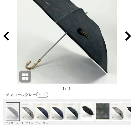
1
15
/
チャコールグレー
F
: △
チャコールグレー
ダークグリーン
ディープブルー