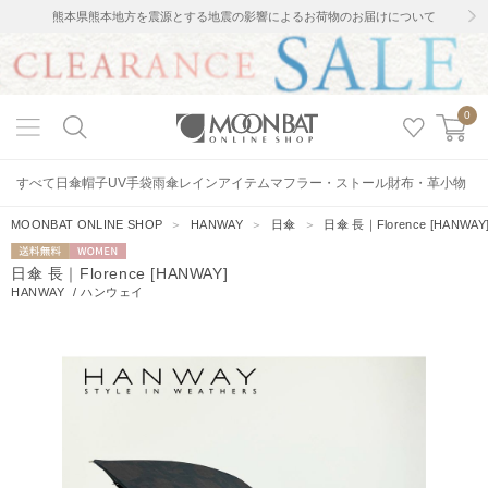
熊本県熊本地方を震源とする地震の影響によるお荷物のお届けについて
0
すべて
日傘
帽子
UV手袋
雨傘
レインアイテム
マフラー・ストール
財布・革小物
MOONBAT ONLINE SHOP
＞
HANWAY
＞
日傘
＞
日傘 長｜Florence [HANWAY
送料無料
WOMEN
日傘 長｜Florence [HANWAY]
HANWAY
/
ハンウェイ
2