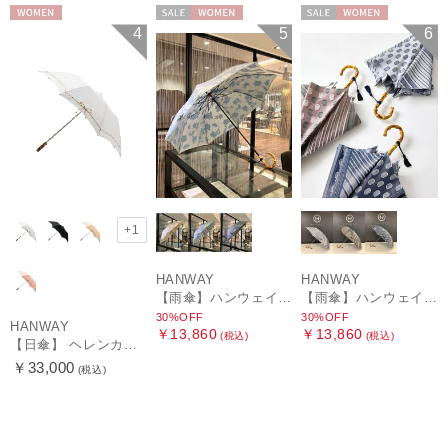
WOMEN
セール
WOMEN
セール
WOMEN
4
5
6
+1
HANWAY
HANWAY
【雨傘】ハンウェイ (HANWAY) Lily CJ（リリー・シー・ジェー） 日本製 親骨：51～55cm
【雨傘】ハンウェイ (HANWAY) Pカットジャカード Dot & Stripe mix CJ ドット・アンド・ストライプ・シー・ジェー ショート長傘 日本製
30%OFF
30%OFF
HANWAY
￥13,860
￥13,860
(税込)
(税込)
【日傘】 ヘレンカミンスキー（HELEN KAMINSKI） X ハンウェイ (HANWAY) コラボ プロヴァンスタイプ 麻無地 ラフィアコード 折りたたみ傘 曲がり手元 純パラソル
￥33,000
(税込)