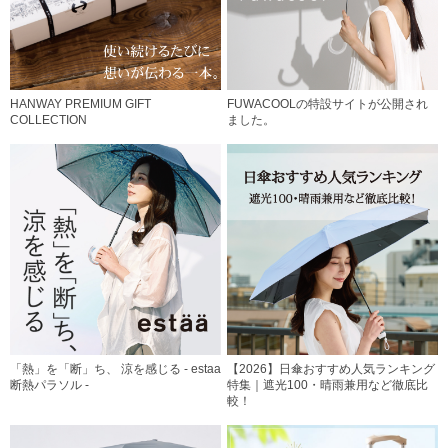
HANWAY PREMIUM GIFT
FUWACOOLの特設サイトが公開され
COLLECTION
ました。
「熱」を「断」ち、 涼を感じる - estaa
【2026】日傘おすすめ人気ランキング
断熱パラソル -
特集｜遮光100・晴雨兼用など徹底比
較！