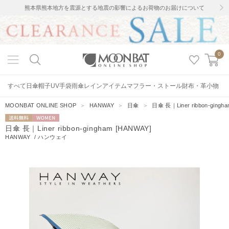
熊本県熊本地方を震源とする地震の影響によるお荷物のお届けについて
0
すべて
日傘
帽子
UV手袋
雨傘
レインアイテム
マフラー・ストール
財布・革小物
MOONBAT ONLINE SHOP
＞
HANWAY
＞
日傘
＞
日傘 長｜Liner ribbon-gingh
送料無料
WOMEN
日傘 長｜Liner ribbon-gingham [HANWAY]
HANWAY
/
ハンウェイ
1