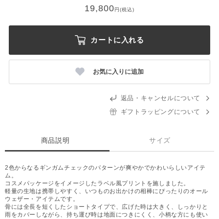
19,800
円(税込)
カートに入れる
お気に入りに追加
返品・キャンセルについて
ギフトラッピングについて
商品説明
サイズ
2色からなるギンガムチェックのパターンが爽やかでかわいらしいアイテ
ム。
コスメパッケージをイメージしたラベル風プリントを施しました。
軽量の生地は携帯しやすく、いつものお出かけの相棒にぴったりのオール
ウェザー・アイテムです。
骨には全長を短くしたショートタイプで、広げた時は大きく、しっかりと
雨をカバーしながら、持ち運び時は地面につきにくく、小柄な方にも使い