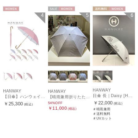
WOMEN
セール
WOMEN
送料無料
WOMEN
4
5
6
HANWAY
HANWAY
HANWAY
日傘 長｜Daisy [HANWAY]
【日傘】ハンウェイ (HANWAY) Pシエスタ 白ラミネート ナチュラルカラー 長傘 オールウェザー 遮光 竹手元 晴雨兼用 UV 日本製
【晴雨兼用折りたたみ日傘】ハンウェイ (HANWAY) Socal Gir（ソーカル・ガール） 暑さ対策、紫外線対策、親骨：～50cm 雨の日OK 遮光 UV 晴雨兼用
￥22,000
54%OFF
￥25,300
(税込)
(税込)
￥11,000
(税込)
＃晴雨兼用
＃送料無料
＃UVカット