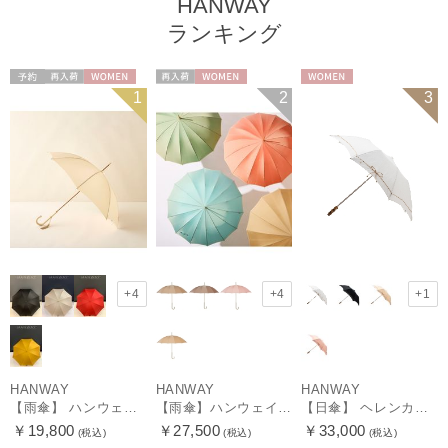
HANWAY
ランキング
予約
再入荷
WOMEN
再入荷
WOMEN
WOMEN
1
2
3
+4
+4
+1
HANWAY
HANWAY
HANWAY
【雨傘】 ハンウェイ （HANWAY） Couturier クチュリエ 長傘 日本製
【雨傘】ハンウェイ （HANWAY ）真田耳（サナダミミ）長傘 日本製 カーボン骨
【日傘】 ヘレンカミンスキー（HELEN KAMINSKI） X ハンウェイ (HANWAY) コラボ プロヴァンスタイプ 麻無地 ラフィアコード 折りたたみ傘 曲がり手元 純パラソル
￥19,800
￥27,500
￥33,000
(税込)
(税込)
(税込)