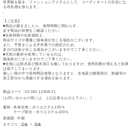
世界観を築き、ファッションアイテムとして、コーディネートの主役にな
る存在感を放ちます。
,
【ご注意】
■商品が届きましたら、使用時期に関わらず、
必ず商品の状態をご確認ください。
■生産時期や生産過程上、
商品サイズや重量に個体差が生じる場合がございます。
また、平置きによる手作業での測定のため、
多少の誤差が生じる場合がございますのでご了承ください。
■天然の素材を使用しているものは、
個体差がございますのでご了承ください。
■生地には防水及び撥水加工を施しておりますが、使用回数が増えると効果
は低下してまいります。
激しい雨の中で長時間誤使用となりますと、生地及び縫製部分、刺繍等の
加工部分から雨漏りする場合があります。
商品コード :
33-361-12408-21
(お問い合わせの際には、上記品番をお伝え下さい。)
素材 :
本体生地：ポリエステル100％
テープ部分：ポリエステル100％
原産国 :
中国
カテゴリ :
日傘
>
長傘