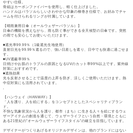
やすい仕様。
骨組はカーボンファイバーを使用し、軽く仕上げました。
ハンドルはパラソルらしいさわやかな印象の柳巻き仕様で、お好みでチャ
ームを付けられるリングが付属しています。
【晴雨兼用日傘（オールウェザーパラソル）】
日傘の機能を携えながら、雨も防ぐ事ができる全天候型の日傘です。突然
の雨でも安心してお使いいただけます。
■遮光率99.99％（1級遮光生地使用）
直射日光を99.99％遮るので、強い日差しを遮り、日中でも快適に過ごせま
す。
■UV遮蔽率99％
日焼けやお肌のトラブルの原因となるUVのカット率99%以上です。紫外線
対策におすすめです。
■遮熱効果
光を反射させることで温度の上昇を防ぎ、涼しくご使用いただけます。熱
中症対策にも活用されています。
,
【ハンウェイ（HANWAY）】
「人を護り、人を絵にする」をコンセプトとしたスペシャリティブラン
ド。
不快な気象状況から人を護り、都市（まち）に生きる人々を絵にするウェ
ザーアイテムの創造を通じて、ウェザーライフという自然・環境とともに
ある21世紀の”オールウェザーライフスタイル”の確立を目指しています。
デザイナーがつくりあげるオリジナルデザインは、他のブランドにはない