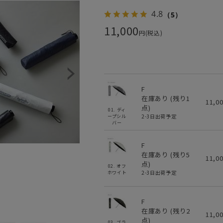
4.8
（5）
11,000
円(税込)
F
在庫あり (残り
1
11,0
点)
01. ディ
2-3日出荷予定
ープシル
バー
F
在庫あり (残り
5
11,0
点)
02. オフ
2-3日出荷予定
ホワイト
F
在庫あり (残り
2
11,0
点)
03. ブラ