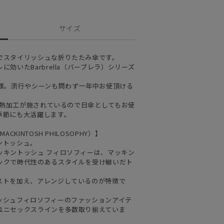
サイズ
でスタイリッシュな折りたたみ傘です。
効いたBarbrella（バーブレラ）シリーズ
仕様。流行やシーンも問わず一年中お使頂ける
・遮熱加工が施されているので日傘としてもお使
季節にも大活躍します。
KINTOSH PHILOSOPHY）】
ントッシュ。
ッキントッシュ フィロソフィーは、マッキン
ックで時代性のあるスタイルを受け継いだト
ストを加え、アレンジしているのが特徴で
ッシュフィロソフィーのファッションアイテ
ユニセックスラインを多数取り揃えていま