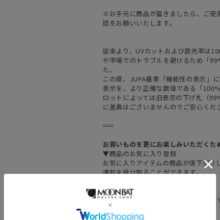
※お手元に商品が届きましたら、ご使
認をお願いいたします。
従来より、UVカットおよび遮光率は1
や市場でのトラブルを避けるため「99%
た。
この度、JUPA基準「機能性の表示」
表示を、より正確な数値である「100
ロットによっては旧表示の下げ札（9
に差異はございませんのでご安心くだ
===
お買いものを更にお楽しみいただくた
▼商品のお気に入り登録
お気に入りアイテムの商品が値下がり
通知を受け取ることができます。
▼お得なメルマガ登録
新作の情報をいち早く受け取ることが
メルマガ登録はこちらから▼
===