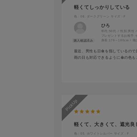
軽くてしっかりしている
色：06. ダークグリーン
サイズ：F
ひろ
年代:
50代
性別:
男性
プレゼントするお相手:
身長:
176～180cm
職
最近、男性も日傘を指しているので
雨の日も対応できるように傘の色も
軽くて、大きくて、遮光良
色：05. ホワイトシルバー
サイズ：F