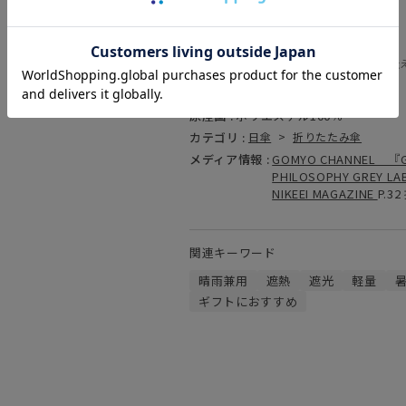
商品コード :
21-431-11059-02
(お問い合わせの際には、上記品番をお伝
素材 :
中国製
原産国 :
ポリエステル100％
カテゴリ :
日傘
>
折りたたみ傘
メディア情報 :
GOMYO CHANNEL 『G
PHILOSOPHY GREY
NIKEEI MAGAZINE
P.3
関連キーワード
晴雨兼用
遮熱
遮光
軽量
ギフトにおすすめ