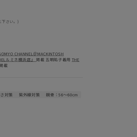
え下さい。)
OMYO CHANNEL＠MACKINTOSH
 LABELルミネ横浜店』
掲載
五明祐子
着用
THE
2 掲載
暑さ対策
紫外線対策
親骨：56～60cm