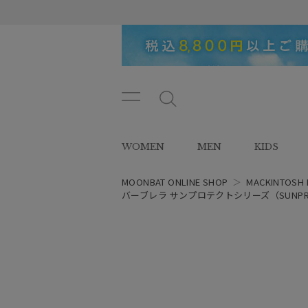
メニ
メ
ュー
ニ
ボタ
ュ
WOMEN
MEN
KIDS
ン
ー
ボ
タ
MOONBAT ONLINE SHOP
＞
MACKINTOSH 
ン
バーブレラ サンプロテクトシリーズ（SUNPROT