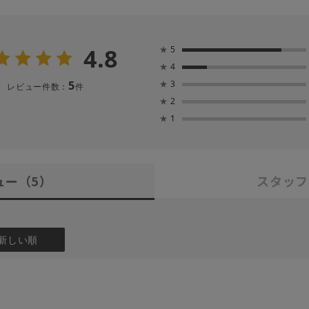
4.8
★
5
★
4
5
★
3
レビュー件数：
件
★
2
★
1
ュー
（5）
スタッフ
新しい順