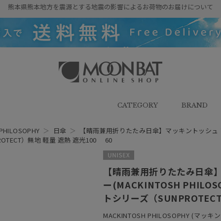
熊本県熊本地方を震源とする地震の影響によるお荷物のお届けについて
雨傘・日傘・マフラー・ストール・
帽子の通販｜MOONBAT ONLINE
SHOP（ムーンバットオンラインシ
CATEGORY
BRAND
ョップ）
PHILOSOPHY
＞
日傘
＞
【晴雨兼用折りたたみ日傘】マッキントッシュ フィロソ
ECT）無地 軽量 遮熱 遮光100 60
UNISEX
【晴雨兼用折りたたみ日傘】
ー(MACKINTOSH PHIL
トシリーズ（SUNPROTECT
MACKINTOSH PHILOSOPHY (マ