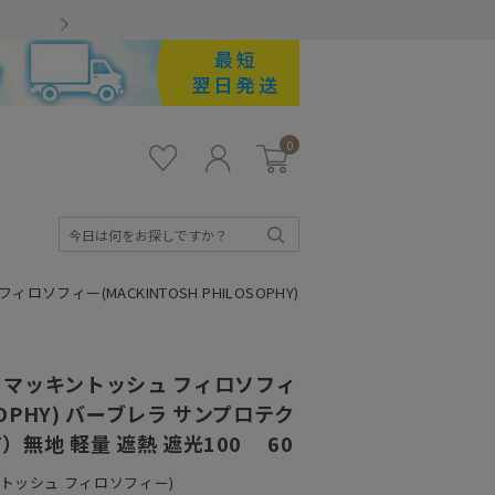
Gmailをお使いのお客様
0
お気
ロ
カー
に入
グ
ト
り
イ
ン
検
索
フィー(MACKINTOSH PHILOSOPHY)
マッキントッシュ フィロソフィ
OSOPHY) バーブレラ サンプロテク
）無地 軽量 遮熱 遮光100 60
ッキントッシュ フィロソフィー)