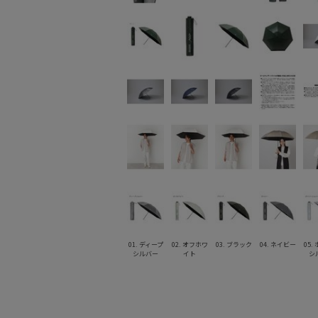
01. ディープ
02. オフホワ
03. ブラック
04. ネイビー
05.
シルバー
イト
シ