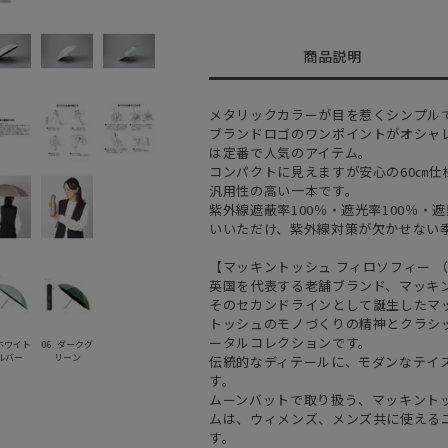
商品説明
メタリックカラーが目を惹くシンプル
ブランドロゴのワンポイントがオシャレに
は定番で人気のアイテム。
コンパクトに見えますが安心の60㎝
汎用性の高い一本です。
紫外線遮蔽率100％・遮光率100％
いいただけ、紫外線対策が欠かせない
【マッキントッシュ フィロソフィー （MAC
英国を代表する老舗ブランド、マッキ
そのセカンドラインとして誕生したマ
トッシュのモノづくりの精神とクラシ
ータルコレクションです。
 ホワイト
06. ダークグ
ルバー
リーン
伝統的なディテールに、モダンなテイ
す。
ムーンバットで取り扱う、マッキント
ムは、ウィメンズ、メンズ共に使える
す。