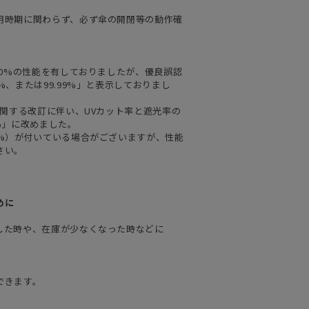
用時期に関わらず、必ず傘の開閉等の動作確
00%の性能を有しておりましたが、優良誤認
、または99.99%」と表示しておりまし
に関する改訂に伴い、UVカット率と遮光率の
%」に改めました。
9%）が付いている場合がございますが、性能
さい。
めに
した時や、在庫が少なくなった時などに
できます。