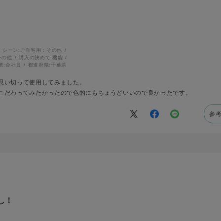
シーン:
ご自宅用：その他
その他
購入の決めて:
機能
業:
会社員
都道府県:
千葉県
思い切って使用してみました。
こだわってみたかったので色的にもちょうどいいので良かったです。
参
し！