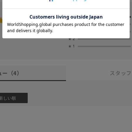
5.0
★
5
★
4
4
★
3
レビュー件数：
件
★
2
★
1
ュー
（4）
スタッフ
新しい順