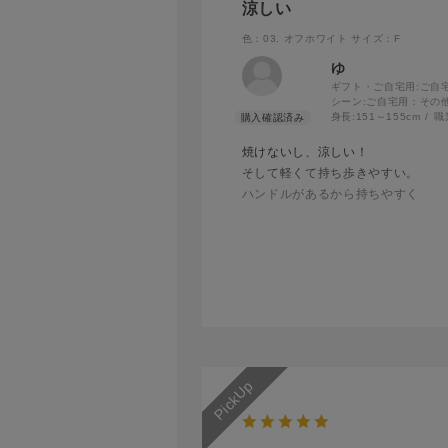
涼しい
色：03. オフホワイト
サイズ：F
ゆ
ギフト・ご自宅用:
ご自
シーン:
ご自宅用：その
身長:
151～155cm
職
焼けないし、涼しい！
そして軽くて持ち歩きやすい。
ハンドルがあるから持ちやすく
大きめのカバンならカバンの中
小さいカバンの時は手持ちで持ち歩
ゴーストのデザインが可愛いいです
雨でも使えるから
急な雨の多いこの時期に
晴雨兼用で毎日持ち歩いてます。