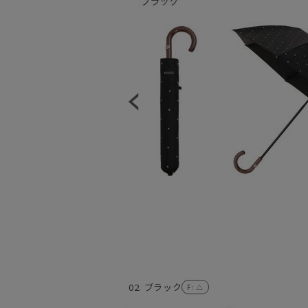
02. ブラック
F
: △