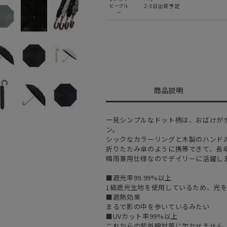
2-3日出荷予定
ビーブル
ー
商品説明
一見シンプルなドット柄は、おばけが
ン。
シックなカラーリングと木製のハンド
折りたたみ傘のように携帯できて、長
晴雨兼用仕様なのでデイリーに活躍し
■遮光率99.99%以上
1級遮光生地を使用しているため、光
■遮熱効果
まるで影の中を歩いているみたい
■UVカット率99%以上
これからの紫外線対策に欠かせません