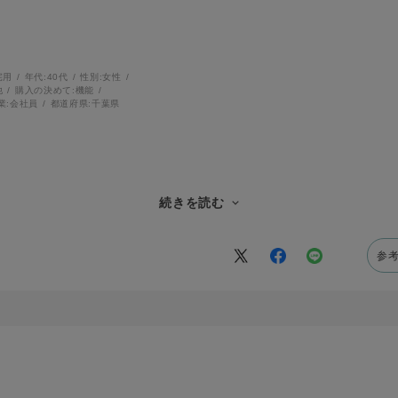
宅用
年代:
40代
性別:
女性
他
購入の決めて:
機能
業:
会社員
都道府県:
千葉県
続きを読む
いています！
。
参