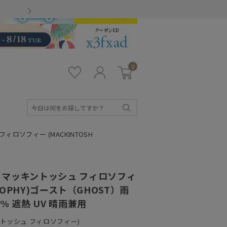
Gmailをお使いのお客様
0
お気
ロ
カー
に入
グ
ト
り
イ
ン
検
索
ソフィー (MACKINTOSH
マッキントッシュ フィロソフィ
LOSOPHY)ゴースト（GHOST）雨
9% 遮熱 UV 晴雨兼用
ッキントッシュ フィロソフィー)