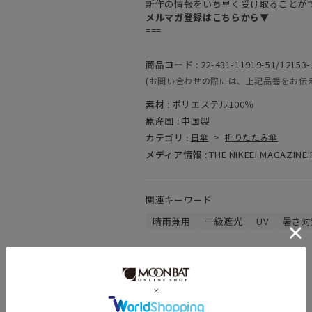
新作の情報をいち早く受け取ることが
メルマガ登録はこちらから▼
===
商品コード :
22-431-11919-51/12153-
(お問い合わせの際には、上記品番をお伝
素材 :
ポリエステル100％
原産国 :
中国製
カテゴリ :
日傘
>
折りたたみ傘
メディア情報 :
THE NIKEEI MAGAZINE
関連キーワード
晴雨兼用
一級遮光
UV
暑さ対