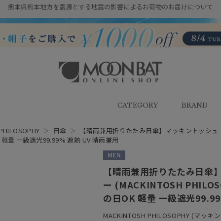
熊本県熊本地方を震源とする地震の影響によるお荷物のお届けについて
雨傘・日傘・マフラー・ストール・
帽子の通販｜MOONBAT ONLINE
SHOP（ムーンバットオンラインシ
CATEGORY
BRAND
ョップ）
PHILOSOPHY
＞
日傘
＞
【晴雨兼用折りたたみ日傘】マッキントッシュ フィロ
 軽量 一級遮光99.99% 遮熱 UV 晴雨兼用
MEN
【晴雨兼用折りたたみ日傘】
ー (MACKINTOSH PHI
の日OK 軽量 一級遮光99.9
MACKINTOSH PHILOSOPHY (マ