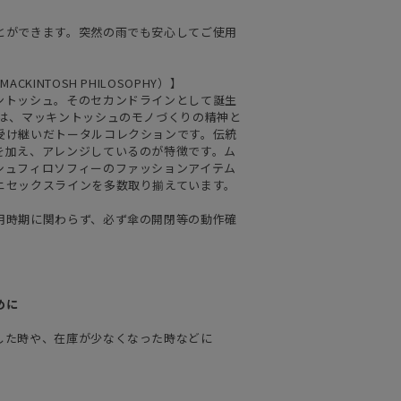
とができます。突然の雨でも安心してご使用
KINTOSH PHILOSOPHY）】
ントッシュ。そのセカンドラインとして誕生
ーは、マッキントッシュのモノづくりの精神と
受け継いだトータルコレクションです。伝統
を加え、アレンジしているのが特徴です。ム
シュフィロソフィーのファッションアイテム
ニセックスラインを多数取り揃えています。
用時期に関わらず、必ず傘の開閉等の動作確
めに
した時や、在庫が少なくなった時などに