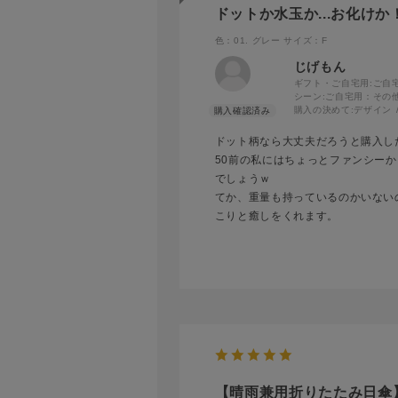
ドットか水玉か...お化けか
色：01. グレー
サイズ：F
じげもん
ギフト・ご自宅用:
ご自
シーン:
ご自宅用：その
購入の決めて:
デザイン
ドット柄なら大丈夫だろうと購入し
50前の私にはちょっとファンシー
でしょうｗ
てか、重量も持っているのかいない
こりと癒しをくれます。
【晴雨兼用折りたたみ日傘】マ