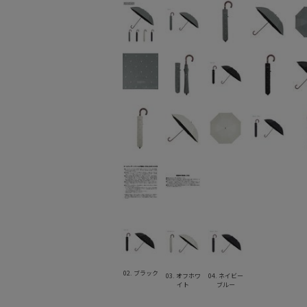
02. ブラック
03. オフホワ
04. ネイビー
イト
ブルー