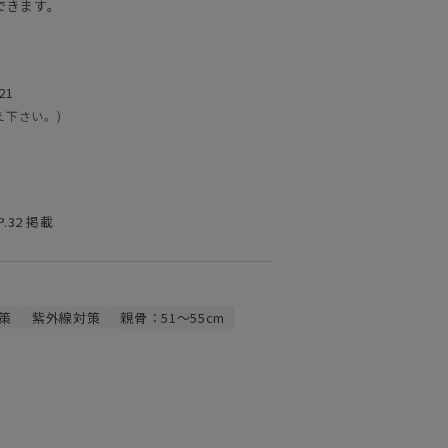
できます。
21
え下さい。)
P.32 掲載
策
紫外線対策
親骨：51～55cm