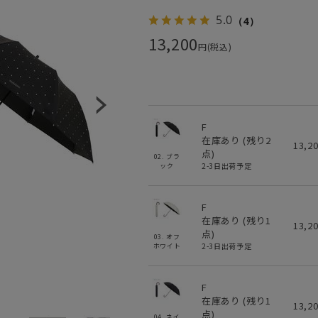
5.0
（4）
13,200
円(税込)
F
在庫あり (残り
2
13,2
点)
02. ブラ
2-3日出荷予定
ック
F
在庫あり (残り
1
13,2
点)
03. オフ
2-3日出荷予定
ホワイト
F
在庫あり (残り
1
13,2
点)
04. ネイ