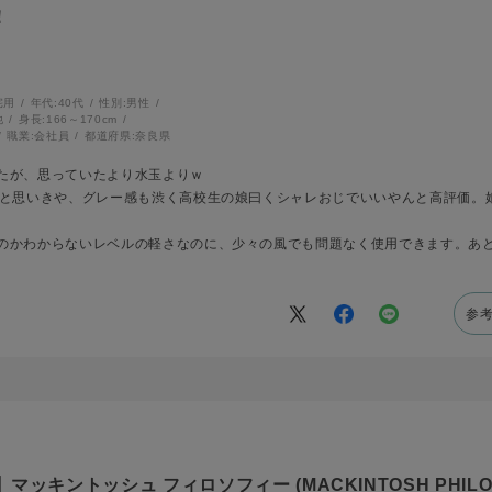
！
宅用
年代:
40代
性別:
男性
他
身長:
166～170cm
職業:
会社員
都道府県:
奈良県
たが、思っていたより水玉よりｗ
かと思いきや、グレー感も渋く高校生の娘曰くシャレおじでいいやんと高評価。
のかわからないレベルの軽さなのに、少々の風でも問題なく使用できます。あ
参
ッキントッシュ フィロソフィー (MACKINTOSH PHILO