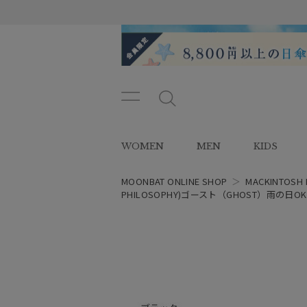
メニ
メ
ュー
ニ
ボタ
ュ
WOMEN
MEN
KIDS
ン
ー
ボ
タ
MOONBAT ONLINE SHOP
＞
MACKINTOSH 
ン
PHILOSOPHY)ゴースト（GHOST）雨の日OK