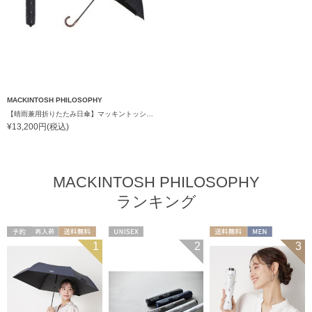
MACKINTOSH PHILOSOPHY
【晴雨兼用折りたたみ日傘】マッキントッシュ フィロソフィー (MACKINTOSH PHILOSOPHY)ゴースト（GHOST）雨の日OK 軽量 一級遮光99.99% 遮熱 UV 晴雨兼用
¥13,200円(税込)
MACKINTOSH PHILOSOPHY
ランキング
予約
再入荷
送料無料
UNISEX
送料無料
MEN
1
2
3
UNISEX