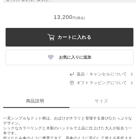
02. ブラック
03. オフホワイト
04. ネイビーブルー
13,200
円(税込)
カートに入れる
お気に入りに追加
返品・キャンセルについて
ギフトラッピングについて
商品説明
サイズ
一見シンプルなドット柄は、おばけがチラリと登場する遊び心たっぷりな
デザイン。
シックなカラーリングと木製のハンドルで上品に仕上げた大人が似合う一
本です。
折りたたみ傘のように携帯できて、長傘のように安心して使える楽折スタ