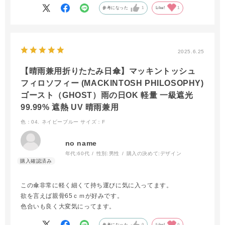
なのに、少々の風でも問題なく使用できます。あと、しまうとき
参考になった
1
Like!
1
にゴースト君がひょっこりと癒しをくれます。
2025.6.25
【晴雨兼用折りたたみ日傘】マッキントッシュ
フィロソフィー (MACKINTOSH PHILOSOPHY)
ゴースト（GHOST）雨の日OK 軽量 一級遮光
99.99% 遮熱 UV 晴雨兼用
色：04. ネイビーブルー
サイズ：F
no name
年代:
60代
性別:
男性
購入の決めて:
デザイン
この傘非常に軽く細くて持ち運びに気に入ってます。
欲を言えば親骨65ｃｍが好みです。
色合いも良く大変気にってます。
参考になった
0
Like!
0