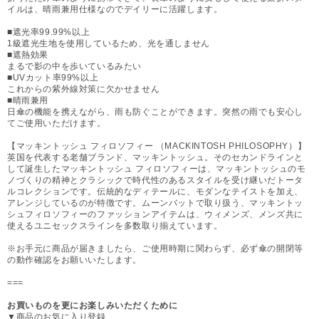
イルは、晴雨兼用仕様なのでデイリーに活躍します。
■遮光率99.99%以上
1級遮光生地を使用しているため、光を通しません
■遮熱効果
まるで影の中を歩いているみたい
■UVカット率99%以上
これからの紫外線対策に欠かせません
■晴雨兼用
日傘の機能を携えながら、雨も防ぐことができます。突然の雨でも安心し
てご使用いただけます。
【マッキントッシュ フィロソフィー （MACKINTOSH PHILOSOPHY）】
英国を代表する老舗ブランド、マッキントッシュ。そのセカンドラインと
して誕生したマッキントッシュ フィロソフィーは、マッキントッシュのモ
ノづくりの精神とクラシックで時代性のあるスタイルを受け継いだトータ
ルコレクションです。伝統的なディテールに、モダンなテイストを加え、
アレンジしているのが特徴です。ムーンバットで取り扱う、マッキントッ
シュフィロソフィーのファッションアイテムは、ウィメンズ、メンズ共に
使えるユニセックスラインを多数取り揃えています。
※お手元に商品が届きましたら、ご使用時期に関わらず、必ず傘の開閉等
の動作確認をお願いいたします。
===
お買いものを更にお楽しみいただくために
▼商品のお気に入り登録