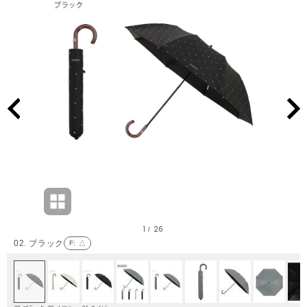
1
26
/
02. ブラック
F
: △