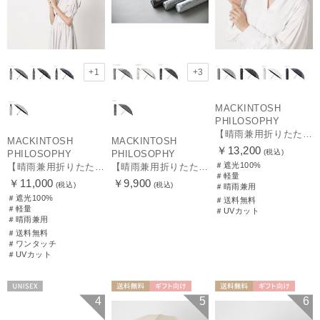
+1
+3
MACKINTOSH
PHILOSOPHY
【晴雨兼用折りたたみ日傘】マッキントッシュ フィロソフィー (MACKINTOSH PHILOSOPHY)コーギー 雨の日OK 軽量 遮光100％ 遮熱 UV
MACKINTOSH
MACKINTOSH
￥13,200
(税込)
PHILOSOPHY
PHILOSOPHY
＃遮光100%
【晴雨兼用折りたたみ日傘】マッキントッシュ フィロソフィー (MACKINTOSH PHILOSOPHY) バーブレラ サンプロテクト（SUNPROTECT）自動開閉 遮光100
【晴雨兼用折りたたみ日傘】マッキントッシュ フィロソフィー(MACKINTOSH PHILOSOPHY) バーブレラ サンプロテクトシリーズ（SUNPROTECT）無地 軽量 遮熱 遮光100 55
＃軽量
￥11,000
￥9,900
(税込)
(税込)
＃晴雨兼用
＃遮光100%
＃送料無料
＃軽量
＃UVカット
＃晴雨兼用
＃送料無料
＃ワンタッチ
＃UVカット
UNISEX
送料無料
ギフト向け
送料無料
ギフト向け
4
5
6
MEN
MEN