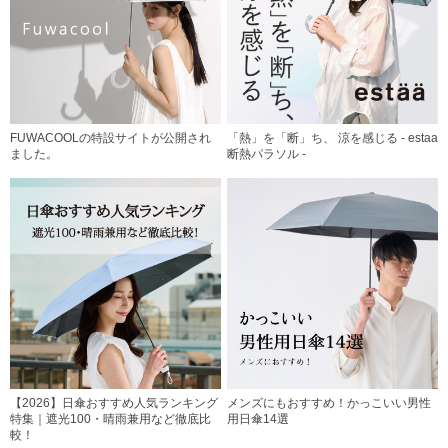
FUWACOOLの特設サイトが公開され
「熱」を「断」ち、 涼を感じる - estaa
ました。
断熱パラソル -
【2026】日傘おすすめ人気ランキング
メンズにもおすすめ！かっこいい男性
特集｜遮光100・晴雨兼用など徹底比
用日傘14選
較！