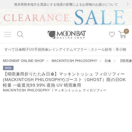
熊本県熊本地方を震源とする地震の影響によるお荷物のお届けについて
0
すべて
日傘
帽子
UV手袋
雨傘
レインアイテム
マフラー・ストール
財布・革小物
MOONBAT ONLINE SHOP
＞
MACKINTOSH PHILOSOPHY
＞
日傘
＞
【晴雨兼
MEN
【晴雨兼用折りたたみ日傘】マッキントッシュ フィロソフィー
(MACKINTOSH PHILOSOPHY)ゴースト（GHOST）雨の日OK
軽量 一級遮光99.99% 遮熱 UV 晴雨兼用
MACKINTOSH PHILOSOPHY
/
マッキントッシュ フィロソフィー
36