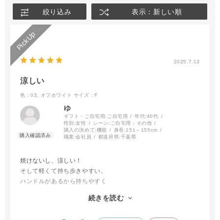
絞り込み
表示：新しい順
2025.7.13
涼しい
色：03. オフホワイト
サイズ：F
ゆ
ギフト・ご自宅用:
ご自宅用
年代:
40代
性別:
女性
シーン:
ご自宅用：その他
購入の決めて:
機能
身長:
151～155cm
職業:
会社員
都道府県:
千葉県
焼けないし、涼しい！
そして軽くて持ち歩きやすい。
ハンドルがあるから持ちやすく
大きめのカバンならカバンの中
続きを読む
小さいカバンの時は手持ちで持ち歩いています！
ゴーストのデザインが可愛いいです。