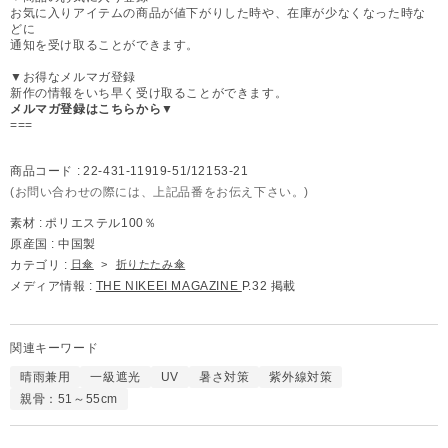
お気に入りアイテムの商品が値下がりした時や、在庫が少なくなった時な
どに
通知を受け取ることができます。
▼お得なメルマガ登録
新作の情報をいち早く受け取ることができます。
メルマガ登録はこちらから▼
===
商品コード :
22-431-11919-51/12153-21
(お問い合わせの際には、上記品番をお伝え下さい。)
素材 :
ポリエステル100％
原産国 :
中国製
カテゴリ :
日傘
>
折りたたみ傘
メディア情報 :
THE NIKEEI MAGAZINE
P.32 掲載
関連キーワード
晴雨兼用
一級遮光
UV
暑さ対策
紫外線対策
親骨：51～55cm