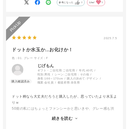
雨でも使えるから
参考になった
0
Like!
0
急な雨の多いこの時期に
晴雨兼用で毎日持ち歩いてます。
2025.7.5
ドットか水玉か...お化けか！
色：01. グレー
サイズ：F
じげもん
ギフト・ご自宅用:
ご自宅用
年代:
40代
性別:
男性
シーン:
ご自宅用：その他
身長:
166～170cm
購入の決めて:
デザイン
職業:
会社員
都道府県:
奈良県
ドット柄なら大丈夫だろうと購入したが、思っていたより水玉よ
りｗ
50前の私にはちょっとファンシーかと思いきや、グレー感も渋
く高校生の娘曰くシャレおじでいいやんと高評価。娘がいいとい
続きを読む
うなら、きっといいんでしょうｗ
てか、重量も持っているのかいないのかわからないレベルの軽さ