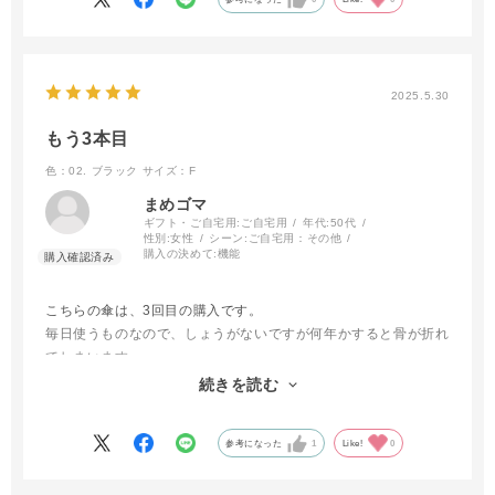
2025.5.30
もう3本目
色：02. ブラック
サイズ：F
まめゴマ
ギフト・ご自宅用:
ご自宅用
年代:
50代
性別:
女性
シーン:
ご自宅用：その他
購入の決めて:
機能
こちらの傘は、3回目の購入です。
毎日使うものなので、しょうがないですが何年かすると骨が折れ
てしまいます。
でも、大きさの割に軽いし使い勝手は最高です。
続きを読む
今回購入のものは、オバケが遊び心があってとても可愛いです。
参考になった
1
Like!
0