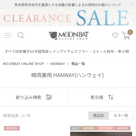
熊本県熊本地方を震源とする地震の影響によるお荷物のお届けについて
0
すべて
日傘
帽子
UV手袋
雨傘
レインアイテム
マフラー・ストール
財布・革小物
MOONBAT ONLINE SHOP
＞
HANWAY
＞
商品一覧
晴雨兼用 HANWAY(ハンウェイ)
表示
絞り込み検索
表示順
順
検索結果 : 67
件
商品別
カラー別
おすすめ
WOME
セー
送料無
ギフト
WOME
新着