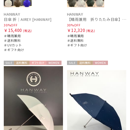
LANVIN en Bleu
ランバン オン ブルー
HANWAY
HANWAY
日傘 折｜AIREY [HANWAY]
【晴雨兼用 折りたたみ日傘】ハンウェイ（ＨＡＮＷＡＹ）Eyelashes frill（アイラッシュ・フリル）
MACKINTOSH PHILOSOPHY
30%OFF
30%OFF
￥15,400
￥12,320
(税込)
(税込)
マッキントッシュ フィロソフィー
＃晴雨兼用
＃晴雨兼用
＃送料無料
＃送料無料
MAGICAL TECH
＃UVカット
＃ギフト向け
マジカルテック
＃ギフト向け
masu
セー
送料無
ギフト
WOME
セー
送料無
WOME
マス
ル
料
向け
N
ル
料
N
MIRACLE TECH
ミラクルテック
PAUL&JOE ACCESSOIRES
ポールアンドジョー アクセソワ
POLO RALPH LAUREN
ポロ ラルフ ローレン