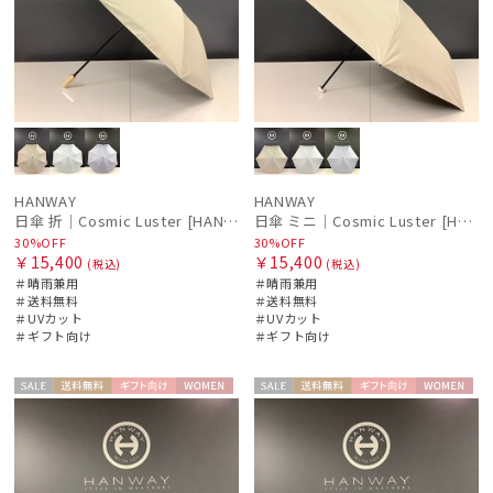
入荷状況
HANWAY
HANWAY
日傘 折｜Cosmic Luster [HANWAY]
日傘 ミニ｜Cosmic Luster [HANWAY]
30%OFF
30%OFF
￥15,400
￥15,400
(税込)
(税込)
＃晴雨兼用
＃晴雨兼用
＃送料無料
＃送料無料
＃UVカット
＃UVカット
＃ギフト向け
＃ギフト向け
セー
送料無
ギフト
WOME
セー
送料無
ギフト
WOME
ル
料
向け
N
ル
料
向け
N