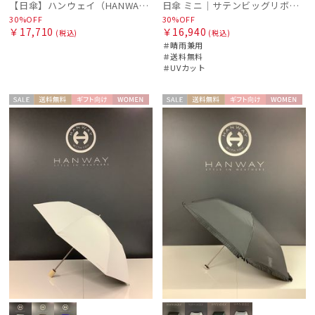
【日傘】ハンウェイ（HANWAY）Aoi 折りたたみ 木棒【公式ムーンバット】[Aoi]純パラソル UV 手開き 日本製 高級日傘
日傘 ミニ｜サテンビッグリボン [HANWAY]
30%OFF
30%OFF
estaa
￥17,710
￥16,940
(税込)
(税込)
エスタ
＃晴雨兼用
＃送料無料
FLO(A)TUS
＃UVカット
フロータス
FURLA
セー
送料無
ギフト
WOME
セー
送料無
ギフト
WOME
フルラ
ル
料
向け
N
ル
料
向け
N
Fuwacool®
フワクール®
Gracy
グレイシー
HANWAY
ハンウェイ
LANVIN COLLECTION
ランバン コレクション