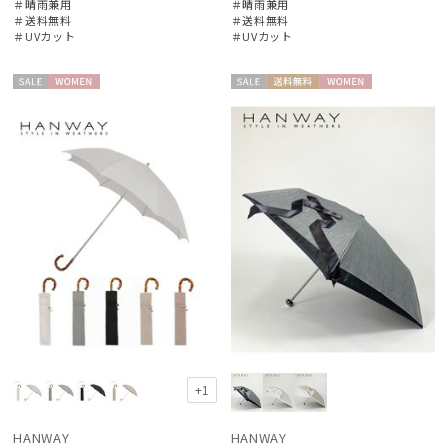
＃晴雨兼用
＃晴雨兼用
＃送料無料
＃送料無料
＃UVカット
＃UVカット
セー
WOME
セー
送料無
WOME
ル
N
ル
料
N
絞り込み
レディース
メンズ
キッズ
カテゴリー
ブランド
+1
DAKS
HANWAY
HANWAY
ダックス