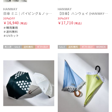
HANWAY
HANWAY
日傘 ミニ｜パイピング＆ノットリボン [HANWAY]
【日傘】ハンウェイ (HANWAY) P.カルゼツイル フリル メイクアップカラー 長傘 オールウェザー 遮光 長傘 晴雨兼用 , UV , 日本製 ,
30%OFF
30%OFF
￥16,940
￥17,710
(税込)
(税込)
＃晴雨兼用
＃送料無料
＃UVカット
再入
セー
送料無
ギフト
セー
送料無
ギフト
WOME
WOME
荷
ル
料
向け
ル
料
向け
N
N