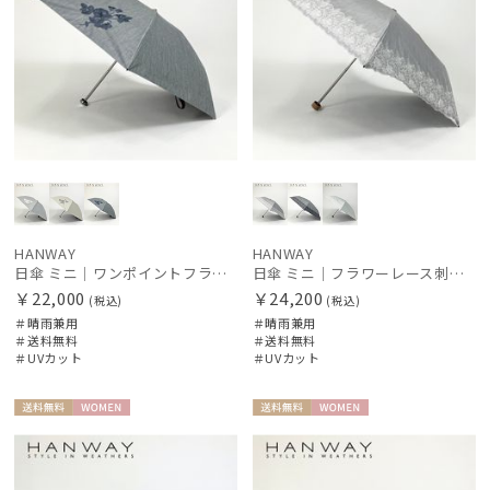
HANWAY
HANWAY
日傘 ミニ｜ワンポイントフラワー刺繍 [HANWAY]
日傘 ミニ｜フラワーレース刺繍 [HANWAY]
￥22,000
￥24,200
(税込)
(税込)
＃晴雨兼用
＃晴雨兼用
＃送料無料
＃送料無料
＃UVカット
＃UVカット
送料無
WOME
送料無
WOME
料
N
料
N