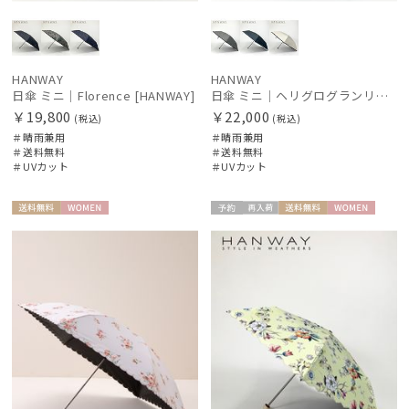
HANWAY
HANWAY
日傘 ミニ｜Florence [HANWAY]
日傘 ミニ｜ヘリグログランリボン＆パール [HANWAY]
￥19,800
￥22,000
(税込)
(税込)
＃晴雨兼用
＃晴雨兼用
＃送料無料
＃送料無料
＃UVカット
＃UVカット
送料無
WOME
予約
再入
送料無
WOME
料
N
荷
料
N