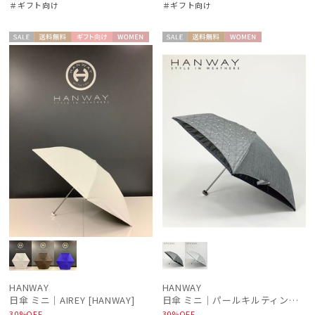
＃ギフト向け
＃ギフト向け
セー
送料無
ギフト
WOME
セー
送料無
WOME
ル
料
向け
N
ル
料
N
HANWAY
HANWAY
日傘 ミニ｜AIREY [HANWAY]
日傘 ミニ｜パールキルティング刺繍 [HANWAY]
30%OFF
30%OFF