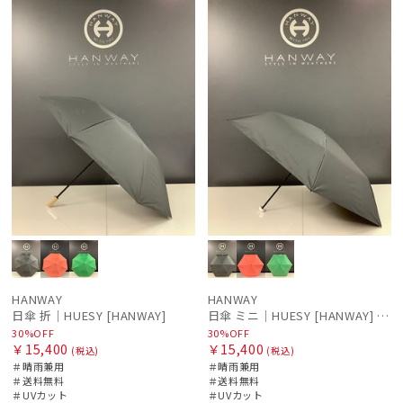
ル
料
向け
N
ル
料
向け
N
HANWAY
HANWAY
日傘 折｜HUESY [HANWAY]
日傘 ミニ｜HUESY [HANWAY] @yucca.mmm様ご紹介アイテム
30%OFF
30%OFF
￥15,400
￥15,400
(税込)
(税込)
＃晴雨兼用
＃晴雨兼用
＃送料無料
＃送料無料
＃UVカット
＃UVカット