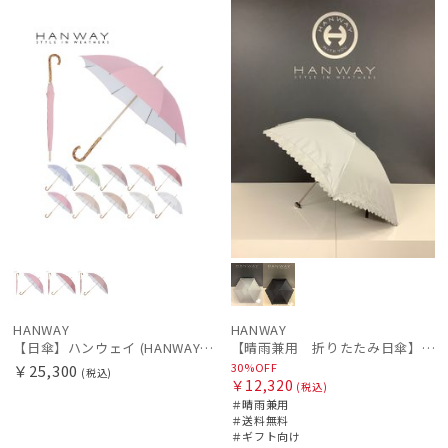
N
ル
料
向け
N
価格の高い
順
価格の低い
順
人気順
売上点数順
お気に入り
順
HANWAY
HANWAY
【日傘】ハンウェイ (HANWAY) Pシエスタ 白ラミネート ナチュラルカラー 長傘 オールウェザー 遮光 竹手元 晴雨兼用 UV 日本製
【晴雨兼用 折りたたみ日傘】ハンウェイ（ＨＡＮＷＡＹ）Lace（レース）
30%OFF
￥25,300
(税込)
￥12,320
(税込)
＃晴雨兼用
＃送料無料
＃ギフト向け