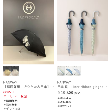
ル
料
向け
N
料
N
HANWAY
HANWAY
【晴雨兼用 折りたたみ日傘】ハンウェイ（ＨＡＮＷＡＹ）Botanical Flower（ボタニカル・フラワー）
日傘 長｜Liner ribbon-gingham [HANWAY]
30%OFF
￥19,800
(税込)
￥12,320
(税込)
＃晴雨兼用
＃晴雨兼用
＃送料無料
＃送料無料
＃UVカット
＃ギフト向け