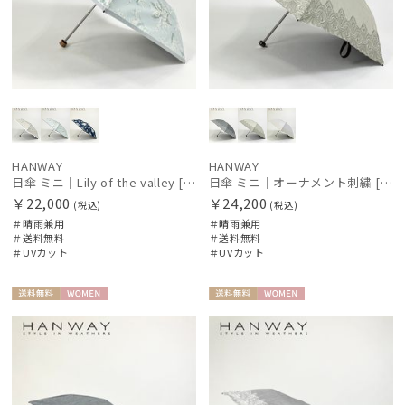
HANWAY
HANWAY
日傘 ミニ｜Lily of the valley [HANWAY]
日傘 ミニ｜オーナメント刺繍 [HANWAY]
￥22,000
￥24,200
(税込)
(税込)
＃晴雨兼用
＃晴雨兼用
＃送料無料
＃送料無料
＃UVカット
＃UVカット
送料無
WOME
送料無
WOME
料
N
料
N