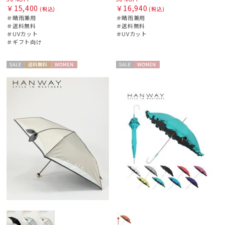
￥15,400
￥16,940
(税込)
(税込)
＃晴雨兼用
＃晴雨兼用
＃送料無料
＃送料無料
＃UVカット
＃UVカット
＃ギフト向け
セー
送料無
WOME
セー
WOME
ル
料
N
ル
N