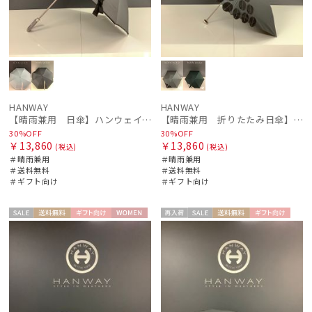
HANWAY
HANWAY
【晴雨兼用 日傘】ハンウェイ（ＨＡＮＷＡＹ）Margot（マーゴット）
【晴雨兼用 折りたたみ日傘】ハンウェイ（ＨＡＮＷＡＹ）Angela（アンジェラ）
30%OFF
30%OFF
￥13,860
￥13,860
(税込)
(税込)
＃晴雨兼用
＃晴雨兼用
＃送料無料
＃送料無料
＃ギフト向け
＃ギフト向け
セー
送料無
ギフト
WOME
再入
セー
送料無
ギフト
WOME
ル
料
向け
N
荷
ル
料
向け
N