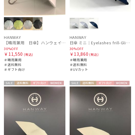
urawaza
ウラワザ
傘機能
HANWAY
HANWAY
【晴雨兼用 日傘】ハンウェイ（ＨＡＮＷＡＹ）Liner ribbon（ライナー・リボン)
日傘 ミニ｜Eyelashes frill-Glitter [HANWAY]
その他
30%OFF
30%OFF
￥11,550
￥13,860
(税込)
(税込)
＃晴雨兼用
＃晴雨兼用
カラー
＃送料無料
＃送料無料
＃ギフト向け
＃UVカット
価格・割引率
セー
送料無
ギフト
WOME
セー
送料無
ギフト
WOME
ル
料
向け
N
ル
料
向け
N
在庫表示
販売状況