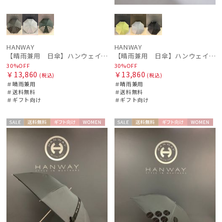
HANWAY
HANWAY
【晴雨兼用 日傘】ハンウェイ（ＨＡＮＷＡＹ）Angela（アンジェラ）
【晴雨兼用 日傘】ハンウェイ（ＨＡＮＷＡＹ）Emma（エマ）
30%OFF
30%OFF
￥13,860
￥13,860
(税込)
(税込)
＃晴雨兼用
＃晴雨兼用
＃送料無料
＃送料無料
＃ギフト向け
＃ギフト向け
セー
送料無
ギフト
WOME
セー
送料無
ギフト
WOME
ル
料
向け
N
ル
料
向け
N