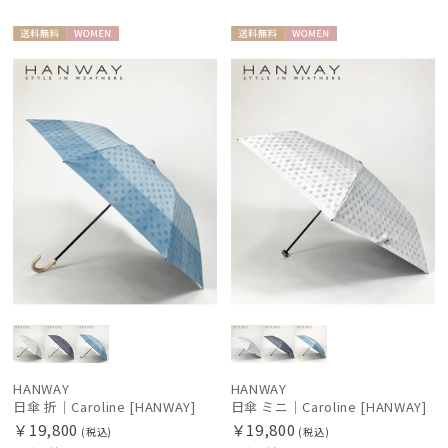
送料無
WOME
送料無
WOME
料
N
料
N
HANWAY
HANWAY
日傘 折｜Caroline [HANWAY]
日傘 ミニ｜Caroline [HANWAY]
￥19,800
￥19,800
(税込)
(税込)