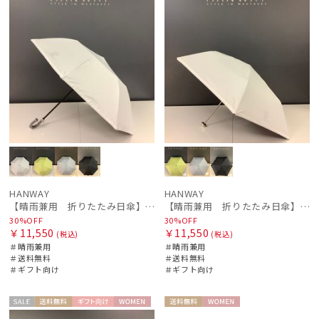
HANWAY
HANWAY
【晴雨兼用 折りたたみ日傘】ハンウェイ（ＨＡＮＷＡＹ）Liner ribbon（ライナー・リボン)
【晴雨兼用 折りたたみ日傘】ハンウェイ（ＨＡＮＷＡＹ）Liner ribbon（ライナー・リボン)
30%OFF
30%OFF
￥11,550
￥11,550
(税込)
(税込)
＃晴雨兼用
＃晴雨兼用
＃送料無料
＃送料無料
＃ギフト向け
＃ギフト向け
セー
送料無
ギフト
WOME
送料無
WOME