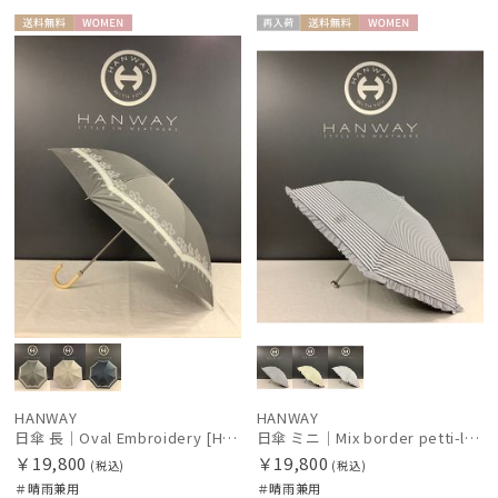
送料無
WOME
再入
送料無
WOME
料
N
荷
料
N
件
HANWAY
HANWAY
日傘 長｜Oval Embroidery [HANWAY]
日傘 ミニ｜Mix border petti-lash [HANWAY] @momoyo_seimiya様ご紹介アイテム
￥19,800
￥19,800
(税込)
(税込)
＃晴雨兼用
＃晴雨兼用