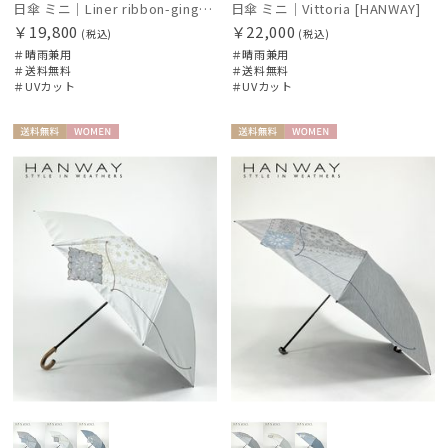
日傘 ミニ｜Liner ribbon-gingham [HANWAY]
日傘 ミニ｜Vittoria [HANWAY]
￥19,800
￥22,000
(税込)
(税込)
＃晴雨兼用
＃晴雨兼用
＃送料無料
＃送料無料
＃UVカット
＃UVカット
送料無
WOME
送料無
WOME
料
N
料
N