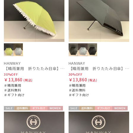
HANWAY
HANWAY
【晴雨兼用 折りたたみ日傘】ハンウェイ（ＨＡＮＷＡＹ）Emma（エマ）
【晴雨兼用 折りたたみ日傘】ハンウェイ（ＨＡＮＷＡＹ）Margot（マーゴット）
30%OFF
30%OFF
￥13,860
￥13,860
(税込)
(税込)
＃晴雨兼用
＃晴雨兼用
＃送料無料
＃送料無料
＃ギフト向け
＃ギフト向け
セー
送料無
ギフト
WOME
セー
送料無
ギフト
WOME
ル
料
向け
N
ル
料
向け
N