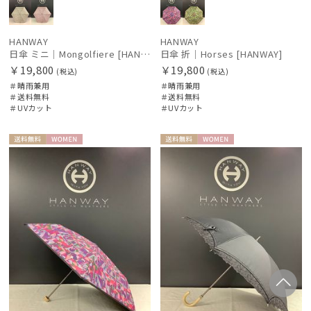
HANWAY
HANWAY
日傘 ミニ｜Mongolfiere [HANWAY]
日傘 折｜Horses [HANWAY]
￥19,800
￥19,800
(税込)
(税込)
＃晴雨兼用
＃晴雨兼用
＃送料無料
＃送料無料
＃UVカット
＃UVカット
送料無
WOME
送料無
WOME
料
N
料
N