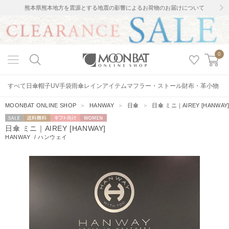
熊本県熊本地方を震源とする地震の影響によるお荷物のお届けについて
0
すべて
日傘
帽子
UV手袋
雨傘
レインアイテム
マフラー・ストール
財布・革小物
MOONBAT ONLINE SHOP
＞
HANWAY
＞
日傘
＞
日傘 ミニ｜AIREY [HANWAY
セー
送料無料
ギフト向
WOMEN
日傘 ミニ｜AIREY [HANWAY]
ル
け
HANWAY
/
ハンウェイ
2