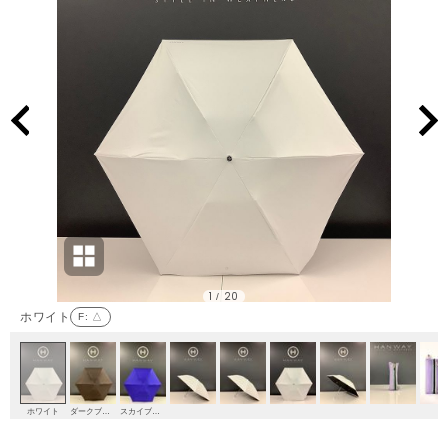
1
20
/
ホワイト
F
: △
ホワイト
ダークブラウン
スカイブルー