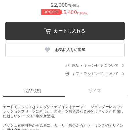
22,000
円(税込)
15,400
30%OFF
円(税込)
カートに入れる
お気に入りに追加
返品・キャンセルについて
ギフトラッピングについて
商品説明
サイズ
モードでエッジィなプロダクトデザインをテーマに、ジェンダーレスでフ
ァッションフリークに向けた、スポーツ感覚溢れる外付けサックが附属し
た新しいタイプの日傘が新登場。
メッシュ素材独特の空気感に、ガーリー感のあるカラーリングやデザイン
を掛け合わせたアイテム。