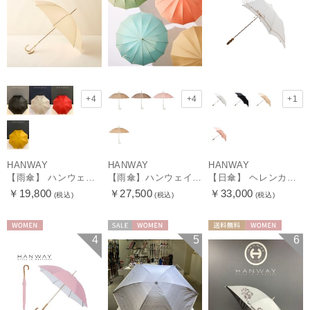
+4
+4
+1
HANWAY
HANWAY
HANWAY
【雨傘】 ハンウェイ （HANWAY） Couturier クチュリエ 長傘 日本製
【雨傘】ハンウェイ （HANWAY ）真田耳（サナダミミ）長傘 日本製 カーボン骨
【日傘】 ヘレンカミンスキー（HELEN KAMINSKI） X ハンウェイ (HANWAY) コラボ プロヴァンスタイプ 麻無地 ラフィアコード 折りたたみ傘 曲がり手元 純パラソル
￥19,800
￥27,500
￥33,000
(税込)
(税込)
(税込)
WOMEN
セール
WOMEN
送料無料
WOMEN
4
5
6