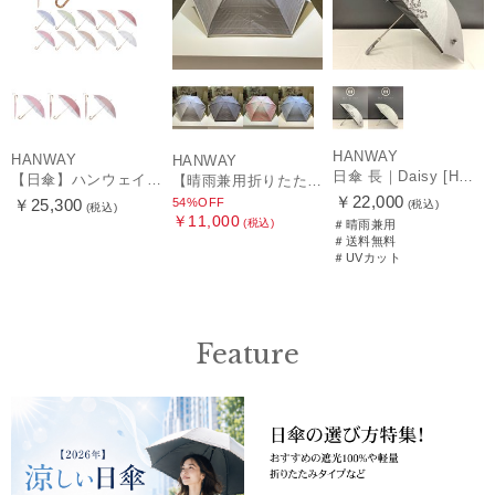
HANWAY
HANWAY
HANWAY
日傘 長｜Daisy [HANWAY]
【日傘】ハンウェイ (HANWAY) Pシエスタ 白ラミネート ナチュラルカラー 長傘 オールウェザー 遮光 竹手元 晴雨兼用 UV 日本製
【晴雨兼用折りたたみ日傘】ハンウェイ (HANWAY) Socal Gir（ソーカル・ガール） 暑さ対策、紫外線対策、親骨：～50cm 雨の日OK 遮光 UV 晴雨兼用
￥22,000
54%OFF
￥25,300
(税込)
(税込)
￥11,000
(税込)
＃晴雨兼用
＃送料無料
＃UVカット
Feature