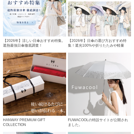
【2026年】涼しい日傘おすすめ特集。
【2026年】日傘の選び方おすすめ特
遮熱最強日傘徹底調査！
集！遮光100%や折りたたみや軽量
HANWAY PREMIUM GIFT
FUWACOOLの特設サイトが公開され
COLLECTION
ました。