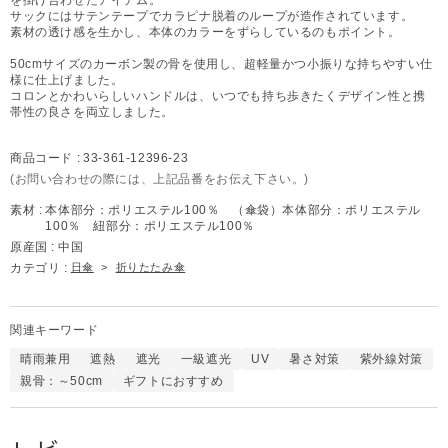
サックにはサテンテープでカラピナ脱着のループが造作されています。
素材の透け感を生かし、本体のカラーをずらしているのもポイント。
50cmサイズのカーボン製の骨を使用し、超軽量かつ小振りな持ちやすい仕
様に仕上げました。
コロンとかわいらしいハンドルは、いつでも持ち歩きたくデザイン性と携
帯性の良さを両立しました。
商品コード :
33-361-12396-23
(お問い合わせの際には、上記品番をお伝え下さい。)
素材 :
本体部分：ポリエステル100％ （傘袋）本体部分：ポリエステル
100％ 紐部分：ポリエステル100％
原産国 :
中国
カテゴリ :
日傘
>
折りたたみ傘
関連キーワード
晴雨兼用
遮熱
遮光
一級遮光
UV
暑さ対策
紫外線対策
親骨：～50cm
ギフトにおすすめ