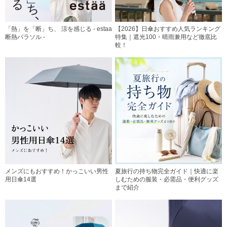
「熱」を「断」ち、 涼を感じる - estaa
【2026】日傘おすすめ人気ランキング
断熱パラソル -
特集｜遮光100・晴雨兼用など徹底比
較！
メンズにもおすすめ！かっこいい男性
夏旅行の持ち物完全ガイド｜快適に楽
用日傘14選
しむための服装・必需品・便利グッズ
まで紹介