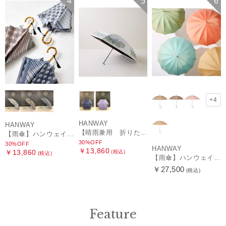
4
5
6
+4
HANWAY
HANWAY
【晴雨兼用 折りたたみ日傘】ハンウェイ（ＨＡＮＷＡＹ）HW street（ハンウェイ・ストリート）
【雨傘】ハンウェイ (HANWAY) Pカットジャカード Dot & Stripe mix CJ ドット・アンド・ストライプ・シー・ジェー ショート長傘 日本製
30%OFF
30%OFF
HANWAY
￥13,860
￥13,860
(税込)
(税込)
【雨傘】ハンウェイ （HANWAY ）真田耳（サナダミミ）長傘 日本製 カーボン骨
￥27,500
(税込)
Feature