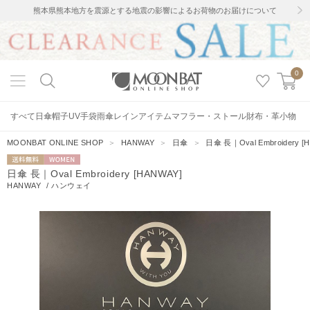
熊本県熊本地方を震源とする地震の影響によるお荷物のお届けについて
0
すべて
日傘
帽子
UV手袋
雨傘
レインアイテム
マフラー・ストール
財布・革小物
MOONBAT ONLINE SHOP
＞
HANWAY
＞
日傘
＞
日傘 長｜Oval Embroidery [
送料無料
WOMEN
日傘 長｜Oval Embroidery [HANWAY]
HANWAY
/
ハンウェイ
1