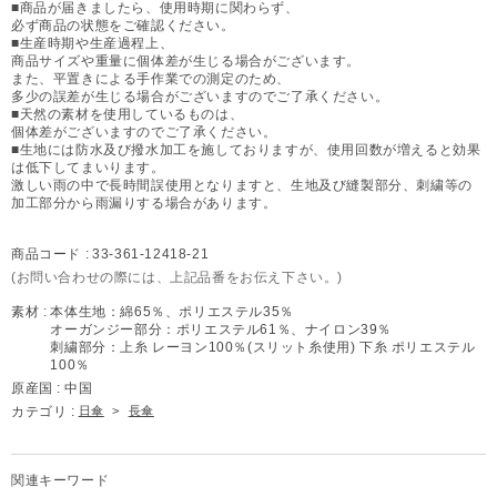
■商品が届きましたら、使用時期に関わらず、
必ず商品の状態をご確認ください。
■生産時期や生産過程上、
商品サイズや重量に個体差が生じる場合がございます。
また、平置きによる手作業での測定のため、
多少の誤差が生じる場合がございますのでご了承ください。
■天然の素材を使用しているものは、
個体差がございますのでご了承ください。
■生地には防水及び撥水加工を施しておりますが、使用回数が増えると効果
は低下してまいります。
激しい雨の中で長時間誤使用となりますと、生地及び縫製部分、刺繍等の
加工部分から雨漏りする場合があります。
商品コード :
33-361-12418-21
(お問い合わせの際には、上記品番をお伝え下さい。)
素材 :
本体生地：綿65％、ポリエステル35％
オーガンジー部分：ポリエステル61％、ナイロン39％
刺繍部分：上糸 レーヨン100％(スリット糸使用) 下糸 ポリエステル
100％
原産国 :
中国
カテゴリ :
日傘
>
長傘
関連キーワード