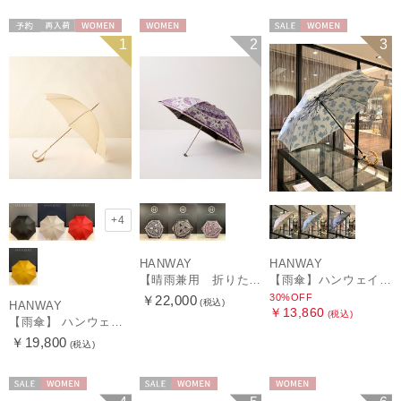
予約
再入荷
WOMEN
WOMEN
セール
WOMEN
1
2
3
+4
HANWAY
HANWAY
【晴雨兼用 折りたたみ日傘】ハンウェイ（ＨＡＮＷＡＹ）Vestido de frida（べスティード・デ・フリーダ）
【雨傘】ハンウェイ (HANWAY) Lily CJ（リリー・シー・ジェー） 日本製 親骨：51～55cm
30%OFF
￥22,000
(税込)
HANWAY
￥13,860
(税込)
【雨傘】 ハンウェイ （HANWAY） Couturier クチュリエ 長傘 日本製
￥19,800
(税込)
セール
WOMEN
セール
WOMEN
WOMEN