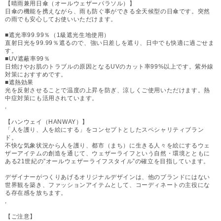
【晴雨兼用日傘（オールウェザーパラソル）】
日傘の機能を携えながら、雨も防ぐ事ができる全天候型の日傘です。突然
の雨でも安心してお使いいただけます。
■遮光率99.99％（1級遮光生地使用）
直射日光を99.99％遮るので、強い日差しを遮り、日中でも快適に過ごせま
す。
■UV遮蔽率99％
日焼けやお肌のトラブルの原因となるUVのカット率99%以上です。紫外線
対策におすすめです。
■遮熱効果
光を反射させることで温度の上昇を防ぎ、涼しくご使用いただけます。熱
中症対策にも活用されています。
,
【ハンウェイ（HANWAY）】
「人を護り、人を絵にする」をコンセプトとしたスペシャリティブラン
ド。
不快な気象状況から人を護り、都市（まち）に生きる人々を絵にするウェ
ザーアイテムの創造を通じて、ウェザーライフという自然・環境とともに
ある21世紀の”オールウェザーライフスタイル”の確立を目指しています。
デザイナーがつくりあげるオリジナルデザインは、他のブランドにはない
世界観を築き、ファッションアイテムとして、コーディネートの主役にな
る存在感を放ちます。
,
【ご注意】