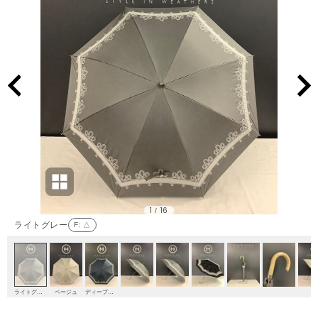
1
16
/
ライトグレー
F
: △
ライトグレー
ベージュ
ディープブルー